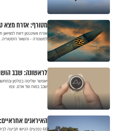
מטורף: אזרח מצא טי
אזרח וושינגטון דיווח למוזיאון 
למשטרה - והשאר היסטוריה. ד
לראשונה: שבב הושת
יאפשר שליטה בטלפון ובמחשב 
שבב במוח של אדם. צפו
האיראנים אחראיים: 
66 נפגעים הגישו תביעה ל