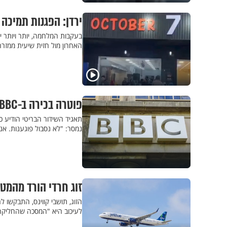
ירדן: הפגנות תמיכה
בעקבות המלחמה, יותר ויותר י
האחרון מול חזית שיעית ממזרח
פוטרה בכירה ב-BBC שפרסמה פוסטים אנטישמיים
תאגיד השידור הבריטי הודיע 
נמסר: "לא נסבול פוגענות. אנ
זוג חרדי הורד מהמטוס ותובע 40 מיליון דולר: "הר
הזוג, תושבי קווינס, התבקשו
לעיכוב היא "המסכה שהחליקה