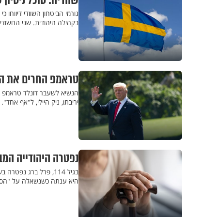
שוודיה: סוכל ניסיו
גורמי הביטחון השוודי דיווחו
בקהילה היהודית. שני החשודים
טראמפ החרים את הבח
הנשיא לשעבר דונלד טראמפ הוד
יריבתו, ניק היילי, ל"אף אחד". בסי
נפטרה היהודייה המב
היא ענתה כשנשאלה על "הסוד