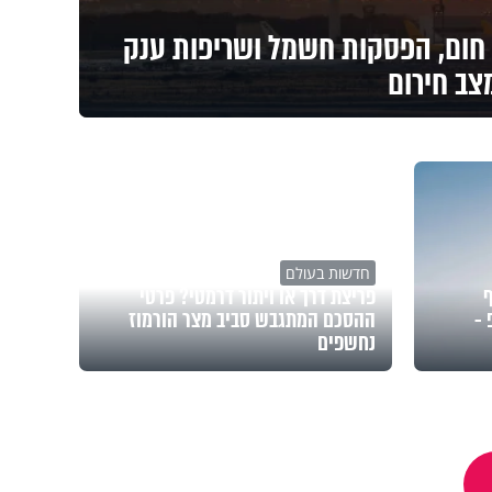
 חום, הפסקות חשמל ושריפות ענק
צב חירום
חדשות בעולם
ף
פריצת דרך או ויתור דרמטי? פרטי
-
ההסכם המתגבש סביב מצר הורמוז
נחשפים