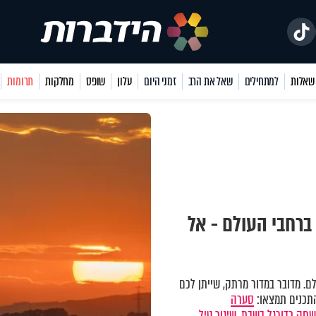
למתחילים
שאל את הרב
זמני היום
עלון
שופס
מחלקות
תרומות
רחבי העולם - אל
לם. מדובר במדור מרתק, שייתן לכם
התכנים תמצאו:
סערה
חק כדורגל בשבת,
שיגור טיל