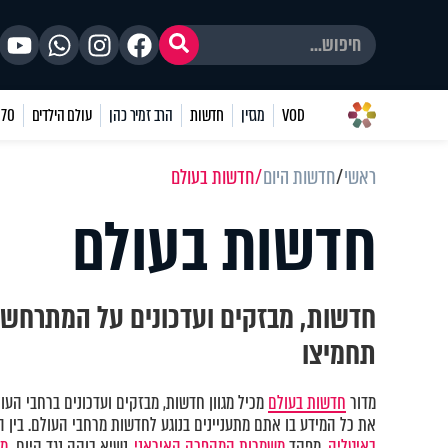
VOD
מגזין
חדשות
הרב זמיר כהן
עולם הילדים
70 שאלות
ראשי
חדשות היום
חדשות בעולם
חדשות בעולם
חדשות, מבזקים ועדכונים על המתרחש ב
תחמיצו
מדור
חדשות בעולם
מכיל מגוון חדשות, מבזקים ועדכונים ברחבי העו
את כל המידע בו אתם מתעניינים בנוגע לחדשות מרחבי העולם. בין 
באיטליה,
מפקד
משמרות המהפכה האיראני,
נשיא בוקה נגד קיום
מש