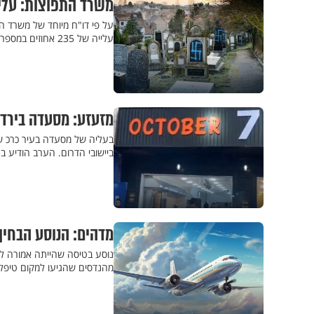
משרד התפוצות: עליי
על פי דו"ח מיוחד של משרד ה
עלייה של 235 אחוזים במספר אירועי האנטישמיות. בצרפת דיווחו על עלייה של כמעט 500 אחוזים
מזעזע: מסעדה בירדן נפתח
ביישובי הדרום. הערב הודיע בעל
מדהים: הנוסע הבחין
נוסע בטיסה שהייתה אמורה להמ
מהנדסים שהגיעו למקום טיפלו