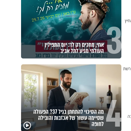
3
חיץ
אחי, מחכים רק לך: יום התפילין
העולמי מגיע לתל אביב
הרשת
4
מה הסיכוי להתחתן בגיל 37? הפעולה
ה
שסיימה עשור של אכזבות והובילה
פגיעה
לחופה
מכילי