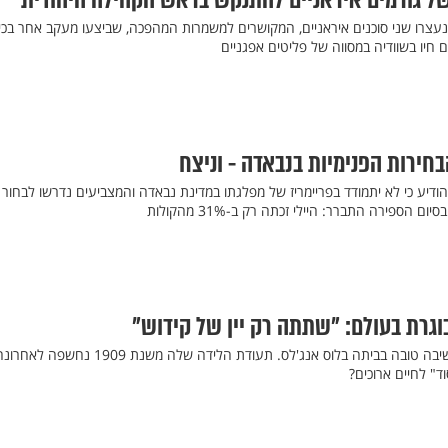
ן של גורמים איראניים להתנקש בראש הקהילה היהודית
 כי נעצרו שני סוכנים איראניים, המקושרים למשמרות המהפכה, שביצעו מעקב אחר בכי
 חיו בשוודיה במסווה של פליטים אפגניים
ירות הפנימיות בנבאדה - וניצח
יע כי לא יתמודד בפריימריז של מפלגתו במדינת נבאדה והמצביעים נדרשו לבחור ב
ום הספירה התברר: היילי זכתה רק ב-31% מהקולות
וגרת בעולם: "שתתה רק יין של קידוש"
בגיל 114, פרל ברג נפטרה בשיבה טובה בביתה בלוס אנג'לס. תעודת הלידה שלה משנת
" לחיים ארוכים?