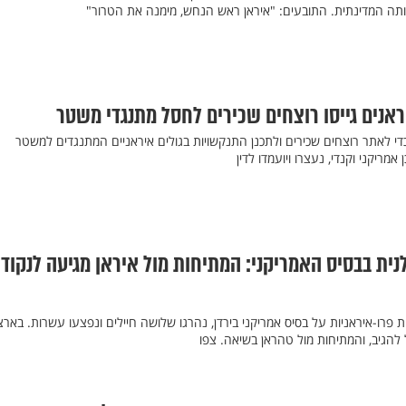
יותה המדינתית. התובעים: "איראן ראש הנחש, מימנה את הטרור"
אנים גייסו רוצחים שכירים לחסל מתנגדי משטר
די לאתר רוצחים שכירים ולתכנן התנקשויות בגולים איראניים המתנגדים למשטר
אמריקני וקנדי, נעצרו ויועמדו לדין
ת בבסיס האמריקני: המתיחות מול איראן מגיעה לנקוד
 פרו-איראניות על בסיס אמריקני בירדן, נהרגו שלושה חיילים ונפצעו עשרות. בארצ
הגיב, והמתיחות מול טהראן בשיאה. צפו