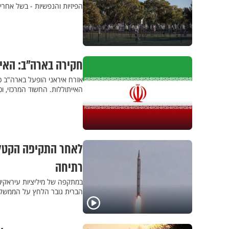
הפיזיות והנפשיות - בשל אחר
חקירה בארה"ב: האיר
אזרח איראני הופעל בארה"ב כ
האייתוללות. החשוד המרכזי, וכן 
לאחר התקיפה הקטלני
רתיחה
במתקפה של מיליציות עיראקיות
הברית גובר הלחץ על הממשל ל