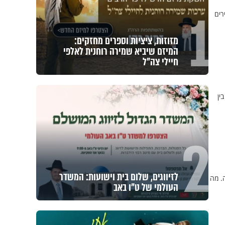
1
רים
מזוזות, ציציות וספרים מחזקים:
המיזם שיביא שמירה רוחנית לאלפי
חיילי צה"ל
ין
2
לזיווגים, שלום בית וישועות: המשדר
 1909 נחשפה לאחרונה. מה
העולמי של ט"ו באב