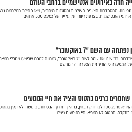
ה חדה באירועים אנטישמיים ברחבי העולם
תפוצות, ההסתדרות הציונית העולמית והסוכנות היהודית, מאז תחילת המלחמה נר
ה עם השם "7 באוקטובר"
בעליה של מסעדה בעיר כרכ שבדרום ירדן שינו את שמה לשם "7 באוקטובר", כמחווה לטבח שביצעו מחבלי חמא
 המסעדה כי הוריד את הספרה "7" מהשם
 שחסרים ברגים במטוס והציל את חיי הנוסעים
ריא ממנצ'סטר לניו יורק הבחין, במהלך תדרוך הבטיחות, כי משהו לא תקין במטוס
 בתקלה, המטוס לא המריא וחיי הנוסעים ניצלו