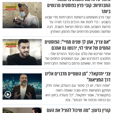
החברתיות: קובי פרץ בפוסטים מרגשים
ביותר
קובי פרץ משתמש ברשתות החברתיות מדי שבוע
בשבוע - כדי לזכות את הרבים בדבר תורה על
פרשת השבוע, וזמני כניסת ויציאת השבת. הנה
שלושה פוסטים מדהימים שלו מהזמן האחרון
"אם צריך, אתן לך שנים מחיי": הפוסטים
החמים של איתי לוי, ירגשו גם אתכם
אחרי שריגש את כולנו עם כיבוד ההורים שלו -
תתכוננו להתרגש שוב, עם הפוסטים החמים של
הזמר איתי לוי, שאותם פרסם ברשתות החברתיות
צבי יחזקאלי: "מן השמיים מדברים אלינו
דרך המציאות"
"אתה יהודי, יש לך סיפור עם העולם, אתה חלק
מתיקון המציאות הלא טובה שאתה רואה
בתקשורת", אומר יחזקאלי, "כל פעולה בחוץ היא
גם כניסה פנימה אל הנפש". צפו
קורין גדעון: "מה שיכול להציל את העם