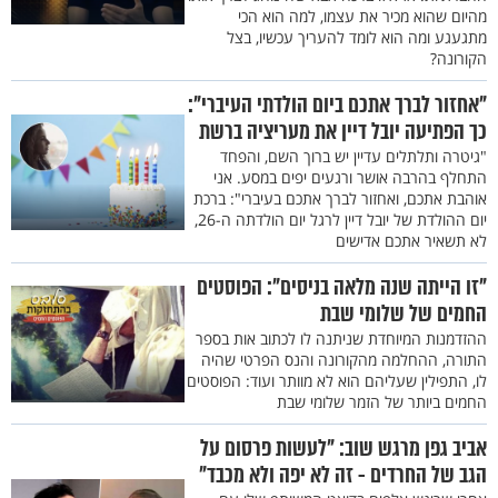
מהיום שהוא מכיר את עצמו, למה הוא הכי
מתגעגע ומה הוא לומד להעריך עכשיו, בצל
הקורונה?
"אחזור לברך אתכם ביום הולדתי העיברי":
כך הפתיעה יובל דיין את מעריציה ברשת
"גיטרה ותלתלים עדיין יש ברוך השם, והפחד
התחלף בהרבה אושר ורגעים יפים במסע. אני
אוהבת אתכם, ואחזור לברך אתכם בעיברי": ברכת
יום ההולדת של יובל דיין לרגל יום הולדתה ה-26,
לא תשאיר אתכם אדישים
"זו הייתה שנה מלאה בניסים": הפוסטים
החמים של שלומי שבת
ההזדמנות המיוחדת שניתנה לו לכתוב אות בספר
התורה, ההחלמה מהקורונה והנס הפרטי שהיה
לו, התפילין שעליהם הוא לא מוותר ועוד: הפוסטים
החמים ביותר של הזמר שלומי שבת
אביב גפן מרגש שוב: "לעשות פרסום על
הגב של החרדים - זה לא יפה ולא מכבד"