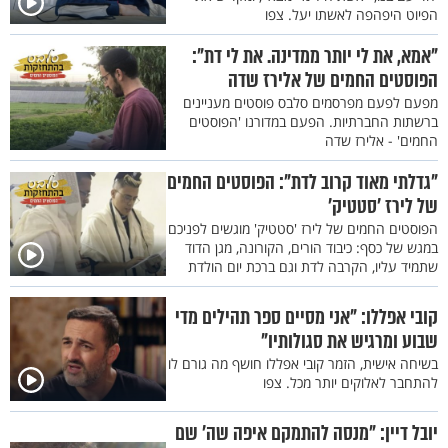
הפיוט היפהפה לאשתו יעל. צפו
"אמא, את לי יותר ממדינה. את לי דת":
הפוסטים החמים של אלירז שדה
מפעם לפעם מפרסמים סלבס פוסטים מעניינים
ברשתות החברתיות. הפעם במדורנו 'הפוסטים
החמים' - אלירז שדה
"גדלתי מאוד קרוב לדת": הפוסטים החמים
של לירז ’סטטיק’
הפוסטים החמים של לירז 'סטטיק' מוגשים לפניכם
במגש של כסף: כיבוד הורים, הקורונה, מגן הדוד
שתמיד עליו, הקרבה לדת וגם ברכת יום הולדת
קובי אפללו: "אני מסיים ספר תהילים מדי
שבוע ומרגיש את סגולותיו"
בשיחה אישית, הזמר קובי אפללו חושף מה גורם לו
להתחבר לאלוקים יותר מכל. צפו
יובל דיין: "מנסה להתמקם איפה שה’ שם