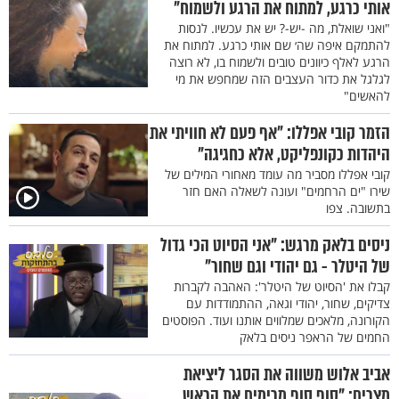
אותי כרגע, למתוח את הרגע ולשמוח"
"ואני שואלת, מה -יש-? יש את עכשיו. לנסות
להתמקם איפה שה׳ שם אותי כרגע. למתוח את
הרגע לאלף כיוונים טובים ולשמוח בו, לא רוצה
לגלגל את כדור העצבים הזה שמחפש את מי
להאשים"
הזמר קובי אפללו: "אף פעם לא חוויתי את
היהדות כקונפליקט, אלא כחגיגה"
קובי אפללו מסביר מה עומד מאחורי המילים של
שירו "ים הרחמים" ועונה לשאלה האם חזר
בתשובה. צפו
ניסים בלאק מרגש: "אני הסיוט הכי גדול
של היטלר - גם יהודי וגם שחור"
קבלו את 'הסיוט של היטלר': האהבה לקברות
צדיקים, שחור, יהודי וגאה, ההתמודדות עם
הקורונה, מלאכים שמלווים אותנו ועוד. הפוסטים
החמים של הראפר ניסים בלאק
אביב אלוש משווה את הסגר ליציאת
מצרים: "סוף סוף מרימים את הראש