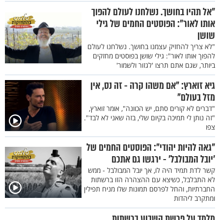
"אל תהיו בחושך. נשלחנו לעולם להפוך
אותו לאור": הפוסטים החמים של גילי
שושן
"לא צריך להחזיק עצמנו בחושך. נשלחנו לעולם
להפוך אותו לאור": גילי שושן בפוסטים מחזקים
ביותר, שגם אתם תרצו 'לגזור ולשמור'
גיא זוארץ: "אם משהו קרה - זה נס, אין
מזל בעולם"
"דברים לא קורים סתם, יש הכוונה", אומר זוארץ,
"זה נותן לי תמיכה בקיום שלי, בזה שאני לא לבד".
צפו
"גאה להיות יהודי": הפוסטים החמים של
'יובל המבולבל' - ירגשו גם אתכם
קשר לדת תמיד היה לו, אך יובל המבולבל - ממש
לא התבלבל, כשיצא עם ההצהרה הזו ברשתות
החברתיות, והחל לפרסם תמונות שלו מניח תפילין
ומתקרב ליהדות
מלמד על פרשת השבוע ברשתות