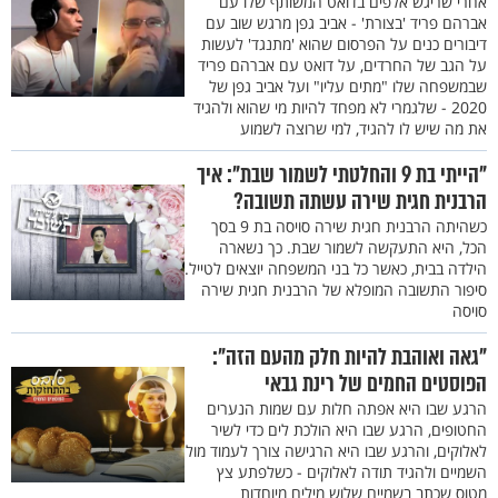
אחרי שריגש אלפים בדואט המשותף שלו עם
אברהם פריד 'בצורת' - אביב גפן מרגש שוב עם
דיבורים כנים על הפרסום שהוא 'מתנגד' לעשות
על הגב של החרדים, על דואט עם אברהם פריד
שבמשפחה שלו "מתים עליו" ועל אביב גפן של
2020 - שלגמרי לא מפחד להיות מי שהוא ולהגיד
את מה שיש לו להגיד, למי שרוצה לשמוע
"הייתי בת 9 והחלטתי לשמור שבת": איך
הרבנית חגית שירה עשתה תשובה?
כשהיתה הרבנית חגית שירה סויסה בת 9 בסך
הכל, היא התעקשה לשמור שבת. כך נשארה
הילדה בבית, כאשר כל בני המשפחה יוצאים לטייל.
סיפור התשובה המופלא של הרבנית חגית שירה
סויסה
"גאה ואוהבת להיות חלק מהעם הזה":
הפוסטים החמים של רינת גבאי
הרגע שבו היא אפתה חלות עם שמות הנערים
החטופים, הרגע שבו היא הולכת לים כדי לשיר
לאלוקים, והרגע שבו היא הרגישה צורך לעמוד מול
השמיים ולהגיד תודה לאלוקים - כשלפתע צץ
מטוס שכתב בשמיים שלוש מילים מיוחדות