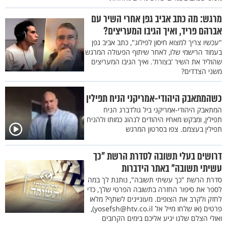
מרגש: מה כתב אביב גפן אחרי השיר עם
אברהם פריד, ואיך הגיבו המעריצים?
"עכשיו צריך למצוא חיסון לפילוג", כתב אביב גפן
בעמוד הרישמי שלו, לאחר שיתוף הפעולה המרגש
שהוליד את השיר 'בצורת'. ואיך הגיבו המעריצים
משני הצדדים?
כשהמתאבק היהודי-אמריקני הניח תפילין
המתאבק היהודי-אמריקני ביל גולדברג הניח
תפילין, ומבקש מאחיו היהודים לנהוג כמותו ולהניח
תפילין בעצמם. צפו בסרטון המרגש
דרושים בעלי תשובה לסדרת הרשת "כך
עשיתי תשובה" באתר הידברות
סדרת הרשת "כך עשיתי תשובה", נותנת לך במה
לספר את סיפור החזרה בתשובה הפרטי שלך, כדי
לחזק ולקרב את הצופים. מעוניינים לשתף? מלאו
פרטים (או שלחו מייל אל yosefsh@htv.co.il),
ואולי הצלם שלנו יגיע אליכם בימים הקרובים