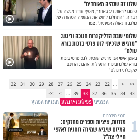
שלנו זה שנהיה מאוחדים"
סיימנו לראות רע באחר", מוסיף עודד מנשה על
דבריה, "התחלנו לחוש את הנשמה הטהורה של
כולנו, זו גאולה אמיתית". צפו
שלומי שבת הדליק נרות חנוכה וריגש:
"מרגיש שזכיתי לנס פרטי בזכות בורא
עולם"
באופן אישי אני מרגיש שזכיתי לנס פרטי בזכות
בורא עולם ובזכות התפילות ואהבת החינם
שקיבלתי מכולם"
32
31
30
29
28
27
26
25
24
23
22
...
<
<<
>>
>
...
39
38
37
36
35
34
33
הנצפים
פעילות הידברות
תוכניות הערוץ
תכני הידברות
1
מזוזות, ציציות וספרים מחזקים:
המיזם שיביא שמירה רוחנית לאלפי
חיילי צה"ל