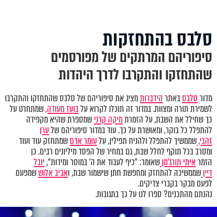
סלבס בהתחזקות
סיפוריהם המרתקים של מפורסמים
שהתחזקו והתקרבו לדרך היהדות
מדור
סלבס
באתר
הידברות
מציג את סיפוריהם של סלבס שהתחזקו והתקרבו
לשמירת תורה ומצוות. במדור זה תוכלו לקרוא על
בועז מעודה,
שמתחרט על
כך שחילל את השבת, על הזמרת
מיקה קרני
שמספרת שהיא מקפידה
להתפלל כל בוקר, ומאושרת על כך. עוד במדור סיפוריהם של
ערן
זהבי,
שממשיך להתפלל ולהניח תפילין, על
עומר אדם
שמתחזק עוד ועוד
ומסרב בכל תוקף לחלל שבת, גם במחיר של הפסד מיליונים רבים. כן
הזמר
איתי תורג'מן
שאומר: "כיף לעבוד את ה' במוסר ומידות",
יובל
דיין
שממשיכה להתחזק ומחפשת חתן שישמור שבת, ו
אביב אלוש
שמפעם
לפעם מבקר בקברי צדיקים.
נהנתם מהתכנים? ספרו לנו על כך בתגובות.