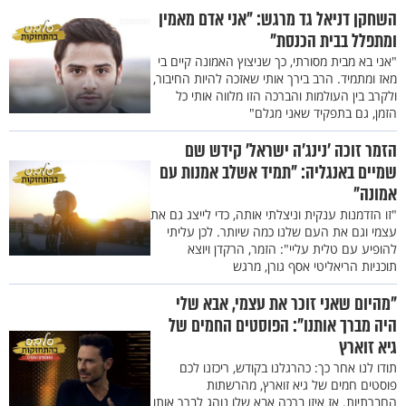
השחקן דניאל גד מרגש: "אני אדם מאמין
ומתפלל בבית הכנסת"
"אני בא מבית מסורתי, כך שניצוץ האמונה קיים בי
מאז ומתמיד. הרב בירך אותי שאזכה להיות החיבור,
ולקרב בין העולמות והברכה הזו מלווה אותי כל
הזמן, גם בתפקיד שאני מגלם"
הזמר זוכה ’נינג’ה ישראל’ קידש שם
שמיים באנגליה: "תמיד אשלב אמנות עם
אמונה"
"זו הזדמנות ענקית וניצלתי אותה, כדי לייצג גם את
עצמי וגם את העם שלנו כמה שיותר. לכן עליתי
להופיע עם טלית עליי": הזמר, הרקדן ויוצא
תוכניות הריאליטי אסף גורן, מרגש
"מהיום שאני זוכר את עצמי, אבא שלי
היה מברך אותנו": הפוסטים החמים של
גיא זוארץ
תודו לנו אחר כך: כהרגלנו בקודש, ריכזנו לכם
פוסטים חמים של גיא זוארץ, מהרשתות
החברתיות. אז איזו ברכה אבא שלו נוהג לברך אותו