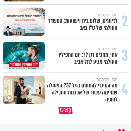
2
תכני הידברות
לזיווגים, שלום בית וישועות: המשדר
העולמי של ט"ו באב
3
תכני הידברות
אחי, מחכים רק לך: יום התפילין
העולמי מגיע לתל אביב
תכני הידברות
4
מה הסיכוי להתחתן בגיל 37? הפעולה
שסיימה עשור של אכזבות והובילה
לחופה
כרמל יוגב על כריתת היד כשהייתה
האמונה האמיתית בבורא עולם ה
קצרים
תינוקת בת עשרה ימים
לדעת לקבל גם לא