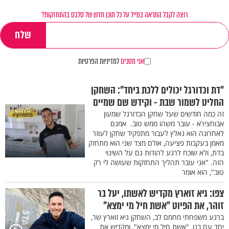
רוצה לקבל התראה במייל על כל תוכן חדש של סלבס בהתחזקות?
אני מסכים
למדיניות הפרטיות
"דת וכדורגל יכולים ללכת ביחד": השחקן
החליט לשמור שבת - וקידש שם שמיים
זה כמה חודשים שעל שחקן הכדורגל שמעון
אבוחצירא - עובר משהו ממש טוב. אמנם
לאחרונה הוא נאלץ לעבור מתפקיד שחקן לעוזר
מאמן בעקבות פציעה, אולם מצד שני הוא מתחזק
בדת, ולא שוכח לרגע להודות גם על השינוי
הזה. "אני עובר תהליך התחזקות שעושה לי רק
טוב", הוא אומר
צפו: גיא זוארץ מקדיש לאשתו, יעל בר
זוהר, את הפיוט "אשת חיל מי ימצא"
ברגע משפחתי מחמם לב, השחקן גיא זוארץ שר,
יחד עם בנו, "אשת חיל מי ימצא", ומקדיש את