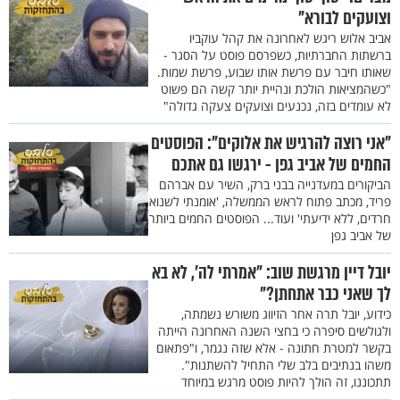
וצועקים לבורא"
אביב אלוש ריגש לאחרונה את קהל עוקביו
ברשתות החברתיות, כשפרסם פוסט על הסגר -
שאותו חיבר עם פרשת אותו שבוע, פרשת שמות.
"כשהמציאות הולכת ונהיית יותר קשה הם פשוט
לא עומדים בזה, נכנעים וצועקים צעקה גדולה"
"אני רוצה להרגיש את אלוקים": הפוסטים
החמים של אביב גפן - ירגשו גם אתכם
הביקורים במעדנייה בבני ברק, השיר עם אברהם
פריד, מכתב פתוח לראש הממשלה, 'אומנתי לשנוא
חרדים, ללא ידיעתי' ועוד... הפוסטים החמים ביותר
של אביב גפן
יובל דיין מרגשת שוב: "אמרתי לה’, לא בא
לך שאני כבר אתחתן?"
כידוע, יובל תרה אחר הזיווג משורש נשמתה,
ולגולשים סיפרה כי בחצי השנה האחרונה הייתה
בקשר למטרת חתונה - אלא שזה נגמר, ו"פתאום
משהו בנתיבים בלב שלי התחיל להשתנות".
תתכוננו, זה הולך להיות פוסט מרגש במיוחד