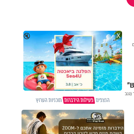
X
🔇
ם
ש"
 (גנב
הנצפים
פעילות הידברות
תוכניות הערוץ