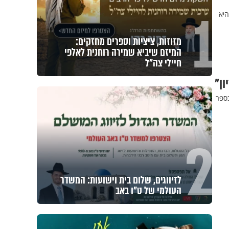
1
היא
מזוזות, ציציות וספרים מחזקים:
המיזם שיביא שמירה רוחנית לאלפי
חיילי צה"ל
ון"
בספר
2
לזיווגים, שלום בית וישועות: המשדר
העולמי של ט"ו באב