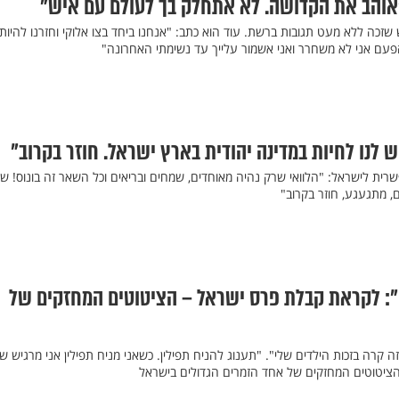
"אוהב את הקדושה. לא אתחלק בך לעולם עם איש"
שזכה ללא מעט תגובות ברשת. עוד הוא כתב: "אנחנו ביחד בצו אלוקי וחזרנו להיות
פעם אני לא משחרר ואני אשמור עלייך עד נשימתי האחרונה"
 לנו לחיות במדינה יהודית בארץ ישראל. חוזר בקרוב"
רית לישראל: "הלוואי שרק נהיה מאוחדים, שמחים ובריאים וכל השאר זה בונוס! שו
ם, מתגעגע, חוזר בקרוב"
י": לקראת קבלת פרס ישראל – הציטוטים המחזקים של
זרתי לשמור שבת בגיל 50. זה קרה בזכות הילדים שלי". "תענוג להניח תפילין. כשאני מניח תפילין אני מרגיש 
יטוטים המחזקים של אחד הזמרים הגדולים בישראל