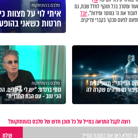
סלבס בהתחזקות
וד ומסרב בכל תוקף לחלל שבת, גם
איתי לוי על מצוות כי
לעבוד את ה' במוסר ומידות",
יובל
עם לפעם מבקר בקברי צדיקים.
חרטות כשאני בהופע
חזקות
ם תפילתי": משפיענית
סלבס בהתחזקות
יפור נס מדהים שקרה לה
ננסי ברנדס: "יש לי 4 ילד
הכי טוב - עם הבת החרדית"
רוצה לקבל התראה במייל על כל תוכן חדש של סלבס בהתחזקות?