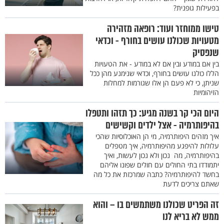
בפעילות גופנית?
טישו ממוחזר ועוד: רופאה מזהירה
מטעויות שכולנו עושים בחורף - וכדאי
שנפסיק
בין אם במודע ובין אם לא במודע - את הטעויות
הללו כולנו עושים בחורף, וכדאי שנימנע מהן ככל
שניתן, כי לא פעם הן אלו שגורמות למחלות
הזיהומיות
היום הכי קר בשנה מגיע: כך תזהו ותטפלו
בהיפותרמיה - אצל ילדים וקשישים
איך מזהים היפותרמיה, מי הן האוכלוסיות שהכי
עלולות להיפגע מהיפותרמיה, איך מטפלים
בהיפותרמיה, מה נכון ולא נכון לעשות, ואיך
יתמודדו בתי החולים עם חולים שפונו אליהם
בחשד להיפותרמיה? כתבה שמרכזת את כל מה
שאתם צריכים לדעת
זה הפריט שכולנו משתמשים בו – והוא
ממש לא בריא לנו