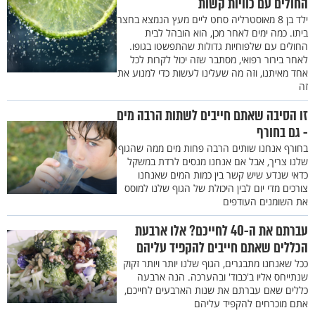
החולים עם כוויות קשות
ילד בן 8 מאוסטרליה סחט ליים מעץ הנמצא בחצר
ביתו. כמה ימים לאחר מכן, הוא הובהל לבית
החולים עם שלפוחיות גדולות שהתפשטו בגופו.
לאחר בירור רפואי, מסתבר שזה יכול לקרות לכל
אחד מאיתנו, וזה מה שעלינו לעשות כדי למנוע את
זה
זו הסיבה שאתם חייבים לשתות הרבה מים
- גם בחורף
בחורף אנחנו שותים הרבה פחות מים ממה שהגוף
שלנו צריך, אבל אם אנחנו מנסים לרדת במשקל
כדאי שנדע שיש קשר בין כמות המים שאנחנו
צורכים מדי יום לבין היכולת של הגוף שלנו למוסס
את השומנים העודפים
עברתם את ה-40 לחייכם? אלו ארבעת
הכללים שאתם חייבים להקפיד עליהם
ככל שאנחנו מתבגרים, הגוף שלנו יותר ויותר זקוק
שנתייחס אליו ב'כבוד' ובהערכה. הנה ארבעה
כללים שאם עברתם את שנות הארבעים לחייכם,
אתם מוכרחים להקפיד עליהם