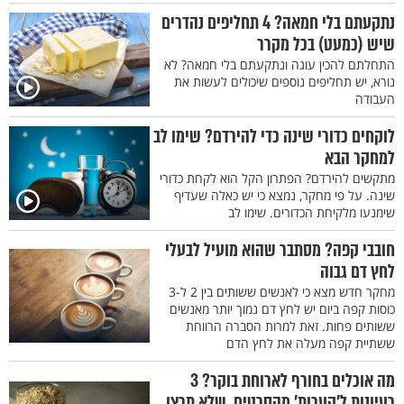
נתקעתם בלי חמאה? 4 תחליפים נהדרים
שיש (כמעט) בכל מקרר
התחלתם להכין עוגה ונתקעתם בלי חמאה? לא
נורא, יש תחליפים נוספים שיכולים לעשות את
העבודה
לוקחים כדורי שינה כדי להירדם? שימו לב
למחקר הבא
מתקשים להירדם? הפתרון הקל הוא לקחת כדורי
שינה. על פי מחקר, נמצא כי יש כאלה שעדיף
שימנעו מלקיחת הכדורים. שימו לב
חובבי קפה? מסתבר שהוא מועיל לבעלי
לחץ דם גבוה
מחקר חדש מצא כי לאנשים ששותים בין 2 ל-3
כוסות קפה ביום יש לחץ דם נמוך יותר מאנשים
ששותים פחות. זאת למרות הסברה הרווחת
ששתיית קפה מעלה את לחץ הדם
מה אוכלים בחורף לארוחת בוקר? 3
רעיונות ל’קערות’ מהסרטים, שלא תרצו