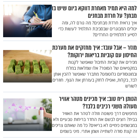
למה היא תמיד מאחרת דווקא ביום שיש בו
מבחן? על חרדת מבחנים
איך נראית חרדת מבחנים? מה גורם לה, ומה
יכולים המבוגרים שבסביבת התלמיד לעשות כדי
לסייע לתלמידים החרדים?
מוזר – אבל עובד: איך מחזקים את מערכת
החיסון עם קוביות בריאות ירוקות?
מכירים את קוביות התיבול שאפשר לקנות
במקפיאים של הסופר? אלו שמלאות במלח
ובמונוסודיום גלוטומט? מתברר שאפשר להכין אותן
לבד, בקלות, ואפילו לחזק בעזרתן את הגוף. חוזרים
לשורש
הנותן ריח טוב: איך מכינים מטהר אוויר
מעולה משני רכיבים בלבד?
מחפשים דרך פשוטה וזולה לטהר את האוויר
בבית? רוצים לבשם את החדר בריחות טבעיים ולא
במבשמים כימיים לא בריאים? כל מה שאתם צריכים
זה קצת סודה לשתייה ושמן אתרי. מיני בשמים