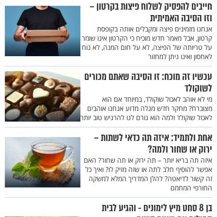
חייבים להפסיק לשלוח פיצות בקרטון –
וזו הסיבה האמיתית
אנחנו מזמינים פיצה ומקבלים אותה בקופסת
קרטון, אבל מאמר חדש מוכיח כי הקרטון אינו שומר
על טריותה של הפיצה, לא על חום המנה, לא נוח
לאחסון ואינו ניתן למחזור
עכשיו זה מוכח: זו הסיבה שאתם מכורים
לשוקולד
מי לא אוהב לאכול שוקולד, במיוחד אם הוא
מצוברח? מחקר חדש מגלה מדוע אנחנו אוהבים
לאכול שוקולד ולמה הוא גורם לנו להרגיש טוב יותר
אחת ולתמיד: איזה תה כדאי לשתות –
ירוק או שחור ולמה?
איזה תה בריא יותר – תה ירוק או תה שחור? האם
אפשר להוסיף חלב לתה או שזה מזיק לו? ואיך כל
זה קשור לדיאטה? להלן המדריך המלא למשקה
החורפי המחמם
בן 8 סחט מיץ לימונים - והגיע לבית