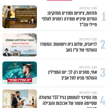
תכני הידברות
1
מזוזות, ציציות וספרים מחזקים:
המיזם שיביא שמירה רוחנית לאלפי
חיילי צה"ל
2
תכני הידברות
לזיווגים, שלום בית וישועות: המשדר
העולמי של ט"ו באב
3
תכני הידברות
אחי, מחכים רק לך: יום התפילין
העולמי מגיע לתל אביב
תכני הידברות
4
מה הסיכוי להתחתן בגיל 37? הפעולה
שסיימה עשור של אכזבות והובילה