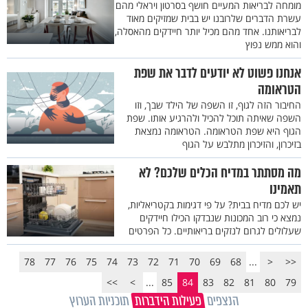
מומחה לבריאות המעיים חושף בסרטון ויראלי מהם
עשרת הדברים שלרובנו יש בבית שמזיקים מאוד
לבריאותנו. אחד מהם מכיל יותר חיידקים מהאסלה,
והוא ממש נפוץ
אנחנו פשוט לא יודעים לדבר את שפת
הטראומה
החיבור הזה לגוף, זו השפה של הילד שבך, וזו
השפה שאיתה תוכל להכיל ולהרגיע אותו. שפת
הגוף היא שפת הטראומה. הטראומה נמצאת
בזיכרון, והזיכרון מתלבש על הגוף
מה מסתתר במדיח הכלים שלכם? לא
תאמינו
יש לכם מדיח בבית? על פי דגימות בקטריאליות,
נמצא כי רוב המכונות שנבדקו הכילו חיידקים
שעלולים לגרום לנזקים בריאותיים. כל הפרטים
78
77
76
75
74
73
72
71
70
69
68
...
<
<<
>>
>
...
85
84
83
82
81
80
79
הנצפים
פעילות הידברות
תוכניות הערוץ