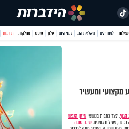
למתחילים
שאל את הרב
זמני היום
עלון
שופס
מחלקות
תרומות
ע מקצועי ומעשיר
הגוף
, לצד כתבות בנושאי
איזון הנפש
כונה, פעילות גופנית,
שינה טובה
מי, רוגע ושלווה. המדור פונה לגברים