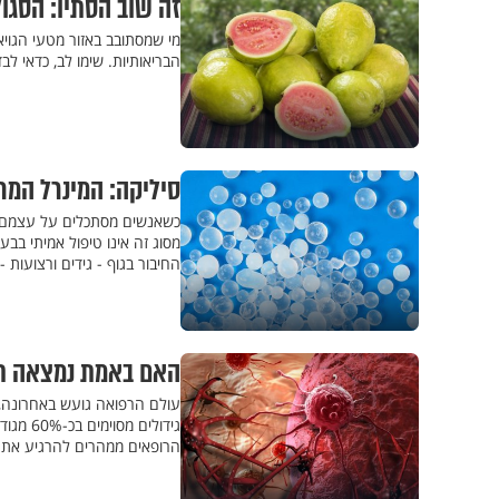
זה שוב הסתיו: הסגו
מי שמסתובב באזור מטעי הגוי
הבריאותיות. שימו לב, כדאי ל
סיליקה: המינרל המ
כשאנשים מסתכלים על עצמם בר
מסוג זה אינו טיפול אמיתי בבע
החיבור בגוף - גידים ורצועות -
האם באמת נמצאה ת
עולם הרפואה גועש באחרונה, 
גידולי
הרופאים ממהרים להרגיע את 