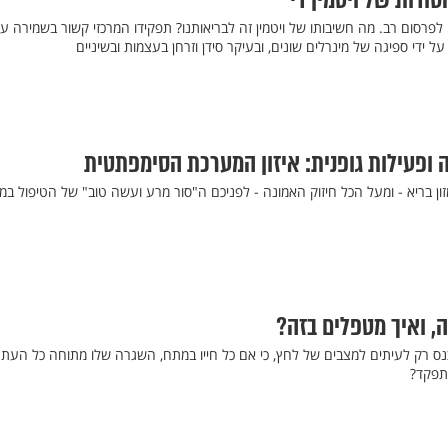
ודות של ויטמין די
בשנים האחרונות זכה ויטמין D לפרסום רב. מה חשיבותו של ויטמין זה לבריאותנו? תפקידו המרכזי קשור בשמירה ע
על ידי ספיגה של מינרלים שונים, ובעיקר סידן וזרחן בעצמות ובשיניים
ה ופעילות גופנית: איזון המערכת הסימפתטית
מזון בריא - ומעל הכל חיזוק האמונה - לפניכם ה"סור מרע ועשה טוב" של הטיפול ב
ה, ואיך מטפלים בזה?
נס רק לעיתים למצבים של לחץ, כי אם כל חייו במתח, השגרה שלו מתוחה כל העת. 
תפקד?