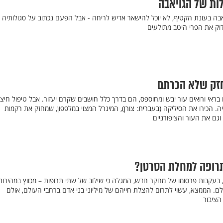
לות של הגויאבה
אבה בעונת הקטיף, לא יוכל להישאר אדיש לריחה - אבל הפעם נכתוב על סגולותיה
בדוק את הפרי היטב מתולעים
חזק שלא הכרתם
אי ורואים עור יבש ומחוספס, הם בדרך כלל חושבים שקרם יעזור. אבל טיפול חיצונ
יה. הכירו את הסיליקה (בעברית: צורן), המינרל המצוי במלפפון, שמחזק את רקמות
 וגם את העור והציפורניים
רופה למחלת הסרטן?
בעקבות פרסומו של מחקר חדש, המגלה כי שילוב של שתי תרופות – מכווץ במהירות
ם מסוימים בכ-60% מגודלם. הממצא, עשוי לתרום להצלת חייהם של מיליוני בני אדם ברחבי העולם, אולם
הציבור