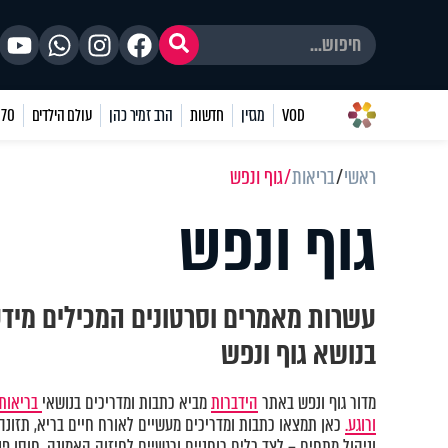
VOD
מגזין
חדשות
הרב זמיר כהן
עולם הילדים
70 שאלות
ראשי
בריאות
גוף ונפש
גוף ונפש
עשרות מאמרים וסרטונים המכילים מיד
בנושא גוף ונפש
מדור גוף ונפש באתר
הידברות
מביא כתבות ומדריכים בנושאי
בריאות 
ורוגע.
כאן תמצאו כתבות ומדריכים מעשיים לאורח חיים בריא, תזונה נ
וניהול מתחים – לצד כלים רוחניים ורגשיים לחיזוק האמונה, חוסן פני