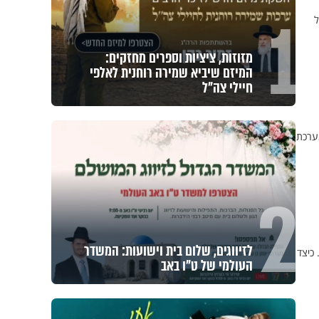
1
ל
מזוזות, ציציות וספרים מחזקים:
המיזם שיביא שמירה רוחנית לאלפי
חיילי צה"ל
מערכת
2
לזיווגים, שלום בית וישועות: המשדר
כיצד
העולמי של ט"ו באב