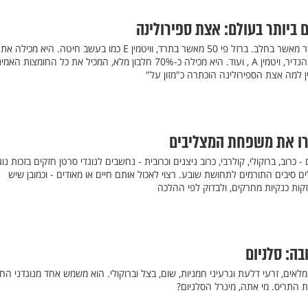
 ביותר בעולם: אצת ספירולינה
הספירולינה מכילה סידן פי עשר מאשר בחלב. ברזל פי 50 מאשר בתרד, וויטמין E כמו בעשב חיטה. היא מכי
ויטמיני ה-B, כולל ויטמין B-12 הנדיר, ויטמין A , ועוד. היא מכילה כ-70% חלבון מלא, המכיל את כל החומצות 
ן למה אצת הספירולינה הוכתרה כ"מזון על"
ירו את משפחת המצליבים
וב, ברוקולי, קולרבי, כרוב ניצנים וכרובית - נחשבים לנוגדי סרטן חזקים בזכות נוג
ים סיבים התורמים לתחושת שובע. רצוי לאכול אותם חיים או מאודים - וכמובן שיש
ות כנקיות מחרקים, ולבדוק לפי ההלכה
ה: סלניום
 מלאים, זרעי דלעת וגרעיני חמניות, שום, בצל וברוקולי. הוא משמש אחד מנוגדני החמ
 התריס. מי אתה, מינרל הסלניום?