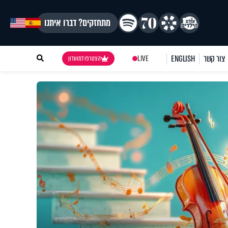
מתחזקים? דברו איתנו
צור קשר
ENGLISH
LIVE
הצטרפו למועדון