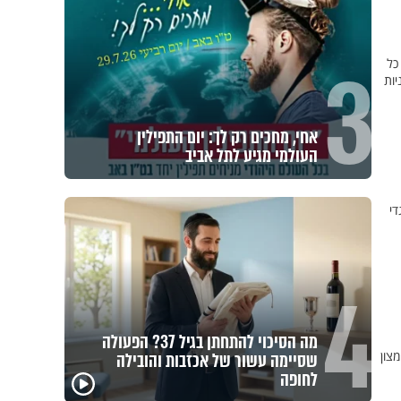
3
לה את כל
האמיניות
אחי, מחכים רק לך: יום התפילין
העולמי מגיע לתל אביב
די
4
מה הסיכוי להתחתן בגיל 37? הפעולה
צון
שסיימה עשור של אכזבות והובילה
לחופה
באיזה ארץ לומדים יותר