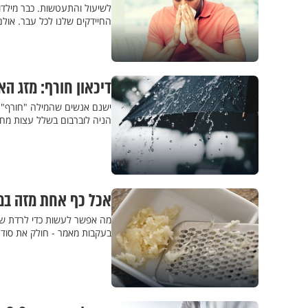
לשיעול והתעטשות. כבר מילד
החיידקים שלנו לכל עבר. אולם 
דיכאון חורף: מזג ה
ישנם אנשים שהמילה "חורף" מ
הניה לוברבום בשלל עצות מחכי
אכל כף אחת מזה במש
מה אפשר לעשות כדי לרדת שב
בעקבות מאמר - חולק את סוד