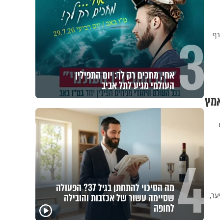
3
רף
אחי, מחכים רק לך: יום התפילין
העולמי מגיע לתל אביב
אמץ
יתופים
4
מה הסיכוי להתחתן בגיל 37? הפעולה
ער,
שסיימה עשור של אכזבות והובילה
לחופה