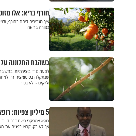
חורף בריא: אלו מזונ
איך מגבירים ליחה בחורף, ולמ
בצורה בריאה
כשהבת התלוננה על ק
לפעמים די ביצירתיות ובחשיבה
ולייקים - ולא בכדי
5 מיליון צפיות: רופא אמריקאי חולק טיפ מדהים למניעת נשירת שיער
רופא אמריקני בשם ד"ר דיווי
אך לא רק. קראו בפנים את הט