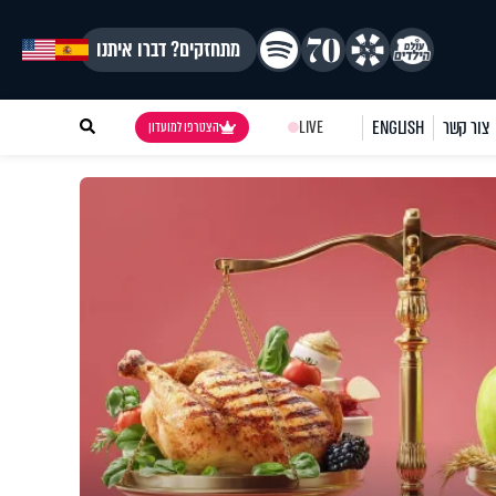
מתחזקים? דברו איתנו
צור קשר
ENGLISH
LIVE
הצטרפו למועדון