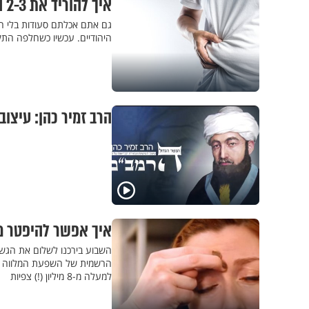
איך להוריד את 2-3 הקילוגרמים שהתווספו בתקופת החגים?
גם אתם אכלתם סעודות בלי הפ
היהודיים. עכשיו כשחלפה התק
הרב זמיר כהן: עיצוב
איך אפשר להיפטר מ
השבוע בירכנו לשלום את הגשם ה
הרשמית של השפעת המלווה בנז
למעלה מ-8 מיליון (!) צפיות