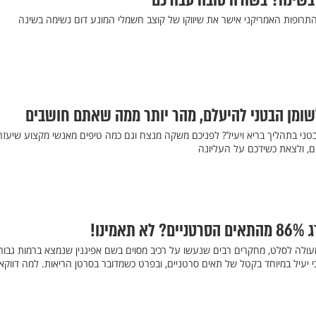
בשינה? בשורה טובה עבורכם
התרופות האמריקני אישר את שיווקו של קוצב חשמלי המונע דום נשימה בשינה
שומן הבטני להיעלם, מהר יותר ממה שאתם חושבים
ני בתהליך בריא ויעיל? לפניכם משקה מנצח וגם כמה טיפים מאנשי מקצוע שיעזר
, ולצאת כשידכם על העליונה
ינו!
לה לסלט, מחקרים רבים שנעשו על רכיב מסוים בשם אפיגנין שנמצא ברמות גבוה
כי יעיל במיוחד בקטל של תאים סרטניים, ובפרט כשמדובר בסרטן הריאות. למה דווקא