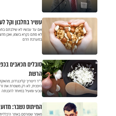
עשיר בחלבון וקל לעיכול: 5 עובדות על ’המלך 
אם עד עכשיו לא שילבתם בתפרי
במערכת הדם
סובלים מכאבים בכפו
הרשת
ד"ר דיטריך קלינגרדט, מהאקד
היפנית, לא רק משפרת את זרי
טבעי ומועיל במיוחד להכנתה
המיתוס נשבר: מדוע
מאמר שפורסם באתר ה'כללית' ע