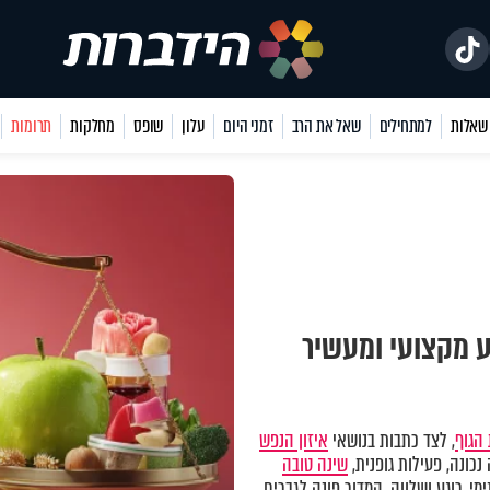
למתחילים
שאל את הרב
זמני היום
עלון
שופס
מחלקות
תרומות
ע מקצועי ומעשיר
הגוף
, לצד כתבות בנושאי
איזון הנפש
כונה, פעילות גופנית,
שינה טובה
מי, רוגע ושלווה. המדור פונה לגברים