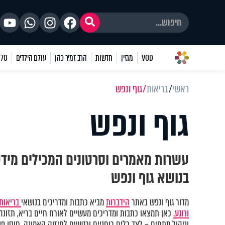
VOD
מגזין
חדשות
הרב זמיר כהן
עולם הילדים
70 שאלות
ראשי
בריאות
גוף ונפש
גוף ונפש
עשרות מאמרים וסרטונים המכילים מיד
בנושא גוף ונפש
מדור גוף ונפש באתר
הידברות
מביא כתבות ומדריכים בנושאי
בריאות 
ורוגע.
כאן תמצאו כתבות ומדריכים מעשיים לאורח חיים בריא, תזונה נ
וניהול מתחים – לצד כלים רוחניים ורגשיים לחיזוק האמונה, חוסן פני