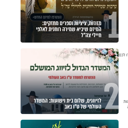
1
מזוזות, ציציות וספרים מחזקים:
המיזם שיביא שמירה רוחנית לאלפי
חיילי צה"ל
ו לכם
2
לזיווגים, שלום בית וישועות: המשדר
ות
העולמי של ט"ו באב