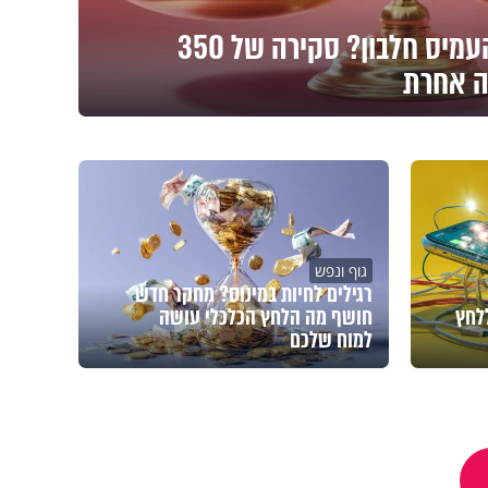
ברשתות ממליצים להעמיס חלבון? סקירה של 350
ה אחרת
גוף ונפש
רגילים לחיות במינוס? מחקר חדש
לחץ
חושף מה הלחץ הכלכלי עושה
למוח שלכם