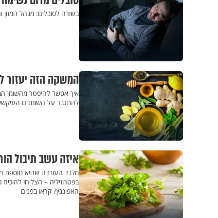
סובלים מדום נשימה 
בשורה לסובלים: מנהל המזון ו
המשקה הזה יעזור ל
איך אפשר להיפטר מהשומן הבט
להתגבר על השומנים העיקשים
איזה עשב תיבול הורג 86% מהתאים הסרטניים? לא תאמ
מלבד העובדה שהיא תוספת מעו
בפטרוזיליה – הצליחו להוכיח 
האפיגנין? קראו בפנים