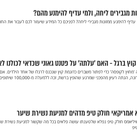
ות מגבירים ליחה, ולמי עדיף להימנע מהם?
י עדיף להימנע ממזונות מגבירי ליחה? לפניכם כל המידע שיעזור לכם לעבור את החו
וץ ברגל - האם ’עלתה’ על פטנט גאוני שכדאי לכולנו ל
 'מחוץ לקופסה' כדי לפתור משברים כדוגמת קוץ שנכנס לרגלו של אחד הילדים. אם
שנתקלה בסיטואציה הזו לאחרונה, הגתה רעיון מהפכני שמרגע שהופץ ברשת, זכה ללמעלה מ-100,000 ש
ד וויליאמס חולק טיפ נפלא שלטענתו עושה פלאים בכל מה שקשור למניעת נשירת שי
יפ