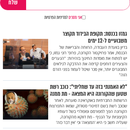
אני מסכים
למדיניות הפרטיות
גמזו בכנסת: תקופת הבידוד תקוצר
משבועיים ל-12 ימים
בדיון בוועדת העבודה, הרווחה והבריאות של
הכנסת, אמר פרויקטור הקורונה, פרופ' רוני גמזו, כי
יש לפתוח את מוסדות החינוך בזהירות: "הנערים
והצעירים דוחפים קדימה את ההדבקה לגילאים
המבוגרים יותר, אין סכר שיכול לעמוד בפני הזרם
הזה"
"לא האמנתי בזה עד שחליתי": כוכב רשת
שטען שהקורונה היא המצאה - מת ממנה
הרשתות החברתיות באוקראינה סוערות, לאחר
שכוכב רשת בשם דמיטרי סטוז'וק, שמאז התפרצות
הקורונה הפך למפורסם ופופולרי בשל דעותיו
הקיצוניות על הנגיף - מת דווקא מהקורונה,
שעליה חשב כי היא 'המצאה' וכי 'אין דבר כזה'