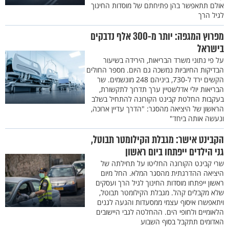
אולם תתאפשר בהן פתיחתם של מוסדות החינוך
לגיל הרך
מפרוץ המגפה: יותר מ-300 אלף נדבקים
בישראל
על פי נתוני משרד הבריאות, הירידה בשיעור
הבדיקות החיוביות נמשכה גם היום. מספר החולים
הקשים ירד ל-730, ביניהם 248 מונשמים. שר
הבריאות יולי אדלשטיין ערך תדרוך לתקשורת,
בעקבות החלטת קבינט הקורונה להתחיל בשלב
הראשון של היציאה מהסגר: "הדרך עדיין ארוכה,
ונעשה אותה ביחד"
הקבינט אישר: מגבלת הקילומטר תבוטל,
גני הילדים ייפתחו ביום ראשון
שרי קבינט הקורונה החליטו על תחילתה של
היציאה ההדרגתית מהסגר המלא. החל מיום
ראשון ייפתחו מוסדות החינוך לגיל הרך ועסקים
שלא מקבלים קהל. מגבלת הקילומטר תבוטל,
ויתאפשרו איסוף עצמי ממסעדות והגעה לגנים
הלאומיים ולחופי הים. ההחלטה לגבי היישובים
האדומים תתקבל בסוף השבוע