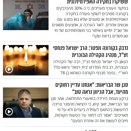
ששיקרו בחקירה האפידמיולוגית
בפיקוד העורף מעריכים, כי כ-30% מהנדבקים
בקורונה מסרבים לשתף פעולה בחקירה
האפידמיולוגית או טוענים שלא באו במגע עם
אנשים אחרים. לאור הערכה זו, אמצעים מסווגים
של שב"כ יסייעו באיתור בני משפחותיהם של מי
שנחשדים בדיווח שקרי
נדבק בקורונה ונפטר: הרב ישראל פנחסי
זצ"ל, מנהיג הקהילה הבוכרית
הגאון רבי ישראל פנחסי זצ"ל, רבה של הקהילה
הבוכרית, רב בית המדרש 'בית רפאל' וראש כולל
האר"י , נפטר מנגיף הקורונה כשהוא בן 78
סגן שר הבריאות: "אנחנו עדיין רחוקים
מהיעד, אבל הכיוון נראה טוב"
ברקע מגמת הירידה בשיעורי התחלואה, אמר סגן
שר הבריאות, יואב קיש, כי היציאה מהסגר צריכה
להיעשות בהתאם לעמידה ביעדים ולא על פי
תאריכים: "אסור לנו לחזור על הטעות הקודמת,
חייבים לעשות את זה אחרת הפעם"