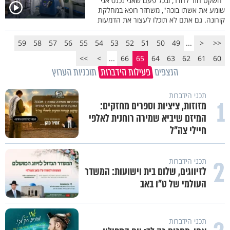
"השקט חזר לחדר, ובכל פעם שאני נכנס אני
שומע את אשתו בוכה", משחזר רופא במחלקת
קורונה. גם אתם לא תוכלו לעצור את הדמעות
59
58
57
56
55
54
53
52
51
50
49
...
<
<<
>>
>
...
66
65
64
63
62
61
60
הנצפים
פעילות הידברות
תוכניות הערוץ
תכני הידברות
1
מזוזות, ציציות וספרים מחזקים:
המיזם שיביא שמירה רוחנית לאלפי
חיילי צה"ל
2
תכני הידברות
לזיווגים, שלום בית וישועות: המשדר
העולמי של ט"ו באב
תכני הידברות