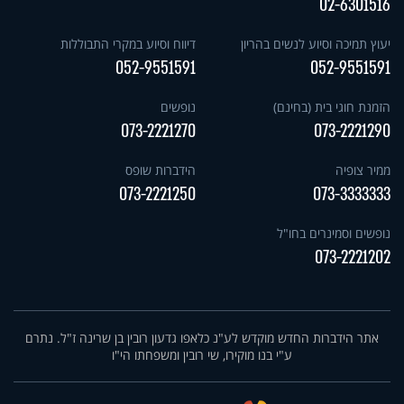
02-6301516
יעוץ תמיכה וסיוע לנשים בהריון
דיווח וסיוע במקרי התבוללות
052-9551591
052-9551591
הזמנת חוגי בית (בחינם)
נופשים
073-2221270
073-2221290
ממיר צופיה
הידברות שופס
073-2221250
073-3333333
נופשים וסמינרים בחו"ל
073-2221202
אתר הידברות החדש מוקדש לע"נ כלאפו גדעון רובין בן שרינה ז"ל. נתרם
ע"י בנו מוקירו, שי רובין ומשפחתו הי"ו