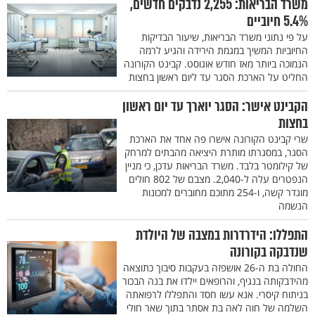
משרד הבריאות: 2,255 נדבקים חדשים,
5.4% חיוביים
על פי נתוני משרד הבריאות, שיעור הבדיקות
החיוביות המשיך במגמת הירידה והגיע לרמה
הנמוכה ביותר מאז חודש אוגוסט. קבינט הקורונה
החליט על הארכת הסגר עד ליום ראשון בחצות
הקבינט אישר: הסגר יוארך עד יום ראשון
בחצות
שרי קבינט הקורונה אישרו פה אחד את הארכת
הסגר, במסגרתו מותרת היציאה מהבתים למרחק
של קילומטר בלבד. משרד הבריאות עדכן, כי מניין
הנפטרים עלה ל-2,040. מצבם של 802 חולים
מוגדר קשה, ו-254 מתוכם מחוברים למכונות
הנשמה
התפללו: הידרדרות במצבה של היולדת
שנדבקה בקורונה
החולה בת ה-26 אושפזה בעקבות סיבוך כתוצאה
מהידבקותה בנגיף, והרופאים יילדו את בנה הבכור
בניתוח קיסרי. אנא עשו חסד והתפללו לרפואתה
השלמה של חוה לאה בת אסתר בתוך שאר חולי