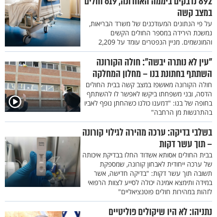
892 נדבקים ביממה האחרונה, 619 חולים
במצב קשה
על פי הנתונים המעודכנים של משרד הבריאות,
נמשכת הירידה במספר החולים הקשים
והמונשמים. מניין הנפטרים עומד על 2,209
"עין לא נותרה יבשה": חולה הקורונה
השתתף בחתונת בנו – מחלון המחלקה
חולה הקורונה מאושפז במצב קשה בבית החולים
הדסה, ובני משפחתו ביקשו לאפשר לו להשתתף
בחופה של בנו: "דמענו כולנו כשהחתן נופף לאביו
בהתרגשות מן הרחבה"
בשלבי בדיקה: ערכה מהירה לגילוי קורונה
– תוך עשר דקות
בבית החולים אסותא אשדוד החלו בבדיקת איכותה
של ערכה ייחודית לאבחון קורונה, שמספקת
תשובה תוך עשר דקות: "בדיקה חדישה, אשר
במידה ותימצא אמינה יכולה לסייע לצוות הרפואי
לזהות במהירות חולים פוטנציאליים"
נתניהו: לא היו שיקולים פוליטיים