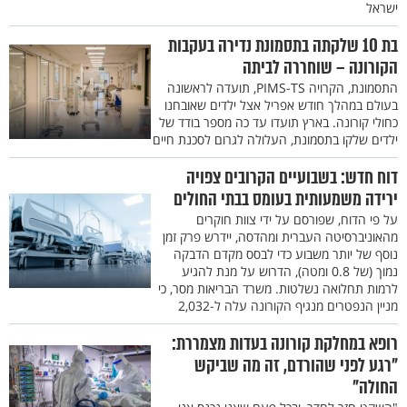
ישראל
בת 10 שלקתה בתסמונת נדירה בעקבות
הקורונה – שוחררה לביתה
התסמונת, הקרויה PIMS-TS, תועדה לראשונה
בעולם במהלך חודש אפריל אצל ילדים שאובחנו
כחולי קורונה. בארץ תועדו עד כה מספר בודד של
ילדים שלקו בתסמונת, העלולה לגרום לסכנת חיים
דוח חדש: בשבועיים הקרובים צפויה
ירידה משמעותית בעומס בבתי החולים
על פי הדוח, שפורסם על ידי צוות חוקרים
מהאוניברסיטה העברית ומהדסה, יידרש פרק זמן
נוסף של יותר משבוע כדי לבסס מקדם הדבקה
נמוך (של 0.8 ומטה), הדרוש על מנת להגיע
לרמות תחלואה נשלטות. משרד הבריאות מסר, כי
מניין הנפטרים מנגיף הקורונה עלה ל-2,032
רופא במחלקת קורונה בעדות מצמררת:
"רגע לפני שהורדם, זה מה שביקש
החולה"