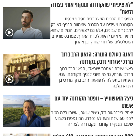
"לא ציפיתי שהקורונה תתקוף אותי בצורה
הזאת"
הסיפורים הרבים המצטברים מפרוץ מגפת
הקורונה מעידים על הסכנה שמהווה הנגיף לא רק
למבוגרים שבינינו, אלא גם לצעירים. הנזקים שהוא
מותיר עלולים להיות לטווח הארוך. צפו בסיפוריהם
המטלטלים של דודי שוורץ ובן אהרון
דאגה בעולם התורה: הגאון הרב ברוך
מרדכי אזרחי נדבק בקורונה
ראש ישיבת "עטרת ישראל", הגאון הרב ברוך
מרדכי אזרחי, נמצא חיובי לנגיף הקורונה. אנא
העתירו בתפילה לרפואתו: הרב ברוך מרדכי בן
הינדא מלכה
ניצל מאושוויץ – ונפטר מקורונה יחד עם
אשתו
יצחק רייכנבאום ז"ל, ניצול שואה, ואשתו בלה הכירו
לפני 60 שנה ומאז לא נפרדו. הם נפטרו בשבוע
שעבר מנגיף הקורונה ונקברו זה לצד זה