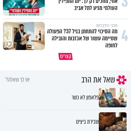
3
אחי, מחכים רק לך: יום התפילין
העולמי מגיע לתל אביב
תכני הידברות
4
מה הסיכוי להתחתן בגיל 37? הפעולה
שסיימה עשור של אכזבות והובילה
לחופה
יש סיבה למה הקושי הזה הגיע אליך
האם אפשר להשוות את הצבא בי
קצרים
עכשיו
דוד המלך לצבא של היום?
שאל את הרב
יש לך שאלה?
פלאפון לא כשר
שבירת ביצים