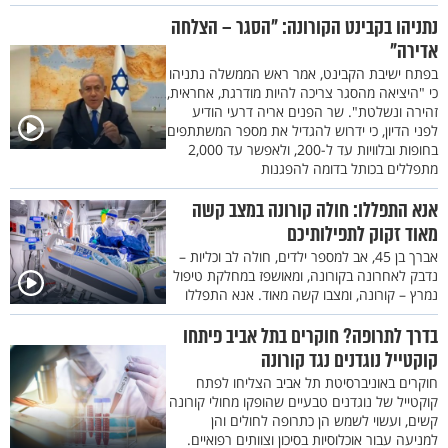
נתניהו בקבינט הקורונה: "הסגר – הצלחה
אדירה"
בפתח ישיבת הקבינט, אמר ראש הממשלה נתניהו
כי "היציאה מהסגר צריכה להיות מודרגת, אחראית,
זהירה ונשלטת". שר הפנים אריה דרעי הודיע
לפני הדיון, כי ידרוש להגדיל את מספר המשתתפים
בחופות ובלוויות עד ל-200, ולאפשר עד 2,000
מתפללים בכותל בדומה להפגנות
אנא התפללו: חולה קורונה במצב קשה
מאוד זקוק לתפילותיכם
אברך בן 45, אב למספר ילדים, חולה לב וכליות –
נדבק לאחרונה בקורונה, ומאושפז במחלקת טיפול
נמרץ – קורונה, ומצבו קשה מאוד. אנא התפללו
בדרך לתרופה? חוקרים בתל אביב פיתחו
קוקטייל נוגדנים נגד קורונה
חוקרים באוניברסיטת תל אביב הצליחו לפתח
קוקטייל של נוגדנים טבעיים שהופקו מחולי קורונה
קשים, ועשוי לשמש הן כתרופה לחולים והן
למניעה עבור אוכלוסיות בסיכון וצוותים רפואיים.