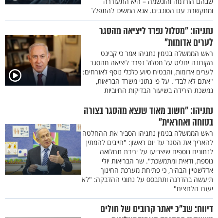
שבהם הורדמה והונשמה – היא התעוררה
ומתקשרת עם הסובבים. אנא המשיכו להתפלל
נתניהו: "מסלול נפרד ליציאה מהסגר
לערים אדומות"
ראש הממשלה בנימין נתניהו אמר כי קבינט
הקורונה יחליט על מסלול נפרד ליציאה מהסגר
לערים אדומות, והבטיח סיוע כלכלי נוסף לאזרחים:
"אתם לא לבד". על פי נתוני משרד הבריאות,
נמשכת הירידה בשיעור הבדיקות החיוביות
נתניהו: "חשוב מאוד שנצא מהסגר בצורה
בטוחה ואחראית"
ראש הממשלה בנימין נתניהו הסביר את ההחלטה
להאריך את הסגר עד יום ראשון: "חייבים להמתין
לנתונים נוספים שיצביעו על ירידת תחלואה
נוספת, ודאית ומתמשכת". שר הבריאות יולי
אדלשטיין הבהיר, כי פתיחת מערכת החינוך
תיעשה בהדרגה ותתבסס על נתוני ההדבקה: "לא
יעזרו הלחצים"
דיווח: שב"כ יאתר קרובים של חולים