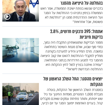
בהחלטה על היציאה מהסגר
בדברים שנשא בפתח ישיבת הממשלה, אמר ראש
הממשלה בנימין נתניהו כי ההחלטות על הסגר
ועל היציאה ההדרגתית ממנו הן "החלטות לא
פשוטות, אבל אחראיות"
אתמול: 395 נדבקים חדשים, 2.8%
בדיקות חיוביות
מספר הבדיקות שתוצאותיהן התקבלו היה נמוך,
כמדי סוף שבוע, אולם מגמת השיפור בתחלואה
נמשכה. מרכז המידע והידע למערכה בקורונה
ממליץ למקבלי ההחלטות להאט את קצב היציאה
מהסגר כדי למנוע הידרדרות בנתוני התחלואה:
"עמידה איתנה בפרץ למול לחץ ההקלות היא
ההחלטה הנדרשת לישראל"
יוצאים מהסגר: החל השלב הראשון של
ההקלות
במסגרת השלב הראשון של ההקלות, בוטלה
מגבלת 1,000 המטרים, מוסדות החינוך עד גיל
שש ייפתחו, ותותר פתיחת עסקים שאינם מקבלים
קהל. בערים האדומות יימשך הסגר עד יום רביעי,