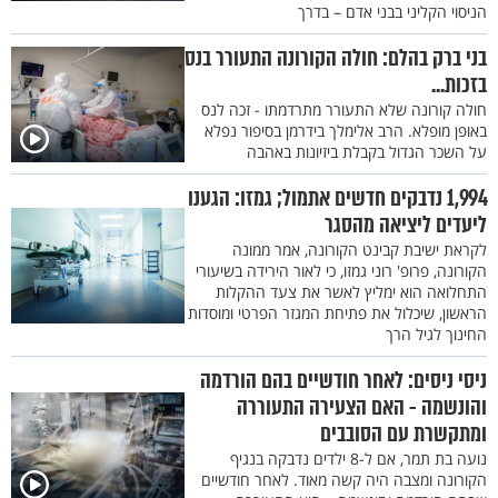
הניסוי הקליני בבני אדם – בדרך
בני ברק בהלם: חולה הקורונה התעורר בנס
בזכות...
חולה קורונה שלא התעורר מתרדמתו - זכה לנס
באופן מופלא. הרב אלימלך בידרמן בסיפור נפלא
על השכר הגדול בקבלת ביזיונות באהבה
1,994 נדבקים חדשים אתמול; גמזו: הגענו
ליעדים ליציאה מהסגר
לקראת ישיבת קבינט הקורונה, אמר ממונה
הקורונה, פרופ' רוני גמזו, כי לאור הירידה בשיעורי
התחלואה הוא ימליץ לאשר את צעד ההקלות
הראשון, שיכלול את פתיחת המגזר הפרטי ומוסדות
החינוך לגיל הרך
ניסי ניסים: לאחר חודשיים בהם הורדמה
והונשמה - האם הצעירה התעוררה
ומתקשרת עם הסובבים
נועה בת תמר, אם ל-8 ילדים נדבקה בנגיף
הקורונה ומצבה היה קשה מאוד. לאחר חודשיים