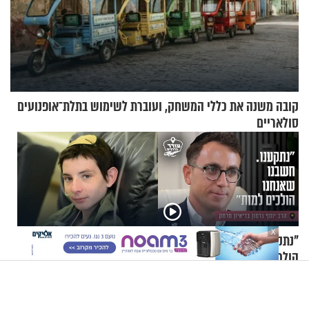
קובה משנה את כללי המשחק, ועוברת לשימוש בתלת־אופנועים
סולאריים
X
"נתקענו. חשבנו שאנחנו
"הקראתי לו פרקי שירה.
הולכים למות": הרב יוסף גרמון
כשסיימתי, הוא השיב את
בריאיון מרתק
נשמתו לבורא"