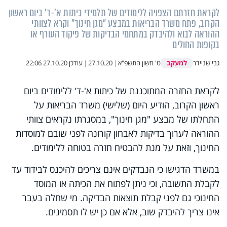
לקראת חזרתם הצפויה ללימודים של תלמידי כיתות א'-ד' ביום ראשון
הקרוב, פתח משרד הבריאות במבצע "מגן חינוך" וקרא לצוותי
ההוראה לבוא ולהיבדק במתחמי הבדיקות של פיקוד העורף או
בקופות החולים
למעקב
גבי שניידר
ט' חשון התשפ"א
|
27.10.20
|
עודכן
27.10.20 22:06
לקראת החזרה המתוכננת של כיתות א'-ד' ללימודים ביום
ראשון הקרוב, הודיע היום (שלישי) משרד הבריאות על
התחלתו של מבצע "מגן חינוך", במסגרתו נקראים צוותי
ההוראה לערוך בדיקות לאבחון קורונה לפני שובם למוסדות
החינוך, וזאת על מנת להבטיח חזרה בטוחה ללימודים.
במשרד הדגישו כי הנבדקים אינם צריכים להיכנס לבידוד עד
לקבלת התשובה, וכי ניתן לפתוח את הכיתה או המוסד
החינוכי גם לפני קבלת תוצאות הבדיקה. מי שחלה בעבר
אינו צריך להיבדק שוב, אלא אם כן יש לו תסמינים.