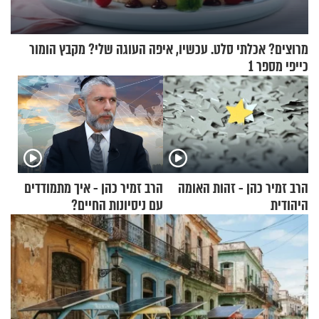
מרוצים? אכלתי סלט. עכשיו, איפה העוגה שלי? מקבץ הומור
כייפי מספר 1
הרב זמיר כהן - זהות האומה
הרב זמיר כהן - איך מתמודדים
היהודית
עם ניסיונות החיים?