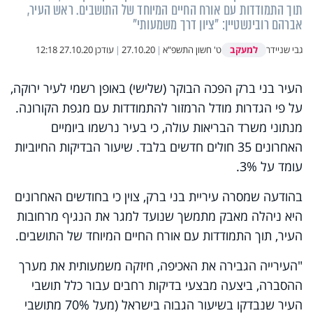
תוך התמודדות עם אורח החיים המיוחד של התושבים. ראש העיר,
אברהם רובינשטיין: "ציון דרך משמעותי"
למעקב
גבי שניידר
ט' חשון התשפ"א
|
27.10.20
|
עודכן
27.10.20 12:18
העיר בני ברק הפכה הבוקר (שלישי) באופן רשמי לעיר ירוקה,
על פי הגדרות מודל הרמזור להתמודדות עם מגפת הקורונה.
מנתוני משרד הבריאות עולה, כי בעיר נרשמו ביומיים
האחרונים 35 חולים חדשים בלבד. שיעור הבדיקות החיוביות
עומד על 3%.
בהודעה שמסרה עיריית בני ברק, צוין כי בחודשים האחרונים
היא ניהלה מאבק מתמשך שנועד למגר את הנגיף מרחובות
העיר, תוך התמודדות עם אורח החיים המיוחד של התושבים.
"העירייה הגבירה את האכיפה, חיזקה משמעותית את מערך
ההסברה, ביצעה מבצעי בדיקות רחבים עבור כלל תושבי
העיר שנבדקו בשיעור הגבוה בישראל (מעל 70% מתושבי