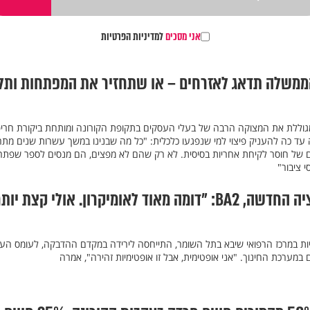
אני מסכים
למדיניות הפרטיות
ממשלה תדאג לאזרחים – או שתחזיר את המפתחות ותל
מגוללת את המצוקה הרבה של בעלי העסקים בתקופת הקורונה ומותחת ביקורת חרי
עד כה להעניק פיצוי למי שנפגעו כלכלית: "כל מה שבנינו במשך עשרות שנים מת
ם של חוסר לקיחת אחריות בסיסית. לא רק שהם לא מפצים, הם מנסים לספר שפתר
 ציבור"
פרופ' רהב על המוטציה החדשה, BA2: "דומה מאוד לאומיקרון. אולי קצת יות
ות במרכז הרפואי שיבא בתל השומר, התייחסה לירידה במקדם ההדבקה, לעומס הע
ם במערכת החינוך. "אני אופטימית, אבל זו אופטימיות זהירה", אמרה