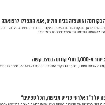
בקורונה ואושפזה בבית חולים, אנא התפללו לרפואתה
מחלת הסרטן, נדבקה בקורונה ואושפזה בעקבות הידרדרות במצבה. בעלה, יהונתן
לל לרפואתה השלמה של אסתר יוכבד בת רייזל ברכה
קורונה במצב קשה
כ-53 אלף מאומתים חדשים לקורונה אובחנו אתמול, ושיעור הבדיקות החיוביות הסתכם ב-27.44%. מספ
ה על ד"ר אלרעי פרייס מבישה, הכל ספינים"
 בן דויד, הכחישה את הדיווחים לפיהם ראש שירותי בריאות הציבור, ד"ר שרון אלרעי