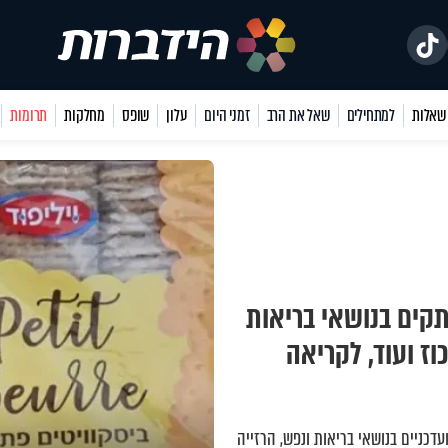
למתחילים
שאל את הרב
זמני היום
עלון
שופס
מחלקות
תרומות
קים בנושאי בריאות
וז ועוד, לקריאה
דכניים בנושאי בריאות ונפש
,
הרזייה