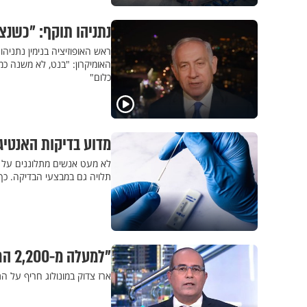
נתניהו תוקף: "כשנצא
ראש האופוזיציה בנימין נתני
האומיקרון: "בנט, לא משנה כ
כלום"
מדוע בדיקות האנטיגן
לא מעט אנשים מתלוננים על א
תלויה גם במבצעי הבדיקה. כך 
"למעלה מ-2,200 הרוגי קורונה תחת הממשלה הנוכחית – והתקשורת שותקת"
ארז צדוק במונולוג חריף על 