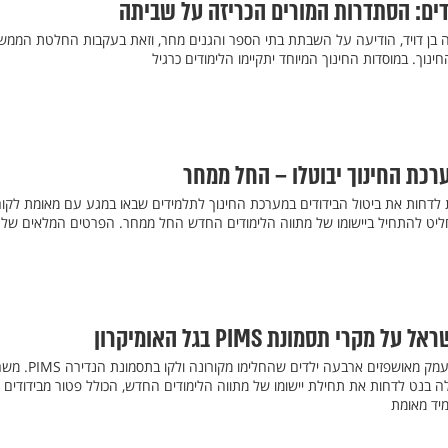
דים: הסתדרות המורים הכריזה על שביתה
ה בן דויד, הודיעה על השבתת בתי הספר והגנים מחר, וזאת בעקבות החלטת הממ
נוך. במוסדות החינוך המיוחד יתקיימו הלימודים כרגיל
ערכת החינוך יבוטלו – החל ממחר
דחות את ביטול הבידודים במערכת החינוך לתלמידים שבאו במגע עם מאומת לקור
ט להתחיל ביישומו של מתווה הלימודים החדש החל ממחר. הפרטים המלאים של
קרי תסמונת PIMS בגל האומיקרון
בבתי החולים קפלן, סורוקה והעמק מאושפזים ארבעה ילדים שהחלימו מקורונה 
בנט לדחות את תחילת יישומו של מתווה הלימודים החדש, הכולל פטור מבידודים
יד מאומת