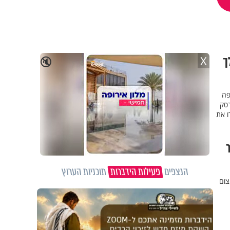
ך
X
🔇
פה
רסק
ו את
ר
הנצפים
פעילות הידברות
תוכניות הערוץ
צום