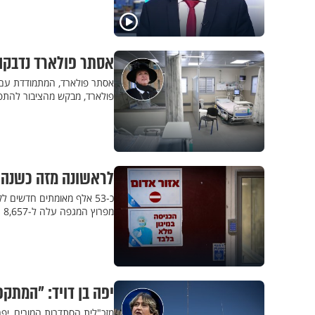
אסתר פולארד נדבקה 
‏אסתר פולארד, המתמודדת עם 
פולארד, מבקש מהציבור להתפ
לראשונה מזה כשנה: יותר מ-1,000 חולי 
מפרוץ המגפה עלה ל-8,657
יפה בן דויד: "המתקפ
מזכ"לית הסתדרות המורים, יפה