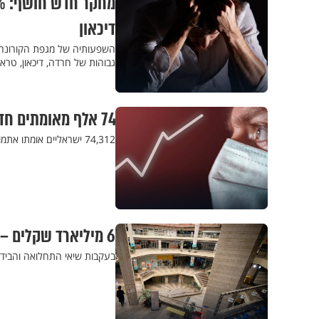
דיכאון
השפעותיה של מגפת הקורונה ל
גבוהות של חרדה, דיכאון, טרא
74 אלף מאומתים חדשים לקורונה. זינוק במספר החולים הקשים
74,312 ישראליים אומתו אתמול לנגיף הקורונה. מספר החולים הקשה עומד על 1,099
6 מיליארד שקלים – זו המכה שספג המשק הישראלי בעקבות האומיקרון
בעקבות שיאי התחלואה והבידודים, 