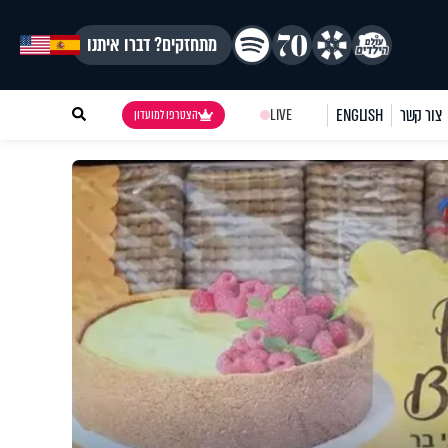
מתחזקים? דברו איתנו
צור קשר
ENGLISH
LIVE
הצטרפו למועדון