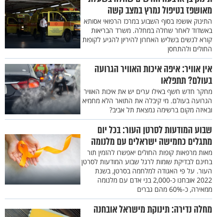
מאושפז בטיפול נמרץ במצב קשה
התינוק אושפז בסוף השבוע במרכז הרפואי אסותא
באשדוד לאחר שחלה במחלה. משרד הבריאות
קורא לנשים בשליש האחרון להיריון להגיע לקופות
החולים ולהתחסן
אין אוויר: איפה איכות האוויר הגרועה
בעולם? תתפלאו
מחקר חדש חשף באילו ערים יש את איכות האוויר
הגרועה בעולם. מי קיבלה את התואר הלא מחמיא
ובאיזה מקום ברשימה נמצאת תל אביב?
שבוע המודעות לסרטן העור: בכל יום
מתגלים כחמישה ישראלים עם מלנומה
מאות מרפאות קופות החולים יאפשרו להזמין תור
בחינם לבדיקת שומות לרגל שבוע המודעות לסרטן
העור. על פי האגודה למלחמה בסרטן, בשנת
2022 אובחנו כ-2,000 בני אדם עם מלנומה
ממאירה, כ-60% מהם גברים
מחלה נדירה: תינוקת מישראל אובחנה