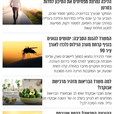
הליכה נמרצת מפחיתים את הסיכון לחלות
בסרטן
המחקר שנערך בבריטניה, במשך מספר שנים,
הצביע על כך שגם עלייה במדרגות והליכה בעלייה
במהלך שגרת היומיום, למספר דקות, מסייעות
למנוע מחלות קשות
המשרד להגנת הסביבה: יתושים נגועים
בנגיף קדחת מערב הנילוס נלכדו לאורך
ציר 90
אזורי הדגירה נמצאו בסמוך ליישובים פארן, אליפז
ויוטבתה וכן בסמוך למרכז ספיר בדרום הערבה.
במרבית המקרים מדובר במחלה קלה דמוית
שפעת, אך הסתבכות חריגה הינה מסוכנת
למה משרד הבריאות מזהיר מרכישת
אבוקדו?
אתם חובבי אבוקדו? שימו לב שבמשרד הבריאות
ממליצים לא לצרוך בשלב זה של השנה אבוקדו מזן
גליל. ומהי הסיבה לכך?
הקורונה החדשה? קדחת שנגרמת