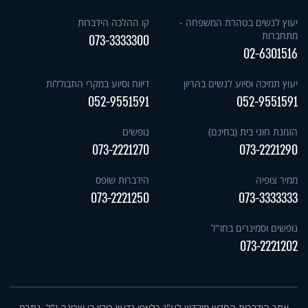
יעוץ לנשים בטהרת המשפחה -
קו ההלכה הידברות
מתחברות
073-3333300
02-6301516
יעוץ תמיכה וסיוע לנשים בהריון
דיווח וסיוע במקרי התבוללות
052-9551591
052-9551591
הזמנת חוגי בית (בחינם)
נופשים
073-2221270
073-2221290
ממיר צופיה
הידברות שופס
073-2221250
073-3333333
נופשים וסמינרים בחו"ל
073-2221202
אתר הידברות החדש מוקדש לע"נ כלאפו גדעון רובין בן שרינה ז"ל. נתרם