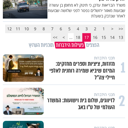
משרד הבריאות עדכן, כי תינוק לא מחוסן בן עשרה
שבועות מאזור ירושלים נפטר לפני שלושה שבועות
לאחר שנדבק בשעלת
12
11
10
9
8
7
6
5
4
3
2
1
<
<<
>>
>
...
18
17
16
15
14
13
הנצפים
פעילות הידברות
תוכניות הערוץ
תכני הידברות
1
מזוזות, ציציות וספרים מחזקים:
המיזם שיביא שמירה רוחנית לאלפי
חיילי צה"ל
2
תכני הידברות
לזיווגים, שלום בית וישועות: המשדר
העולמי של ט"ו באב
תכני הידברות