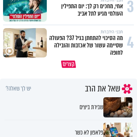
3
אחי, מחכים רק לך: יום התפילין
העולמי מגיע לתל אביב
תכני הידברות
4
מה הסיכוי להתחתן בגיל 37? הפעולה
שסיימה עשור של אכזבות והובילה
לחופה
קצרים
מדוע האמונה נמשלה למלח?
גם ׳הרע׳ זה הרחמים של בורא ע
שאל את הרב
יש לך שאלה?
שבירת ביצים
פלאפון לא כשר