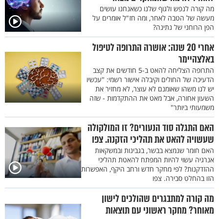
מה קורה לנפש ולגוף שלנו כשאנחנו עושים
מעשה של הטבה לאחר, ומה חז"ל אומרים על
הפן הרוחני של נתינה?
אחרי 20 שנה: אושרה התרופה לטיפול
באלצהיימר
התרופה הצליחה להאט ב-5 חודשים את קצב
הדעיכה של החולים וקיבלה אישור רשמי: "עכשיו
יש לנו משהו שאומנם לא עוצר, לא מחזיר את
השעון אחורה, אבל מאט את ההתקדמות - שזה
משמעותי ביותר"
האם התגלה סוד הנעורים? זו המולקולה
שעשויה להאט את תהליכי הזקנה. צפו
האם חומר שנמצא בבשר, בגבינות ובמשקאות
אנרגיה עשוי להיות המפתח להאטת תהליכי
ההזדקנות? לפי מחקר חדש ורחב היקף, האפשרות
הזו בהחלט סבירה. צפו
מה קורה למתבגרים שהולכים לישון
מאוחר? מחקר ראשוני עם תוצאות