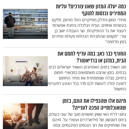
כמה יעלה המזון שאנו צורכים? עליות
המחירים נכנסות לתוקף
מחירי המזון והדלק מתייקרים החל מהיום, חלקם
בעשרות אחוזים. ועדת הכלכלה בוחנת אפשרות
לעצור את גל ההתייקרות. שר העבודה יואב בן
צור: "מקומם שהחברות הגדולות מעלות מחירים
בזמן מלחמה"
החורף כבר כאן: במה עדיף לחמם את
הבית, במזגן או ברדיאטור?
מזג האוויר בימים האחרונים השאיר ישראלים רבים
בבתים. בזמן שרובנו משתמשים במכשירי חימום
ביתיים, טבלה שמתמחרת את מחיר החימום
לשעה יכולה לעשות לכם סדר בכל הנוגע לתעריפי
החשמל
מיהם אלו שהכפילו את הונם, בזמן
שהאוכלוסייה הפכה לענייה?
נתוני דו"ח האי שוויון חושפים מצב של עוני בעולם,
ביחס לשגשוג של מיליארדרים ועשירי על. מיהם
אלו שמחזיקים את רוב הנכסים הפיננסיים, וכמה