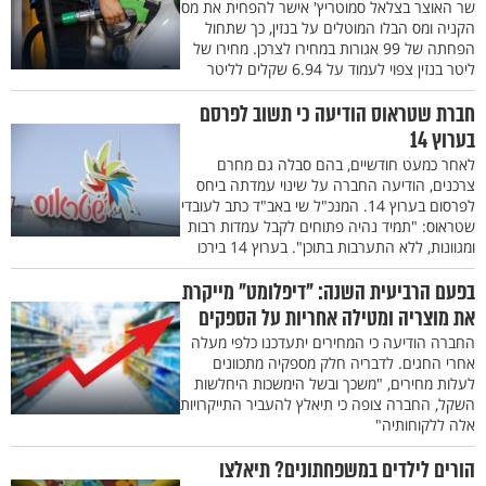
שר האוצר בצלאל סמוטריץ' אישר להפחית את מס
הקניה ומס הבלו המוטלים על בנזין, כך שתחול
הפחתה של 99 אגורות במחירו לצרכן. מחירו של
ליטר בנזין צפוי לעמוד על 6.94 שקלים לליטר
חברת שטראוס הודיעה כי תשוב לפרסם
בערוץ 14
לאחר כמעט חודשיים, בהם סבלה גם מחרם
צרכנים, הודיעה החברה על שינוי עמדתה ביחס
לפרסום בערוץ 14. המנכ"ל שי באב"ד כתב לעובדי
שטראוס: "תמיד נהיה פתוחים לקבל עמדות רבות
ומגוונות, ללא התערבות בתוכן". בערוץ 14 בירכו
בפעם הרביעית השנה: "דיפלומט" מייקרת
את מוצריה ומטילה אחריות על הספקים
החברה הודיעה כי המחירים יתעדכנו כלפי מעלה
אחרי החגים. לדבריה חלק מספקיה מתכוונים
לעלות מחירים, "משכך ובשל הימשכות היחלשות
השקל, החברה צופה כי תיאלץ להעביר התייקרויות
אלה ללקוחותיה"
הורים לילדים במשפחתונים? תיאלצו