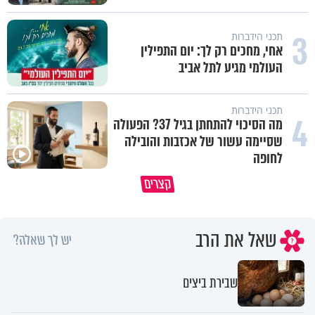
3
תכני הידברות
אחי, מחכים רק לך: יום התפילין
העולמי מגיע לתל אביב
תכני הידברות
4
מה הסיכוי להתחתן בגיל 37? הפעולה
שסיימה עשור של אכזבות והובילה
לחופה
האם אפשר להפוך קללה לברכה?
תהיו אהרון הכהן - תשכינו שלום
קצרים
מסר מפרשת השבוע
ותרדפו שלום
שאל את הרב
יש לך שאלה?
שבירת ביצים