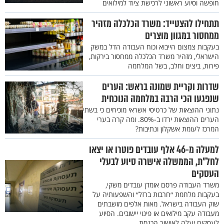
חופשה וסיוע ראשוני לרכישת ציוד למילואים
תתחילו להצטייד: משרד הכלכלה מזהיר
ממחסור במגוון מוצרים
בעקבות צמצום הייבוא וכוח העבודה הדל במשק
הישראלי, מזהיר משרד הכלכלה ממחסור בירקות,
פירות, ביצים וחלב, בשל המלחמה
שדרות וקריית שמונה בראש: הערים
שנפגעו הכי הרבה במלחמה הנוכחית
נתוני ההוצאות של כרטיסי אשראי מוכיחים כי בשתי
הערים ההוצאות ירדו ב-80%. ומה קרה בערי
המרכז לעומת אשקלון ונתיבות?
למעלה מ-46 אלף עובדים פוטרו או יצאו
לחל"ת, הממשלה אישרה סיוע לבעלי
העסקים
משרד העבודה פרסם אומדן עובדים משקי,
בעקבות מלחמת ״חרבות ברזל״ והשפעותיה על
שוק העבודה בישראל. מאות אלפים מושבתים
מעבודה עקב מילואים או פינוי יישובים. הסיוע
לעסקים יעלה לאישור הכנסת