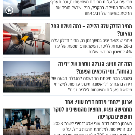
מודיעים על עליות מחירים משמעותיות, וגם תעריף
החשמל מתייקר. במקביל, בנק ישראל הוריד את
הריבית בשיעור של רבע אחוז
מחיר הדלק עלה הלילה – כמה נשלם החל
מהיום?
אחרי שנשאר יציב במשך זמן רב, מחיר הדלק עלה
ב-28 אגורות לליטר. המשמעות: תוספת של עוד
4% לחשבון החודשי שלכם
הנה זה מגיע: הגרלה נוספת של "דירה
בהנחה". ומי הזכאים הפעם?
בשבוע הבא תיפתח ההרשמה להגרלה הבאה של
דירה בהנחה: "לראשונה תינתן עדיפות למשרתי
מילואים פעילים ומשפחות לילדים נכים"
ארגון "לתת" פרסם דו"ח עוני: אחד
מחמישה נפגע, מחצית מהמשיבים לסקר
חוששים מקריסה
הארגון פרסם דו"ח עוני אלטרנטיבי לשנת 2023
עם התייחסות למלחמת חרבות ברזל. על פי
הנתונים: יותר מ-700 אלף משפחות סובלות מאי