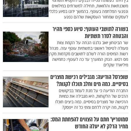
בין היתר נעשתה פנייה לבנקים להקפיא תשלומי
משכנתאות והלוואות, תחילה למשרתים במילואים
ונפגעי המלחמה בעוטף. בהמשך ידונו בסיוע כלכלי
לעסקים שמחזור העסקאות שלהם נפגע
בשורה לתושבי העוטף: סיוע כספי מהיר
והבטחה לסדר תשתיות
שר הביטחון יואב גלנט הנחה על הקמת צוות
פעולה לטיפול ראשוני בתשתיות עוטף עזה. מנהל
רשות המיסים הורה לשלם לתושבים מקדמות מקרן
מס רכוש. הנזק המוערך עד כה לעוטף: כחמישה
מיליארד שקלים
שופרסל הודיעה: מגבילים רכישת מוצרים
בסיסיים. כמה מים וחלב תוכלו לקנות?
החברה הודיעה כי על מנת לעמוד בביקושים
הרבים של הלקוחות, היא מגבילה את כמויות
הרכישה של מוצרים בסיסיים. כמה ביצים תוכלו
לקנות, מה יקרה ללחם ומתי כל זה ייפסק?
סמוטריץ' חתם על הצווים להפחתת המס:
מחיר הדלק לא יעלה החודש