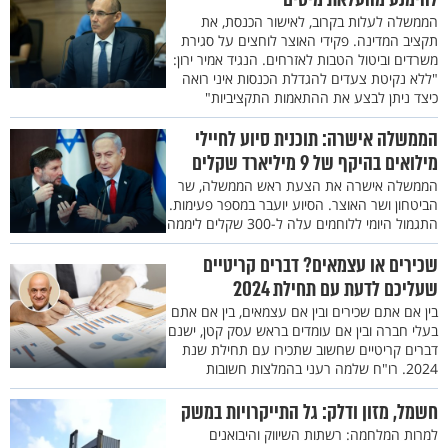
הממשלה לעלות בקרוב, לאישור הכנסת, את
תקציב המדינה. פקידי האוצר לוחצים על סגירת
משרדים וביטול הטבות לאזרחים. הנגיד אמיר ירון:
"ללא נקיטת צעדים להגדלת הכנסות איני רואה
כיצד ניתן לבצע את ההתאמות התקציביות"
הממשלה אישרה: תוכנית סיוע לחיילי
מילואים בהיקף של 9 מיליארד שקלים
הממשלה אישרה את הצעת ראש הממשלה, שר
הביטחון ושר האוצר. הסיוע יועבר במספר פעימות.
התגמול היומי ללוחמים עלה ל-300 שקלים ליממה
שכירים או עצמאים? דברים קריטיים
שעליכם לדעת עם תחילת 2024
בין אם אתם שכירים ובין אם עצמאים, בין אם אתם
בעלי חברה ובין אם עומדים בראש עסק קטן, ישנם
דברים קריטיים שחשוב שתכירו עם תחילת שנת
2024. רו"ח שלמה רעני בהמלצות חשובות
חשמל, מזון ודלק: גל התייקרויות במשק
למרות המלחמה: רשתות השיווק והיבואנים