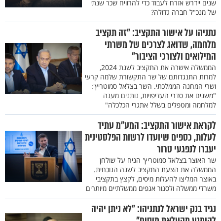
שנים יידרש אזרח לעבוד כדי להרוויח שכר שנתי
של מנכ"ל חברה גדולה?
נתניהו על אישור התקציב: "זה תקציב
מלחמה, שדואג לצרכים של משרתי
המילואים ולצורכי הציבור"
הממשלה אישרה את התקציב לשנת 2024,
למרות התנגדותם של שר התקשורת שלמה קרעי
ושרי המחנה הממלכתי. השר בצלאל סמוטריץ':
"משנים את סדרי העדיפויות, נותנים מענה
למלחמה ומטפלים בשלל אתגרי הכלכלה"
לקראת אישור התקציב: המע"מ עתיד
לעלות, כספים שיועדו לרשות הפלסטינית
יעברו לנפגעי טרור
שר האוצר בצלאל סמוטריץ' הניח על שולחן
הממשלה את הצעת התקציב לשנה הנוכחית.
באוצר המליצו להעלות מיסים, לקצץ בתקציבי
משרדי ממשלה ולסגור אגפים ממשלתיים מיותרים
נגיד בנק ישראל לנתניהו: "לא ניתן יהיה
להימנע מהעלאת מיסים"