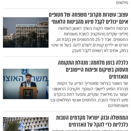
מילואים
עצוב: עשרות מקרובי משפחה של חטופים
אינם יכולים לקבל סיוע מהביטוח הלאומי
הביטוח הלאומי הקצה בשלב ראשון כשלושה
מיליוני שקלים מהתקציב לטובת משפחות
החטופים. אבל ל-25 מהחטופים אין בן/בת זוג,
הורים או ילדים קטינים לשלם להם. בשל אי שינוי
בחוק, אחים לא רשאים לקבל מענק
כלכלה בזמן מלחמה: מנהלת התקומה
תעסוק בשיקום ופיתוח היישובים
והאזרחים
שר האוצר בצלאל סמוטריץ' הודיע על הקמת
מנהלת הסיוע ליישובי העוטף. תקציבה הראשוני
יעמוד על מיליארד שקלים, ותפעל לתת בהקדם
סיוע לניצולי הטבח, הלוחמים ואנשי המילואים ובני
משפחותיהם
הממשלה ובנק ישראל מקדמים הטבות
כלכליות כדי להקל על האזרחים