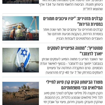
ביטחון תזונתי. הביטוח הלאומי מדווח על 134 אלף
שהוצאו לחל"ת
קבלנים מזהירים: "יהיו עיכובים חמורים
במסירת הדירות"
קבלנים מזהירים על עיכובים של חצי שנה ויותר
במסירת הדירות, בעקבות מניעת חזרתם של
העובדים הפלסטינים לעבודות הבניין
סמוטריץ': "מתווה הפיצויים לעסקים
יוארך לדצמבר"
שר האוצר הודיע כי מתווה הסיוע לעסקים שניתן
בנובמבר יימשך גם לדצמבר - בכפוף לאישור ועדת
הכספים. טרם התקבלה החלטה על פיצויים
לעסקים במרחק של 7 עד 40 ק"מ מהרצועה
משרד הביטחון הקים קרן סיוע לחיילי
המילואים ובני משפחותיהם
הקרן תקצה 70 מיליוני שקלים לצורך מתן סיוע
לכל חייל מילואים שנפגע כלכלית. בין ההטבות
שהקרן תעניק: מענק חירום, פיצוי על אובדן ימי