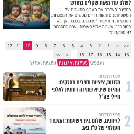
לשלם עוד מאות שקלים בחודש
המדינה העלתה את תעריף התשלום על
המשפחתונים ומאות הורים נוטשים את המסגרות.
המטפלות מתריעות: "פרנסתנו בסכנה, אך לא
חמור מכך, עשרות אלפי פעוטות יועברו למסגרות
לא מפוקחות"
12
11
10
9
8
7
6
5
4
3
2
1
<
<<
>>
>
...
18
17
16
15
14
13
הנצפים
פעילות הידברות
תוכניות הערוץ
תכני הידברות
1
מזוזות, ציציות וספרים מחזקים:
המיזם שיביא שמירה רוחנית לאלפי
חיילי צה"ל
2
תכני הידברות
לזיווגים, שלום בית וישועות: המשדר
העולמי של ט"ו באב