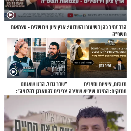
הרב זמיר כהן בשיעורו השבועי: ארץ ציון וירושלים - עצמאות
תשפ"ה
מזוזות, ציציות וספרים
"שבר גדול. הבנו שאנחנו
מחזקים: המיזם שיביא שמירה
צריכים להתארגן להלוויה":
רוחנית לאלפי חיילי צה"ל
זוגיות במבחן, הפעם עם מרים
וגד דנינו