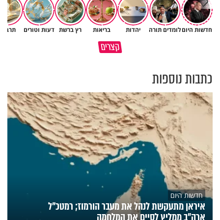
חדשות היום
לומדים תורה
יהדות
בריאות
רץ ברשת
דעות וטורים
תרבות
תעצרו לפני שאתם מוציאים דיבה
קצרים
על ציבור שלם
מתכון ל׳שבת שלום׳
כתבות נוספות
חדשות היום
איראן מתעקשת לנהל את מעבר הורמוז; רמטכ"ל
ארה"ב ממליץ לסיים את המלחמה