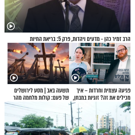
הרב זמיר כהן - מדעים ויהדות, פרק 5: בריאת החיות
פגיעה עצמית וחרדות – איך
תשעה באב | מסע לירושלים
מכילים את זה? זוגיות במבחן,
של פעם: קולות מלחמה מהר
הפעם עם יהודית ואלתר כהן
הזיתים