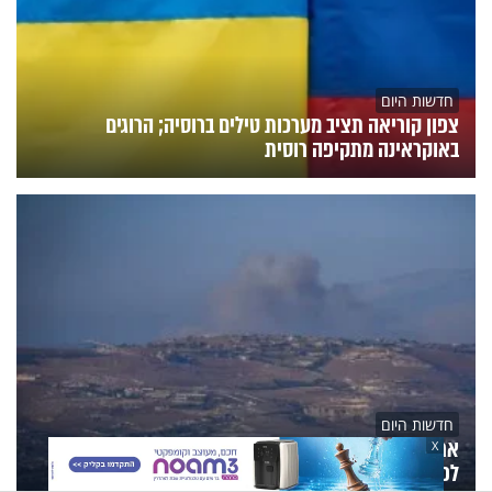
חדשות היום
צפון קוריאה תציב מערכות טילים ברוסיה; הרוגים
באוקראינה מתקיפה רוסית
חדשות היום
ארגון הטרור הפר את הפסקת האש: חיזבאללה ניסה
X
לפגוע בכוח צה"ל