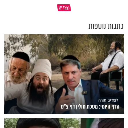
גם ׳הרע׳ זה הרחמים של בורא
קצרים
מדוע האמונה נמשלה למלח?
עולם
כתבות נוספות
לומדים תורה
הדף היומי: מסכת חולין דף צ"ט