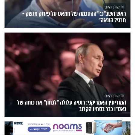
חדשות היום
ראש השב"כ: "ההסכמה של חמאס על פירוק מנשק -
תרגיל הונאה"
חדשות היום
המודיעין האמריקני: רוסיה עלולה "לבחון" את כוחה של
נאט"ו כבר בסתיו הקרוב
X