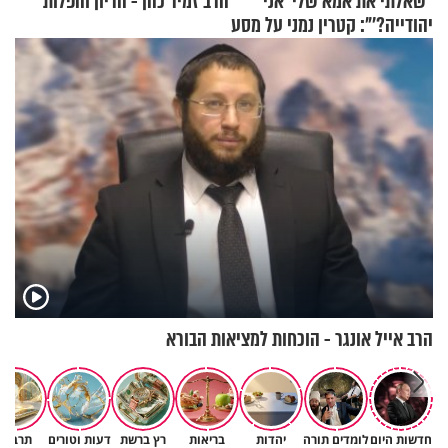
"שאלתי את אמא שלי 'אני
הרב זמיר כהן - הריון והפלות
יהודייה?'": קטרין נמני על מסע
ההתחזקות המרגש
הרב אייל אונגר - הוכחות למציאות הבורא
חדשות היום
לומדים תורה
יהדות
בריאות
רץ ברשת
דעות וטורים
תרבות