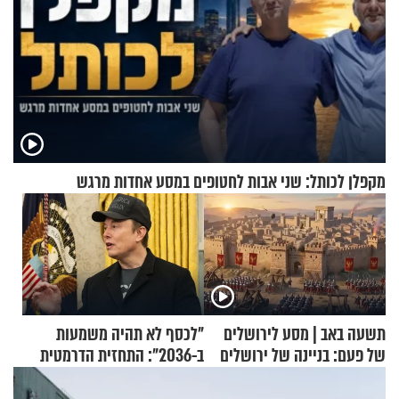
מקפלן לכותל: שני אבות לחטופים במסע אחדות מרגש
תשעה באב | מסע לירושלים
"לכסף לא תהיה משמעות
של פעם: בניינה של ירושלים
ב-2036": התחזית הדרמטית
של אילון מאסק על עתיד
הכלכלה