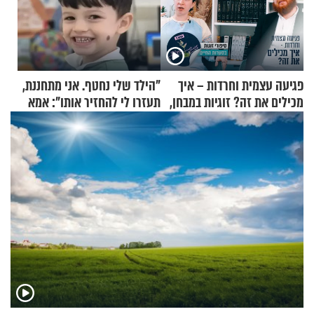
פגיעה עצמית וחרדות – איך
"הילד שלי נחטף. אני מתחננת,
מכילים את זה? זוגיות במבחן,
תעזרו לי להחזיר אותו": אמא
הפעם עם יהודית ואלתר כהן
של יובל בן ה-4 בריאיון דומע