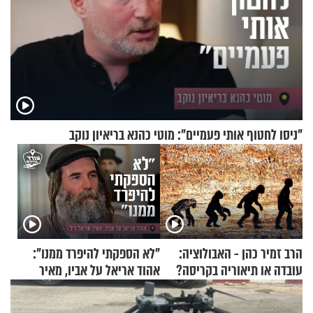
"ניסו לחטוף אותי פעמיים": מוטי כהנא בריאיון נוקב
הרב זמיר כהן - האבולוציה:
"לא הספקתי להיפרד ממנו":
עובדה או תיאוריה בקריסה?
אהוד אריאל על אביו, מאיר
אריאל ז"ל