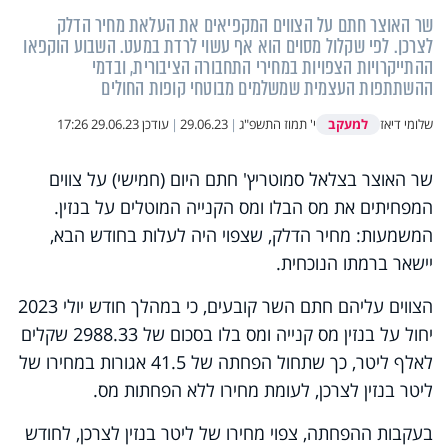
שר האוצר חתם על הצווים המקפיאים את העלאת מחיר הדלק
לצרכן. לפי שקלול מסוים הוא אף עשוי לרדת במעט. השבוע הוקפאו
ההתייקרויות הצפויות במחירי התחבורה הציבורית, ובדמי
ההשתתפות העצמית שמשלמים מבוטחי קופות החולים
למעקב
שלומי דיאז
י' תמוז התשפ"ג
|
29.06.23
|
עודכן
29.06.23 17:26
שר האוצר בצלאל סמוטריץ' חתם היום (חמישי) על צווים
המפחיתים את מס הבלו ומס הקנייה המוטלים על בנזין.
המשמעות: מחיר הדלק, שצפוי היה לעלות בחודש הבא,
יישאר ברמתו הנוכחית.
הצווים עליהם חתם השר קובעים, כי במהלך חודש יולי 2023
יחול על בנזין מס קנייה ומס בלו בסכום של 2988.33 שקלים
לאלף ליטר, כך שתחול הפחתה של 41.5 אגורות במחירו של
ליטר בנזין לצרכן, לעומת מחירו ללא הפחתות מס.
בעקבות ההפחתה, צפוי מחירו של ליטר בנזין לצרכן, לחודש