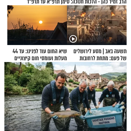
הרב זמיר כהן - הלכות חנוכה: סימן תרפ"א עד תרפ"ד
תשעה באב | מסע לירושלים
שיא החום עוד לפנינו: עד 44
של פעם: מתחת לרחובות
מעלות ועומסי חום קיצוניים
ירושלים