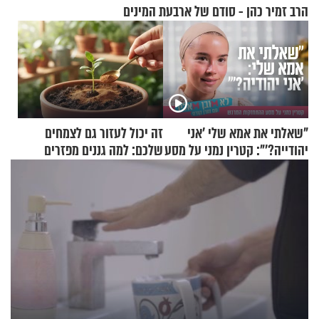
הרב זמיר כהן - סודם של ארבעת המינים
"שאלתי את אמא שלי 'אני
זה יכול לעזור גם לצמחים
יהודייה?'": קטרין נמני על מסע
שלכם: למה גננים מפזרים
ההתחזקות המרגש
קינמון בעציצים?