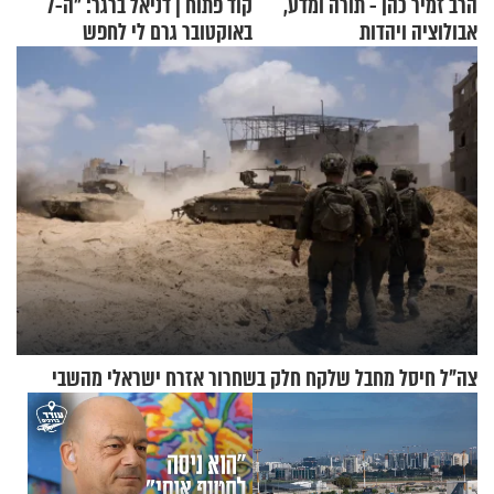
הרב זמיר כהן - תורה ומדע,
קוד פתוח | דניאל ברגר: "ה-7
אבולוציה ויהדות
באוקטובר גרם לי לחפש
תשובות"
צה"ל חיסל מחבל שלקח חלק בשחרור אזרח ישראלי מהשבי