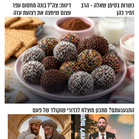
כשרות בסימן שאלה - הרב
דיווח: צה"ל בונה מחסום עפר
זמיר כהן
עצום שיחצה את רצועת עזה
לשניים
התגעגעתם? מתכון מוצלח לכדורי שוקולד של פעם