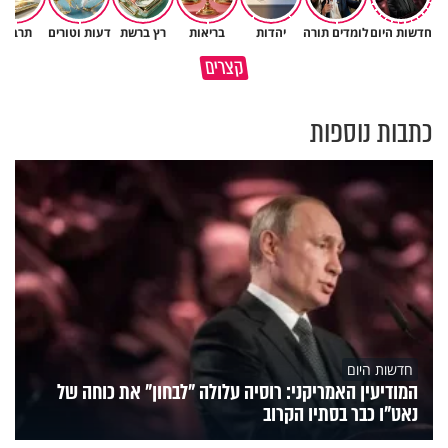
חדשות היום
לומדים תורה
יהדות
בריאות
רץ ברשת
דעות וטורים
תרבות
כיצד ניתן להרחיב דעתו של
קצרים
האדם? הרב חיים פוקס
כל מה שנשבר יכול להיבנות מחד
כתבות נוספות
חדשות היום
המודיעין האמריקני: רוסיה עלולה "לבחון" את כוחה של
נאט"ו כבר בסתיו הקרוב