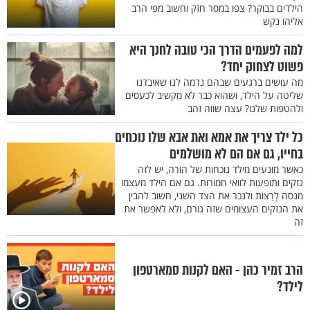
הילדים בבוקר? צפו במסר חזק וחשוב מפי הרב
אליהו נקש
למה לפעמים הדרך הכי טובה לחנך היא
פשוט לצחוק יחד?
מה עושים ברגעים שבהם נדמה לנו שאיבדנו
שליטה על הילד, ושהוא כבר לא מקשיב לכעסים
ולהטפות שלנו? עצה שווה זהב
כל ילד צריך את אמא ואת אבא שלו נוכחים
בחייו, גם אם הם לא מושלמים
כאשר מונעים מילד נוכחות של הורה, יש לזה
נזקים ותופעות לוואי חמורות. גם אם הילד מעצמו
מנסה לְרַצּוֹת ולנכר את הצד השני, חשוב להבין
את הנזקים העצומים שזה גורם, ולא לאפשר את
זה
הרב זמיר כהן - האם לקנות סמארטפון
לילד?