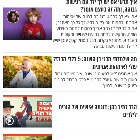
איך תדעי אם יש לך ילד עם רגישות
גבוהה, ומה זה בעצם אומר?
אם יצא לך להביט בגניבה לחיים של אמהות
אחרות ולתהות אם רק הילד שלך כל כך מאתגר;
אם הילד שלך נצמד אלייך במקום להנות באירוע
הומה, מתקשה להתמודד עם שינויים ותקופות
מעבר או מתפרץ בקלות מכל תסכול קטן; יתכן שיש
לך ילד עם רגישות גבוהה
מה שלמדתי מבני בן השנה: 5 כללי הברזל
שלי לאימהות אמיתית
איך אומרים 'לא' לפעוט בן שנה, איך מציבים גבול
באופן כזה שהוא יוכל להבין? 5 כללי הברזל לחינוך
תינוק בן שנה, בחיוך
הרב זמיר כהן: דוגמה אישית של הורים
לילדים