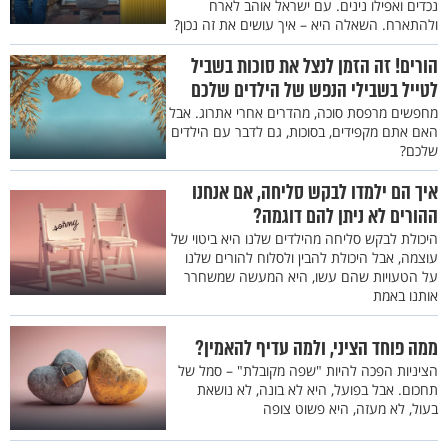
נכדים ואפילו נינים. עם ישראל אוהב לארח
ולהתארח. השאלה היא – איך עושים את זה נכון?
הורים! זה הזמן לנצל את סוכות בשביל
לטייל בשבילי הנפש של הילדים שלכם
מחפשים מרפסת סוכה, מהדרים אחרי אתרוג. אבל
האם אתם מקפידים, בסוכות, גם לדבר עם הילדים
שלכם?
איך הם ילמדו לבקש סליחה, אם אנחנו
ההורים לא ניתן להם דוגמה?
היכולת לבקש סליחה מהילדים שלנו היא ביטוי של
עוצמה, אבל היכולת להבין ולסלוח להורים שלנו
על הטעויות שהם עשו, היא המעשה שמשחרר
אותנו באמת
ממה פוחד הציני, ולמה עדיף להאמין?
הציניות הפכה להיות "שפה מקובלת" – סמל של
תחכום. אבל בפועל, היא לא בונה, לא נושאת
בעול, לא מעזה, היא פשוט צופה