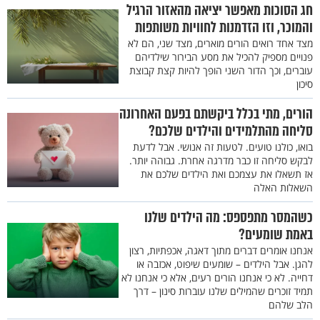
חג הסוכות מאפשר יציאה מהאזור הרגיל
והמוכר, וזו הזדמנות לחוויות משותפות
מצד אחד רואים הורים מוארים, מצד שני, הם לא
פנויים מספיק להכיל את מסע הבירור שילדיהם
עוברים, וכך הדור השני הופך להיות קצת קבוצת
סיכון
הורים, מתי בכלל ביקשתם בפעם האחרונה
סליחה מהתלמידים והילדים שלכם?
בואו, כולנו טועים. לטעות זה אנושי. אבל לדעת
לבקש סליחה זו כבר מדרגה אחרת. גבוהה יותר.
אז תשאלו את עצמכם ואת הילדים שלכם את
השאלות האלה
כשהמסר מתפספס: מה הילדים שלנו
באמת שומעים?
אנחנו אומרים דברים מתוך דאגה, אכפתיות, רצון
להגן. אבל הילדים – שומעים שיפוט, אכזבה או
דחייה. לא כי אנחנו הורים רעים, אלא כי אנחנו לא
תמיד זוכרים שהמילים שלנו עוברות סינון – דרך
הלב שלהם