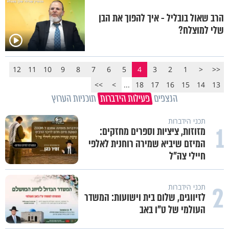
הרב שאול בובליל - איך להפוך את הבן
שלי למוצלח?
12
11
10
9
8
7
6
5
4
3
2
1
<
<<
>>
>
...
18
17
16
15
14
13
הנצפים
פעילות הידברות
תוכניות הערוץ
תכני הידברות
1
מזוזות, ציציות וספרים מחזקים:
המיזם שיביא שמירה רוחנית לאלפי
חיילי צה"ל
2
תכני הידברות
לזיווגים, שלום בית וישועות: המשדר
העולמי של ט"ו באב