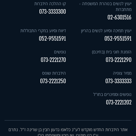
יעוץ לנשים בטהרת המשפחה -
קו ההלכה הידברות
מתחברות
073-3333300
02-6301516
יעוץ תמיכה וסיוע לנשים בהריון
דיווח וסיוע במקרי התבוללות
052-9551591
052-9551591
הזמנת חוגי בית (בחינם)
נופשים
073-2221270
073-2221290
ממיר צופיה
הידברות שופס
073-2221250
073-3333333
נופשים וסמינרים בחו"ל
073-2221202
אתר הידברות החדש מוקדש לע"נ כלאפו גדעון רובין בן שרינה ז"ל. נתרם
ע"י בנו מוקירו, שי רובין ומשפחתו הי"ו