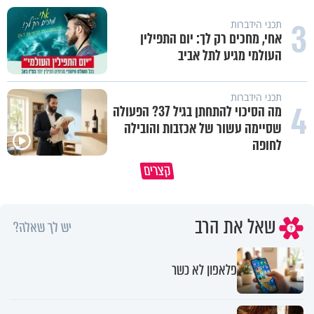
3
תכני הידברות
אחי, מחכים רק לך: יום התפילין
העולמי מגיע לתל אביב
תכני הידברות
4
מה הסיכוי להתחתן בגיל 37? הפעולה
שסיימה עשור של אכזבות והובילה
לחופה
קצרים
הקשר בין סרטן השלפוחית לעישון
כך חוזר אליכם טוב באופן אוטמט
שאל את הרב
יש לך שאלה?
פלאפון לא כשר