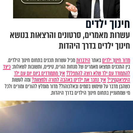
חינוך ילדים
עשרות מאמרים, סרטונים והרצאות בנושא
חינוך ילדים בדרך היהדות
מדור חינוך ילדים
באתר
הידברות
מכיל עשרות תכנים בתחום חינוך הילדים.
בין התכנים תמצאו מאמרים של מנחות הורים, טיפים, ותשובות לשאלות:
כיצד
להתמודד עם ילד שלא רוצה להתפלל?
איך מתמודדים ביום יום עם ילד
היפראקטיבי?
איך נחבר את ילדינו באהבה לתורה ולמצוות?
ומה לעשות
כשהבן מדבר על שימוש בסמים ובאלכוהול? מדור מומלץ להורים ומורים ולכל
מי שמתעניין בתחום חינוך הילדים בדרך היהדות.