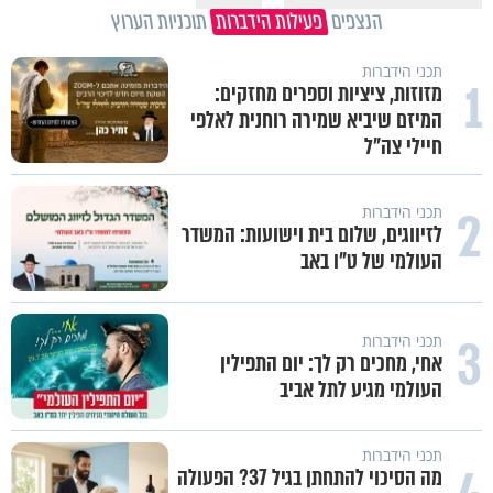
הנצפים
פעילות הידברות
תוכניות הערוץ
תכני הידברות
1
מזוזות, ציציות וספרים מחזקים:
המיזם שיביא שמירה רוחנית לאלפי
חיילי צה"ל
2
תכני הידברות
לזיווגים, שלום בית וישועות: המשדר
העולמי של ט"ו באב
3
תכני הידברות
אחי, מחכים רק לך: יום התפילין
העולמי מגיע לתל אביב
תכני הידברות
מה הסיכוי להתחתן בגיל 37? הפעולה