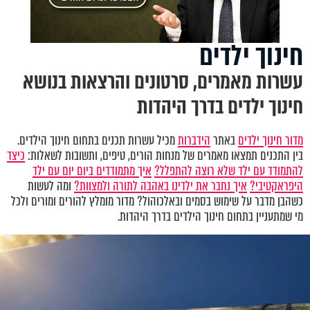
חינוך ילדים
עשרות מאמרים, סרטונים והרצאות בנושא
חינוך ילדים בדרך היהדות
מדור חינוך ילדים
באתר
הידברות
מכיל עשרות תכנים בתחום חינוך הילדים.
בין התכנים תמצאו מאמרים של מנחות הורים, טיפים, ותשובות לשאלות:
כיצד
להתמודד עם ילד שלא רוצה להתפלל?
איך מתמודדים ביום יום עם ילד
היפראקטיבי?
איך נחבר את ילדינו באהבה לתורה ולמצוות?
ומה לעשות
כשהבן מדבר על שימוש בסמים ובאלכוהול? מדור מומלץ להורים ומורים ולכל
מי שמתעניין בתחום חינוך הילדים בדרך היהדות.