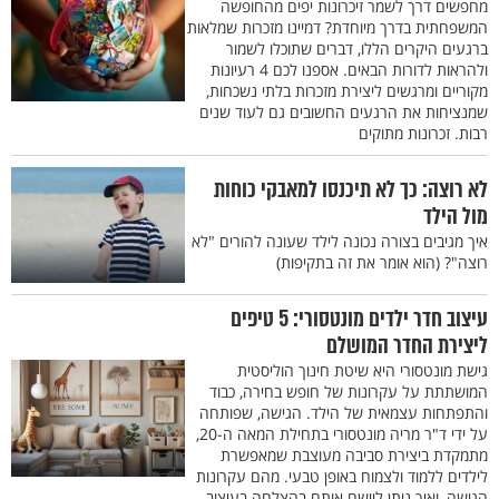
מחפשים דרך לשמר זיכרונות יפים מהחופשה
המשפחתית בדרך מיוחדת? דמיינו מזכרות שמלאות
ברגעים היקרים הללו, דברים שתוכלו לשמור
ולהראות לדורות הבאים. אספנו לכם 4 רעיונות
מקוריים ומרגשים ליצירת מזכרות בלתי נשכחות,
שמנציחות את הרגעים החשובים גם לעוד שנים
רבות. זכרונות מתוקים
לא רוצה: כך לא תיכנסו למאבקי כוחות
מול הילד
איך מגיבים בצורה נכונה לילד שעונה להורים "לא
רוצה"? (הוא אומר את זה בתקיפות)
עיצוב חדר ילדים מונטסורי: 5 טיפים
ליצירת החדר המושלם
גישת מונטסורי היא שיטת חינוך הוליסטית
המושתתת על עקרונות של חופש בחירה, כבוד
והתפתחות עצמאית של הילד. הגישה, שפותחה
על ידי ד"ר מריה מונטסורי בתחילת המאה ה-20,
מתמקדת ביצירת סביבה מעוצבת שמאפשרת
לילדים ללמוד ולצמוח באופן טבעי. מהם עקרונות
הגישה, ואיך ניתן ליישם אותם בהצלחה בעיצוב