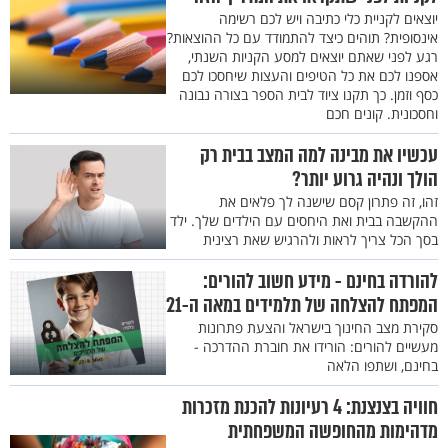
יוצאים לקניית כלי כתיבה ויש לכם רשימה
אינסופית? תוהים כיצד להתמודד עם כל ההוצאות?
רגע לפני שאתם יוצאים למסע הקניות השנתי,
אספנו לכם את כל הטיפים והעצות שיחסכו לכם
כסף וזמן. כך תקנו ציוד לבית הספר בצורה נבונה
וחסכונית. קונים חכם
עכשיו את מבינה למה המצב בבית רק
הולך ונהיה גרוע יותר?
זהו, זה פתרון קסם שישנה לך פלאים את
ההקשבה בבית ואת היחסים עם הילדים שלך. ילד
בסך הכל צריך לראות ולהרגיש שאת רצינית
להורדה בחינם - מידע חשוב להורים:
המפתח להצלחה של תלמידים במאה ה-21
סקירת מצב החינוך בישראל והצעת פתרונות
מעשיים להורים: הורידו את חוברת ההדרכה -
בחינם, ושתפו הלאה
חוויה בצנצנת: 4 רעיונות להכנת מזכרות
מדהימות מהחופשה המשפחתית