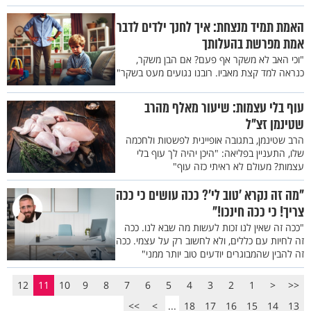
האמת תמיד מנצחת: איך לחנך ילדים לדבר
אמת מפרשת בהעלותך
"וכי האב לא משקר אף פעם? אם הבן משקר,
כנראה למד קצת מאביו. רובנו נגועים מעט בשקר"
עוף בלי עצמות: שיעור מאלף מהרב
שטינמן זצ"ל
הרב שטינמן, בתגובה אופיינית לפשטות ולחכמה
שלו, התעניין בפליאה: "היכן יהיה לך עוף בלי
עצמות? מעולם לא ראיתי כזה עוף"
"מה זה נקרא 'טוב לי'? ככה עושים כי ככה
צריך! כי ככה חינכו!"
"ככה זה שאין לנו זכות לעשות מה שבא לנו. ככה
זה לחיות עם כללים, ולא לחשוב רק על עצמי. ככה
זה להבין שהמבוגרים יודעים טוב יותר ממני"
12
11
10
9
8
7
6
5
4
3
2
1
<
<<
>>
>
...
18
17
16
15
14
13