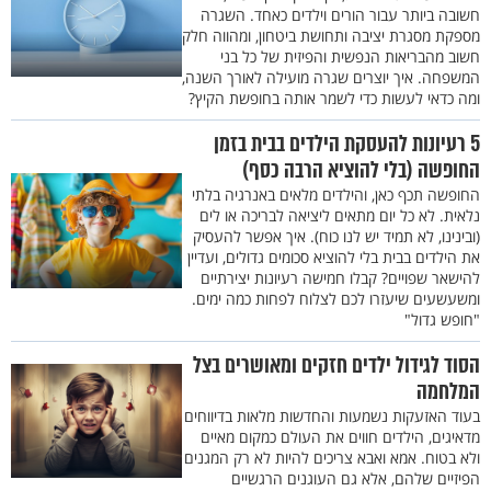
חשובה ביותר עבור הורים וילדים כאחד. השגרה
מספקת מסגרת יציבה ותחושת ביטחון, ומהווה חלק
חשוב מהבריאות הנפשית והפיזית של כל בני
המשפחה. איך יוצרים שגרה מועילה לאורך השנה,
ומה כדאי לעשות כדי לשמר אותה בחופשת הקיץ?
5 רעיונות להעסקת הילדים בבית בזמן
החופשה (בלי להוציא הרבה כסף)
החופשה תכף כאן, והילדים מלאים באנרגיה בלתי
נלאית. לא כל יום מתאים ליציאה לבריכה או לים
(ובינינו, לא תמיד יש לנו כוח). איך אפשר להעסיק
את הילדים בבית בלי להוציא סכומים גדולים, ועדיין
להישאר שפויים? קבלו חמישה רעיונות יצירתיים
ומשעשעים שיעזרו לכם לצלוח לפחות כמה ימים.
"חופש גדול"
הסוד לגידול ילדים חזקים ומאושרים בצל
המלחמה
בעוד האזעקות נשמעות והחדשות מלאות בדיווחים
מדאיגים, הילדים חווים את העולם כמקום מאיים
ולא בטוח. אמא ואבא צריכים להיות לא רק המגנים
הפיזיים שלהם, אלא גם העוגנים הרגשיים