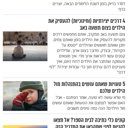
לסדר בדיוק בזמן לשנת הלימודים הבאה. יוצרים
בכיף
4 דרכים יצירתיות (וחינוכיות) להעסיק את
הילדים בצום תשעה באב
צום תשעה באב מתקרב, ואתם מחפשים דרכים
מקוריות להעסיק את הילדים בזמן שאתם צמים.
יתכן שאתם חוששים שהילדים "יטפסו על
הקירות", ובצדק. מדובר בצום ארוך, שלילדים
קטנים עשוי להראות ארוך מדי. איך מוצאים
תעסוקה שתחבר את הילדים לרוח היום, ואיך
מעניקים להם ערכים תוך כדי עבודות יצירה? "לפי
דרכו"
5 טעויות שאתם עושים בהתנהלות מול
הילדים שלכם
מי שלא עושה לא טועה, אומר הפתגם – אבל
האם אפשר לצמצם את הטעויות שאתם עושים
מול הילדים? הנה כמה טיפים חשובים
קונים כלי כתיבה לבית הספר? אל תצאו
לקניות לפני שתקראו את המדריך הזה