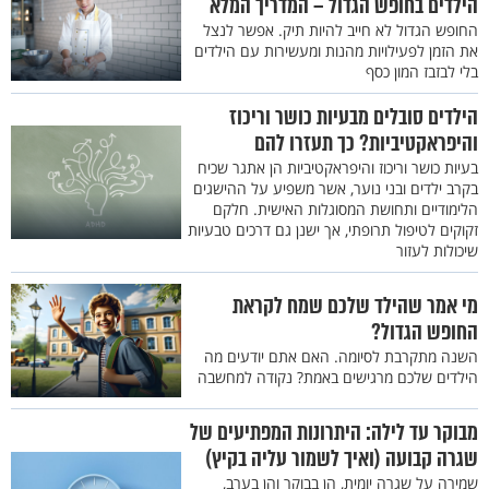
הילדים בחופש הגדול – המדריך המלא
החופש הגדול לא חייב להיות תיק. אפשר לנצל
את הזמן לפעילויות מהנות ומעשירות עם הילדים
בלי לבזבז המון כסף
הילדים סובלים מבעיות כושר וריכוז
והיפראקטיביות? כך תעזרו להם
בעיות כושר וריכוז והיפראקטיביות הן אתגר שכיח
בקרב ילדים ובני נוער, אשר משפיע על ההישגים
הלימודיים ותחושת המסוגלות האישית. חלקם
זקוקים לטיפול תרופתי, אך ישנן גם דרכים טבעיות
שיכולות לעזור
מי אמר שהילד שלכם שמח לקראת
החופש הגדול?
השנה מתקרבת לסיומה. האם אתם יודעים מה
הילדים שלכם מרגישים באמת? נקודה למחשבה
מבוקר עד לילה: היתרונות המפתיעים של
שגרה קבועה (ואיך לשמור עליה בקיץ)
שמירה על שגרה יומית, הן בבוקר והן בערב,