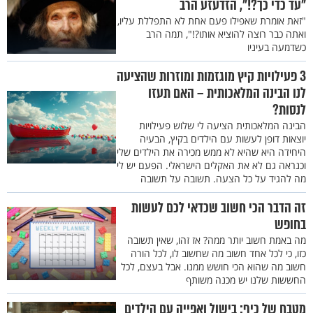
"עד כדי כך?!", הזדעזע הרב
"זאת אומרת שאפילו פעם אחת לא התפללת עליו,
ואתה כבר רוצה להוציא אותו?!", תמה הרב
כשדמעה בעיניו
3 פעילויות קיץ מוגזמות ומוזרות שהציעה
לנו הבינה המלאכותית – האם תעזו
לנסות?
הבינה המלאכותית הציעה לי שלוש פעילויות
יוצאות דופן לעשות עם הילדים בקיץ, הבעיה
היחידה היא שהיא לא ממש מכירה את הילדים שלי
וכנראה גם לא את האקלים הישראלי. הפעם יש לי
מה להגיד על כל הצעה. תשובה על תשובה
זה הדבר הכי חשוב שכדאי לכם לעשות
בחופש
מה באמת חשוב יותר ממה? אז זהו, שאין תשובה
כזו, כי לכל אחד חשוב מה שחשוב לו, לכל הורה
חשוב מה שהוא הכי חושש ממנו. אבל בעצם, לכל
החששות שלנו יש מכנה משותף
מטבח של כיף: בישול ואפייה עם הילדים