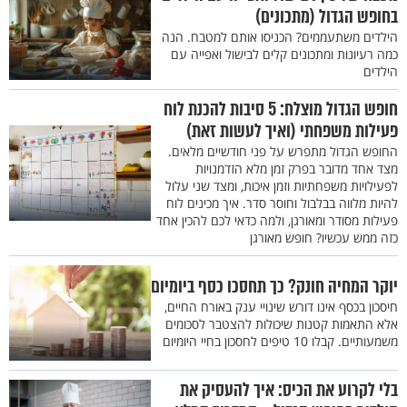
בחופש הגדול (מתכונים)
הילדים משתעממים? הכניסו אותם למטבח. הנה
כמה רעיונות ומתכונים קלים לבישול ואפייה עם
הילדים
חופש הגדול מוצלח: 5 סיבות להכנת לוח
פעילות משפחתי (ואיך לעשות זאת)
החופש הגדול מתפרש על פני חודשיים מלאים.
מצד אחד מדובר בפרק זמן מלא הזדמנויות
לפעילויות משפחתיות וזמן איכות, ומצד שני עלול
להיות מלווה בבלבול וחוסר סדר. איך מכינים לוח
פעילות מסודר ומאורגן, ולמה כדאי לכם להכין אחד
כזה ממש עכשיו? חופש מאורגן
יוקר המחיה חונק? כך תחסכו כסף ביומיום
חיסכון בכסף אינו דורש שינויי ענק באורח החיים,
אלא התאמות קטנות שיכולות להצטבר לסכומים
משמעותיים. קבלו 10 טיפים לחסכון בחיי היומיום
בלי לקרוע את הכיס: איך להעסיק את