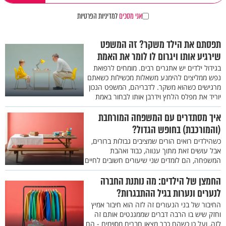
אני מסכים
למדיניות הפרטיות
תפסתם את הילד משקר? זה המשפט
שירגיע אותו ויגרום לו לומר את האמת
בגידול ילדים יש אתגרים רבים. מומחים לרפואת
נפש ממליצים להימנע משאלות מכשילות כשאתם
מרגישים כשהוא משקר. לדבריהם, המשפט הנכון
יוריד את מפלס הלחץ וידרבן אותו לבחור באמת
איך מסתדרים עם המשפחה המורחבת
(והמורכבת) בחופש הגדול?
כשהילדים רואים הורים שמציבים גבולות ברורים,
אבל עושים זאת מתוך ענווה, כבוד ואהבת
המשפחה, הם לומדים שני שיעורים חשובים לחיים
החמצן של הילדים: מה נותנת החברה
לנערים ונערות בגיל ההתבגרות?
החיבור של בני הנעורים זה לזה הוא חיבור אמיץ
וחזק שיש בו הרבה דברים שממגנטים אותם זה
לזה, ועל כן כשהם כבר מצאו חברים מסוימים - הם