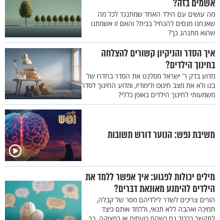
אשמים בזה?
מה עושים עם הילד האחד שמתנגד לכל מה
שאנחנו מנסים להנחיל בבית? והאם זו אשמתנו
שהוא מתנהג כך?
איך הסדר והניקיון קשורים להצלחה
בחינוך הילדים?
מדוע בדק ר' ישראל מסלנט את הסדר בחדרו של
בנו ולא את מצב חינוכו ולימודיו, ומדוע החינוך לסדר
משמעותי לחינוך הילדים באופן כללי?
משיבת נפש: הנוער דורש תשובות
מילים יכולות לפגוע: איך אפשר ללמד את
הילדים להימנע מאונאת דברים?
הורים צריכים לשדר לילדיהם מסר של קבלה,
תמיכה ואהבה ללא תנאי, וללמד אותם כיצד
לתקשר בכבוד גם כשהם כועסים או במצוקה. כך