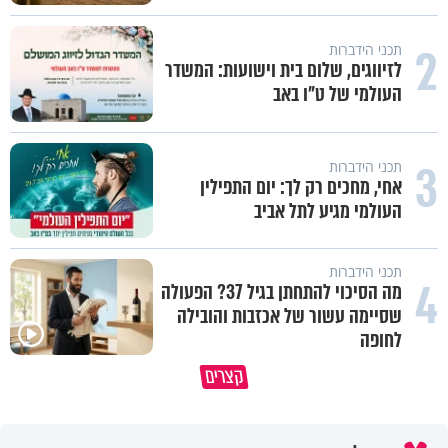
2
תכני הידברות
לזיווגים, שלום בית וישועות: המשדר
העולמי של ט"ו באב
3
תכני הידברות
אחי, מחכים רק לך: יום התפילין
העולמי מגיע לתל אביב
תכני הידברות
4
מה הסיכוי להתחתן בגיל 37? הפעולה
שסיימה עשור של אכזבות והובילה
לחופה
לפעמים המערכת מפספסת את הלב
מותר לנשוף על בוטנים כדי להעי
קצרים
של הילדים שלנו
את הקליפות בשבת? 🥜