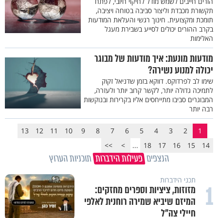
הורים חייבים לשמש מודל לחיקוי חיובי, לפתח
תקשורת מכבדת וליצור סביבה בטוחה ויציבה,
תומכת ומקצועית. חינוך רגשי והעלאת המודעות
בקרב ההורים יכולים לסייע בשבירת מעגל
האלימות
מודעות מונעת: איך מודעות של מבוגר
יכולה למנוע נשירה?
שימו לב לפרדוקס. דווקא בזמן שדניאל זקוק
לתמיכה גדולה יותר, לקשר קרוב יותר ולעזרה,
המבוגרים סביבו מתייחסים אליו בקרירות ובנוקשות
רבה יותר
13
12
11
10
9
8
7
6
5
4
3
2
1
>>
>
...
18
17
16
15
14
הנצפים
פעילות הידברות
תוכניות הערוץ
תכני הידברות
1
מזוזות, ציציות וספרים מחזקים:
המיזם שיביא שמירה רוחנית לאלפי
חיילי צה"ל