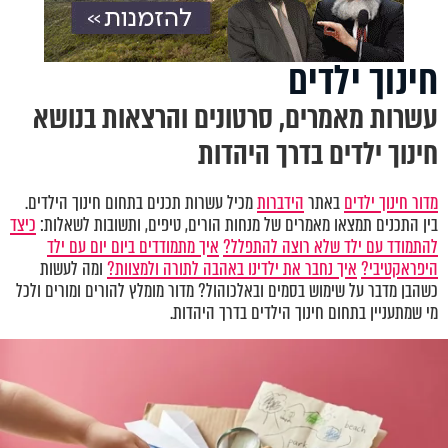
חינוך ילדים
עשרות מאמרים, סרטונים והרצאות בנושא
חינוך ילדים בדרך היהדות
מדור חינוך ילדים
באתר
הידברות
מכיל עשרות תכנים בתחום חינוך הילדים.
בין התכנים תמצאו מאמרים של מנחות הורים, טיפים, ותשובות לשאלות:
כיצד
להתמודד עם ילד שלא רוצה להתפלל?
איך מתמודדים ביום יום עם ילד
היפראקטיבי?
איך נחבר את ילדינו באהבה לתורה ולמצוות?
ומה לעשות
כשהבן מדבר על שימוש בסמים ובאלכוהול? מדור מומלץ להורים ומורים ולכל
מי שמתעניין בתחום חינוך הילדים בדרך היהדות.