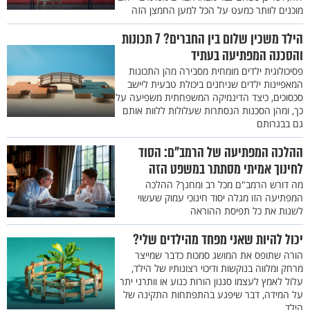
מוכנים לוותר כמעט על הכל למען החמצן הזה
הילד משכין שלום בין החברים? 7 תכונות
והסכנה המפתיעה בעתיד
פסיכולוגית ילדים מומחית מסבירה מהן התכונות
המאפיינות ילדים שניחנים ביכולת טבעית ליישב
סכסוכים, כיצד הדינמיקה המשפחתית משפיעה על
כך, ומהן הסכנות הנסתרות שעלולות ללוות אותם
גם בבגרותם
ההלכה המפתיעה של הרמב"ם: הסוד
לחינוך אמיתי מסתתר במשפט הזה
מה דורש הרמב"ם מכל רב ומחנך? ההלכה
המפתיעה הזו מגלה יסוד חינוכי עמוק שעשוי
לשנות את כל תפיסת ההוראה
יכול להיות שאני מפחד מהילדים שלי?
הורה שתופס את המושג סמכות כדבר שמייצר
מרחק ומלווה בנוקשות ודיכוי רצונותיו של הילד,
עלול לאמץ לעצמו סגנון הורות כנוע או וותרני יתר
על המידה, דבר שיפגע בהתפתחות התקינה של
הילד