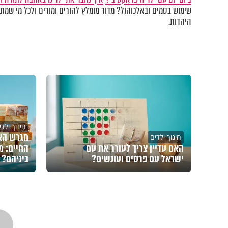
שימוש בסמים ובאלכוהול? מדור מומלץ להורים ומורים ולכל מי שמתע
היהדות.
חינוך ילדי
מגרש האי
חינוך ילדים
האם עדיין צריך לעורר את עם
החיים: מ
ישראל עם פרסים ועונשים?
ביניהם?