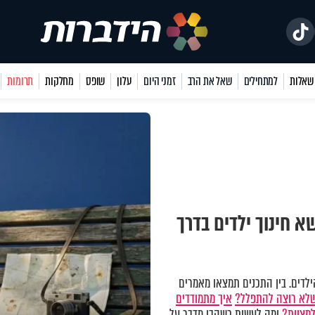
למתחילים
שאל את הרב
זמני היום
עלון
שופס
מחלקות
תרומות
 חינוך ילדים בדרך
לדים. בין התכנים תמצאו מאמרים
שלא רוצה להתפלל?
איך מתמודדים
למצוות?
ומה לעשות כשהבן מדבר על