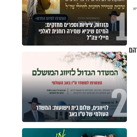
1
יא
מזוזות, ציציות וספרים מחזקים:
המיזם שיביא שמירה רוחנית לאלפי
חיילי צה"ל
הם
2
לזיווגים, שלום בית וישועות: המשדר
העולמי של ט"ו באב