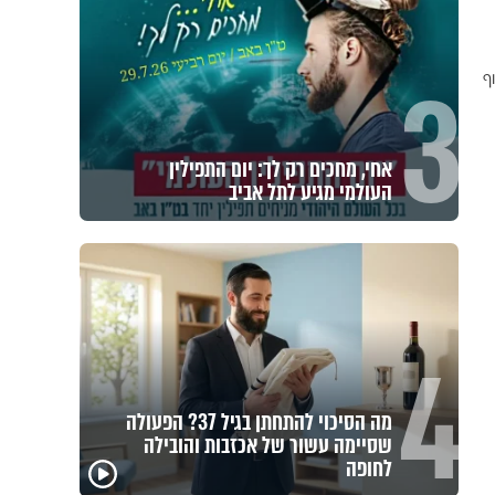
3
ף
אחי, מחכים רק לך: יום התפילין
העולמי מגיע לתל אביב
4
מה הסיכוי להתחתן בגיל 37? הפעולה
שסיימה עשור של אכזבות והובילה
לחופה
הרגעים הקשים ביותר
"הגמג