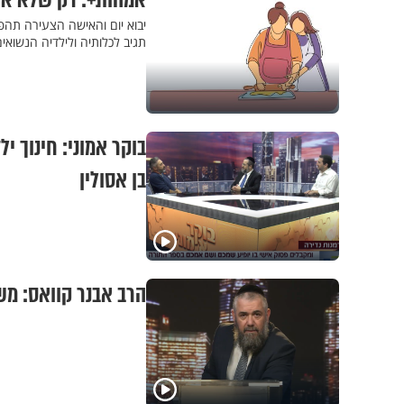
אמהות+: רק שלא אה
יבוא יום והאישה הצעירה תהפו
תגיב לכלותיה ולילדיה הנשואי
בוקר אמוני: חינוך 
בן אסולין
הרב אבנר קוואס: משמר הגבולות, פרק