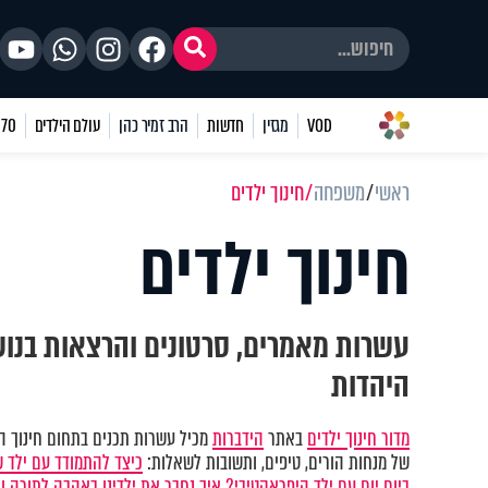
VOD
מגזין
חדשות
הרב זמיר כהן
עולם הילדים
70 שאלות
ראשי
משפחה
חינוך ילדים
חינוך ילדים
עשרות מאמרים, סרטונים והרצאות בנושא
היהדות
מדור חינוך ילדים
באתר
הידברות
מכיל עשרות תכנים בתחום חינוך הי
של מנחות הורים, טיפים, ותשובות לשאלות:
כיצד להתמודד עם ילד 
ביום יום עם ילד היפראקטיבי?
איך נחבר את ילדינו באהבה לתורה ו