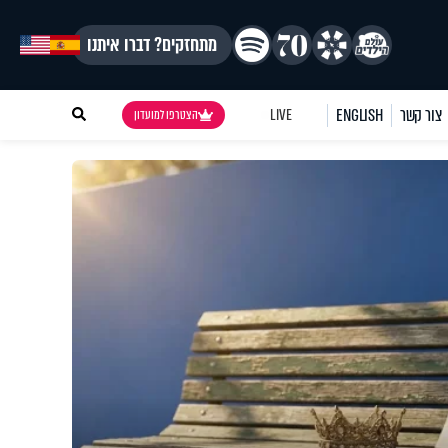
מתחזקים? דברו איתנו
צור קשר
ENGLISH
LIVE
הצטרפו למועדון