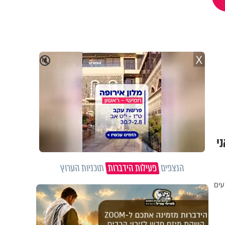
X
🔇
י
הנצפים
פעילות הידברות
תוכניות הערוץ
עים