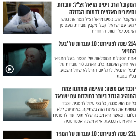
המקובל הרב ניסים מויאל זצ"ל: עובדות
וסיפורים מאלפים לדמותו הגדולה
המקובל הרב ניסים מויאל זצ"ל מסר את נפשו
למען עם ישראל. קבלו מקבץ עובדות, מעט מן
המעט, על דמותו הייחודית
214 שנה לפטירתו: 10 עובדות על ’בעל
התניא’
אחת הסגולות המופלאות של הספר 'בעל התניא'
היא חיזוק האמונה בלב האדם. 10 עובדות על
'בעל התניא', לרגל יום ההילולא שחל השבוע,
בכ"ד בטבת
יוכבד אם משה: האישה שממנה צמח
המנהיג הגדול ביותר בתולדות עם ישראל
כל יום הוא סכנה, כל בכי עלול להסגיר. יוכבד
נושאת את המתח הזה בשתיקה, באחריות, ללא
תלונה, וכאשר היא מבינה שלא תוכל עוד להסתירו
– היא אינה נכנעת, אלא משנה אסטרטגיה
221 שנה לפטירתו: 10 עובדות על המגיד