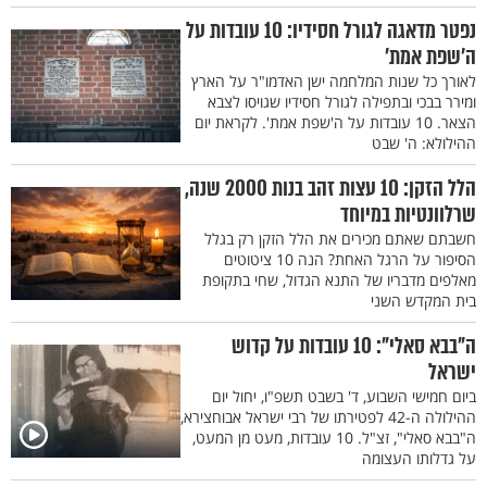
נפטר מדאגה לגורל חסידיו: 10 עובדות על
ה’שפת אמת’
לאורך כל שנות המלחמה ישן האדמו"ר על הארץ
ומירר בבכי ובתפילה לגורל חסידיו שגויסו לצבא
הצאר. 10 עובדות על ה'שפת אמת'. לקראת יום
ההילולא: ה' שבט
הלל הזקן: 10 עצות זהב בנות 2000 שנה,
שרלוונטיות במיוחד
חשבתם שאתם מכירים את הלל הזקן רק בגלל
הסיפור על הרגל האחת? הנה 10 ציטוטים
מאלפים מדבריו של התנא הגדול, שחי בתקופת
בית המקדש השני
ה"בבא סאלי": 10 עובדות על קדוש
ישראל
ביום חמישי השבוע, ד' בשבט תשפ"ו, יחול יום
ההילולה ה-42 לפטירתו של רבי ישראל אבוחצירא,
ה"בבא סאלי", זצ"ל. 10 עובדות, מעט מן המעט,
על גדלותו העצומה