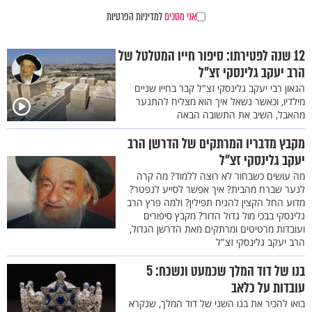
אני מסכים
למדיניות הפרטיות
12 שנה לפטירתו: סיפור חייו המטלטל של
הרב יעקב גלינסקי זצ"ל
הגאון רבי יעקב גלינסקי זצ"ל קבר בחייו שניים
מילדיו, וכאשר נשאל איך הוא מצליח להתנער
מהאבל, השיב את התשובה הבאה
מקבץ מדבריו המרתקים של הדרשן הרב
יעקב גלינסקי זצ"ל
מה עושים כשבחור לא רוצה ללמוד? מה קרה
לנער שברח מהבית? איך אפשר לסייע לנפטר?
מדוע החל הקצין להניח תפילין? ולמה פרץ הרב
גלינסקי בבכי מול גדול הדור? מקבץ סיפורים
ועובדות מרטיטים ומרתקים מאת הדרשן הגדול,
הרב יעקב גלינסקי זצ"ל
בנו של דוד המלך שכמעט ונשכח: 5
עובדות על כלאב
בואו להכיר את בנו השני של דוד המלך, שנקרא