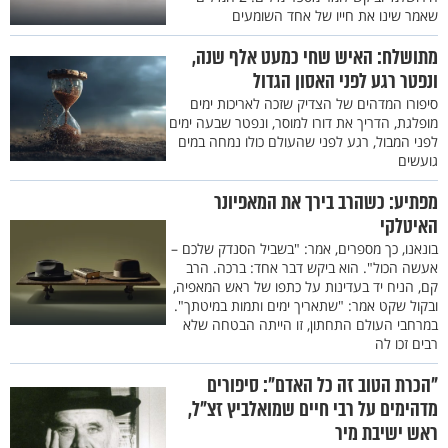
שאמר שינו את חייו של אחד השומעים
מתושלח: האיש שחי כמעט אלף שנה,
ונפטר רגע לפני האסון הגדול
סיפורו המדהים של הצדיק שזכה לאריכות ימים
מופלגת, הדריך את דורו למוסר, ונפטר שבעה ימים
לפני המבול, רגע לפני שהעולם כולו נמחה במים
גועשים
מפתיע: כשהרב בירך את המאפיונר
האיטלקי
בונאנו, כך מספרים, אמר: "בשביל הסנדק שלכם –
אעשה הכול". הוא ביקש דבר אחד: ברכה. הרב
קם, הניח יד בעדינות על כתפו של ראש המאפיה,
ובקול שקט אמר: "שתאריך ימים ותמות במיטתך".
במרחבי העולם התחתון, זו הייתה הבטחה שלא
רבים זכו לה
"הכרת הטוב זה כל האדם": סיפורים
מדהימים על רבי חיים שמואלביץ זצ"ל,
ראש ישיבת מיר