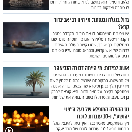
כלאב ודניאל. הוא נחשב לגדול בתורה, וחז"ל ייחסו
לו טהרה וצדקות נדירות
גדול בנגלה ובנסתר: מי היה רבי אביגדור
קרא?
יש מסורות המייחסות לו את חיבורי הקבלה "ספר
הקנה" ו"ספר הפליאה", אם כי ייחוס זה נותר שנוי
במחלוקת. כך או כך, שמו נקשר בעולם האשכנזי
לדמות של איש קדוש, ובפראג סופרו עליו סיפורים
רבים על מופתים וישועות
אשת לפידות: מי הייתה דבורה הנביאה?
כוחה של דבורה ניכר במיוחד במעבר מן המשפט
אל המעשה. בתקופתה ישראל נתונים ללחץ קשה
מידי יבין מלך כנען וסיסרא שר צבאו. דבורה איננה
מסתפקת בקינה על מצב הדור. היא קוראת לברק
בן אבינועם, ומוסרת לו בשם הנבואה את שליחותו
נס ההצלה המופלא של בעל ה’’פני
יהושע’’, ו-10 עובדות לזכרו
איך משתקמים מאסון כבד, ואיך ניתן להינצל מגל
הריסות נוראי? 10 עובדות לזכרו של הרב יעקב