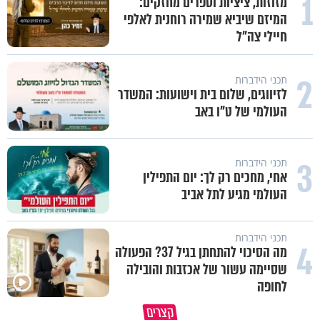
1
מזוזות, ציציות וספרים מחזקים:
המיזם שיביא שמירה רוחנית לאלפי
חיילי צה"ל
2
תכני הידברות
לזיווגים, שלום בית וישועות: המשדר
העולמי של ט"ו באב
3
תכני הידברות
אחי, מחכים רק לך: יום התפילין
העולמי מגיע לתל אביב
תכני הידברות
4
מה הסיכוי להתחתן בגיל 37? הפעולה
שסיימה עשור של אכזבות והובילה
לחופה
כל אחד מאיתנו הוא עולם ומלואו
למה אנחנו לא רואים את הברכה?
קצרים
שנברא בצלם אלוקים
פרשת ראה