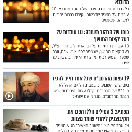
מדובנא
בי"ז בטבת חל יום פטירתו של המגיד מדובנא. 10
עובדות על המגיד שדרשותיו קירבו רבבות יהודים
לאביהם שבשמים
כוחו של הרהור תשובה: 10 עובדות על
בעל ’קצות החושן’
10 עובדות מרתקות על רבי אריה לייב הלר זצ"ל,
בעל 'קצות החושן', שנפטר לפני 213 שנה, וזכה
שספרו ישפיע רבות על צורת הלימוד בישיבות עד
ימינו
19 עצות מהרמב"ם שכל אחד חייב להכיר
ביום שישי השבוע, כ' בטבח, חל יום ההילולא
ה-821 של הרמב"ם. קבלו עצות, טיפים ומשפטי
חכמה מהרמב"ם, מגדולי עם ישראל
מפתיע: 2 המילים הללו הפכו את
הקיבוצניק ליהודי שומר מצוות
אל אחד מקיבוצי "השומר הצעיר" הגיע המגיד
הירושלמי וביקש לומר מספר מילים. 2 המילים