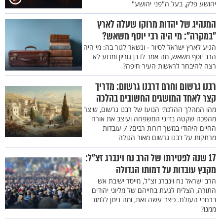
יהושע פלק, בעל ה"פני יהושע"
המנהיג של יהדות מרוקו שעלה לארץ
"במקרה": מי היה רבי יוסף משאש?
הגיע לארץ ישראל לסיור - ונשאר לגור בה: מי היה
הרב יוסף משאש, מה אמר לו בן גוריון ומדוע לא
רצה להיבחר לראשות העיר חיפה?
רבנו גרשום וחרם דרבנו גרשום: מדריך
קצר לאחד המושגים החשובים בהלכה
מהו המהלך ההלכתי הנועז של רבנו גרשום, שיצר
מהפכה שקטה בדיני המשפחה ועיצב את אורח
החיים היהודי במשך דורות רבים? 7 עובדות
מרתקות על רבנו גרשום מאור הגולה
17 שנה לפטירתו של הרב נח וינברג זצ"ל:
מקבץ עובדות על דמותו הגדולה
הרב ישראל נח וינברג זצ"ל, מייסד ישיבת אש
התורה, הצליח לגעת בחייהם של מליוני יהודים
ברחבי העולם. כיצד עשה זאת, ומה ניתן ללמוד
ממנו?