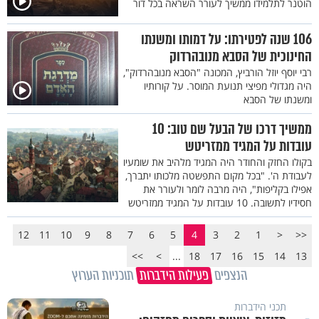
הוטנר לתלמידו ממשיך לעורר השראה בכל דור
106 שנה לפטירתו: על דמותו ומשנתו
החינוכית של הסבא מנובהרדוק
רבי יוסף יוזל הורביץ, המכונה "הסבא מנובהרדוק",
היה מגדולי מפיצי תנועת המוסר. על קורותיו
ומשנתו של הסבא
ממשיך דרכו של הבעל שם טוב: 10
עובדות על המגיד ממזריטש
בקולו החזק והחודר היה המגיד מלהיב את שומעיו
לעבודת ה'. "בכל מקום התפשטה מלכותו יתברך,
אפילו בקליפות", היה מרבה לומר ולעורר את
חסידיו לתשובה. 10 עובדות על המגיד ממזריטש
12
11
10
9
8
7
6
5
4
3
2
1
<
<<
>>
>
...
18
17
16
15
14
13
הנצפים
פעילות הידברות
תוכניות הערוץ
תכני הידברות