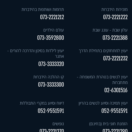
מזכירות הידברות
תרומות ושותפות בהידברות
073-2221212
073-2221222
עלון שבת - עונג שבת
עולם הילדים
073-3592800
073-2221388
יעוץ למתחזקים בתחילת הדרך
יעוץ לילדות בסיכון והדרכה להורים -
אתגר
073-2221232
073-3333320
יעוץ לנשים בטהרת המשפחה -
קו ההלכה הידברות
מתחברות
073-3333300
02-6301516
יעוץ תמיכה וסיוע לנשים בהריון
דיווח וסיוע במקרי התבוללות
052-9551591
052-9551591
הזמנת חוגי בית (בחינם)
נופשים
073-2221270
073-2221290