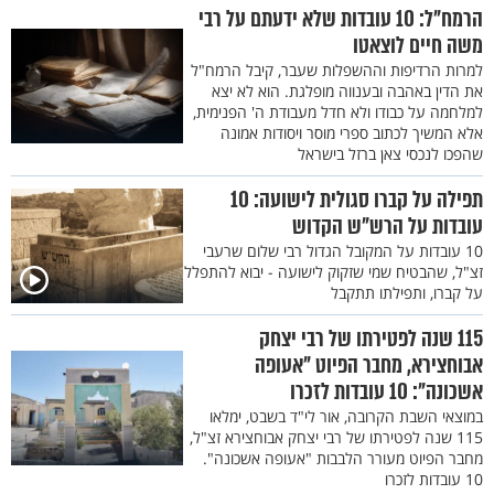
הרמח"ל: 10 עובדות שלא ידעתם על רבי
משה חיים לוצאטו
למרות הרדיפות וההשפלות שעבר, קיבל הרמח"ל
את הדין באהבה ובענווה מופלגת. הוא לא יצא
למלחמה על כבודו ולא חדל מעבודת ה' הפנימית,
אלא המשיך לכתוב ספרי מוסר ויסודות אמונה
שהפכו לנכסי צאן ברזל בישראל
תפילה על קברו סגולית לישועה: 10
עובדות על הרש"ש הקדוש
10 עובדות על המקובל הגדול רבי שלום שרעבי
זצ"ל, שהבטיח שמי שזקוק לישועה - יבוא להתפלל
על קברו, ותפילתו תתקבל
115 שנה לפטירתו של רבי יצחק
אבוחצירא, מחבר הפיוט "אעופה
אשכונה": 10 עובדות לזכרו
במוצאי השבת הקרובה, אור לי"ד בשבט, ימלאו
115 שנה לפטירתו של רבי יצחק אבוחצירא זצ"ל,
מחבר הפיוט מעורר הלבבות "אעופה אשכונה".
10 עובדות לזכרו