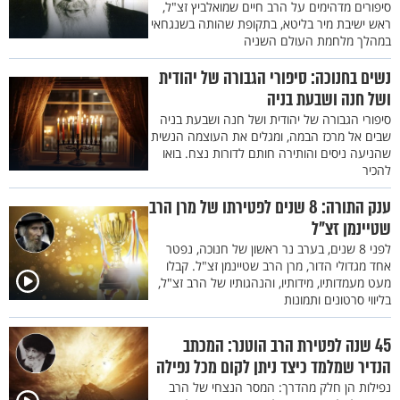
סיפורים מדהימים על הרב חיים שמואלביץ זצ"ל,
ראש ישיבת מיר בליטא, בתקופת שהותה בשנגחאי
במהלך מלחמת העולם השניה
נשים בחנוכה: סיפורי הגבורה של יהודית
ושל חנה ושבעת בניה
סיפורי הגבורה של יהודית ושל חנה ושבעת בניה
שבים אל מרכז הבמה, ומגלים את העוצמה הנשית
שהניעה ניסים והותירה חותם לדורות נצח. בואו
להכיר
ענק התורה: 8 שנים לפטירתו של מרן הרב
שטיינמן זצ"ל
לפני 8 שנים, בערב נר ראשון של חנוכה, נפטר
אחד מגדולי הדור, מרן הרב שטיינמן זצ"ל. קבלו
מעט מעמדותיו, מידותיו, והנהגותיו של הרב זצ"ל,
בליווי סרטונים ותמונות
45 שנה לפטירת הרב הוטנר: המכתב
הנדיר שמלמד כיצד ניתן לקום מכל נפילה
נפילות הן חלק מהדרך: המסר הנצחי של הרב