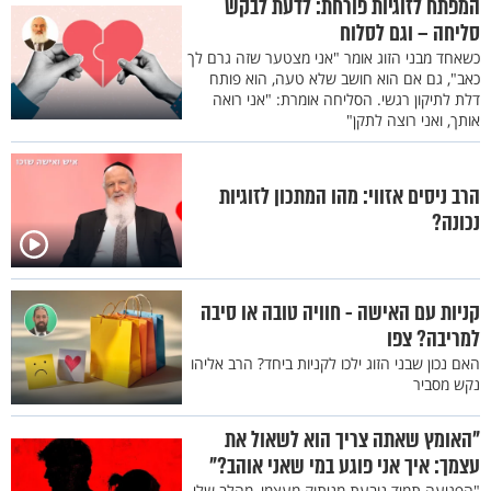
המפתח לזוגיות פורחת: לדעת לבקש
סליחה – וגם לסלוח
כשאחד מבני הזוג אומר "אני מצטער שזה גרם לך
כאב", גם אם הוא חושב שלא טעה, הוא פותח
דלת לתיקון רגשי. הסליחה אומרת: "אני רואה
אותך, ואני רוצה לתקן"
הרב ניסים אזווי: מהו המתכון לזוגיות
נכונה?
קניות עם האישה - חוויה טובה או סיבה
למריבה? צפו
האם נכון שבני הזוג ילכו לקניות ביחד? הרב אליהו
נקש מסביר
"האומץ שאתה צריך הוא לשאול את
עצמך: איך אני פוגע במי שאני אוהב?"
"הפגיעה תמיד נובעת מניתוק מעצמי, מהלב שלי,