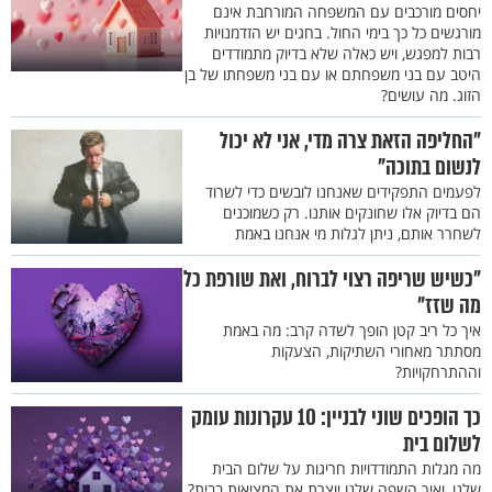
יחסים מורכבים עם המשפחה המורחבת אינם
מורגשים כל כך בימי החול. בחגים יש הזדמנויות
רבות למפגש, ויש כאלה שלא בדיוק מתמודדים
היטב עם בני משפחתם או עם בני משפחתו של בן
הזוג. מה עושים?
"החליפה הזאת צרה מדי, אני לא יכול
לנשום בתוכה"
לפעמים התפקידים שאנחנו לובשים כדי לשרוד
הם בדיוק אלו שחונקים אותנו. רק כשמוכנים
לשחרר אותם, ניתן לגלות מי אנחנו באמת
"כשיש שריפה רצוי לברוח, ואת שורפת כל
מה שזז"
איך כל ריב קטן הופך לשדה קרב: מה באמת
מסתתר מאחורי השתיקות, הצעקות
וההתרחקויות?
כך הופכים שוני לבניין: 10 עקרונות עומק
לשלום בית
מה מגלות התמודדויות חריגות על שלום הבית
שלנו, ואיך השפה שלנו יוצרת את המציאות בבית?