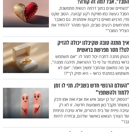
הסבל". אבל למה זה קורה?
"כשחיים שנים בתוך דרמה רגשית מתמשכת,
הסבל נעשה כמו מוזיקת רקע קבועה. הטוב שקט
מדי, מרגיש מאיים בריקנות אימתנית. גם כשכבר
מתרחשים רגעים טובים, הגוף ממהר 'להחזיר את
הצליל המוכר'"
איך מתנה טובה שקיבלנו יכולה להזיק
לנו?! מסר מפרשת בראשית
הנותן מתנה לחברו יכול לומר לו: "אם תשתמש
כראוי במתנתי על פי כל ההוראות, תיהנה ממנה",
אך מה פתאום שהחבר ימשיך ויאמר: "אם לא
תשתמש במתנתי כראוי – היא תזיק לך"?!
"העולם הרגשי חדש בשבילו. תני לו זמן
ללמוד ולהשתפר"
"הפסוק 'על כן יעזוב איש את אביו ואת אמו ודבק
באשתו' מקבל כאן משמעות חדשה. זו לא רק
עזיבה פיזית של בית ההורים, אלא עזיבה פנימית
של הצורך הנואש באישור שלהם, ובחירה להיות
גבר"