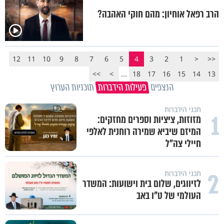
הרב רפאל אוחיון: מהם חוקי האהבה?
12
11
10
9
8
7
6
5
4
3
2
1
<
<<
>>
>
...
18
17
16
15
14
13
הנצפים
פעילות הידברות
תוכניות הערוץ
תכני הידברות
1
מזוזות, ציציות וספרים מחזקים:
המיזם שיביא שמירה רוחנית לאלפי
חיילי צה"ל
2
תכני הידברות
לזיווגים, שלום בית וישועות: המשדר
העולמי של ט"ו באב