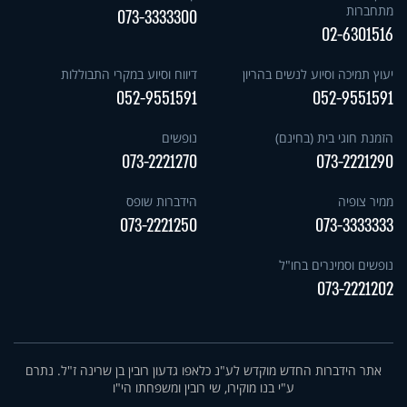
מתחברות
073-3333300
02-6301516
יעוץ תמיכה וסיוע לנשים בהריון
דיווח וסיוע במקרי התבוללות
052-9551591
052-9551591
הזמנת חוגי בית (בחינם)
נופשים
073-2221270
073-2221290
ממיר צופיה
הידברות שופס
073-2221250
073-3333333
נופשים וסמינרים בחו"ל
073-2221202
אתר הידברות החדש מוקדש לע"נ כלאפו גדעון רובין בן שרינה ז"ל. נתרם
ע"י בנו מוקירו, שי רובין ומשפחתו הי"ו