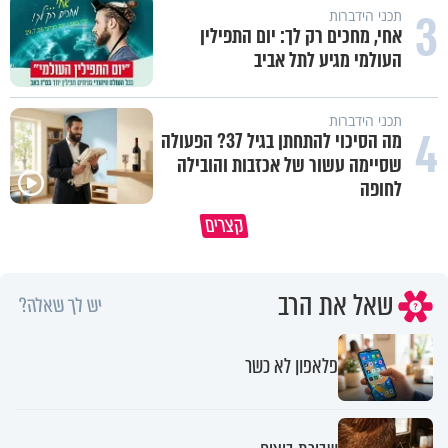
3
תכני הידברות
אחי, מחכים רק לך: יום התפילין
העולמי מגיע לתל אביב
תכני הידברות
4
מה הסיכוי להתחתן בגיל 37? הפעולה
שסיימה עשור של אכזבות והובילה
לחופה
קצרים
תשובה של עם שלם - צבי יחזקאלי
מה אפשר ללמוד מבעלי החיים?
שאל את הרב
יש לך שאלה?
פלאפון לא כשר