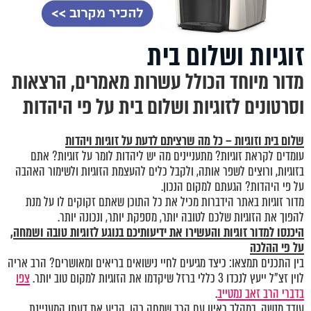
זוגיות ושלום בית
מדור מיוחד הכולל עשרות מאמרים, הרצאות
וסרטונים לזוגיות ושלום בית על פי היהדות
שלום בית וזוגיות – כל מה שרציתם לדעת על זוגיות ויהדות
עומדים לקראת זוגיות? מתעניינים מה יש ליהדות לומר על זוגיות? אתם
בזוגיות, ורוצים לשפר אותה, ולקבל כלים להעצמת הזוגיות ולשימור האהבה
על פי היהדות? הגעתם למקום הנכון.
מדור זוגיות באתר הידברות מכיל את כל התוכן שאתם זקוקים לו על מנת
להפוך את הזוגיות שלכם לטובה יותר, מספקת יותר, ונכונה יותר.
היכנסו
למדור זוגיות
והעשירו את ידיעותיכם בנוגע לזוגיות טובה ושמחה,
על פי ההלכה
בין התכנים תמצאו: כיצד מגיעים לחיי נישואים בריאים ומאושרים? הרב אריה
לוין זצ"ל ייעץ לנכדו 3 כללי ברזל שיקדמו את הזוגיות למקום טוב יותר.
צפו
בדברי הרב זאב נמטייב
.
עודד מנשה, במהלך ראיון עם הרב שמחה כהן, הביע את דעתו המעניינת,