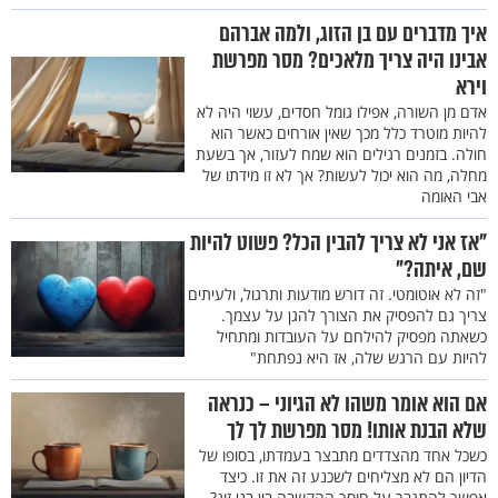
איך מדברים עם בן הזוג, ולמה אברהם
אבינו היה צריך מלאכים? מסר מפרשת
וירא
אדם מן השורה, אפילו גומל חסדים, עשוי היה לא
להיות מוטרד כלל מכך שאין אורחים כאשר הוא
חולה. בזמנים רגילים הוא שמח לעזור, אך בשעת
מחלה, מה הוא יכול לעשות? אך לא זו מידתו של
אבי האומה
"אז אני לא צריך להבין הכל? פשוט להיות
שם, איתה?"
"זה לא אוטומטי. זה דורש מודעות ותרגול, ולעיתים
צריך גם להפסיק את הצורך להגן על עצמך.
כשאתה מפסיק להילחם על העובדות ומתחיל
להיות עם הרגש שלה, אז היא נפתחת"
אם הוא אומר משהו לא הגיוני – כנראה
שלא הבנת אותו! מסר מפרשת לך לך
כשכל אחד מהצדדים מתבצר בעמדתו, בסופו של
הדיון הם לא מצליחים לשכנע זה את זו. כיצד
אפשר להתגבר על חוסר ההקשבה בין בני זוג?