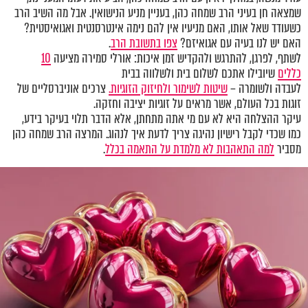
שמצאה חן בעיני הרב שמחה כהן, בעניין מניע הנישואין. אבל מה השיב הרב
כשעודד שאל אותו, האם מניעיו אין להם נימה אינטרסנטית ואגואיסטית?
האם יש לנו בעיה עם אגואיזם?
צפו בתשובת הרב
.
לשתף, לפרגן, להתרגש ולהקדיש זמן איכות: אורלי סמירה מציעה
10
כללים
שיובילו אתכם לשלום בית ולשלווה בבית
לעבדה ולשומרה –
שיטות לשימור ולחיזוק הזוגיות.
צרכים אוניברסליים של
זוגות בכל העולם, אשר מראים על זוגיות יציבה וחזקה.
עיקר ההצלחה היא לא עם מי אתה מתחתן, אלא הדבר תלוי בעיקר בידע,
כמו שכדי לקבל רישיון נהיגה צריך לדעת איך לנהוג. המרצה הרב שמחה כהן
מסביר
למה התאהבות לא מלמדת על התאמה בכלל
.