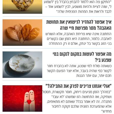
"התיקון פה הוא ללמוד להבחין בהבדל בין 'לשמוע
ל', שזה לציית ולהיות מושפע, לבין 'לשמוע את' –
לכבד ולראות את המהות הפנימית שלה"
איך אפשר להחזיר לנישואין את תחושת
האהבה? מסר מפרשת חיי שרה
החתונה אינה שיא פריחת האהבה, אלא השורש
לאהבה. כלומר, החתונה היא הזמן שבו נקשרים
בני הזוג בקשר בל ינתק, אולם זו רק ההתחלה
מה אפשר לעשות במקום לנקום במי
שפגע בי?
כשאתה סולח למי שפגע, אתה לא בהכרח חוזר
לקשר כפי שהיה בעבר, אלא יוצר הפעם הקשר
חכם יותר, עם יותר הגנות
"אולי אנחנו צריכים לפרק את החבילה?"
"במהלך הזמן מגיעים ריחוק, חוסר תקשורת, תסכול
ושחיקה, ואז התחושה הזו שמשהו 'לא עובד'
מתגלה. זה לא אומר בכלל שאתם לא מתאימים,
אלא שהמערכת הזוגית שלכם זקוקה לחיבור
מחדש"