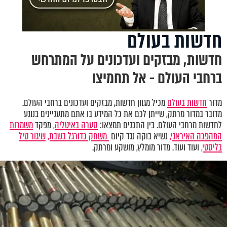
חדשות בעולם
חדשות, מבזקים ועדכונים על המתרחש
ברחבי העולם - אל תחמיצו
מדור
חדשות בעולם
מכיל מגוון חדשות, מבזקים ועדכונים ברחבי העולם.
מדובר במדור מרתק, שייתן לכם את כל המידע בו אתם מתעניינים בנוגע
לחדשות מרחבי העולם. בין התכנים תמצאו:
סערה באיטליה,
מפקד
משמרות
המהפכה האיראני,
נשיא בוקה נגד קיום
משחק כדורגל בשבת,
שיגור טיל
בליסטי,
ועוד ועוד. מדור מומלץ, מושקע ומרתק.