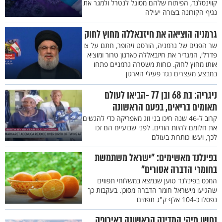
קווינסלנד, הפיתוח שלהם מסוגל לנטרל ולמגר את
נגיף הקורונה בצורה יעילה
גרמניה הוציאה את חיזבאללה מחוץ לחוק
שר הפנים של גרמניה, הורסט זיהופר, חתם על צו
פדרלי, המגדיר את חיזבאללה כארגון טרור ומוציא
אותו מחוץ לחוק. כוחות משטרה גרמניים פתחו
במבצע מעצרים נגד פעילי הארגון
ניגריה: בת 68 ובן 77 -הביאו לעולם
תאומים בריאים, בפעם הראשונה
קרוב ל-46 שנה חיכו בני זוג מאפריקה כדי להגשים
את חלומם להיות הורים. לפני שבועיים הם זכו
לכך, ועשו כותרות בעולם
בפינלנד מאשימים: "ישראל משתמשת
בחומרי הדברה אסורים"
המכס בפינלנד טוען שנמצא במשלוחי תפוזים
שהגיעו מישראל חומר הדברה מסוכן. בעקבות כך
נפסלו כ-104 אלף ק"ג תפוזים
נחשו מיהי המדינה הראשונה באירופה