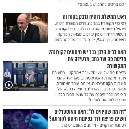
"הם צריכים להתבייש בעצמם"
ראש ממשלת רוסיה נדבק בקורונה
לפי כלי תקשורת במדינה, ראש ממשלת רוסיה,
מיכאיל מישוסטין, אובחן כחולה בנגיף הקורונה.
הנשיא ולדימיר פוטין עודכן בתוצאות הבדיקה,
ומישוסטין, בן ה-54, ייכנס לבידוד עד להחלמתו
האם בבית הלבן כבר יש חיסונים לקורונה?
פליטת פה של כתב, מרעידה את
התקשורת
פליטת פה של איש תקשורת אמריקני - מסעירה
את התקשורת האמריקנית, ובעיקר את אוהבי
תאוריות הקונספירציה. אז מה עומד מאחוריה,
והאם נכון הדבר שארה"ב מחזיקה במלאי של
חיסונים וכבר חיסנה את כל אנשי הבית הלבן -
מבלי לגלות זאת לעולם?
"זה מה שקיווינו לו": האם האוסטרלים
השיגו פריצת דרך בפיתוח חיסון לקורונה?
לטענת החוקרים - מדענים מאוניברסיטת