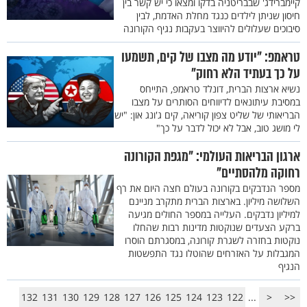
קיימברידג' שבבריטניה בדקו ומצאו כי יש קשר בין
חיסון שניתן לילדים כנגד מחלת האדמת, לבין
סיבוכים שעלולים להיווצר בעקבות נגיף הקורונה
טראמפ: "יודע מה מצבו של קים, תשמעו
על כך בעתיד הלא רחוק"
נשיא ארצות הברית, דונלד טראמפ, התייחס
במסיבת עיתונאים לדיווחים הסותרים על מצבו
הבריאותי של שליט צפון קוריאה, קים ג'ונג און: "יש
לי מושג טוב, אבל לא יכול לדבר על כך"
ארגון הבריאות העולמי: "מגפת הקורונה
רחוקה מלהסתיים"
מספר הנדבקים בקורונה בעולם חצה היום את רף
השלושה מיליון. בארצות הברית מתקרב מניינם
למיליון נדבקים. העלייה במספר החולים מגיעה
ברקע הצעדים שנוקטות מדינות רבות שהחלו
נוקטות בחזרה לשגרת קורונה, במסגרתם הוסרו
המגבלות על האזרחים שהוטלו נגד התפשטות
הנגיף
132
131
130
129
128
127
126
125
124
123
122
...
<
<<