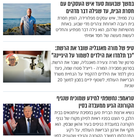
במשך שבועות סעד איש העסקים עם
חסרת הבית, עד שגילה דבר מדהים
גרג סמית', איש עסקים מפלורידה, הזמין חסרת
בית רעבה לארוחת צהרים מדי שבוע. באחת
מהשיחות שלהם, הוא גילה דבר מפתיע והחליט
לעשות מעשה של חסד אמיתי
טיפ של מורה מאנגליה שובר את הרשת:
"כך תלמדו את הילדים לשמור על היגיינה"
סרטון של מורה צעירה מאנגליה, שובר את הרשת.
בסרטון מסבירה המורה - רייצ'ל סטרו שמה, כיצד
ניתן ללמד את הילדים להקפיד על הנחיית משרד
הבריאות העולמי, לשטוף ידיים בסבון למשך 20
שניות
טראמפ: נחשפתי למידע שמוכיח שנגיף
הקורונה הגיע ממעבדה בסין
נשיא ארצות הברית טען במסיבת עיתונאים בבית
הלבן, כי הוצגו בפניו ראיות לפיהן מקורו של נגיף
הקורונה במעבדת נגיפים בעיר ווהאן שבסין. הוא
תקף את ארגון הבריאות העולמי, על רקע
התנהלותו במשבר הקורונה והגיבוי שהעניק לסין: