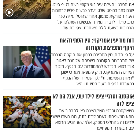
את הסרטון העלה עיתונאי מקומי בשם רג'יפ סוילו,
שגם כתב בפוסט שלו: "עדר כבשים פלש לרחובות
העיר הטורקית סמסון, אחרי שהוטל עליה סגר,
כתב סוילו. לדבריו, מאות הכבשים השתלטו על
הרחובות בשעת לילה מאוחרת. צפו בתיעוד
דוח מודיעין אמריקני: סין הסתירה את
היקף התפרצות הקורונה
על פי הדוח, סין הסתירה במכוון את היקפה הנרחב
של התפרצות הקורונה בשטחה על מנת לאגור
ציוד רפואי הנדרש להתמודדות עם הנגיף. מזכיר
המדינה האמריקני, מייק פומפאו, אמר כי ישנן
"ראיות משמעותיות" לכך שמקורו של הנגיף
במעבדת נגיפים בעיר הסינית ווהאן
אוקסנה וסרגיי ציפו לילד שני, אבל הם לא
ציפו לזה
כשאוקסנה וסרגיי מאוקראינה רצו להרחיב את
התא המשפחתי לאחר לידת בתם, הם חשבו ששני
ילדים זה בהחלט מספיק. אלא שאז הגיע הרופא
עם הבשורה המפתיעה