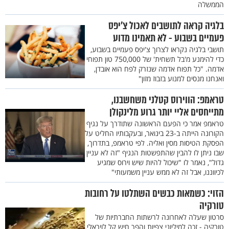
הממשלה
בלגיה קראה לתושבים לאכול צ’יפס
פעמיים בשבוע - לא תאמינו מדוע
תושבי בלגיה נקראו לצרוך צ'יפס פעמיים בשבוע,
כדי להימנע מ'בל תשחית' של 750,000 טון תפוחי
אדמה. "כל תפוח אדמה שנזרק לפח הוא אובדן,
ואנחנו מנסים למנוע בזבוז מזון"
טראמפ: הווירוס קטלני משחשבנו,
מתייחסים אליי יותר גרוע מלינקולן
טראמפ אמר כי הפעם הראשונה שתודרך על נגיף
הקורונה הייתה ב-23 בינואר, ובעקבותיו החליט על
הפסקת הטיסות מסין ואליה. לפי טראמפ, בתדרוך,
שבו ניתן לו להבין שהתפשטות הנגיף "זה לא עניין
גדול", נאמר לו "שיכול להיות שיש וירוס שמגיע
לכיווננו, אבל זה לא ממש עניין משמעותי"
הזוי: כשמאות כבשים השתלטו על רחובות
טורקיה
סרטון שעלה לאחרונה לרשתות החברתיות של
טורקיה - זכה למיליוני צפיות והפך חיש קל לויראלי.