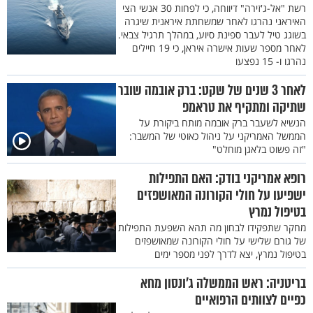
רשת "אל-ג'זירה" דיווחה, כי לפחות 30 אנשי הצי
האיראני נהרגו לאחר שמשחתת איראנית שיגרה
בשוגג טיל לעבר ספינת סיוע, במהלך תרגיל צבאי.
לאחר מספר שעות אישרה איראן, כי 19 חיילים
נהרגו ו- 15 נפצעו
לאחר 3 שנים של שקט: ברק אובמה שובר
שתיקה ומתקיף את טראמפ
הנשיא לשעבר ברק אובמה מותח ביקורת על
הממשל האמריקני על ניהול כאוטי של המשבר:
"זה פשוט בלאגן מוחלט"
רופא אמריקני בודק: האם התפילות
ישפיעו על חולי הקורונה המאושפזים
בטיפול נמרץ
מחקר שתפקידו לבחון מה תהא השפעת התפילות
של גורם שלישי על חולי הקורונה שמאושפזים
בטיפול נמרץ, יצא לדרך לפני מספר ימים
בריטניה: ראש הממשלה ג'ונסון מחא
כפיים לצוותים הרפואיים