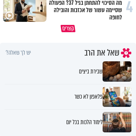
4
מה הסיכוי להתחתן בגיל 37? הפעולה
שסיימה עשור של אכזבות והובילה
לחופה
קצרים
המתכון לכל הברכות והשפע בעולם
כל מה שנשבר יכול להיבנות מחד
שאל את הרב
יש לך שאלה?
שבירת ביצים
פלאפון לא כשר
לימוד הלכות בכל יום