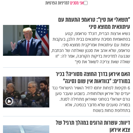
אני מסכים
למדיניות הפרטיות
"תשאלי את סין": טראמפ התעמת עם
עיתונאית ממוצא סיני
נשיא ארצות הברית, דונלד טראמפ, קטע
בפתאומיות מסיבת עיתונאים בבית הלבן, בעקבות
עימות עם עיתונאית אמריקנית ממוצא סיני.
טראמפ, שלא אהב את סגנון שאלתה של הכתבת,
שנגעה למדיניות בדיקות הקורונה, אמר לה: "זו
שאלה שאת צריכה לשאול את סין"
האם איראן בדרך החוצה מסוריה? בכיר
במורדים: "בוודאות אין שום נסיגה"
6 תקיפות לפחות יוחסו לחיל האוויר הישראלי נגד
יעדים של איראן ושלוחותיה. בשבוע שעבר טען
גורם ישראלי בטחוני שאיראן מתחילה לסגת.
בסוריה טוענים שלא מדובר בנסיגה, אלא
בתחלופת כוחות בשטח
דיווח: עשרות הרוגים במהלך תרגיל של
צבא איראן