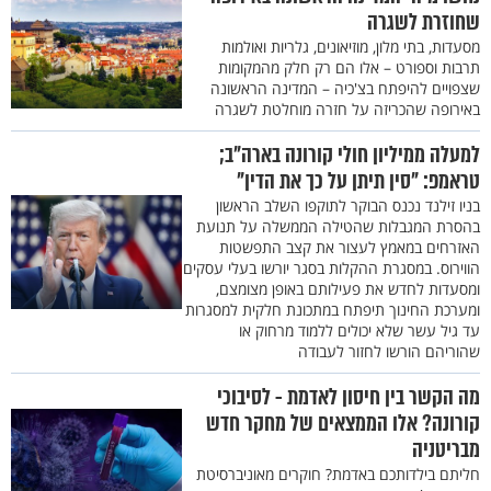
שחוזרת לשגרה
מסעדות, בתי מלון, מוזיאונים, גלריות ואולמות
תרבות וספורט – אלו הם רק חלק מהמקומות
שצפויים להיפתח בצ'כיה – המדינה הראשונה
באירופה שהכריזה על חזרה מוחלטת לשגרה
למעלה ממיליון חולי קורונה בארה"ב;
טראמפ: "סין תיתן על כך את הדין"
בניו זילנד נכנס הבוקר לתוקפו השלב הראשון
בהסרת המגבלות שהטילה הממשלה על תנועת
האזרחים במאמץ לעצור את קצב התפשטות
הווירוס. במסגרת ההקלות בסגר יורשו בעלי עסקים
ומסעדות לחדש את פעילותם באופן מצומצם,
ומערכת החינוך תיפתח במתכונת חלקית למסגרות
עד גיל עשר שלא יכולים ללמוד מרחוק או
שהוריהם הורשו לחזור לעבודה
מה הקשר בין חיסון לאדמת - לסיבוכי
קורונה? אלו הממצאים של מחקר חדש
מבריטניה
חליתם בילדותכם באדמת? חוקרים מאוניברסיטת