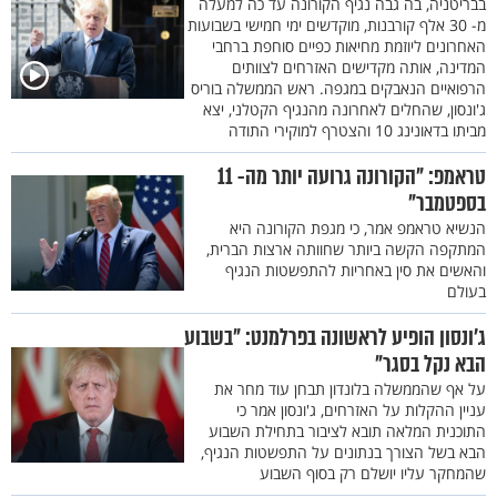
בבריטניה, בה גבה נגיף הקורונה עד כה למעלה
מ- 30 אלף קורבנות, מוקדשים ימי חמישי בשבועות
האחרונים ליוזמת מחיאות כפיים סוחפת ברחבי
המדינה, אותה מקדישים האזרחים לצוותים
הרפואיים הנאבקים במגפה. ראש הממשלה בוריס
ג'ונסון, שהחלים לאחרונה מהנגיף הקטלני, יצא
מביתו בדאונינג 10 והצטרף למוקירי התודה
טראמפ: "הקורונה גרועה יותר מה- 11
בספטמבר"
הנשיא טראמפ אמר, כי מגפת הקורונה היא
המתקפה הקשה ביותר שחוותה ארצות הברית,
והאשים את סין באחריות להתפשטות הנגיף
בעולם
ג'ונסון הופיע לראשונה בפרלמנט: "בשבוע
הבא נקל בסגר"
על אף שהממשלה בלונדון תבחן עוד מחר את
עניין ההקלות על האזרחים, ג'ונסון אמר כי
התוכנית המלאה תובא לציבור בתחילת השבוע
הבא בשל הצורך בנתונים על התפשטות הנגיף,
שהמחקר עליו יושלם רק בסוף השבוע