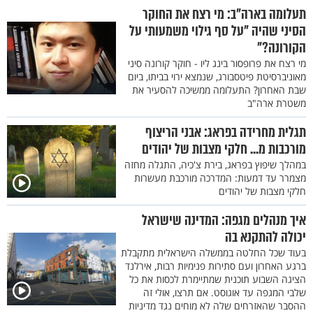
תעלומה בארה"ב: מי רצח את החוקר
הסיני שהיה "על סף גילוי משמעותי על
הקורונה?"
מי רצח את פרופסור בינג ליו - חוקר קורונה סיני
מאוניברסיטת פיטסבורג, שנמצא ירוי בביתו, ביום
שבת האחרון? התעלומה ממשיכה להסעיר את
משטרת ארה"ב
תגלית מחרידה בפראג: אבני הריצוף
מורכבות מ... חלקי מצבות של יהודים
במהלך שיפוץ בפראג, בירת צ'כיה, התגלה מחזה
מצמרר עד דמעות: המדרכה מורכבת מעשרות
חלקי מצבות של יהודים
איך מנהלים מגפה: המדינה שישראל
יכולה להתקנא בה
בעוד שכל החלטה בממשלה הישראלית מתקבלת
ברגע האחרון ועם סתירות פנימיות רבות, אירלנד
הציגה השבוע תוכנית שמתיימרת לכסות את כל
שלבי המגפה עד אוגוסט. אם תרצו, אולי זה
ההסבר שהאזרחים שלה לא מוחים נגד מדיניות