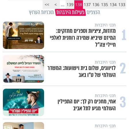
>>
>
...
139
138
137
136
135
134
133
הנצפים
פעילות הידברות
תוכניות הערוץ
תכני הידברות
1
מזוזות, ציציות וספרים מחזקים:
המיזם שיביא שמירה רוחנית לאלפי
חיילי צה"ל
2
תכני הידברות
לזיווגים, שלום בית וישועות: המשדר
העולמי של ט"ו באב
3
תכני הידברות
אחי, מחכים רק לך: יום התפילין
העולמי מגיע לתל אביב
תכני הידברות