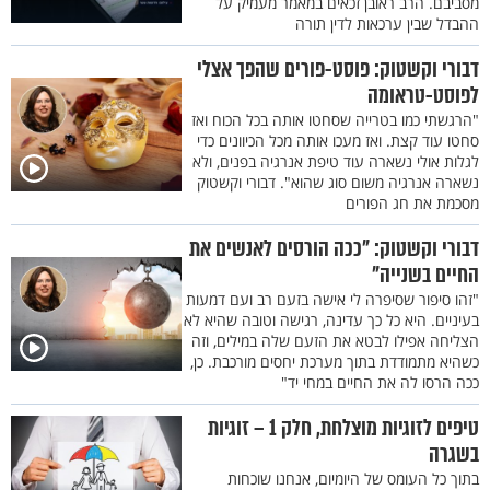
מסביבם. הרב ראובן זכאים במאמר מעמיק על
ההבדל שבין ערכאות לדין תורה
דבורי וקשטוק: פוסט-פורים שהפך אצלי
לפוסט-טראומה
"הרגשתי כמו בטרייה שסחטו אותה בכל הכוח ואז
סחטו עוד קצת. ואז מעכו אותה מכל הכיוונים כדי
לגלות אולי נשארה עוד טיפת אנרגיה בפנים, ולא
נשארה אנרגיה משום סוג שהוא". דבורי וקשטוק
מסכמת את חג הפורים
דבורי וקשטוק: "ככה הורסים לאנשים את
החיים בשנייה"
"זהו סיפור שסיפרה לי אישה בזעם רב ועם דמעות
בעיניים. היא כל כך עדינה, רגישה וטובה שהיא לא
הצליחה אפילו לבטא את הזעם שלה במילים, וזה
כשהיא מתמודדת בתוך מערכת יחסים מורכבת. כן,
ככה הרסו לה את החיים במחי יד"
טיפים לזוגיות מוצלחת, חלק 1 – זוגיות
בשגרה
בתוך כל העומס של היומיום, אנחנו שוכחות