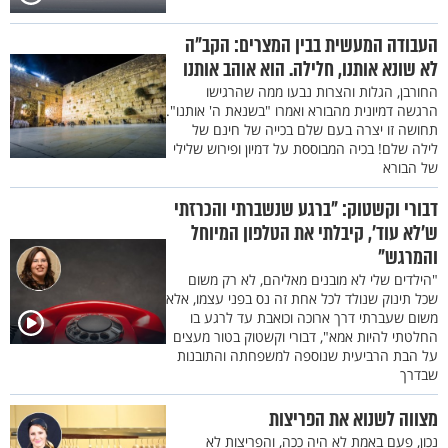
העבודה המעשית בבין המצרים: הקב"ה
לא שונא אותנו, חלילה. הוא אוהב אותנו
החורבן, הגלות והצרות נבעו ממה שהרגישו
הרגשה דמיונית מהבורא ואמרו "בשנאת ה' אותנו".
תחושה זו יצרה בעם שלם בכייה של חינם של
לילה שלם! בכיה המבוססת על דמיון ופירוש שלילי
של הבורא
דבורי וקשטוק: "ברגע שנשברתי והכרזתי
ש’לא עוד’, קיבלתי את הטלפון המיוחל
והמרגש"
"הילדים שלי לא מובנים מאליהם, לא רק משום
שכל תינוק שנולד לכל אחת זה נס בפני עצמו, אלא
משום שעברתי דרך ארוכה וכואבת עד לרגע בו
החלטתי להיות אמא", דבורי וקשטוק בטור מעצים
על הבת הרביעית שנוספה למשפחתה והתובנות
שבדרך
מצווה לשנוא את הפריצות
נכון, פעם באמת לא היה ככה, והפריצות לא