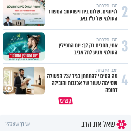
2
תכני הידברות
לזיווגים, שלום בית וישועות: המשדר
העולמי של ט"ו באב
3
תכני הידברות
אחי, מחכים רק לך: יום התפילין
העולמי מגיע לתל אביב
תכני הידברות
4
מה הסיכוי להתחתן בגיל 37? הפעולה
שסיימה עשור של אכזבות והובילה
לחופה
הבן שלך לא מרגיש כלום, אין לך מה
סגולה שתעזור לכם למתן את הרי
קצרים
לטרוח - הרב ירון יצחקוב
בבית
שאל את הרב
יש לך שאלה?