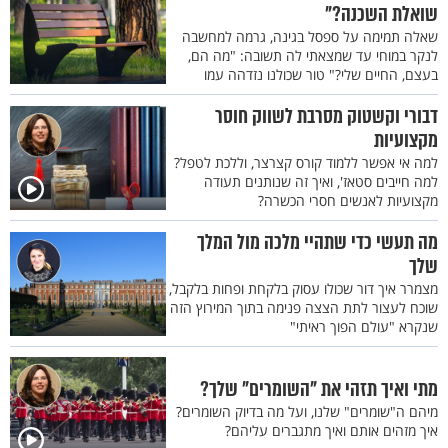
שואלת השכנה?"
שאלה תמימה על ספסל בגינה, גרמה למחשבה
לנקר במוחי עד שמצאתי לה תשובה: "מה הם,
בעצם, החיים שלי?" טור שכולנו נזדהה עמו
דבורי וקשטוק מסרבת לשווק חוסר
מקצועיות
למה אי אפשר ללמוד קורס קצרצר, וללכת לטפל?
למה חייבים סטאז', ואיך זה שנותנים תעודה
מקצועיות לאנשים חסרי הכשרה?
מה תעשי כדי שתהיי מלכה מול המלך
שלך
מצמרר איך דור שכולו עסוק בלקחת ופחות בלקבל,
שוכח לעצור לתת הצצה פנימה בתוך המירוץ הזה
שנקרא "עולם הפוך ראיתי"
מתי ואיך תזהי את "השומרים" שלך?
מיהם ה"שומרים" שלנו, ועל מה בדיוק השומרים?
איך מזהים אותם ואיך מתגברים עליהם?