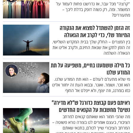
"קרצה" מכל עבר, אז נדרשנו פחות לעמוד על
המשמר. ומה, רק כשזה דופק בדלת ליבך –
מתעוררים?
זה הזמן להשתדל למצוא את הנקודה
המיוחד שלי, כדי לקרב את הגאולה
בין המצרים – החלק שלך בבית המקדש השלישי.
זה הזמן לתקן את שנאת החינם, ולקרב אלינו את
הגאולה השלמה
כל מילה ששמענו בחיים, משפיעה על תת
המודע שלנו
מי שלא מתעלם לעולם – הוא תת המודע שלנו.
הוא זוכר. ושומר. ואוגר. ובבוא העת זה יחזור אלינו
כמו בומרנג, וזה יצוף, ולא ייפלט אל החוף
ראיתם פעם קבוצת כדורגל ש"לא מדירה"
נשים? מחשבות על הקנאים החדשים
מה שהכי חמור הוא שאותם קנאים למרחב
הציבורי, בעצם אומרים לנו בצורה נורא פשוטה –
המרחב הציבורי שייך לכולם, בתנאי שאתם