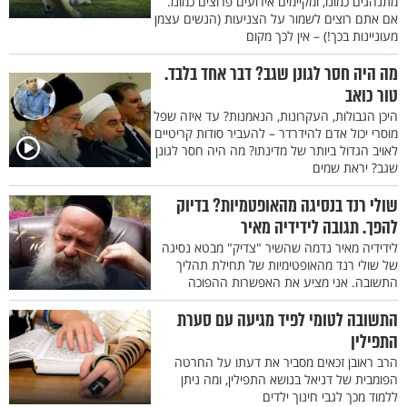
מתנהגים כמונו, ומקיימים אירועים פרוצים כמונו.
אם אתם רוצים לשמור על הצניעות (הנשים עצמן
מעוניינות בכך!) – אין לכך מקום
מה היה חסר לגונן שגב? דבר אחד בלבד.
טור כואב
היכן הגבולות, העקרונות, הנאמנות? עד איזה שפל
מוסרי יכול אדם להידרדר – להעביר סודות קריטיים
לאויב הגדול ביותר של מדינתו? מה היה חסר לגונן
שגב? יראת שמים
שולי רנד בנסיגה מהאופטמיות? בדיוק
להפך. תגובה לידידיה מאיר
לידידיה מאיר נדמה שהשיר "צדיק" מבטא נסיגה
של שולי רנד מהאופטימיות של תחילת תהליך
התשובה. אני מציע את האפשרות ההפוכה
התשובה לטומי לפיד מגיעה עם סערת
התפילין
הרב ראובן זכאים מסביר את דעתו על החרטה
הפומבית של דניאל בנושא התפילין, ומה ניתן
ללמוד מכך לגבי חינוך ילדים