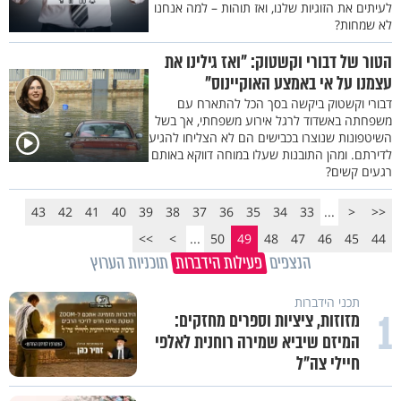
לעיתים את הזוגיות שלנו, ואז תוהות – למה אנחנו
לא שמחות?
הטור של דבורי וקשטוק: "ואז גילינו את
עצמנו על אי באמצע האוקיינוס"
דבורי וקשטוק ביקשה בסך הכל להתארח עם
משפחתה באשדוד לרגל אירוע משפחתי, אך בשל
השיטפונות שנוצרו בכבישים הם לא הצליחו להגיע
לדירתם. ומהן התובנות שעלו במוחה דווקא באותם
רגעים קשים?
43
42
41
40
39
38
37
36
35
34
33
...
<
<<
>>
>
...
50
49
48
47
46
45
44
הנצפים
פעילות הידברות
תוכניות הערוץ
תכני הידברות
1
מזוזות, ציציות וספרים מחזקים:
המיזם שיביא שמירה רוחנית לאלפי
חיילי צה"ל