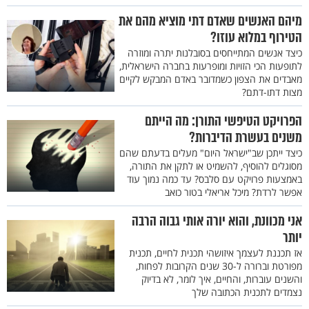
מיהם האנשים שאדם דתי מוציא מהם את
הטירוף במלוא עוזו?
כיצד אנשים המתייחסים בסובלנות יתרה ומוזרה
לתופעות הכי הזויות ומופרעות בחברה הישראלית,
מאבדים את הצפון כשמדובר באדם המבקש לקיים
מצות דתו-דתם?
הפרויקט הטיפשי התורן: מה הייתם
משנים בעשרת הדיברות?
כיצד ייתכן שב"ישראל היום" מעלים בדעתם שהם
מסוגלים להוסיף, להשמיט או לתקן את התורה,
באמצעות פרויקט עם סלבס? עד כמה נמוך עוד
אפשר לרדת? מיכל אריאלי בטור כואב
אני מכוונת, והוא יורה אותי גבוה הרבה
יותר
אז תכננת לעצמך איזושהי תכנית לחיים, תכנית
מפורטת וברורה ל-30 שנים הקרובות לפחות,
והשנים עוברות, והחיים, איך לומר, לא בדיוק
נצמדים לתכנית הכתובה שלך