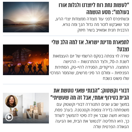
"לעשות נחת רוח ליוצרנו ולגלות אורו
בעולמו": מסע הנשמה
וכשתיפרס לפני עוד מצודה ממצודות יצרי הרע,
זכור שאבקש לזכור מה גדול הנך ומה נורא.
הרבנית חגית אמאייב בשיר חיזוק
לתפארת מדינת ישראל. אז למה הלב שלי
נצבט?
שירה לוי צפתה בטקס הרשמי של יום העצמאות
לשנת ה-70, ולצד ההתרגשות – הרגישה
החמצה. הריקודים, הסגידה להיי-טק, הסתירות
הפנימיות – ומולם הר סיני מרשים, שהמסר המרכזי
שלו פשוט נשכח
דבורי וקשטוק: "הבנתי שאני נוטשת את
הבית בטירוף אמתי, אבל זה מה שעשיתי"
במשך שבע שנים התגוררה דבורי וקשטוק עם
משפחתה בדירה צפופה וקטנטנה. בערב פסח,
כשהיא חשה שכבר אין לה סיכוי להמשיך לשרוד
כך, היא החליטה 'לנטוש' את הבית, ואז הגיעה
הגאולה הפרטית שלה