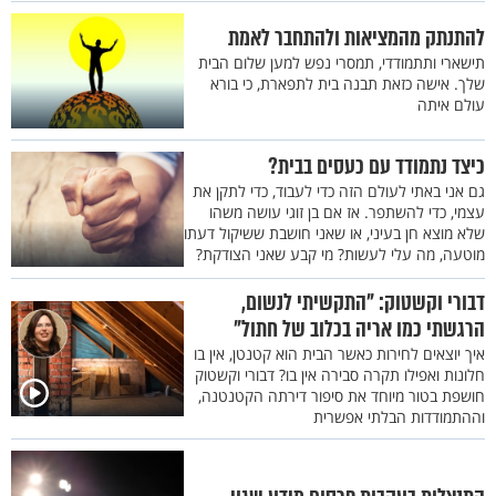
להתנתק מהמציאות ולהתחבר לאמת
תישארי ותתמודדי, תמסרי נפש למען שלום הבית
שלך. אישה כזאת תבנה בית לתפארת, כי בורא
עולם איתה
כיצד נתמודד עם כעסים בבית?
גם אני באתי לעולם הזה כדי לעבוד, כדי לתקן את
עצמי, כדי להשתפר. אז אם בן זוגי עושה משהו
שלא מוצא חן בעיני, או שאני חושבת ששיקול דעתו
מוטעה, מה עלי לעשות? מי קבע שאני הצודקת?
דבורי וקשטוק: "התקשיתי לנשום,
הרגשתי כמו אריה בכלוב של חתול"
איך יוצאים לחירות כאשר הבית הוא קטנטן, אין בו
חלונות ואפילו תקרה סבירה אין בו? דבורי וקשטוק
חושפת בטור מיוחד את סיפור דירתה הקטנטנה,
וההתמודדות הבלתי אפשרית