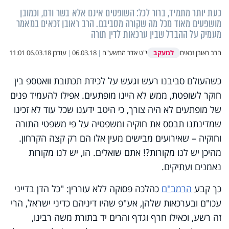
כעת יותר מתמיד, ברור לכל: השופטים אינם אלא בשר ודם, וכמובן
מושפעים מאוד מכל מה שקורה מסביבם. הרב ראובן זכאים במאמר
מעמיק על ההבדל שבין ערכאות לדין תורה
למעקב
הרב ראובן זכאים
י"ט אדר התשע"ח
|
06.03.18
|
עודכן
06.03.18 11:01
כשהעולם סביבנו רעש וגעש על לכידת תכתובת וואטספ בין
חוקר לשופטת, ממש לא היינו מופתעים. אפילו להעמיד פנים
של מופתעים לא היה צורך, כי היטב ידענו שכל עוד לא זכינו
שמדינתנו תבסס את חוקיה ומשפטיה על פי משפטי התורה
וחוקיה – שאירועים מבישים מעין אלו הם רק קצה הקרחון.
מהיכן יש לנו מקורות?! אתם שואלים. הו, יש לנו מקורות
נאמנים ועתיקים.
כך קבע
הרמב"ם
כהלכה פסוקה ללא עוררין: "כל הדן בדייני
עכו"ם ובערכאות שלהן, אע"פ שהיו דיניהם כדיני ישראל, הרי
זה רשע, וכאילו חרף וגדף והרים יד בתורת משה רבינו,