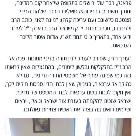
פראנק, רבה של ירושלים בתקופה שלאחר קום המדינה,
ומתוך חשיבות דבריו והאקטואליות הרבה שלהם הריני
מצטטם כלשונם (עם עריכה קלה): "מונח לפני, כותב הרב
ולדינברג, מכתב בכתב יד קדשו של הרב פראנק ז"ל לעו"ד
ידוע אחד, בתאריך כ"ט תמוז תש"י, אודות איסור הליכה
לערכאות.
"עורך הדין, שסירב לעמוד לדין תורה בדיני ממונות, פנה אל
הרב ז"ל בחלקלקות ובלשון לימודים, ובהתנצלות שאין לראותו
בזה כמי שפונה עורף אל משפטי התורה ודייניה, וגם לא
כהולך אל ערכאות, בנימוק שאין לבתי הדין סמכות חוקית לכך,
ואין מקום לכנות בשם ערכאות לבתי המשפט של מדינת
ישראל שזכינו להקמתה בעזרת צור ישראל וגואלו, ויראים
ושלמים רואים בה בצדק את ראשית צמיחת גאולתנו.