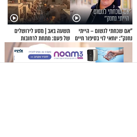
"אם שכחתי לנשום – הייתי
תשעה באב | מסע לירושלים
נחנק": יוחאי לוי בסיפור חיים
של פעם: מתחת לרחובות
מעורר השראה
ירושלים
X
"לא רצו שאהבת השם ייצג את ישראל": חנינת השם גורדון