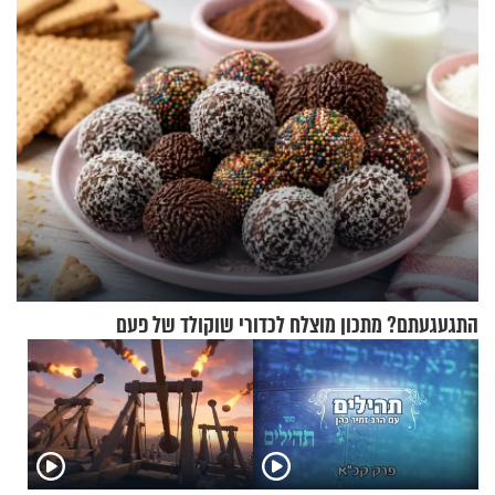
אריאל ז"ל
התגעגעתם? מתכון מוצלח לכדורי שוקולד של פעם