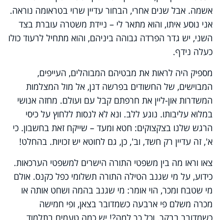
אשמה. אבל שנים אחרי, הבחור עדיין שרוי בטראומה נוראה.
אני נוסע איתו, והוא מתאר לי – ניידת משטרה עוברת בצד
השני, יש גדר הפרדה גבוהה ביניהם, והוא מתחיל לרעוד כולו
כעלה נידף.
מספיק היה לראות את מבטיהם המבוהלים, העייפים,
המבוישים, של החשודים בפרשה דנן, אל מול המצלמות
המשדרות און-ליין את חרפתם קבל עם ועולם. מחזה אנושי
במלוא עליבותו. נוגע ללב. ונא לא לנסות ללחוץ על כיסי
הרגש שלנו בצקצוקים: חטא ומעד – שייקח זאת בחשבון. כי
א', זה עדיין רק חשד, וב', כן, גם לחוטא יש זכויות. בהחלט!
צאו וראו מה בין משפטי התורה הישרים למשפטי הערכאות.
כידוע, על מי שגנב הטילה התורה תשלומי כפל כקנס. אולם
מי שטבח ומכר, הוי אומר: מי שגנב בהמה ושחט אותה או
מכרה משלם פי ארבעה כשמדובר בצאן, ופי חמישה
כשמדובר בבקר. וכל כך למה?! יש כמה טעמים בתלמוד