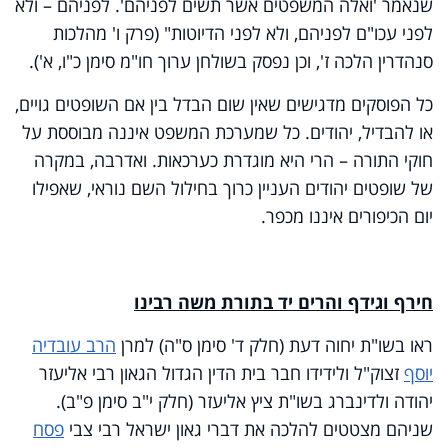
שנאמר 'ואלה המשפטים אשר תשים לפניהם'. לפניהם – ולא
לפני עכו"ם לפניהם, ולא לפני הדיוטות" (פרק ו' מהלכות
סנהדרין הלכה ז', וכן נפסק בשולחן ערוך חו"מ סימן כ"ו, א').
כל הפוסקים מדגישים שאין שום הבדל בין אם השופטים גויים,
או להבדיל, יהודים. כל שמערכת המשפט איננה מבוססת על
חוקי התורה – הרי היא מוגדרת כערכאות. ואדרבה, במקרה
של שופטים יהודים העניין כרוך בחילול השם נוראי, שאפילו
יום הכיפורים איננו מכפר.
חירף וגידף והרים יד בתורת משה רבינו
ראו בשו"ת יחוה דעת (חלק ד' סימן ס"ה) למרן
הרב עובדיה
יוסף
זצוק"ל ולידידו חבר בית הדין הגדול הגאון רבי אליעזר
יהודה ולדינברג בשו"ת ציץ אליעזר (חלק י"ב סימן פ"ב).
שניהם מצטטים להלכה את דברי גאון ישראל רבי צבי
פסח