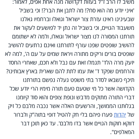
משיב לו הרב ז"ל בעזות דקדושה מנה אחת אפים, לאמור:
'איני יודע מה הוא סח?! מה לתבן את הבר?! וכי בשביל
שבעינינו ראינו עזרת צור ישראל וגואלו וברחמיו גאלנו
משעבוד הגויים, וכי בשביל זה נתן יד לפושעים לעקור את
תורתנו המסורה לנו מצור ישראל וגואלו, ולמה לא ישתומם
להושיב שופטים שפנו עורף לתורתנו ואינם נרתעים להושיב
שופטים בורים וריקים מתורה ויראת שמים על עם ה', למה לא
יזעק מרה הלד' תגמלו זאת עם נבל ולא חכם, שאחרי החסד
והרחמים שפקד ד' את עמו לתת להם שארית בארץ אבותינו?
תיכף כשבאו לסדר בתי משפט געלה נפשם בתורתנו
הקדושה אשר כל מי שטעם טעם תורה מימיו הרי יודע שכל
דברי התורה מתוקים מדבש ונופת צופים והוא סוד קיומנו
בגלותנו הממושך, והרשעים האלה אשר נכבה מלבם כל זיק
של
יהדות
פערו פיהם בלי חק להטיל דופי בתוה"ק ולברור
דווקא חוקות הגויים אשר בדו מלבם'. עד כאן תוכן דבר
המאלפים".