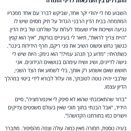
ההבדלים בין הערכאות לדיני התורה
השבוע סח לי יהודי יקר אחד, שביקש לברר עם אחד ממכריו
המתמחה בבית הדין הרבני הגדול על תיק מסוים שיש לו
נגיעה ושייכות אליו שעומד לעלות על שולחנו של בית הדין.
"היית צריך לראות", תיאר לי בעיניים בורקות, "איך הוא קפץ
כנשוך נחש ופשוט השיב את פני ריקם, חרף הידידות ביננו".
כשתהיתי: "מדוע כך תנהג עמי?!" הוא נימק: היות שיש לי
גישה לדיינים, ושיג ושיח עימהם בנושאים הנידונים. אני
חושש שאם אשמע רק אותך, בלי לשמוע את הצד השני,
שלבבי יהיה נוטה לטובתך, וזה עלול לבורא לידי ביטוי במהלך
הדיון עצמו.
"ברור שהתאכזבתי שהוא לא סיפק לי אינפורמציה", סיים
הידיד, "אבל הבנתי בתוך תוכי שאין בעולם משפטים צדיקים
וישרים כמו בתורתנו הקדושה!".
בעיה נוספת, חמורה מאין כמוה עולה וצפה מהסיפור. מתברר