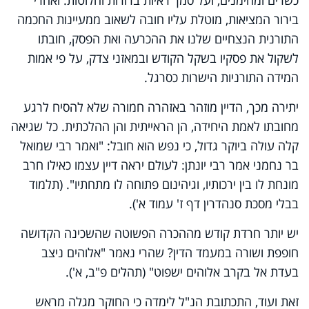
כשרים ומהימנים, ועל סמך ראיות ברורות וחלוטות. ואחרי
בירור המציאות, מוטלת עליו חובה לשאוב ממעיינות החכמה
התורנית הנצחיים שלנו את ההכרעה ואת הפסק, חובתו
לשקול את פסקיו בשקל הקודש ובמאזני צדק, על פי אמות
המידה התורניות הישרות כסרגל.
יתירה מכך, הדיין מוזהר באזהרה חמורה שלא להסיח לרגע
מחובתו לאמת היחידה, הן הראייתית והן ההלכתית. כל שגיאה
קלה עולה ביוקר גדול, כי נפש הוא חובל: "ואמר רבי שמואל
בר נחמני אמר רבי יונתן: לעולם יראה דיין עצמו כאילו חרב
מונחת לו בין ירכותיו, וגיהינום פתוחה לו מתחתיו". (תלמוד
בבלי מסכת סנהדרין דף ז' עמוד א').
יש יותר חרדת קודש מההכרה הפשוטה שהשכינה הקדושה
חופפת ושורה במעמד הדין? שהרי נאמר "אלוהים ניצב
בעדת אל בקרב אלוהים ישפוט" (תהלים פ"ב, א').
זאת ועוד, התכתובת הנ"ל לימדה כי החוקר מגלה מראש