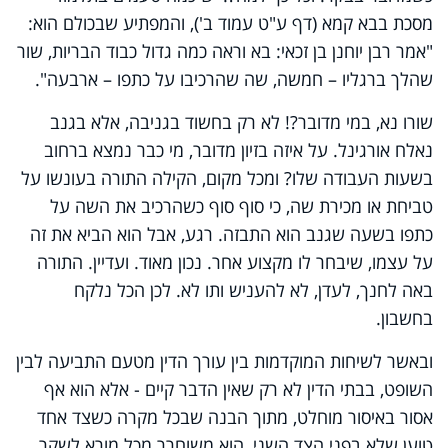
מסכת בבא קמא (דף ע"ט עמוד ב'), והמפתיע שבכולם הוא:
"אמר רבן יוחנן בן זכאי: בא וראה כמה גדול כבוד הבריות, שור
שהלך ברגליו – חמשה, שה שהרכיבו על כתפו – ארבעה".
שורו נא, במי מדובר?! לא רק בחשוד בגניבה, אלא בגנב
נאלח אורגינל. על איזה בזיון מדובר, מי כבר נמצא ברחוב
בשעות העבודה שלו? ומכל מקום, הקילה התורה בעונשו על
טביחת או מכירת שה, כי סוף סוף כשהרכיב את השה על
כתפו בשעה שגנב הוא התבזה. רגע, אבל הוא הביא את זה
על עצמו, שיבחר לו מקצוע אחר. נכון מאוד. ועדיין. התורה
באה לחנך, לעדן, לא להעניש ותו לא. לכן הכל נלקח
בחשבון.
ובאשר לשיחות המוקדמות בין עורך הדין מטעם התביעה לבין
השופט, בבתי הדין לא רק שאין הדבר קיים - אלא הוא אף
אסור באיסור מוחלט, מתוך הבנה שבכל מקרה כשצד אחד
טוען שלא בפני הצד השני, הוא משוחרר מכל מורא לשקר