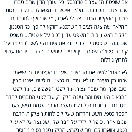
אם שופטת המעצרים פוזננסקי כץ ועורך הדין שחם סברו
שבהצגת התכתובת המלאה איכשהו יימצאו להם נקודות זכות
כשיובן ההקשר הרחב. צר לי לאכזב, מי שנחשף לתכתובת
המלאה שהוצגה לציבור השתכנע דווקא להיפך! כל הסגנון,
הקלות ראש ("בית המשפט עדיין רכוב על אופניו"... משפט
שכתבה השופטת לחוקר לתרץ את איחורה ללשכה) מלמד על
קירבה פסולה ואסורה בין שניים, שתיאום מוקדם ביניהם עשוי
לחרוץ גורלות.
לא מאחל לאיש את הגיהינום שעברו העצורים. מי שיאמר
שזהו רק מעצר ותו לא. עוד יום לכאן, יום לשם. איננו מבין,
וטוב שכך, מה עובר עציר. עוד לפני הפשפשים, עוד לפני
התנאים האיומים וההיגיינה הלקויה, עוד לפני החברים לחדר
וסגנונם... כרוכים בכל דקת מעצר הרבה עגמת נפש, צער,
הפסד כספי, חשש וחרדות שעלולים להותיר צלקות הרבה
שנים אחרי. סיפר לי ידיד על חבר שלו, שנעצר על לא עוול
בכפו. צווארון לבן, מה שנקרא. התיק נסגר בסוף מחוסר