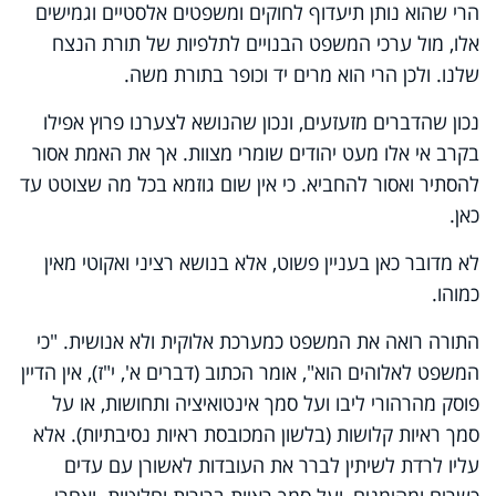
הרי שהוא נותן תיעדוף לחוקים ומשפטים אלסטיים וגמישים
אלו, מול ערכי המשפט הבנויים לתלפיות של תורת הנצח
שלנו. ולכן הרי הוא מרים יד וכופר בתורת משה.
נכון שהדברים מזעזעים, ונכון שהנושא לצערנו פרוץ אפילו
בקרב אי אלו מעט יהודים שומרי מצוות. אך את האמת אסור
להסתיר ואסור להחביא. כי אין שום גוזמא בכל מה שצוטט עד
כאן.
לא מדובר כאן בעניין פשוט, אלא בנושא רציני ואקוטי מאין
כמוהו.
התורה רואה את המשפט כמערכת אלוקית ולא אנושית. "כי
המשפט לאלוהים הוא", אומר הכתוב (דברים א', י"ז), אין הדיין
פוסק מהרהורי ליבו ועל סמך אינטואיציה ותחושות, או על
סמך ראיות קלושות (בלשון המכובסת ראיות נסיבתיות). אלא
עליו לרדת לשיתין לברר את העובדות לאשורן עם עדים