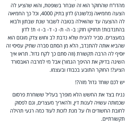
מהדו"ח שהחוקר הוא זה שבחר בשופטת, והוא שהציע לה
הצעה מחמיאה (כלשונה) לדון בתיק 4000, וכל כך החמיאה
לה ההצעה עד שהואילה בטובה לשבור שנת שבתון ולבוא
בהתנדבות! תחזיקו חזק: ב- ה- ת- נ- ד- ב- ו- ת! לדון
במעצרים. סביר להניח שלא נדבת לב וחוש צדק מוגזם הוא
שהביא אותה להתנדב, הלא מן הסתם סברה שתיק עסיסי זה
יוסיף לה הרבה תקשורת (וזה סתם כך לקח גדול. תראו איך
השיגה בדיוק את ההיפך הגמור) אבל מי למרבה האבסורד
הציע?! החוקר התובע בכבודו ובעצמו.
יש לכם שוחד גדול מזה?!
נניח בצד את החשש הלא מופרך בעליל ששוחרת פרסום
שכמותה עשויה לענות דין, ולהאריך מעצרים, וגם לפסוק
לחובת החשודים ולו על מנת לזכות לעוד כמה רגעי תהילה
תקשורתיים.