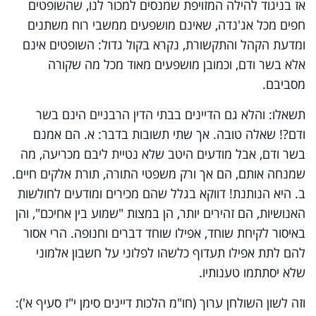
אז בניגוד להילה המזויפת שמנסים למכור לנו, שהשופטים
חפים מכל אג'נדה, שאינם מושפעים ממשבי רוח משתנים
ומדעת הקהל והתקשורת, נקרא בקול גדול: השופטים אינם
אלא בשר ודם, וכמובן מושפעים מאוד מכל מה שקורה
מסביבם.
תשאלו: והלא גם הדיינים בבתי הדין הרבניים הינם בשר
ודם?! שאלה טובה. אך שתי תשובות בדבר: א. הם אמנם
בשר ודם, אבל מודעים היטב שלא נטיית ליבם מכריעה, מה
שמנחה אותם, הם אך ורק משפטי התורה, תורת אלקים חיים.
ב. היא הנותנת! דווקא בגלל שהם מכירים ומודעים לחולשות
האנושיות, הם זהירים יותר, הן במצות "שמוע בין אחיכם", והן
באיסור לקיחת שוחד, אפילו שוחד דברים וחנופה. הרי אסור
להם לתת אפילו תעדוף כלשהו לפלוני על חשבון אלמוני
שלא יסתתמו טענותיו.
וזה לשון השולחן ערוך (חו"מ הלכות דיינים סימן י"ז סעיף א'):