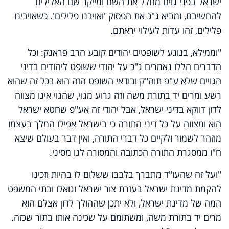
ישראל בפני גוים מחלל את השם ומייקר שם האלילים
להחשיבם, ומביא ג"כ את הפסוק 'ואויבנו פלילים'. כשאויבינו
פלילים, זהו עדות לעילוי יראתם.
"וממילא, בנוגע לשופטים יהודים קובע הרב פראנק: וכל
הדברים הללו נאמרים ג"כ על יהודי ששופט ליהודים בדיני
הגויים שלא ע"פ תוה"ק ובודאי השופט הזה הוא בכל זה שהוא
רשע ומרים יד בתורת משה וזה גרוע מגוי, שהגוי אינו מצווה
לדון דווקא בדיני ישראל, אבל יהודי זה אע"פ שחטא ישראל
הוא ומצווה על כל דיני התורה כי בישראל אפילו המלך בעצמו
מוזהר לשמור ולקיים כל דברי התורה, ואין דבר בעולם שיצא
ח"ו ממסגרת התורה הכתובה והמסורה לנו מסיני.
"ועל זה שהעו"ד מתברך בלבבו ששלום לו בהיות וזכינו
להקמת מדינת ישראל בעזרת צור ישראל וגואלו ובתי המשפט
המה של מדינת ישראל, ולא יתכן שההולך לדון אצלם הוא
מרים יד בתורת משה, ומשתומם על שכינה אותו בתור שכזה.