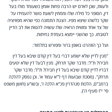
ולעוות, שכן לאדם יש הרבה פחות אומץ כשעומד מולו בעל
דין, הסופר כל מילה שלו וממתין לשעת כושר להעמידו על
שקר כלשהו שיצא מפיו. הצגת התמונה כפי שהיא מפוזיציה
של צד אחד ומזווית הראיה שלו עשויה להטות את לב הדיין
לטובתו. כך שהשני יימצא בעמדת נחיתות.
ועל כך הוזהרנו באופן ברור ומפורש בתלמוד:
"מנין לדיין שלא ישמע דברי בעל דין קודם שיבא בעל דין
חבירו? ת"ל: מדבר שקר תרחק. מנין לבעל דין שלא יטעים
דבריו לדיין קודם שיבא בעל דין חבירו? ת"ל: מדבר שקר
תרחק". (מסכת שבועות דף ל"א עמוד א'. וכן נפסק להלכה
ברמב"ם, הלכות סנהדרין פכ"א הלכה ז', ובשו"ע (חושן משפט
סי' י"ז סעיף ה').