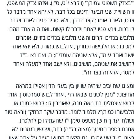
"'בצדק תשפוט עמיתך' (ויקרא י"ט, ט"ו), איזהו צדק המשפט,
זו השוויית שני הבעלי דינים בכל דבר. לא יהא אחד מדבר כל
צרכו, ולאחד אומר: קצר דברך. ולא יסביר פנים לאחד וידבר
לו רכות, וירע פניו לאחר וידבר לו קשות. ואם היה אחד מהם
מלובש בגדים יקרים והשני מלובש בגדים בזויים, אומרים
למכובד: או הלבישהו כמותך, או לבוש כמוהו. ולא יהא אחד
יושב ואחד עומד, אלא שניהם עומדים; ב. ואם רצו ב"ד
להושיב את שניהם, מושיבים. ולא ישב אחד למעלה ואחד
למטה, אלא זה בצד זה".
ומצינו שחייבים שיהיה שוויון בין בעלי הדין אפילו במראה
החיצוני: "מנין לשנים שבאו לדין, אחד לבוש סמרטוטין ואחד
לבוש איצטלית בת מאה מנה, שאומרין לו: לבוש כמותו או
הלבישהו כמותך? תלמוד לומר: מדבר שקר תרחק" (וראה טור
ושולחן ערוך חושן משפט סימן י"ז שהעתיקו כן להלכה).
אמנם בספר החינוך (מצוה רל"ה) כתב, ועכשיו בזמנינו לא
ראינו בי"ד שעשה כן. גם הקצות החושן העיר על אתר שאין