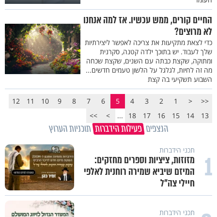
החיים קורים, ממש עכשיו. אז למה אנחנו
לא מרוצים?
כדי לצאת מתקיעות את צריכה לאפשר ליצירתיות
שלך לעבוד. יש בתוכך ילדה קטנה, סקרנית
ומתוקה, שקצת כבתה עם השנים, שקצת שכחה
מה זה לחיות, לגלגל על הלשון טעמים חדשים...
השבוע תשקיעי בה קצת
12
11
10
9
8
7
6
5
4
3
2
1
<
<<
>>
>
...
18
17
16
15
14
13
הנצפים
פעילות הידברות
תוכניות הערוץ
תכני הידברות
1
מזוזות, ציציות וספרים מחזקים:
המיזם שיביא שמירה רוחנית לאלפי
חיילי צה"ל
תכני הידברות