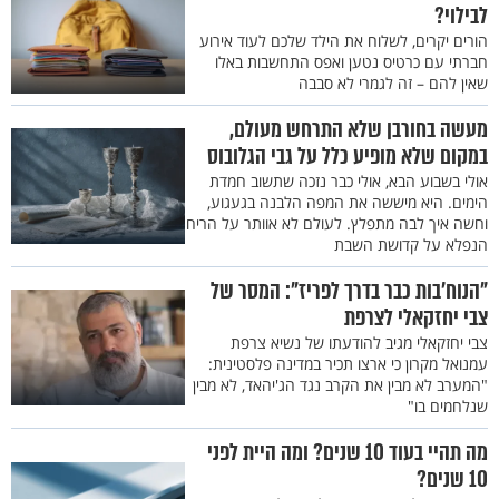
לבילוי?
הורים יקרים, לשלוח את הילד שלכם לעוד אירוע
חברתי עם כרטיס נטען ואפס התחשבות באלו
שאין להם – זה לגמרי לא סבבה
מעשה בחורבן שלא התרחש מעולם,
במקום שלא מופיע כלל על גבי הגלובוס
אולי בשבוע הבא, אולי כבר נזכה שתשוב חמדת
הימים. היא מיששה את המפה הלבנה בגעגוע,
וחשה איך לבה מתפלץ. לעולם לא אוותר על הריח
הנפלא על קדושת השבת
"הנוח'בות כבר בדרך לפריז": המסר של
צבי יחזקאלי לצרפת
צבי יחזקאלי מגיב להודעתו של נשיא צרפת
עמנואל מקרון כי ארצו תכיר במדינה פלסטינית:
"המערב לא מבין את הקרב נגד הג'יהאד, לא מבין
שנלחמים בו"
מה תהיי בעוד 10 שנים? ומה היית לפני
10 שנים?