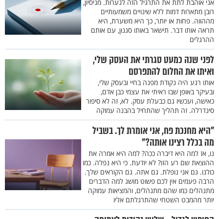
אני אוהבת לתת את התרגיל הזה לנערות. מניסיון,
רובן מתארות דמות ללא שינויים משמעותיים
מההווה. פחות או יותר, כך היא משערת, היא
תראה אותו דבר. תישאר באותו סגנון, עם אותם
ההרגלים
לפני שנה כמעט סגרתי את העסק שלי,
ואיתו את החלום להתפרסם
אותו רגע היה נקודת מפנה בחיי ובעסק שלי,
ובעיקר באופן שבו ראיתי את עצמי כבן אדם,
כאישה, ועכשיו גם כבעלת עסק. לא, זה לא סיפור
סינדרלה. זה תהליך שהתחיל בהבנה עמוקה
"היא מחנכת פח, אני אומרת לך. בשביל
מה בכלל רצינו אותה?"
נו, אז למה היא דיברה ככה? למה היא אמרה את
ההוצאת שם רע הזו? לא יודעת. כי היא נפלה. כמו
כולנו. גם אני נופלת. גם אתה. גם הקוראים שלך.
הרבה פעמים אין לכם פשוט מושג למה הדברים
מתנהלים כמו שהם מתנהלים, והמציאות עמוקה
יותר מהמבט השטחי שהתרגלתם אליו