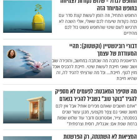
החופש לגדול - שלוש נקודות לצמיחה
בחופש המיוחד הזה
החופש התחיל, וזה הזמן לעשות קצת סדר עם
כמה נקודות שיעזרו לכם שאולי, אולי השנה לא
תרגישו לשם שינוי שהחופש פשוט נזל לכם
מהידיים
דבורי רובינשטיין (וקשטוק): תהיי
המעודדת של עצמך
הדיאטנית כתבה מה שכתבה במחשב, והזכירה שוב
ושוב שאני חייבת לעשות שינוי. חייבת להכניס אוכל
מזין לגוף. חייבת... וכל מה שרציתי להגיד לה, זה
שהיא חייבת
מה שסיפר המאבטח: לפעמים לא מספיק
להגיד "בוקר טוב" בשביל להכיר בנאדם
"אתם חושבים שאתם מכירים אותי? אבל אין לכם
מושג שאני גם צַפָּר מקצועי, מנגן עשר שנים
בפסנתר, צייר, אסטרונום ודובר עוד שלוש שפות
ברמת שפת אם: אנגלית, רוסית וצרפתית"
המציאות לא השתנתה, רק הפרשנות