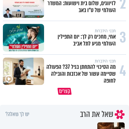
2
לזיווגים, שלום בית וישועות: המשדר
העולמי של ט"ו באב
3
תכני הידברות
אחי, מחכים רק לך: יום התפילין
העולמי מגיע לתל אביב
תכני הידברות
4
מה הסיכוי להתחתן בגיל 37? הפעולה
שסיימה עשור של אכזבות והובילה
לחופה
קצרים
מדוע האמונה נמשלה למלח?
גם ׳הרע׳ זה הרחמים של בורא ע
שאל את הרב
יש לך שאלה?