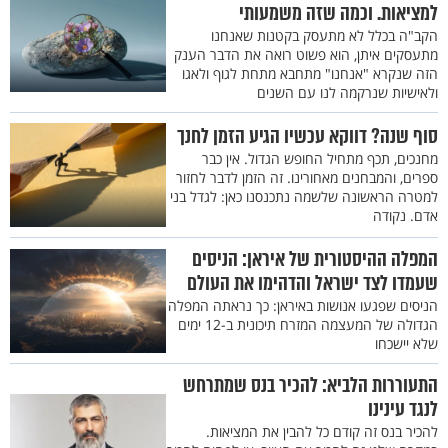
למציאות. וכמה שזה משמעותי
הקב"ה בכלל לא מתעסק בקטנות שאנחנו
מתעסקים איתן, הוא פשוט רואה את הדבר הענק
הזה שנקרא "אנחנו" מתחבא מתחת לגוף ולאגו
ולאישיות שנרקמה לנו עם השנים
סוף שנה? דווקא עכשיו הגיע הזמן לחנך
מחנכים, תכף מתחיל החופש הגדול. אין כבר
ספרים, והמבחנים מאחורינו. זה הזמן לדבר לחזור
למטרה הראשונה שלשמה נתכנסנו כאן: לגדל בני
אדם. נקודה
המפלה ההיסטורית של איראן: הניסים
שעמדו לצד ישראל והדהימו את העולם
הניסים שפגעו אנושות באיראן: כך נראתה המפלה
הגדולה של המעצמה המזרח תיכונית ב-12 ימים
שלא יישכחו
התעוררות הלביא: להכיר בנס שמתרחש
לנגד עינינו
להכיר בנס זה קודם כל להבין את המציאות.