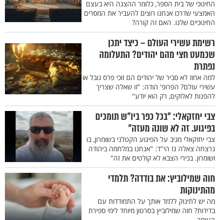
החינוכי של בית הספר, כלומר ההצגה היא בעצם
האמצעי שדרכו אנחנו רוצים להעביר את המסרים
החינוכיים שלנו. האם זה קורה?
רשימת עשירי העולם – כיצד יתכן
שכמעט חצי מהם יהודים? התעלומה
נפתרת
למה אחוז לא סביר של יהודים הם זוכי פרס נובל או
עשירי עולם? הפרופ' הודה: "זו שאלה שצריך
להפנות לאלוקים, רק הוא יודע"
צבי יחזקאלי: "בכל כפר ביו"ש תומכים
בפיגוע. זה לא שונה מעזה"
צבי יחזקאלי מגיב על הפיגוע הקטלני בשומרון, בו
נרצחה צאלה גז הי"ד: "אנחנו במלחמה ביהודה
ושומרון. בכירי הצבא לא קולטים את זה"
חוה שמילוביץ: את בודדה? תלמדי
מהתינוקות
מה יש לתינוק ללמד אותך על התמודדות עם
בדידות? חוה שמילוביץ בסרטון מיוחד לימי ספירת
העומר