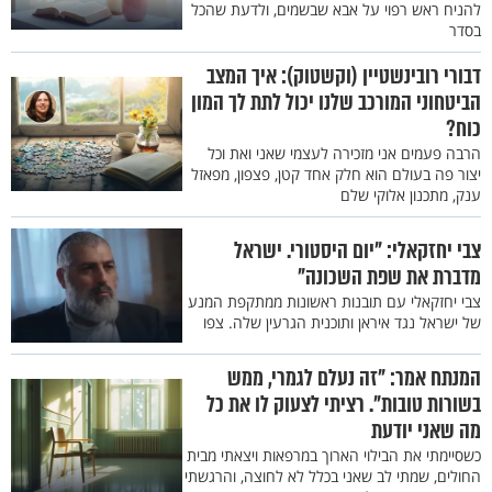
להניח ראש רפוי על אבא שבשמים, ולדעת שהכל
בסדר
דבורי רובינשטיין (וקשטוק): איך המצב
הביטחוני המורכב שלנו יכול לתת לך המון
כוח?
הרבה פעמים אני מזכירה לעצמי שאני ואת וכל
יצור פה בעולם הוא חלק אחד קטן, פצפון, מפאזל
ענק, מתכנון אלוקי שלם
צבי יחזקאלי: "יום היסטורי. ישראל
מדברת את שפת השכונה"
צבי יחזקאלי עם תובנות ראשונות ממתקפת המנע
של ישראל נגד איראן ותוכנית הגרעין שלה. צפו
המנתח אמר: "זה נעלם לגמרי, ממש
בשורות טובות". רציתי לצעוק לו את כל
מה שאני יודעת
כשסיימתי את הבילוי הארוך במרפאות ויצאתי מבית
החולים, שמתי לב שאני בכלל לא לחוצה, והרגשתי