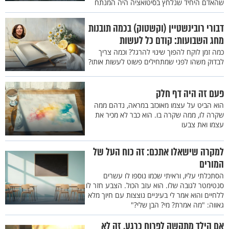
שהאדם היחיד שנלחץ בסיטואציה היה המנתח
דבורי רובינשטיין (וקשטוק) בכמה תובנות
מחג השבועות: קודם כל לעשות
כמה זמן לוקח להפוך שינוי להרגל? וכמה צריך
לבדוק משהו לפני שמתחילים פשוט לעשות אותו?
פעם זה היה דף חלק
הוא הביט על עצמו מאוכזב במראה, נדהם ממה
שקרה לו, ממה שקרה בו. הוא כבר לא מכיר את
עצמו ואת צבעו
למקרה שישאלו אתכם: זה כוח העל של
המורים
הסתכלתי עליו, וראיתי שכמו נוספו לו עשרים
סנטימטר לגובה שלו. הוא עזב הכול. הצבע חזר לו
ללחיים והוא אמר לי בעיניים נוצצות עם חיוך מלא
גאווה: "מה אמרת? מי? הבן שלי?"
אם הילד מתקשה לפרוח כרגע, זה לא