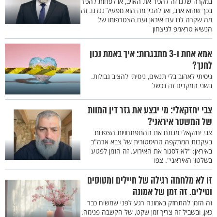
במקרה שלנו זה להכיר את האויב, או לפחות להכיר
בכך שהוא אויב, ואז להבין מה הוא מפעיל נגדנו. זה
מה שקרה לנו עם איראן ועם הצטרפותו של
הנשיא טראמפ לניצחון
אמא אחת ו-3 מתבגרות: איך באמת נכון
לחנך?
ניסיתי לאהוב בלי תנאים, ניסיתי להציב גבולות.
בשני המקרים זה נכשל
צבי יחזקאלי: מי יבצע את גזר דין המוות
של המשטר איראני?
צבי יחזקאלי מנתח את ההתפתחויות הצפויות
בעקבות המתקפה ההיסטורית של צבא ארה"ב
באיראן: "לא לסגור את האירוע. זה הזמן לפגוע
בשלטון האיראני". צפו
זו לא מלחמה רגילה של חיילים ומטוסים
וטילים. זה זמן של אמונה
זה הזמן להתחזק באמונה רגע לפני שמשיח כבר
כאן, ובשביל זה צריך זמן שקט, של הקשבה פנימה.