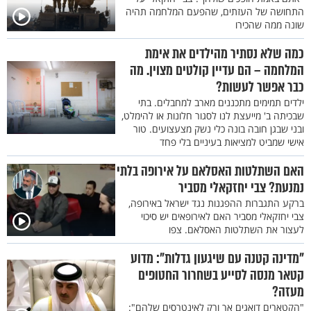
התחושה של העזתים, שהפעם המלחמה תהיה
שונה ממה שהכירו
כמה שלא נסתיר מהילדים את אימת
המלחמה – הם עדיין קולטים מצוין. מה
כבר אפשר לעשות?
ילדים תמימים מתכננים מארב למחבלים. בתי
שבכיתה ב' מייעצת לנו לסגור חלונות או להימלט,
ובני שבגן חובה בונה כלי נשק מצעצועים. טור
אישי שמביט למציאות בעיניים בלי פחד
האם השתלטות האסלאם על אירופה בלתי
נמנעת? צבי יחזקאלי מסביר
ברקע התגברות ההפגנות נגד ישראל באירופה,
צבי יחזקאלי מסביר האם לאירופאים יש סיכוי
לעצור את השתלטות האסלאם. צפו
"מדינה קטנה עם שיגעון גדלות": מדוע
קטאר מנסה לסייע בשחרור החטופים
מעזה?
"הקטארים דואגים אך ורק לאינטרסים שלהם":