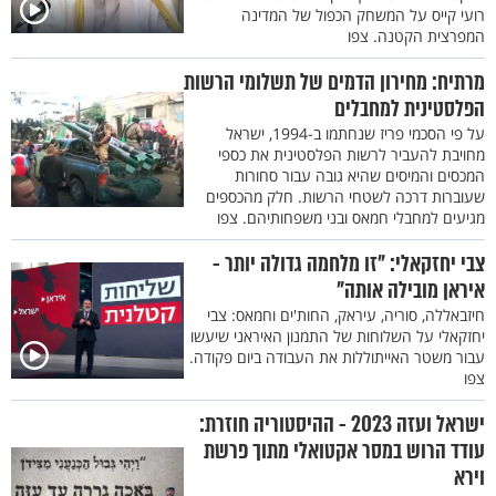
רועי קייס על המשחק הכפול של המדינה
המפרצית הקטנה. צפו
מרתיח: מחירון הדמים של תשלומי הרשות
הפלסטינית למחבלים
על פי הסכמי פריז שנחתמו ב-1994, ישראל
מחויבת להעביר לרשות הפלסטינית את כספי
המכסים והמיסים שהיא גובה עבור סחורות
שעוברות דרכה לשטחי הרשות. חלק מהכספים
מגיעים למחבלי חמאס ובני משפחותיהם. צפו
צבי יחזקאלי: "זו מלחמה גדולה יותר -
איראן מובילה אותה"
חיזבאללה, סוריה, עיראק, החות'ים וחמאס: צבי
יחזקאלי על השלוחות של התמנון האיראני שיעשו
עבור משטר האייתוללות את העבודה ביום פקודה.
צפו
ישראל ועזה 2023 - ההיסטוריה חוזרת:
עודד הרוש במסר אקטואלי מתוך פרשת
וירא