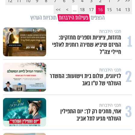
12
11
10
9
8
7
6
5
4
3
2
1
<
<<
>>
>
...
18
17
16
15
14
13
הנצפים
פעילות הידברות
תוכניות הערוץ
תכני הידברות
1
מזוזות, ציציות וספרים מחזקים:
המיזם שיביא שמירה רוחנית לאלפי
חיילי צה"ל
2
תכני הידברות
לזיווגים, שלום בית וישועות: המשדר
העולמי של ט"ו באב
3
תכני הידברות
אחי, מחכים רק לך: יום התפילין
העולמי מגיע לתל אביב