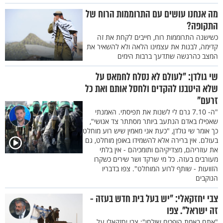
מה אנחנו עושים עם התרוממות הרוח של
התקופה?
כשישנה התרוממות רוח, חייבים לקחת את זה
קדימה, לבנות את עצמינו הלאה ולא להשאיר את
המצב כהרגשה שתדעך ברבות הימים
שי גולדן: "לעולם לא נסלח לחמאס על
שלא היטבנו להקדים ולחסל אותם ואת כל
זרעם"
"ה- 7.10 גרם לי לשנות את תפיסתי. האמנתי
שאפילו באדם הנתעב ביותר מסתתר צד אנושי",
כך אומר שי גולדן, "כעת אני מאמין שיש רוע מוחלט
בעולם. אין ברירה אלא להשמידו באופן מוחלט, גם
את עוזריהם, מצדיקיהם ותומכיהם - אין בלתי
מעורבים בעזה. כל מי שרקד ושר שירים כשקרו
הזוועות - שותף לרוע המוחלט". צפו בדבריו
הנוקבים
צבי יחזקאלי: "יש בעל בית חדש בעזה -
זה ישראל". צפו
"אתם באמת הופכים שולחן": צבי יחזקאלי על