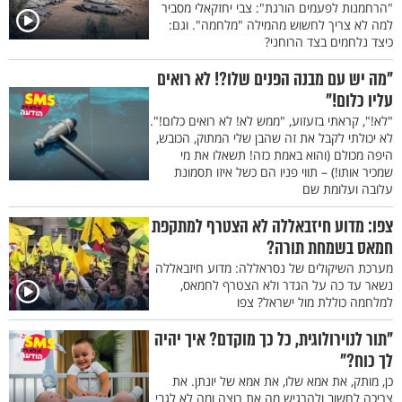
"הרחמנות לפעמים הורגת": צבי יחזקאלי מסביר
למה לא צריך לחשוש מהמילה "מלחמה". וגם:
כיצד נלחמים בצד הרוחני?
"מה יש עם מבנה הפנים שלו?! לא רואים
עליו כלום!"
"לא!", קראתי בזעזוע, "ממש לא! לא רואים כלום!".
לא יכולתי לקבל את זה שהבן שלי המתוק, הכובש,
היפה מכולם (והוא באמת כזה! תשאלו את מי
שמכיר אותו!) – תווי פניו הם כשל איזו תסמונת
עלובה ועלומת שם
צפו: מדוע חיזבאללה לא הצטרף למתקפת
חמאס בשמחת תורה?
מערכת השיקולים של נסראללה: מדוע חיזבאללה
נשאר עד כה על הגדר ולא הצטרף לחמאס,
למלחמה כוללת מול ישראל? צפו
"תור לנוירולוגית, כל כך מוקדם? איך יהיה
לך כוח?"
כן, מותק, את אמא שלו, את אמא של יונתן. את
צריכה לחשוב ולהרגיש מה את רוצה ומה לא לגבי