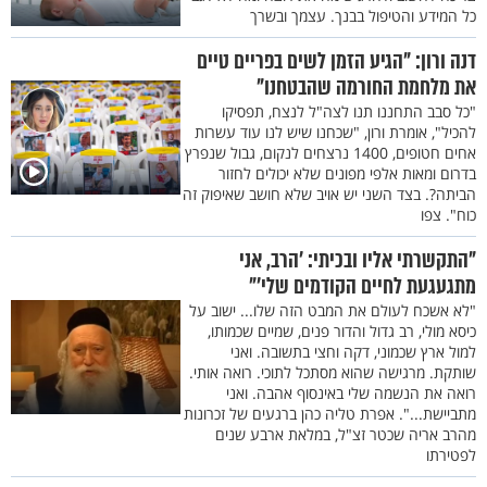
כל המידע והטיפול בבנך. עצמך ובשרך
דנה ורון: "הגיע הזמן לשים בפריים טיים
את מלחמת החורמה שהבטחנו"
"כל סבב התחננו תנו לצה"ל לנצח, תפסיקו
להכיל", אומרת ורון, "שכחנו שיש לנו עוד עשרות
אחים חטופים, 1400 נרצחים לנקום, גבול שנפרץ
בדרום ומאות אלפי מפונים שלא יכולים לחזור
הביתה?. בצד השני יש אויב שלא חושב שאיפוק זה
כוח". צפו
"התקשרתי אליו ובכיתי: 'הרב, אני
מתגעגעת לחיים הקודמים שלי'"
"לא אשכח לעולם את המבט הזה שלו... ישוב על
כיסא מולי, רב גדול והדור פנים, שמיים שכמותו,
למול ארץ שכמוני, דקה וחצי בתשובה. ואני
שותקת. מרגישה שהוא מסתכל לתוכי. רואה אותי.
רואה את הנשמה שלי באינסוף אהבה. ואני
מתביישת...". אפרת טליה כהן ברגעים של זכרונות
מהרב אריה שכטר זצ"ל, במלאת ארבע שנים
לפטירתו