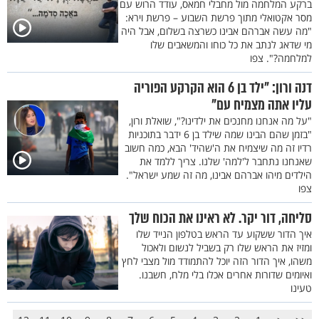
ברקע המלחמה מול מחבלי חמאס, עודד הרוש עם
מסר אקטואלי מתוך פרשת השבוע – פרשת וירא:
"מה עשה אברהם אבינו כשרצה בשלום, אבל היה
מי שדאג לנתב את כל כוחו והמשאבים שלו
למלחמה?". צפו
דנה ורון: "ילד בן 6 הוא הקרקע הפוריה
עליו אתה מצמיח עם"
"על מה אנחנו מחנכים את ילדינו?", שואלת ורון,
"בזמן שהם הבינו שמה שילד בן 6 ידבר בתוכניות
רדיו זה מה שיצמיח את ה'שהיד' הבא, כמה חשוב
שאנחנו נתחבר ל'למה' שלנו. צריך ללמד את
הילדים מיהו אברהם אבינו, מה זה שמע ישראל".
צפו
סליחה, דור יקר. לא ראינו את הכוח שלך
איך הדור ששקוע עד הראש בטלפון הנייד שלו
ומזיז את הראש שלו רק בשביל לנשום ולאכול
משהו, איך הדור הזה יוכל להתמודד מול מצבי לחץ
ואיומים שדורות אחרים אכלו בלי מלח, חשבנו.
טעינו