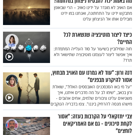
מה באמת יכול להבטיח ניצחון במלחמה?
אם האויב לא מוגדר על ידינו כאויב – הרי שבאופן
מתבקש ידינו על התחתונה, ואנחנו במו ידינו
מובילים אותו אל הניצחון עלינו
כיצד ליצור מוטיבציה שנשארת לכל
החיים?
חוה שמילוביץ בשיעור על סוד העלייה המתמדת:
איך אפשר ליצור לעצמנו מוטיבציה שתישאר ולא
תרד?
דנה ורון: "עוד לא גמרנו עם האויב מבחוץ,
אסור להיקרע מבפנים"
"על מי באו הסכסכנים האובססים האלו?", שואלת
ורון בכאב, "שימו לב על מה מדברים איתנו, איך
משניאים עלינו ציבורים שלמים, אחים אהובים -
מישהו מנסה להרחיק ביננו". צפו בדבריה הנוקבים
צבי יחזקאלי על הקרבות בעזה: "אסור
לקחת סיכונים - גם אם האמריקאים
לוחצים"