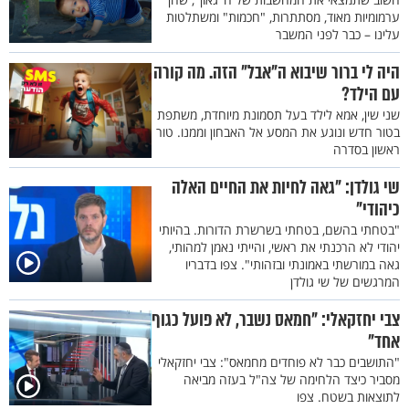
ערמומיות מאוד, מסתתרות, "חכמות" ומשתלטות
עלינו – כבר לפני המשבר
היה לי ברור שיבוא ה"אבל" הזה. מה קורה
עם הילד?
שני שין, אמא לילד בעל תסמונת מיוחדת, משתפת
בטור חדש ונוגע את המסע אל האבחון וממנו. טור
ראשון בסדרה
שי גולדן: "גאה לחיות את החיים האלה
כיהודי"
"בטחתי בהשם, בטחתי בשרשרת הדורות. בהיותי
יהודי לא הרכנתי את ראשי, והייתי נאמן למהותי,
גאה במורשתי באמונתי ובזהותי". צפו בדבריו
המרגשים של שי גולדן
צבי יחזקאלי: "חמאס נשבר, לא פועל כגוף
אחד"
"התושבים כבר לא פוחדים מחמאס": צבי יחזקאלי
מסביר כיצד הלחימה של צה"ל בעזה מביאה
לתוצאות בשטח. צפו