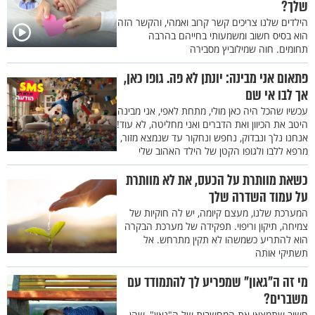
שלך?
הילדים שלנו צריכים קשר קרוב ואמהי, והקשר הזה
הוא בסיס חשוב ומשמעותי בחייהם בהרבה
תחומים. חוה שמילוביץ מסבירה
פתאום אני מבינה: יונתן לא פה. גופו כאן,
אך לבו אי שם
עכשיו שהכל היה כאן מולי, מתחת לאפי, אני מבינה
היטב את הכיוון ואת הדברים ואני מחליטה, לא עוד!
אנחנו נלך ונבדוק, נחפש ונחקור עד שנמצא מזור,
מרפא ללבו ולגופו הקטן של הילד האהוב שלי
כשאת מוותרת על הכעס, את לא מוותרת
על עמוד השדרה שלך
המערכת שלנו, מעצם קיומה, יש לה חוקיות של
צמיחה, תיקון וריפוי. תפקידה של מערכת הבקרה
הוא להתריע כשמשהו לא תקין מתרחש. אל
תשתיקי אותה
מי זה ה"גאון" שמפריע לך להתמודד עם
משברים?
חשוב שתמצאי את המחשבות של ה"גאון", שהן