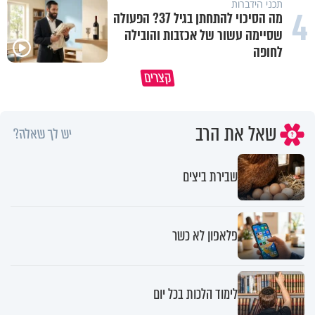
תכני הידברות
4
מה הסיכוי להתחתן בגיל 37? הפעולה
שסיימה עשור של אכזבות והובילה
לחופה
הבן שלך לא מרגיש כלום, אין לך מה
סגולה שתעזור לכם למתן את הרי
קצרים
לטרוח - הרב ירון יצחקוב
בבית
שאל את הרב
יש לך שאלה?
שבירת ביצים
פלאפון לא כשר
לימוד הלכות בכל יום