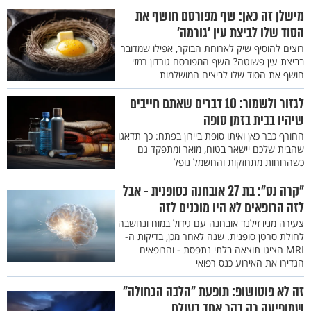
מישלן זה כאן: שף מפורסם חושף את
הסוד שלו לביצת עין 'גורמה'
רוצים להוסיף שיק לארוחת הבוקר, אפילו שמדובר
בביצת עין פשוטה? השף המפורסם גורדון רמזי
חושף את הסוד שלו לביצים המושלמות
לגזור ולשמור: 10 דברים שאתם חייבים
שיהיו בבית בזמן סופה
החורף כבר כאן ואיתו סופת ביירון בפתח: כך תדאגו
שהבית שלכם יישאר בטוח, מואר ומתפקד גם
כשהרוחות מתחזקות והחשמל נופל
"קרה נס": בת 27 אובחנה כסופנית - אבל
לזה הרופאים לא היו מוכנים לזה
צעירה מניו זילנד אובחנה עם גידול במוח ונחשבה
לחולת סרטן סופנית. שנה לאחר מכן, בדיקות ה-
MRI הציגו תוצאה בלתי נתפסת - והרופאים
הגדירו את האירוע כנס רפואי
זה לא פוטושופ: תופעת "הלבה הכחולה"
שמופיעה רק בהר אחד בעולם