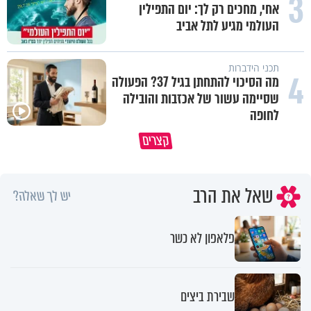
3
אחי, מחכים רק לך: יום התפילין
העולמי מגיע לתל אביב
תכני הידברות
4
מה הסיכוי להתחתן בגיל 37? הפעולה
שסיימה עשור של אכזבות והובילה
לחופה
פותחים פתח קטן - ומקבלים עול
קצרים
תשתמש באהבה של השם לטובתך
עצום
שאל את הרב
יש לך שאלה?
פלאפון לא כשר
שבירת ביצים