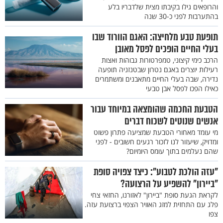
והרופאים גילו בקיבתו מצית שלדבריו בלע
בהתערבות לפני כ-30 שנה
תופעת טבע מלחיצה: האגם הוורוד שבו
בעלי החיים הופכים לפסל מאובן
הרכב כימי קיצוני, טמפרטורות גבוהות ואצות
רעילות יוצרים באגם נטרון שבטנזניה תופעה
נדירה, שבה בעלי החיים מתאבנים ומשתמרים
כאילו הפכו לפסל אבן טבעי
הטבעת החכמה שהומצאה במיוחד עבור
אנשים שנוטים לשכוח דברים
מי עומד מאחורי הטבעת שמציעה פתרון פשוט
ומדויק, שיעזור לנו לזכור רגעים חשובים - לפני
שהם נעלמים בתוך עומס היומיום?
"עזה הולכת לטבוע": כיצד צפויה סופת
"ביירון" להשפיע על הרצועה?
לקראת הגעת סופת "ביירון" לאזורנו, החזאי צחי
פלג עם התחזית למזג האוויר הצפוי ברצועת עזה.
צפו