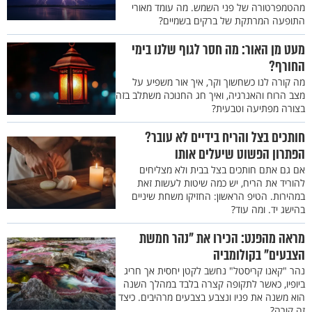
מהטמפרטורה של פני השמש. מה עומד מאורי
התופעה המרתקת של ברקים בשמיים?
מעט מן האור: מה חסר לגוף שלנו בימי
החורף?
מה קורה לנו כשחשוך וקר, איך אור משפיע על
מצב הרוח והאנרגיה, ואיך חג החנוכה משתלב בזה
בצורה מפתיעה וטבעית?
חותכים בצל והריח בידיים לא עובר?
הפתרון הפשוט שיעלים אותו
אם גם אתם חותכים בצל בבית ולא מצליחים
להוריד את הריח, יש כמה שיטות לעשות זאת
במהירות. הטיפ הראשון: החזיקו משחת שיניים
בהישג יד. ומה עוד?
מראה מהפנט: הכירו את "נהר חמשת
הצבעים" בקולומביה
נהר "קאנו קריסטל" נחשב לקטן יחסית אך חריג
ביופיו, כאשר לתקופה קצרה בלבד במהלך השנה
הוא משנה את פניו ונצבע בצבעים מרהיבים. כיצד
זה קורה?