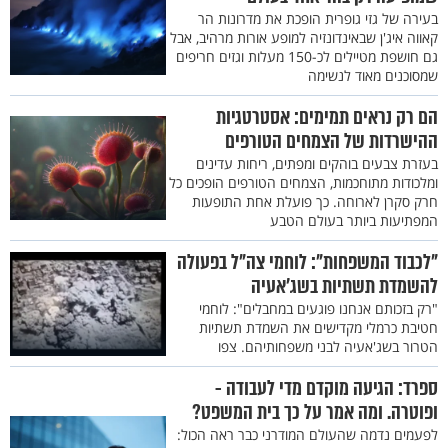
בעירה של גזי גופרית הופכת את מדרונות הר
קאווה איג'ן שבאינדונזיה למופע אורות מרהיב, אבל
גם חושפת מטיילים לכ-150 מעלות וגזים חריפים
שמסוכנים מאוד לנשימה
הם רק נראים תמימים: אסטרטגיות
ההישרדות של הצמחים הטורפים
בעזרת צבעים בוהקים ומפתים, ריחות עדינים
ומלכודות מתוחכמות, הצמחים הטורפים הופכים כל
חרק סקרן לארוחה. כך פועלת אחת התופעות
המפתיעות ביותר בעולם הטבע
"לכבוד המשפחות": לוחמי צה"ל בפעולה
להשמדת תשתיות בשג'אעיה
"רק בזכותם אנחנו פוגעים במחבלים": לוחמי
חטיבת כרמלי מקדישים את השמדת תשתיות
הטרור בשג'אעיה לבני משפחותיהם. צפו
ספרד: הגיעה מוקדם מדי לעבודה -
ופוטרה. ומה אמר על כך בית המשפט?
לפעמים נדמה שהעולם המודרני כבר ראה הכול: