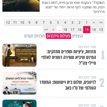
השוקולד" בעקבות שינוי צבען מירוק לחום בעונת
הקיץ, מה שמקנה לנוף מראה ייחודי של "מגש
פרלינים"
12
11
10
9
8
7
6
5
4
3
2
1
<
<<
>>
>
...
18
17
16
15
14
13
הנצפים
פעילות הידברות
תוכניות הערוץ
תכני הידברות
1
מזוזות, ציציות וספרים מחזקים:
המיזם שיביא שמירה רוחנית לאלפי
חיילי צה"ל
2
תכני הידברות
לזיווגים, שלום בית וישועות: המשדר
העולמי של ט"ו באב
תכני הידברות