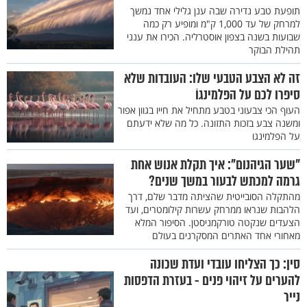
תופעת טבע נדירה שבה ענן גלילי אחד נמשך
למרחק של עד 1,000 ק"מ ומופיע רק כמה
שבועות בשנה בצפון אוסטרליה. הכירו את ענני
תהילת הבוקר
זה לא הצבע הטבעי שלו: העובדות שלא
סיפרו לכם על הפלמינגוֹ
העוף הכי צבעוני בטבע מתחיל את חייו בגוון אפור
ומשנה צבע בזכות התזונה. כל מה שלא ידעתם
על הפלמינגו
"שער הגיהנום": איך תקלת אנוש אחת
גרמה למכתש לבעור במשך שנים?
מהתקלה הסובייטית שהציתה מדבר שלם, דרך
הלהבות שנראו ממרחק עשרות קילומטרים, ועד
הצעדים שנקטה טורקמניסטן. הסיפור המלא
מאחורי אחד האתרים המסקרנים בעולם
סין: כך הצליחו עובדי ועדת שכונה
להערים על זיהוי פנים - בעזרת הדפסות
נייר