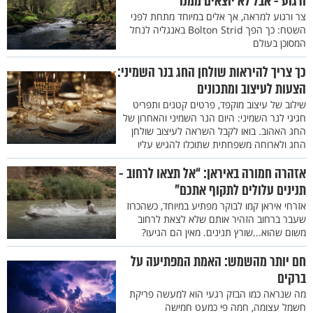
ורגוע - אבל לא יוצאים ממנו
צר ורגוע למראה, אך אלים במיוחד מתחת לפני
השטח: כך הפך Bolton Strid באנגליה לנחל
המסוכן בעולם
כך צריך להיראות שולחן החג בנר השמיני:
הצעות לעיצוב ומתכונים
שילוב של עיצוב מוקפד, פרטים קטנים ותפריט
חגיגי לנר השמיני: היום הנר השמיני והאחרון של
החג האהוב. בואו לקבל השראה לעיצוב שולחן
החג ולארוחה משפחתית שתוכלו להגיש עליו
אזהרה חמורה באיראן: “אל תצאו לרחוב -
תנינים עלולים לתקוף אתכם”
אזרחי איראן קמו לבוקר מפתיע במיוחד, כשהכרוז
שעבר ברחוב הזהיר אותם שלא לצאת לרחוב
משום שהוא...שורץ תנינים. מאין הם הגיעו?
חם יותר מהשמש: האמת המפתיעה על
ברקים
מה שנראה כמו הבזק רגעי הוא למעשה פריקת
חשמל עצומה, חמה פי כמעט חמישה