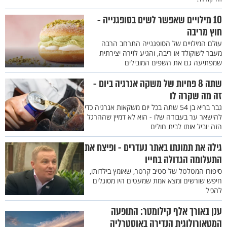
10 מילויים שאפשר לשים בסופגנייה -
חוץ מריבה
עולם המילויים של הסופגנייה התרחב הרבה
מעבר לשוקולד או ריבה, והגיע לזירה יצירתית
שמפתיעה גם את השפים המובילים
שתה 8 פחיות של משקה אנרגיה ביום -
זה מה שקרה לו
גבר בריא בן 54 שתה בכל יום משקאות אנרגיה כדי
להישאר ער בעבודה שלו - הוא לא דמיין שההרגל
הזה יוביל אותו לבית חולים
גילה את תמונתו באתר נעדרים - ופיצח את
התעלומה הגדולה בחייו
סיפורו המטלטל של סטיב קרטר, שאומץ בילדותו,
חיפש שורשים ומצא אמת שמעטים היו מסוגלים
להכיל
ענן באורך אלף קילומטר: התופעה
המטאורולוגית הנדירה באוסטרליה