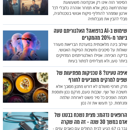
הסיפור הזה אינו רק אנקדוטה משעשעת
שהתרחשה בסין, אלא תמרור אזהרה גלובלי לכל
ארגון שממהר להחליף פיקוח אנושי בטכנולוגיה,
מבלי להבין את מגבלותיה
שימוש ב-AI ברפואה? האלגוריתם טעה
ביותר מ-20% מהמקרים
שילוב בינה מלאכותית במערכת הבריאות מעורר
שאלות על סיכונים וחשיבות הפיקוח האנושי.
בדיקה הוכיחה: אפילו האלגוריתמים המדויקים
ביותר טעו, ולא מצליחים לפתור בעיות
איפה טעינו? 8 טכניקות מפתיעות של
שפים למרקים משביעים לחורף
מרק חורפי מושלם לא דורש מתכון מסובך אלא
חשיבה של שף. שכבות טעם, מרקם נכון ותוספת
חכמה הופכים כל סיר פשוט לארוחה שלמה
ומנחמת. כך תעשו את זה נכון
הרופאים נדהמו: מצית נשכח בבטנו של
אדם במשך 30 שנה - זה מה שקרה
גבר בן 67 הגיע לבית החולים עם כאבים עזים -