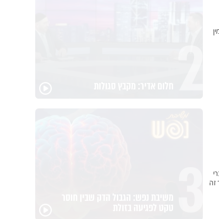
2
ין
חלום אדיר: מקבץ סגולות
3
י
 זה
משיבת נפש: הגבול הדק שבין חוסר
טקט לפגיעה בזולת