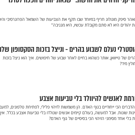
ריקני הדהים את הרשת: "שנאת יהודים הפכה לטרנד
 מאהר סיפק מונולוג חריף במיוחד שבו תקף את הצביעות של השמאל הפרוגרסיבי והימ
 יהודים היא לא סתם מקובלת עכשיו, היא מגניבה"
אוסטרלי נעלם לשבוע בהרים - וניצל בזכות הסקסופון שלו
רים של טייוואן, אותר כשהוא בחיים לאחר שבוע של חיפושים. איך הוא ניצל בזכות
ולץ מיד?
מת לאנשים להיוולד בלי טביעות אצבע
רים הכי ייחודיים בגוף האדם. הן משמשות לזיהוי פלילי, לפתיחת טלפונים, למעבר
מדינות שונות. אבל למעשה, בעולם קיימים אנשים שנולדו בלי טביעות אצבע בכלל. איך
בלי אחד מסימני הזיהוי הכי בסיסיים של גוף האדם?