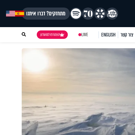
מתחזקים? דברו איתנו
צור קשר
ENGLISH
LIVE
הצטרפו למועדון