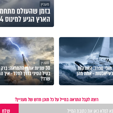
מעניין
בזמן שהעולם מתחמם:
הארץ הגיע למינוס 84 מעלות
מעניין
 חופי ספרד: האורקות
30 שניות אחרי ההמראה: ברק 
ע יאכטות - אחת מהן
בטיל הסיני בדרך לחלל - איך הו
שרד?
רוצה לקבל התראה במייל על כל תוכן חדש של מעניין?