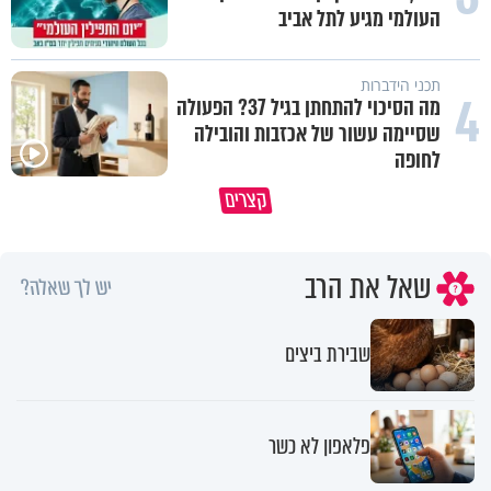
העולמי מגיע לתל אביב
תכני הידברות
4
מה הסיכוי להתחתן בגיל 37? הפעולה
שסיימה עשור של אכזבות והובילה
לחופה
קצרים
מדוע האמונה נמשלה למלח?
גם ׳הרע׳ זה הרחמים של בורא ע
שאל את הרב
יש לך שאלה?
שבירת ביצים
פלאפון לא כשר