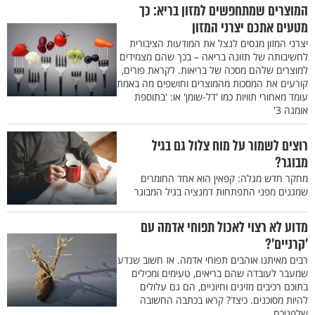
המוצרים שמתחפשים למזון בריא: כך
מטעים אתכם יצרני המזון
יצרני המזון מנסים לנצל את המודעות הציבורית
לחשיבותה של תזונה בריאה – בכך שהם מצמידים
למוצרים שלהם מסכה של בריאות. לקראת פורים,
קורעים את המסכות מהמוצרים וחושפים מה באמת
עומד מאחורי תוויות כמו 'דל-שומן' או: 'בתוספת
אומגה 3'
רוצים לשמור על מוח צלול גם בגיל
מבוגר?
מחקר חדש מגלה: קפאין הוא אחד החומרים
שמגנים מפני התפתחות דמנציה בגיל המבוגר
מדוע לא רצוי לאכול תפוחי אדמה עם
’קרניים’?
רבים מאיתנו אוהבים תפוחי אדמה. אז חשוב שנדע
שמעבר לעובדה שהם בריאים, טעימים ומכילים
בתוכם רכיבים מזינים וחיוניים, הם גם עלולים
להיות מסוכנים. כיצד? קראו בכתבה החשובה
שלפניכם