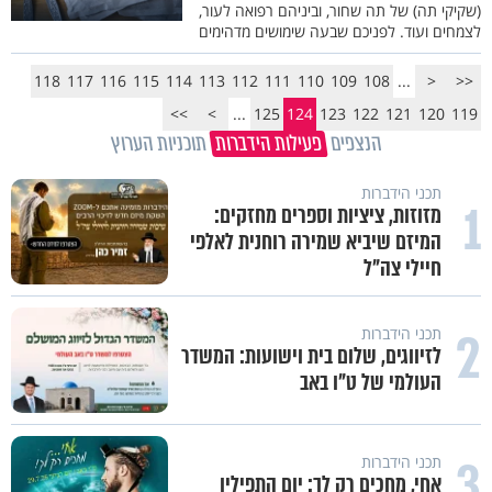
(שקיקי תה) של תה שחור, וביניהם רפואה לעור,
לצמחים ועוד. לפניכם שבעה שימושים מדהימים
118
117
116
115
114
113
112
111
110
109
108
...
<
<<
>>
>
...
125
124
123
122
121
120
119
הנצפים
פעילות הידברות
תוכניות הערוץ
תכני הידברות
1
מזוזות, ציציות וספרים מחזקים:
המיזם שיביא שמירה רוחנית לאלפי
חיילי צה"ל
2
תכני הידברות
לזיווגים, שלום בית וישועות: המשדר
העולמי של ט"ו באב
3
תכני הידברות
אחי, מחכים רק לך: יום התפילין