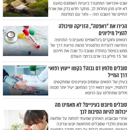
שבט אינדיאני המתגורר ביערות האמזונס כמעט
לא יודע מהן מחלות לב. מחקר חדש בדק את אורח
החיים של השבט הזה – וחזר עם המלצות
הכירו את "ראפטה", הזריקה שיכולה
להציל מיליונים
רופאים וחוקרים בינלאומיים טוענים כי התרופה
החדשה להורדת כולסטרול מהווה פריצת דרך של
ממש בטיפול במחלה שגובה כל שנה את חייהם
של 15 מיליון בני אדם ברחבי העולם
סובלים מלחץ דם גבוה? בקשו ייעוץ רפואי
דרך המייל
בעידן של רופאים עמוסים ופציינטים שמתקשים
להתמיד, ייעוץ רפואי דרך המחשב יעיל יותר מכמה
מילים שתחליפו עם הרופא
סובלים מיובש בעיניים? לא תאמינו מה
יכולות להיות הסיבות לכך
אחרי שבשבוע האחרון שמעתי לפחות על שלושה
אנשים מלבדי שסובלים מתחושת יובש וצריבה
בעיניים, הופתעתי לגלות עד כמה מדובר בתופעה