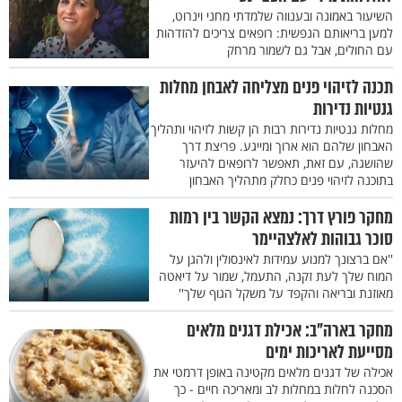
השיעור באמונה ובענווה שלמדתי מחני וינרוט,
למען בריאותם הנפשית: רופאים צריכים להזדהות
עם החולים, אבל גם לשמור מרחק
תכנה לזיהוי פנים מצליחה לאבחן מחלות
גנטיות נדירות
מחלות גנטיות נדירות רבות הן קשות לזיהוי ותהליך
האבחון שלהם הוא ארוך ומייגע. פריצת דרך
שהושגה, עם זאת, תאפשר לרופאים להיעזר
בתוכנה לזיהוי פנים כחלק מתהליך האבחון
מחקר פורץ דרך: נמצא הקשר בין רמות
סוכר גבוהות לאלצהיימר
''אם ברצונך למנוע עמידות לאינסולין ולהגן על
המוח שלך לעת זקנה, התעמל, שמור על דיאטה
מאוזנת ובריאה והקפד על משקל הגוף שלך''
מחקר בארה"ב: אכילת דגנים מלאים
מסייעת לאריכות ימים
אכילה של דגנים מלאים מקטינה באופן דרמטי את
הסכנה לחלות במחלות לב ומאריכה חיים - כך