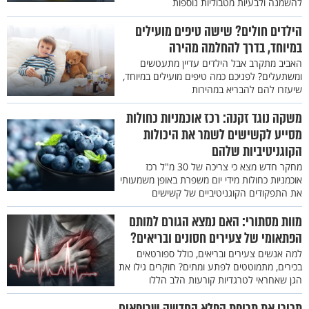
להשמנה ולבעיות מטבוליות נוספות
הילדים חולים? שישה טיפים מועילים
במיוחד, בדרך להחלמה מהירה
האביב מתקרב אבל הילדים עדיין מתעטשים
ומשתעלים? לפניכם כמה טיפים מועילים במיוחד,
שיעזרו להם להבריא במהירות
משקה נוגד זקנה: רכז אוכמניות כחולות
מסייע לקשישים לשמר את היכולות
הקוגניטיביות שלהם
מחקר חדש מצא כי צריכה של 30 מ"ל רכז
אוכמניות כחולות מידי יום משפרת באופן משמעותי
את התפקודים הקוגניטיביים של קשישים
מוות מסתורי: האם נמצא הגורם למותם
הפתאומי של צעירים חסונים ובריאים?
למה אנשים צעירים ובריאים, כולל ספורטאים
בכירים, מתמוטטים לפתע ומתים? חוקרים גילו את
הגן שאחראי לטרגדיות קורעות הלב הללו
תכירו את תרופת הפלא החדשה שרופאים