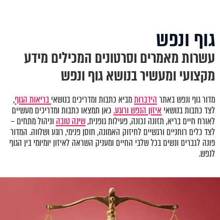
גוף ונפש
עשרות מאמרים וסרטונים המכילים מידע
מקצועי ומעשיר בנושא גוף ונפש
מדור גוף ונפש באתר
הידברות
מביא כתבות ומדריכים בנושאי
בריאות הגוף
,
לצד כתבות בנושאי
איזון הנפש ורוגע.
כאן תמצאו כתבות ומדריכים מעשיים
לאורח חיים בריא, תזונה נכונה, פעילות גופנית,
שינה טובה
וניהול מתחים –
לצד כלים רוחניים ורגשיים לחיזוק האמונה, חוסן פנימי, רוגע ושלווה. המדור
פונה לגברים ונשים בכל שלבי החיים ומעניק השראה לאיזון יומיומי בין הגוף
לנפש.