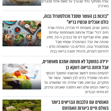
עולה ממחקר גדול שנערך על מאות אלפי מבוגרים
בארה"ב
"בזכות בן העשר שסבל מכולסטרול גבוה,
כולנו אוכלים עכשיו בריא"
במשך שנים, משפחת לוי מגדרה, ניהלה אורח
חיים 'רגיל' שכלל ארוחות משפחתיות עתירות
שומן. אלא שבדיקת דם של בנם בן ה-10, סתיו,
שינתה את הכל: כשהתגלה שסתיו סובל
מכולסטרול גבוה, החליטו בני המשפחה כולם –
להירתם לעזרתו, ולהחיל תזונה בריאה בבית
ירידה במשקל לא תעשה אתכם מאושרים,
אבל תזונה בריאה דווקא כן
לפעמים נוטים לחשוב שהשגת המשקל הנכסף
היא מה שמפריד בינינו לבין האושר. עשור של
מחקרים, עם זאת, סובר אחרת: מה שמשפיע על
בריאות הנפש שלנו הוא התזונה שאנחנו צורכים,
לא מידות הבגדים
האנשים עם הלבבות הבריאים ביותר
בעולם חיים ביערות האמזונס