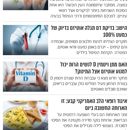
נפוצה. מסתבר ש'תסמונת העין היבשה' היא אחת
הסיבות השכיחות ביותר לביקורים אצל רופאי
עיניים. לפניכם הסימפטומים ודרכי הטיפול בבעיה
הישג: בדיקת דם תגלה אוטיזם בדיוק של
כמעט 100%
חוקרים הצליחו לזהות חלבונים מסוימים, שבמידה
והם קיימים – ייגרם באופן כמעט וודאי אוטיזם.
המטרה: הקדמת הטיפול בילדים
האם מתן ויטמין D לנשים הרות יכול
למנוע אוטיזם אצל התינוק?
מחקר חדש מצא כי עכברות הרות שצרכו ויטמין D
בצורת הורמון פעיל המליטו כולן עכברים בריאים,
שאינם סובלים מאוטיזם
איגוד רופאי הלב האמריקני קבע: זו
הארוחה החשובה ביום
זמני הארוחות הם בעלי השפעה דרמטית על
הבריאות: ארוחת בוקר סדירה מקטינה את הסיכוי
לסוכרת. נשנושי לילה מגדילים את הסיכוי