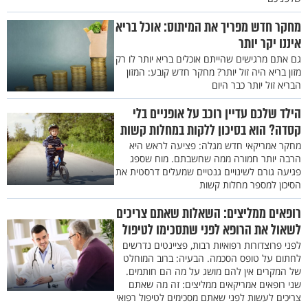
מחקר חדש מפריך את המיתוס: אוכל בריא
איננו יקר יותר
גם אתם מרגישים שהייתם אוכלים בריא יותר לו רק
מזון בריא היה זול יותר? מחקר חדש קובע: המזון
הבריא זול יותר כבר היום
הילד שלכם עדיין רוכב על אופניים בלי
קסדה? הוא בסיכון ללקות במחלות קשות
מחקר אמריקאי חדש מגלה: פציעה לראש היא
הרבה יותר חמורה ממה שחשבתם. מוח שספג
פגיעה גורם לשינויים גנטיים שמעלים דרסטית את
הסיכון למספר מחלות קשות
רופאים ממליצים: השאלות שאתם צריכים
לשאול את הרופא לפני שתסכימו לטיפול
לפני פרוצדורות רפואיות רבות, פציינטים נדרשים
לחתום על טופס הסכמה. הבעיה: ברוב המוחלט
של המקרים אין להם מושג על מה הם חותמים.
שני רופאים אמריקאים ממליצים: זה מה שאתם
צריכים לעשות לפני שאתם מסכימים לטיפול רפואי