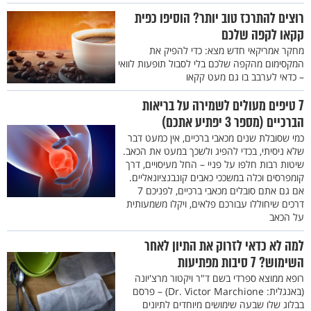
רוצים להתרכז טוב יותר? הוסיפו כפית
קקאו לקפה שלכם
מחקר אמריקאי חדש מצא: כדי להפיק את
המקסימום מהקפה שלכם בלי לסבול תופעות לוואי
– כדאי לערבב בו גם מעט קקאו
7 טיפים מעולים לשמירה על בריאות
הברכיים (מספר 3 יפתיע אתכם)
כמי שסובלת שנים מכאבי ברכיים, אין כמעט דבר
שלא ניסיתי, בכדי להפיג ולשכך במעט את הכאב.
שיטות רבות חלפו על פניי – החל מעיסויים, דרך
קומפרסים וכלה במשככי כאבים קונבנציונאליים.
אם גם אתם סובלים מכאבי ברכיים, לפניכם 7
דרכים שיחוללו עבורכם פלאים, ויקלו משמעותית
על הכאב
למה לא כדאי לזרוק את התיון לאחר
השימוש? 7 סיבות מפתיעות
רופא ממוצא ספרדי בשם ד"ר ויקטור מרצ'יונה
(באנגלית: Dr. Victor Marchione) – פרסם
בבלוג שלו שבעה שימושים מיוחדים לתיונים