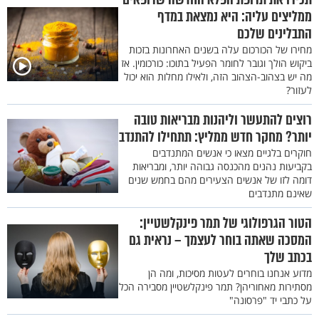
ממליצים עליה: היא נמצאת במדף
התבלינים שלכם
מחירו של הכורכום עלה בשנים האחרונות בזכות
ביקוש הולך וגובר לחומר הפעיל בתוכו: כורכומין. אז
מה יש בצהוב-הצהוב הזה, ולאילו מחלות הוא יכול
לעזור?
רוצים להתעשר וליהנות מבריאות טובה
יותר? מחקר חדש ממליץ: תתחילו להתנדב
חוקרים בלגיים מצאו כי אנשים המתנדבים
בקביעות נהנים מהכנסה גבוהה יותר, ומבריאות
דומה לזו של אנשים הצעירים מהם בחמש שנים
שאינם מתנדבים
הטור הגרפולוגי של תמר פינקלשטיין:
המסכה שאתה בוחר לעצמך – נראית גם
בכתב שלך
מדוע אנחנו בוחרים לעטות מסיכות, ומה הן
מסתירות מאחוריהן? תמר פינקלשטיין מסבירה הכל
על כתבי יד "פרסונה"