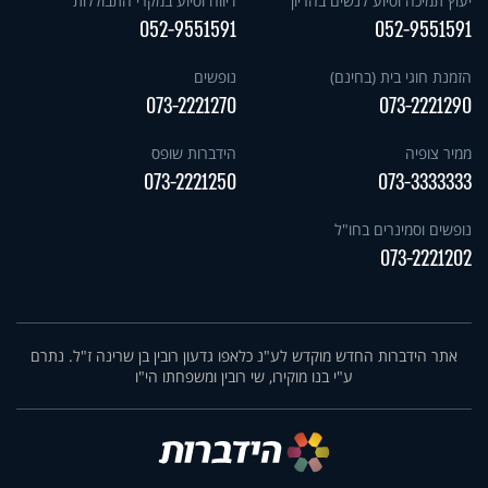
יעוץ תמיכה וסיוע לנשים בהריון
דיווח וסיוע במקרי התבוללות
052-9551591
052-9551591
הזמנת חוגי בית (בחינם)
נופשים
073-2221270
073-2221290
ממיר צופיה
הידברות שופס
073-2221250
073-3333333
נופשים וסמינרים בחו"ל
073-2221202
אתר הידברות החדש מוקדש לע"נ כלאפו גדעון רובין בן שרינה ז"ל. נתרם
ע"י בנו מוקירו, שי רובין ומשפחתו הי"ו