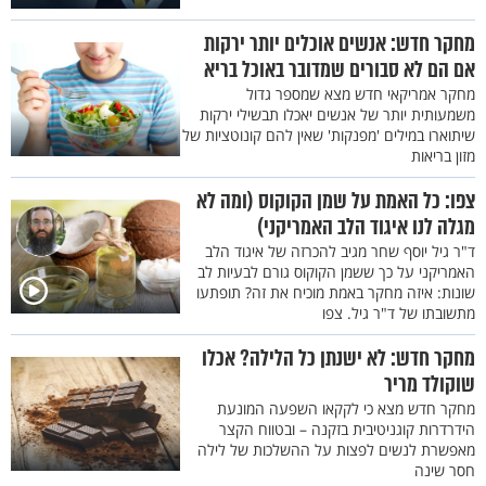
מחקר חדש: אנשים אוכלים יותר ירקות
אם הם לא סבורים שמדובר באוכל בריא
מחקר אמריקאי חדש מצא שמספר גדול
משמעותית יותר של אנשים יאכלו תבשילי ירקות
שיתוארו במילים 'מפנקות' שאין להם קונוטציות של
מזון בריאות
צפו: כל האמת על שמן הקוקוס (ומה לא
מגלה לנו איגוד הלב האמריקני)
ד"ר גיל יוסף שחר מגיב להכרזה של איגוד הלב
האמריקני על כך ששמן הקוקוס גורם לבעיות לב
שונות: איזה מחקר באמת מוכיח את זה? תופתעו
מתשובתו של ד"ר גיל. צפו
מחקר חדש: לא ישנתן כל הלילה? אכלו
שוקולד מריר
מחקר חדש מצא כי לקקאו השפעה המונעת
הידרדרות קוגניטיבית בזקנה – ובטווח הקצר
מאפשרת לנשים לפצות על ההשלכות של לילה
חסר שינה