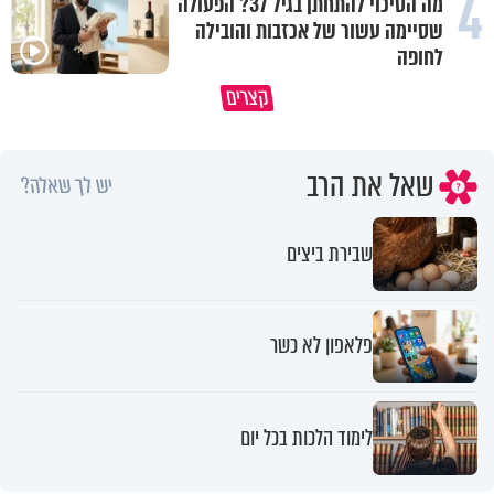
4
מה הסיכוי להתחתן בגיל 37? הפעולה
שסיימה עשור של אכזבות והובילה
לחופה
קצרים
מדוע האמונה נמשלה למלח?
גם ׳הרע׳ זה הרחמים של בורא ע
שאל את הרב
יש לך שאלה?
שבירת ביצים
פלאפון לא כשר
לימוד הלכות בכל יום