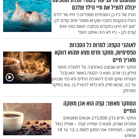
שמעתם על טביעה יבשה? הכרת התופעה
יכולה להציל את חיי הילד שלכם
הוריו של ג'יו בן השנתיים מספרים כי חייו של ילדם
ניצלו בעקבות כתבה שקראו מספר ימים קודם לכן.
"אם לא היינו נתקלים בכתבה הזאת כמה ימים
קודם לכן – ג'יו לא היה איתנו היום"
לאוהבי הקפה: למרות כל הסברות
הפסימיות, מחקר חדש מצא שהוא דווקא
מאריך חיים
מחקר חדש שבוצע באחרונה על למעלה מחצי
מיליון בני אדם, מצא כי הקפה באשר הוא (בכל
הצורות שהן) תורם להארכת החיים ולא כפי שנטען
עד כה, שהוא מזיק ולא כדאי להפריז בו. צפו בסיקור
המרתק
המחקר מאשר: קפה הוא אכן משקה
החיים
מחקר חדש בדק 215,000 אנשים ממוצאים
אתניים שונים, ומצא כי שתייה קפה – אפילו נטול
קפאין – מפחיתה את הסיכון למוות ב-12 עד 18
אחוזים