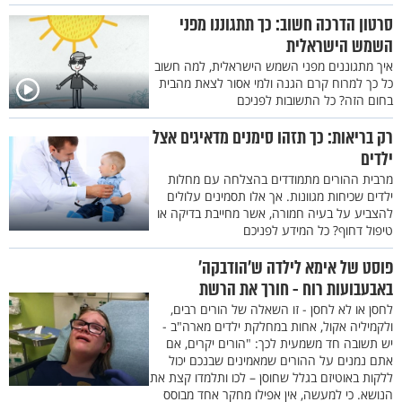
סרטון הדרכה חשוב: כך תתגוננו מפני
השמש הישראלית
איך מתגוננים מפני השמש הישראלית, למה חשוב
כל כך למרוח קרם הגנה ולמי אסור לצאת מהבית
בחום הזה? כל התשובות לפניכם
רק בריאות: כך תזהו סימנים מדאיגים אצל
ילדים
מרבית ההורים מתמודדים בהצלחה עם מחלות
ילדים שכיחות מגוונות. אך אלו תסמינים עלולים
להצביע על בעיה חמורה, אשר מחייבת בדיקה או
טיפול דחוף? כל המידע לפניכם
פוסט של אימא לילדה ש’הודבקה’
באבעבועות רוח - חורך את הרשת
לחסן או לא לחסן - זו השאלה של הורים רבים,
ולקמיליה אקול, אחות במחלקת ילדים מארה"ב -
יש תשובה חד משמעית לכך: "הורים יקרים, אם
אתם נמנים על ההורים שמאמינים שבנכם יכול
ללקות באוטיזם בגלל שחוסן – לכו ותלמדו קצת את
הנושא. כי למעשה, אין אפילו מחקר אחד מבוסס