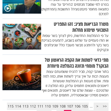
בפרט למי שסובל מכתמים 'בהירים' על עורו
כתוצאה מחוסר פיגמנטציה? התשובות (המרתקות)
לפניכם
משרד הבריאות מציג: זהו התפריט
השבועי שימנע מחלות
על פי ההמלצות החדשות, ניתן לצרוך בשר עופות
או הודו פעמיים עד שלוש בשבוע, להמעיט בצריכת
בשר בקר ולהימנע מבשר מעובד כולל שניצלונים
ונקניקים
מתי כדאי לשתות את הקפה הראשון של
הבוקר? מומחי תזונה בהמלצה מיוחדת
בתור אוהבי קפה, סביר להניח ששמעתם עצות
מעצות רבות על איך צריך לשתות אותו, כמה למה
ומתי. אולם מעטות הן ההמלצות שעשרות
דיאטנים ותזונאים חתומים עליהן, כמו המלצה זו
שלפניכם – שצוות שלם של דיאטנים, תזונאים ואף
רופאים מסידני שבאוסטרליה, חתומים עליה
115
114
113
112
111
110
109
108
107
106
105
...
<
<<