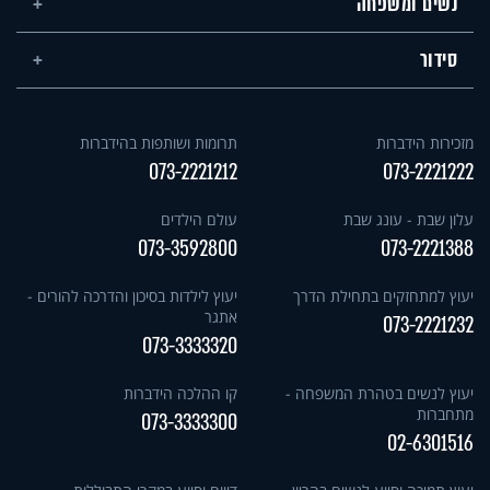
נשים ומשפחה
סידור
מזכירות הידברות
תרומות ושותפות בהידברות
073-2221212
073-2221222
עלון שבת - עונג שבת
עולם הילדים
073-3592800
073-2221388
יעוץ למתחזקים בתחילת הדרך
יעוץ לילדות בסיכון והדרכה להורים -
אתגר
073-2221232
073-3333320
יעוץ לנשים בטהרת המשפחה -
קו ההלכה הידברות
מתחברות
073-3333300
02-6301516