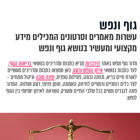
גוף ונפש
עשרות מאמרים וסרטונים המכילים מידע
מקצועי ומעשיר בנושא גוף ונפש
מדור גוף ונפש באתר
הידברות
מביא כתבות ומדריכים בנושאי
בריאות הגוף
,
לצד כתבות בנושאי
איזון הנפש ורוגע.
כאן תמצאו כתבות ומדריכים מעשיים
לאורח חיים בריא, תזונה נכונה, פעילות גופנית,
שינה טובה
וניהול מתחים –
לצד כלים רוחניים ורגשיים לחיזוק האמונה, חוסן פנימי, רוגע ושלווה. המדור
פונה לגברים ונשים בכל שלבי החיים ומעניק השראה לאיזון יומיומי בין הגוף
לנפש.