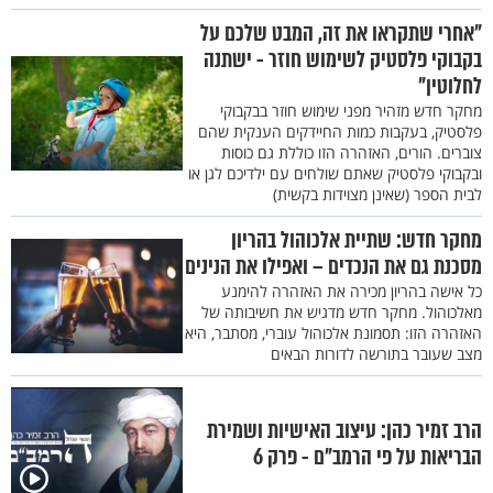
"אחרי שתקראו את זה, המבט שלכם על
בקבוקי פלסטיק לשימוש חוזר - ישתנה
לחלוטין"
מחקר חדש מזהיר מפני שימוש חוזר בבקבוקי
פלסטיק, בעקבות כמות החיידקים הענקית שהם
צוברים. הורים, האזהרה הזו כוללת גם כוסות
ובקבוקי פלסטיק שאתם שולחים עם ילדיכם לגן או
לבית הספר (שאינן מצוידות בקשית)
מחקר חדש: שתיית אלכוהול בהריון
מסכנת גם את הנכדים – ואפילו את הנינים
כל אישה בהריון מכירה את האזהרה להימנע
מאלכוהול. מחקר חדש מדגיש את חשיבותה של
האזהרה הזו: תסמונת אלכוהול עוברי, מסתבר, היא
מצב שעובר בתורשה לדורות הבאים
הרב זמיר כהן: עיצוב האישיות ושמירת
הבריאות על פי הרמב"ם - פרק 6