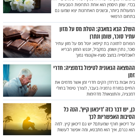
בכדי. שמן היסמין הוא אחת התרופות הטבעיות
המעולות ביותר, ובשנים האחרונות יצא שמעו גם
בתחום הרפואי
השלב הבא במאבק: הטלת מס על מזון
עתיר סוכר, שומן ונתרן
הפורום לתזונה בת קיימא: יוטל מס על מזון עתיר
סוכר, נתרן ושומן. במקביל, יונגש המזון הבריא
לאוכלוסייה במצב סוציו-אקונומי נמוך
ההמצאה הגאונית לטיפול בדמנציה: חדרי
זמן
בית אבות בדרזדן הקים חדרי זמן אשר מדמים את
החיים במזרח גרמניה בעבר, לצורך טיפול בחולי
דמנציה, והתוצאות? מדהימות
כן, יש דבר כזה 'דיכאון קיץ'. הנה כל
הסיבות האפשריות לכך
על דיכאון חורף שמעתם? יש גם דיכאון קיץ. למה
הוא נגרם, איך הוא מתבטא, ומה אפשר לעשות