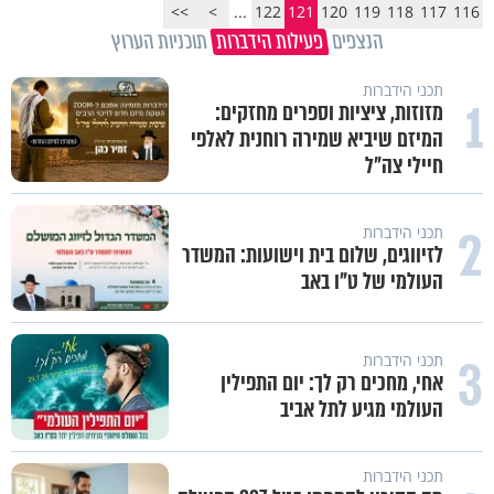
>>
>
...
122
121
120
119
118
117
116
הנצפים
פעילות הידברות
תוכניות הערוץ
תכני הידברות
1
מזוזות, ציציות וספרים מחזקים:
המיזם שיביא שמירה רוחנית לאלפי
חיילי צה"ל
2
תכני הידברות
לזיווגים, שלום בית וישועות: המשדר
העולמי של ט"ו באב
3
תכני הידברות
אחי, מחכים רק לך: יום התפילין
העולמי מגיע לתל אביב
תכני הידברות