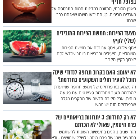
בפלפל חריף
באופן מסורתי, התזונה במדינות חמות התבססה על
מאכלים חריפים. כן, הם ידעו משהו שאנחנו כבר
שכחנו
מצעד הפירות: חמשת הפירות המובילים
(שלי) לקיץ
אסף אלזרע אסף עבורכם את חמשת הפירות
המומלצים, היעילים והבריאים ביותר שכדאי לכם
לצרוך בקיץ הקרוב
לא יאומן: האם בקרוב תרופה לנדודי שינה
תוכל להעיר חולים השקועים בתרדמת?
זה נשמע כמו פרדוקס של ממש: תרופה שמיועדת
להרדמה תעיר מתרדמת פציינטים עם פגיעה
מוחית. אבל סקירה חדשה של מחקרים מגלה
שבפרדוקס הזה יש ממש
לא רק לחרדות: 3 יתרונות בריאותיים של
פרח היסמין, שאולי לא הכרתם
מזה שנים נוהגים בתעשיות השונות להשתמש
בתמצית שמן של פרח היסמין לשלל שימושים - ולא