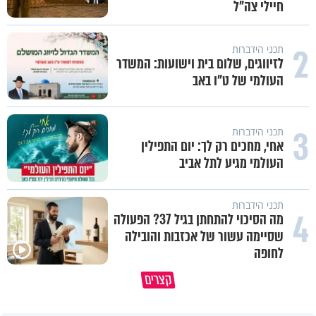
חיילי צה"ל
2
תכני הידברות
לזיווגים, שלום בית וישועות: המשדר
העולמי של ט"ו באב
3
תכני הידברות
אחי, מחכים רק לך: יום התפילין
העולמי מגיע לתל אביב
תכני הידברות
4
מה הסיכוי להתחתן בגיל 37? הפעולה
שסיימה עשור של אכזבות והובילה
לחופה
קצרים
מדוע האמונה נמשלה למלח?
גם ׳הרע׳ זה הרחמים של בורא ע