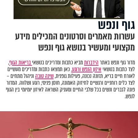
גוף ונפש
עשרות מאמרים וסרטונים המכילים מידע
מקצועי ומעשיר בנושא גוף ונפש
מדור גוף ונפש באתר
הידברות
מביא כתבות ומדריכים בנושאי
בריאות הגוף
,
לצד כתבות בנושאי
איזון הנפש ורוגע.
כאן תמצאו כתבות ומדריכים מעשיים
לאורח חיים בריא, תזונה נכונה, פעילות גופנית,
שינה טובה
וניהול מתחים –
לצד כלים רוחניים ורגשיים לחיזוק האמונה, חוסן פנימי, רוגע ושלווה. המדור
פונה לגברים ונשים בכל שלבי החיים ומעניק השראה לאיזון יומיומי בין הגוף
לנפש.