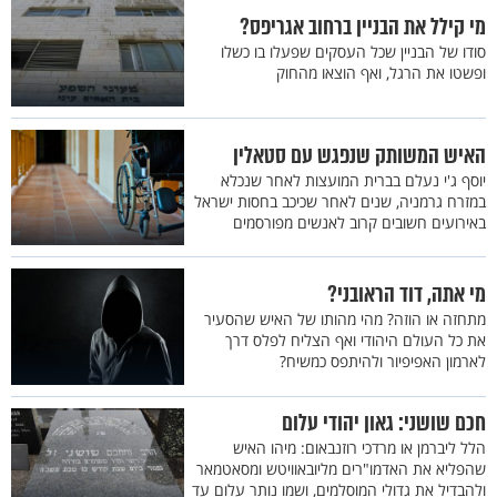
מי קילל את הבניין ברחוב אגריפס?
סודו של הבניין שכל העסקים שפעלו בו כשלו
ופשטו את הרגל, ואף הוצאו מהחוק
האיש המשותק שנפגש עם סטאלין
יוסף ג'י נעלם בברית המועצות לאחר שנכלא
במזרח גרמניה, שנים לאחר שכיכב בחסות ישראל
באירועים חשובים קרוב לאנשים מפורסמים
מי אתה, דוד הראובני?
מתחזה או הוזה? מהי מהותו של האיש שהסעיר
את כל העולם היהודי ואף הצליח לפלס דרך
לארמון האפיפיור ולהיתפס כמשיח?
חכם שושני: גאון יהודי עלום
הלל ליברמן או מרדכי רוזנבאום: מיהו האיש
שהפליא את האדמו"רים מליובאוויטש ומסאטמאר
ולהבדיל את גדולי המוסלמים, ושמו נותר עלום עד