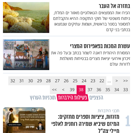
בחזרה אל העבר
הכירו את הממצאים הגאולוגיים מאזור ים המלח,
ניתוח משפטי של חוקי התקופה ההיא והקבלתם
למסופר בספר בראשית, ושמות עתיקים שנמצאו
בכתבי בני קדם
עשרת המכות בפאפירוס המצרי
המסורת היהודית דאגה לשמר בכתב ובעל פה את
זיכרון אירועי יציאת מצרים בבטיחות מושלמת
לדורות עולם
32
31
30
29
28
27
26
25
24
23
22
...
<
<<
>>
>
39
38
37
36
35
34
33
הנצפים
פעילות הידברות
תוכניות הערוץ
תכני הידברות
1
מזוזות, ציציות וספרים מחזקים:
המיזם שיביא שמירה רוחנית לאלפי
חיילי צה"ל