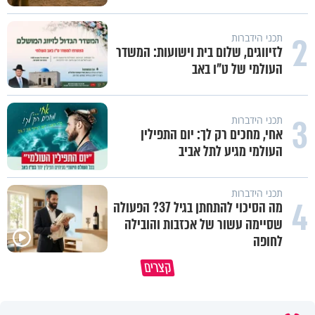
2
תכני הידברות
לזיווגים, שלום בית וישועות: המשדר
העולמי של ט"ו באב
3
תכני הידברות
אחי, מחכים רק לך: יום התפילין
העולמי מגיע לתל אביב
תכני הידברות
4
מה הסיכוי להתחתן בגיל 37? הפעולה
שסיימה עשור של אכזבות והובילה
לחופה
פותחים פתח קטן - ומקבלים עול
קצרים
תשתמש באהבה של השם לטובתך
עצום