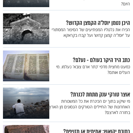
היום?
היכן נטמן יוסל’ה הקמצן הקדוש?
הכירו את גלגוליו המפתיעים של הסיפור המסתורי
על 'יוסל'ה קמצן קדוש' ועל קברו בקראקא
כתב היד היקר בעולם - נעלם?
כמעט מחצית מדפי 'כתר ארם צובא' נעלמו. מי
העלים אותם?
אוצר טורקי ענק מתחת לכנרת?
מי שיקע בתוך ים הכינרת את כל המשכורות
האחרונות של החיילים הטורקים הנסוגים מן הארץ
בחזרה לארצם?
כתובת יהואש: אמיתית או מזויפת?