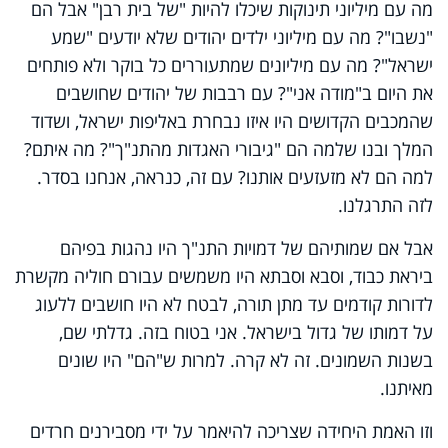
מה עם מיליוני תינוקות שיכלו להיות "של בית רבן" אבל הם
"נשבו"? מה עם מיליוני ילדים יהודים שלא יודעים "שמע
ישראל"? מה עם מיליונים שמתעוררים כל בוקר ולא פותחים
את היום ב"מודה אני"? עם רבבות של יהודים שחושבים
שהמכבים הקדושים היו איזו נבחרת באליפות ישראל, ושדוד
המלך ובנו שלמה הם "גיבורי האגדות מהתנ"ך"? מה איתם?
למה הם לא מזעזעים אותנו? עם זה, כנראה, אנחנו בסדר.
לזה התרגלנו.
אבל אם שמותיהם של דמויות התנ"ך היו נהגות בפיהם
ביראת כבוד, וסבא וסבתא היו משמשים עבורם חוליה מקשרת
לדורות קודמים עד מתן תורה, לבטח לא היו חושבים ללעוג
על דמותו של גדול בישראל. אני בטוח בזה. גדלתי שם,
בשנות השמונים. זה לא קרה. למרות ש"הם" היו שונים
מאיתנו.
וזו האמת היחידה שצריכה להיאמר על ידי מסבירנים חרדים