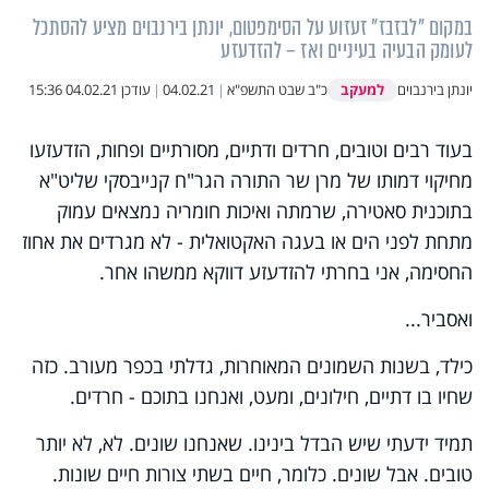
במקום "לבזבז" זעזוע על הסימפטום, יונתן בירנבוים מציע להסתכל
לעומק הבעיה בעיניים ואז – להזדעזע
למעקב
יונתן בירנבוים
כ"ב שבט התשפ"א
|
04.02.21
|
עודכן
04.02.21 15:36
בעוד רבים וטובים, חרדים ודתיים, מסורתיים ופחות, הזדעזעו
מחיקוי דמותו של מרן שר התורה הגר"ח קנייבסקי שליט"א
בתוכנית סאטירה, שרמתה ואיכות חומריה נמצאים עמוק
מתחת לפני הים או בעגה האקטואלית - לא מגרדים את אחוז
החסימה, אני בחרתי להזדעזע דווקא ממשהו אחר.
ואסביר...
כילד, בשנות השמונים המאוחרות, גדלתי בכפר מעורב. כזה
שחיו בו דתיים, חילונים, ומעט, ואנחנו בתוכם - חרדים.
תמיד ידעתי שיש הבדל בינינו. שאנחנו שונים. לא, לא יותר
טובים. אבל שונים. כלומר, חיים בשתי צורות חיים שונות.