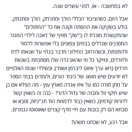
לא במחשבה - אז, לפני עשרים שנה.
אבל היום, כשהציבור הכללי הולך ומתרחק, הולך ומתנתק,
בולע בשקיקה את ההסתה וקונה את כל "החתולים"
שהתקשורת מוכרת לו ב"שק" מזויף של דאגה לילדי המגזר
המסכנים שגדלים בבתים צפופים בלי אפשרות ללמוד
ולהתפתח, וכשהרחוב החילוני מדבר בגלוי על שנאתו לדת
ולחרדים, ומייקר כל מי שהאג'נדה שלו מסתכמת בשנאת
חרדים (ראו ערך איווט ליברמן ושות'), וכשילדי שנות האלפיים
לא יודעים שיש מושג של כיבוד הורים, ולומדים בבתי הספר
על מתן תורה כמו על איזו אגדה מארץ עוץ - מה הפלא אם כן
שיש חיקוי זול ומבזה של גדול הדור? - ככה זה כשאין קשר
לדורות קודמים, כשאין כבוד לדמויות הוד תנ"כיות, וסבא או
סבתא הם רק בובות עם חיי מדף קצרים שאוטוטו נגמרים.
אבל רגע, לא שכחנו משהו?