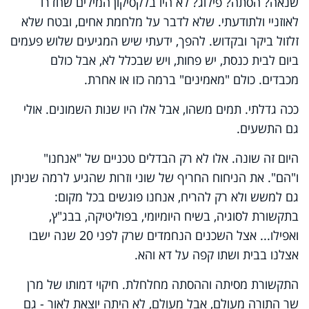
שנאה? הסתה? פילוג? לא היו בלקסיקון המילים שחדרו
לאוזניי ולתודעתי. שלא לדבר על מלחמת אחים, ובטח שלא
זלזול ביקר ובקדוש. להפך, ידעתי שיש המגיעים שלוש פעמים
ביום לבית כנסת, יש פחות, ויש שבכלל לא, אבל כולם
מכבדים. כולם "מאמינים" ברמה כזו או אחרת.
ככה גדלתי. תמים משהו, אבל אלו היו שנות השמונים. אולי
גם התשעים.
היום זה שונה. אלו לא רק הבדלים טכניים של "אנחנו"
ו"הם". את הניחוח החריף של שוני וזרות שהגיע לרמה שניתן
גם למשש ולא רק להריח, אנחנו פוגשים בכל מקום:
בתקשורת לסוגיה, בשיח היומיומי, בפוליטיקה, בבג"ץ,
ואפילו... אצל השכנים הנחמדים שרק לפני 20 שנה ישבו
אצלנו בבית ושתו קפה על דא והא.
התקשורת מסיתה וההסתה מחלחלת. חיקוי דמותו של מרן
שר התורה מעולם, אבל מעולם, לא היתה יוצאת לאור - גם