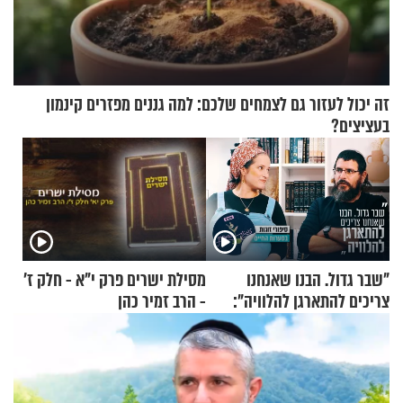
זה יכול לעזור גם לצמחים שלכם: למה גננים מפזרים קינמון
בעציצים?
"שבר גדול. הבנו שאנחנו
מסילת ישרים פרק י"א - חלק ז’
צריכים להתארגן להלוויה":
- הרב זמיר כהן
זוגיות במבחן, הפעם עם מרים
וגד דנינו