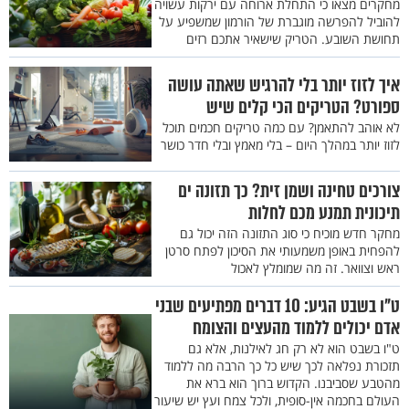
מחקרים מצאו כי התחלת ארוחה עם ירקות עשויה
להוביל להפרשה מוגברת של הורמון שמשפיע על
תחושת השובע. הטריק שישאיר אתכם רזים
איך לזוז יותר בלי להרגיש שאתה עושה
ספורט? הטריקים הכי קלים שיש
לא אוהב להתאמן? עם כמה טריקים חכמים תוכל
לזוז יותר במהלך היום – בלי מאמץ ובלי חדר כושר
צורכים טחינה ושמן זית? כך תזונה ים
תיכונית תמנע מכם לחלות
מחקר חדש מוכיח כי סוג התזונה הזה יכול גם
להפחית באופן משמעותי את הסיכון לפתח סרטן
ראש וצוואר. זה מה שמומלץ לאכול
ט"ו בשבט הגיע: 10 דברים מפתיעים שבני
אדם יכולים ללמוד מהעצים והצומח
ט"ו בשבט הוא לא רק חג לאילנות, אלא גם
תזכורת נפלאה לכך שיש כל כך הרבה מה ללמוד
מהטבע שסביבנו. הקדוש ברוך הוא ברא את
העולם בחכמה אין-סופית, ולכל צמח ועץ יש שיעור