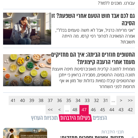
עבורנו. מוכנים ללמוד?
גם לכם אבד חוש הטעם אחרי השפעת? זו
הסיבה
"אני מריחה כרגיל, אבל לא חשה טעמים בכלל",
אמרה המאזינה לפרופ' רפי קרסו. מה הייתה
תשובתו?
החטופים חוזרים הביתה: איך הם מחזיקים
מעמד אחרי הרעבה קיצונית?
מומחית לתזונה קלינית מאוניברסיטת חיפה ויועצת
תזונה במטה החטופים, מסבירה בראיון כי ייתכן
שהחטופים קיבלו כמויות גדולות של מזון או אף
תרופות לפני השחרור
41
40
39
38
37
36
35
34
33
32
31
...
<
<<
>>
>
...
48
47
46
45
44
43
42
הנצפים
פעילות הידברות
תוכניות הערוץ
תכני הידברות