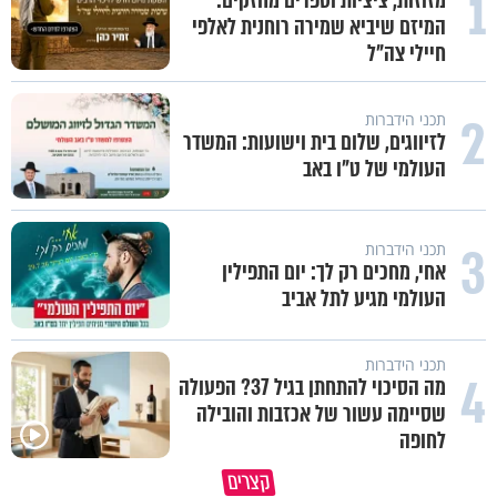
1
מזוזות, ציציות וספרים מחזקים:
המיזם שיביא שמירה רוחנית לאלפי
חיילי צה"ל
2
תכני הידברות
לזיווגים, שלום בית וישועות: המשדר
העולמי של ט"ו באב
3
תכני הידברות
אחי, מחכים רק לך: יום התפילין
העולמי מגיע לתל אביב
תכני הידברות
4
מה הסיכוי להתחתן בגיל 37? הפעולה
שסיימה עשור של אכזבות והובילה
לחופה
קצרים
ערכת הזיווג של הידברות שופס
מתכון ל׳שבת שלום׳