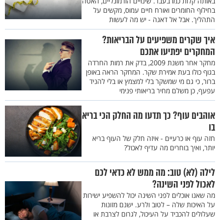
באותה קלות כמו בעבר. שינויים הורמונליים, האטה
בחילוף החומרים ואורח חיים עמוס, מקשים על
התהליך. אבל אל דאגה - יש מה לעשות
איך שקרים משפיעים על הבריאות?
המחקרים יפתיעו אתכם
מחקר אחר משנת 2009, בדק את רמות החרדה
בגוף כולו בעת אמירת שקר. המחקר הראה באופן
ברור, כי גם מי שמשקר בלי למצמץ או בלי להניד
עפעף, כן משלם מחיר בריאותי פנימי
אוהבים עוף? כך תדעו מה החלק הכי בריא
בו
חזה עוף או כרעיים - איזה חלק של העוף בריא
יותר, ואיך בוחרים מה עדיף לאכול?
לילה (לא) טוב: מה ממש לא כדאי לכם
לאכול לפני השינה?
מה שאנו אוכלים לפני השינה יכול להשפיע ישירות
על האיכות שלה – לטוב ולרע. ישנם מזונות
שעלולים להכביד על העיכול, לגרום לצרבת או