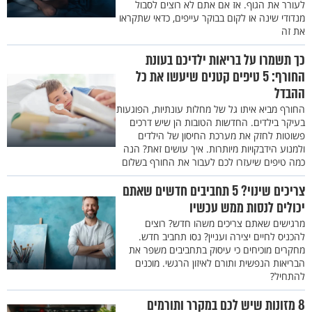
לעורר את הגוף. אז אם אתם לא רוצים לסבול
מנדודי שינה או לקום בבוקר עייפים, כדאי שתקראו
את זה
כך תשמרו על בריאות ילדיכם בעונת
החורף: 5 טיפים קטנים שיעשו את כל
ההבדל
החורף מביא איתו גל של מחלות עונתיות, הפוגעות
בעיקר בילדים. החדשות הטובות הן שיש דרכים
פשוטות לחזק את מערכת החיסון של הילדים
ולמנוע הידבקויות מיותרות. איך עושים זאת? הנה
כמה טיפים שיעזרו לכם לעבור את החורף בשלום
צריכים שינוי? 5 תחביבים חדשים שאתם
יכולים לנסות ממש עכשיו
מרגישים שאתם צריכים משהו חדש? רוצים
להכניס לחיים יצירה ועניין? נסו תחביב חדש.
מחקרים מוכיחים כי עיסוק בתחביבים משפר את
הבריאות הנפשית ותורם לאיזון הרגשי. מוכנים
להתחיל?
8 מזונות שיש לכם במקרר ותורמים