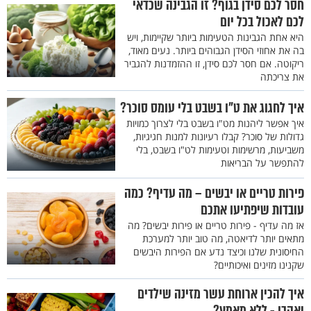
חסר לכם סידן בגוף? זו הגבינה שכדאי
לכם לאכול בכל יום
היא אחת הגבינות הטעימות ביותר שקיימות, ויש
בה את אחוזי הסידן הגבוהים ביותר. נעים מאוד,
ריקוטה. אם חסר לכם סידן, זו ההזמדנות להגביר
את צריכתה
איך לחגוג את ט"ו בשבט בלי עומס סוכר?
איך אפשר ליהנות מט"ו בשבט בלי לצרוך כמויות
גדולות של סוכר? קבלו רעיונות למנות חגיגיות,
משביעות, מרשימות וטעימות לט"ו בשבט, בלי
להתפשר על הבריאות
פירות טריים או יבשים – מה עדיף? כמה
עובדות שיפתיעו אתכם
אז מה עדיף - פירות טריים או פירות יבשים? מה
מתאים יותר לדיאטה, מה טוב יותר למערכת
החיסונית שלנו וכיצד נדע אם הפירות היבשים
שקנינו מזינים ואיכותיים?
איך להכין ארוחת עשר מזינה שילדים
יאהבו - ללא מאמץ?