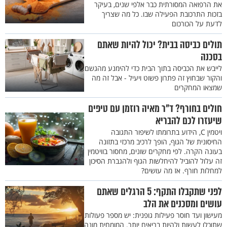
את הרפואה המסורתית כבר אלפי שנים, בעיקר
בזכות התרכובת הפעילה שבו. כל מה שצריך
לדעת על הכורכום
תולים כביסה בבית? יכול להיות שאתם
בסכנה
לייבש את הכביסה בתוך הבית כדי להימנע מהגשם
והקור שבחוץ זה פתרון פשוט ויעיל - אבל זה מה
שמצאו המחקרים
חולים בחורף? ד"ר מאיה רוזמן עם טיפים
שיעזרו לכם להבריא
ויטמין C, הידוע בתרומתו לשיפור התגובה
החיסונית של הגוף, הופך לרכיב מרכזי בתזונה
בעונה הקרה. לפי מחקרים שונים, מחסור בוויטמין
זה עלול להוביל להיחלשות הגוף ולהגברת הסיכון
למחלות חורף. אז מה עושים?
לפני שתקבלו התקף: 5 הרגלים שאתם
עושים ומסכנים את הלב
מעישון ועד חוסר פעילות גופנית: יש מספר פעולות
שתוכלו לעשות ולהיות בריאים יותר. המומחית מונה