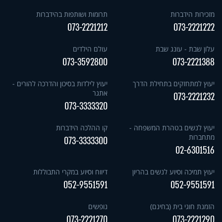
מזכירות הידברות
תרומות ושותפות בהידברות
073-2221212
073-2221222
עלון שבת - עונג שבת
עולם הילדים
073-3592800
073-2221388
יעוץ למתחזקים בתחילת הדרך
יעוץ לילדות בסיכון והדרכה להורים -
אתגר
073-2221232
073-3333320
יעוץ לנשים בטהרת המשפחה -
קו ההלכה הידברות
מתחברות
073-3333300
02-6301516
יעוץ תמיכה וסיוע לנשים בהריון
דיווח וסיוע במקרי התבוללות
052-9551591
052-9551591
הזמנת חוגי בית (בחינם)
נופשים
073-2221270
073-2221290