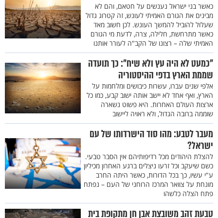
כאשר בני ישראל נענשים על חטאם, והם לא
מבינים את הגורם האמיתי לעונש, זה קטרוג גדול
שעלול להוביל להמשך העונש. לכן חשוב מאד
כאשר מתרחשת, חלילה, צרה, לדעת מי הגורם
האמיתי שלה – רצונו של הקב"ה לעורר אותנו
"כמעט לא היה עץ ולא שיח": כך תועדה
שממת הארץ בדפי ההיסטוריה
אלפי שנים עברו, עשרות כיבושים ומלחמות על
הארץ, ואף אחד לא יישב אותה ישוב קבע, כמו כל
ארצות העולם האחרות. היא פשוט נשארה
שוממה ברובה הגדול, ולא ראויה ליישוב
מעבר לטבע: מהו סוד הישרדותו של עם
ישראל?
להצלת היהודים מכל רדיפותיהם אין הסבר טבעי.
כשם שיעקב וכל זרעו ניצלים ברגע האחרון מכיליון
ע"י עשיו, כך בכל הדורות, כאשר היתה החרב
מונחת על צוואר המרכז הרוחני של העם – נפתח
פתח הצלה כלשהו
טבעת זהב משובצת אבן חן מתקופת בית