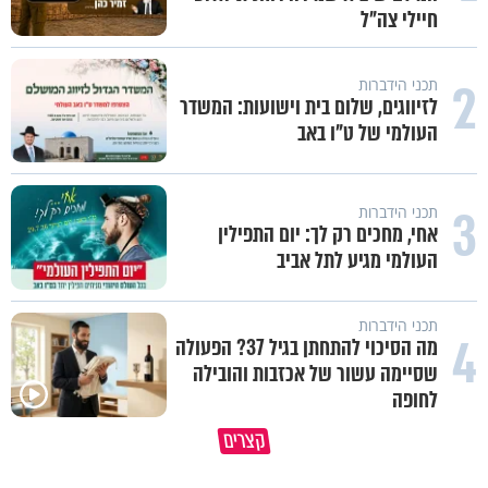
חיילי צה"ל
2
תכני הידברות
לזיווגים, שלום בית וישועות: המשדר
העולמי של ט"ו באב
3
תכני הידברות
אחי, מחכים רק לך: יום התפילין
העולמי מגיע לתל אביב
תכני הידברות
4
מה הסיכוי להתחתן בגיל 37? הפעולה
שסיימה עשור של אכזבות והובילה
לחופה
פותחים פתח קטן - ומקבלים עול
קצרים
תשתמש באהבה של השם לטובתך
עצום