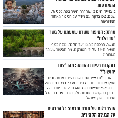
המאורעות
ב' באייר, היום בו שוחררה העיר צפת לפני 76
שנים: צפו בדקה עם מיאל על הסיפור מאחורי
המאורעות
מרתק: הסיפור שטרם שמעתם על גשר
"עד הלום"
הגשר, המכונה בימינו "עד הלום", נבנה בסוף
המאה ה-19 על ידי הטורקים. מה הסיפור שעומד
מאחוריו?
בעקבות רעידת האדמה: מהו "צום
יהושע"?
בתאריך י"ח באייר התרחשה רעידת אדמה, ובית
המקדש נחרב. יום זה היה ידוע כיום פטירת יהושע
בן נון, אלא שמאותו הזמן הוא נודע גם כיום הרעש
וחורבן המקדש המתהווה, ולכן היו מתענים בו, לכל
הפחות בארץ ישראל
אוצר בלום של תורה וחכמה: כל הפרטים
על הגניזה הקהירית