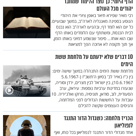
הדף היומי: כך נוצר הלימוד שמחבר
יהודים מכל העולם
רבי מאיר שפירא תיאר באופן ציורי את היהודי
הנוסע בספינה מאנגליה לארה"ב, במשך שבועיים.
כל יום הוא לומד דף, ובהגיעו לארה"ב הוא נכנס
לבית הכנסת, ומשתתף עם הלומדים באותו הדף
שבו הוא אוחז... סיפור שנשמע דמיוני באותו הזמן,
אך תוך תקופה לא ארוכה הפך למציאות
10 דברים שלא ידעתם על מלחמת ששת
הימים
מלחמת ששת הימים התנהלה במשך שישה ימים:
בין כ"ו באייר לב' בסיוון ה'תשכ"ז (5.6.1967-
10.6.1967), בין ישראל לבין מצרים, ירדן וסוריה,
שנעזרו במדינות ערביות נוספות: עיראק, ערב
הסעודית, לוב, סודאן, תוניסיה, מרוקו ואלג'יריה. 10
עובדות על החששות הגדולים לפני המלחמה,
והניסים העצומים שקשה להכילם
הכריז מלחמה: כשגדול הדור התנגד
לנפוליאון
אחד מגדולי הדור התנגד לנפוליאון בכל כוחו, ואף