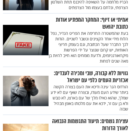
הכריז מלחמה על השאיפה להיכנס תחת השלטון
הצרפתי, ונלחם בעצמו מול הצרפתים
אמיתי או זיוף: המחקר המפתיע אודות
כתובת יהואש
בעת שהמשטרה החרימה את הפריט הנדיר, נפל
הלוח מידי אחד הקצינים ונשבר לשניים. הודות
לכך התברר שעל הכתובת, וגם בעומק חריצי
האותיות, יש קרום שנוצר על ידי הפרשות
מיקרואורגניזמים, ולדעת מומחים הוא חייב להיות בן
מאה שנים לפחות
גוויות ללא קבורה, שבי ומכירה לעבדים:
אכזריות העמים כלפי עם ישראל
הורדוס הגר עינה ודיכא את העם בצורה הקשה
ביותר שידע העם מעודו, ובצורה שאף עם לא ידע
שמלך, שהוא כאילו מלך של עם בארצו, לא כובש
ולא בן עם זר, ידכא את עם מלכותו באופן מבהיל
שכזה
עצירת גשמים: תיעוד התגשמות הנבואה
לאורך הדורות