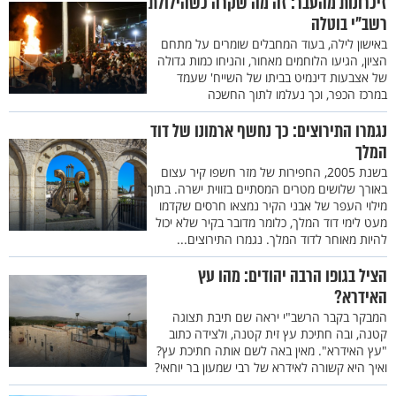
זיכרונות מהעבר: זה מה שקרה כשהילולת
רשב"י בוטלה
באישון לילה, בעוד המחבלים שומרים על מתחם
הציון, הגיעו הלוחמים מאחור, והניחו כמות גדולה
של אצבעות דינמיט בביתו של השייח' שעמד
במרכז הכפר, וכך נעלמו לתוך החשכה
נגמרו התירוצים: כך נחשף ארמונו של דוד
המלך
בשנת 2005, החפירות של מזר חשפו קיר עצום
באורך שלושים מטרים המסתיים בזווית ישרה. בתוך
מילוי העפר של אבני הקיר נמצאו חרסים שקדמו
מעט לימי דוד המלך, כלומר מדובר בקיר שלא יכול
להיות מאוחר לדוד המלך. נגמרו התירוצים...
הציל בגופו הרבה יהודים: מהו עץ
האידרא?
המבקר בקבר הרשב"י יראה שם תיבת תצוגה
קטנה, ובה חתיכת עץ זית קטנה, ולצידה כתוב
"עץ האידרא". מאין באה לשם אותה חתיכת עץ?
ואיך היא קשורה לאידרא של רבי שמעון בר יוחאי?