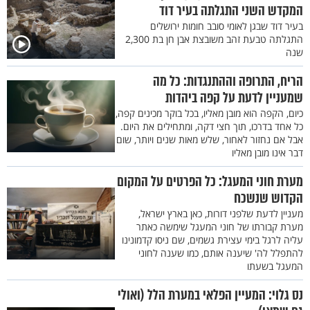
המקדש השני התגלתה בעיר דוד
בעיר דוד שבגן לאומי סובב חומות ירושלים
התגלתה טבעת זהב משובצת אבן חן בת 2,300
שנה
הריח, התרופה וההתנגדות: כל מה
שמעניין לדעת על קפה ביהדות
כיום, הקפה הוא מובן מאליו, בכל בוקר מכינים קפה,
כל אחד בדרכו, תוך חצי דקה, ומתחילים את היום.
אבל אם נחזור לאחור, שלש מאות שנים ויותר, שום
דבר אינו מובן מאליו
מערת חוני המעגל: כל הפרטים על המקום
הקדוש שנשכח
מעניין לדעת שלפני דורות, כאן בארץ ישראל,
מערת קבורתו של חוני המעגל שימשה כאתר
עליה לרגל בימי עצירת גשמים, שם ניסו קדמונינו
להתפלל לה' שיענה אותם, כמו שענה לחוני
המעגל בשעתו
נס גלוי: המעיין הפלאי במערת הלל (ואולי