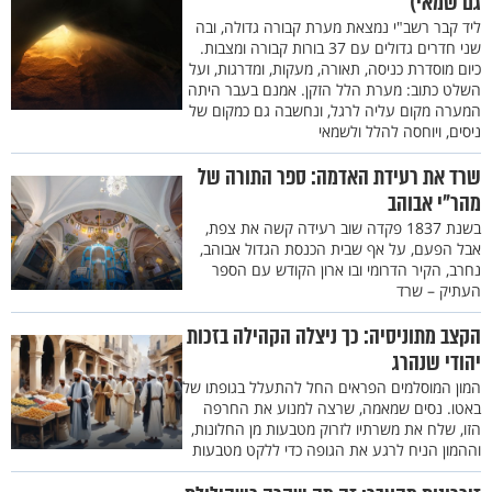
גם שמאי)
ליד קבר רשב"י נמצאת מערת קבורה גדולה, ובה
שני חדרים גדולים עם 37 בורות קבורה ומצבות.
כיום מוסדרת כניסה, תאורה, מעקות, ומדרגות, ועל
השלט כתוב: מערת הלל הזקן. אמנם בעבר היתה
המערה מקום עליה לרגל, ונחשבה גם כמקום של
ניסים, ויוחסה להלל ולשמאי
שרד את רעידת האדמה: ספר התורה של
מהר"י אבוהב
בשנת 1837 פקדה שוב רעידה קשה את צפת,
אבל הפעם, על אף שבית הכנסת הגדול אבוהב,
נחרב, הקיר הדרומי ובו ארון הקודש עם הספר
העתיק – שרד
הקצב מתוניסיה: כך ניצלה הקהילה בזכות
יהודי שנהרג
המון המוסלמים הפראים החל להתעלל בגופתו של
באטו. נסים שמאמה, שרצה למנוע את החרפה
הזו, שלח את משרתיו לזרוק מטבעות מן החלונות,
וההמון הניח לרגע את הגופה כדי ללקט מטבעות