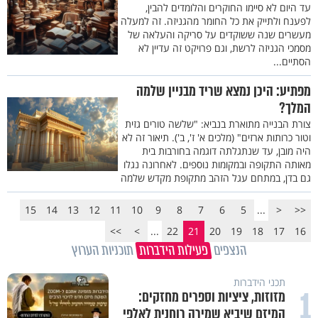
עד היום לא סיימו החוקרים והלומדים להבין,
לפענח ולתייק את כל החומר מהגניזה. זה למעלה
מעשרים שנה ששוקדים על סריקה והעלאה של
מסמכי הגניזה לרשת, וגם פרויקט זה עדיין לא
הסתיים...
מפתיע: היכן נמצא שריד מבניין שלמה
המלך?
צורת הבנייה מתוארת בנביא: "שלשה טורים גזית
וטור כרותות ארזים" (מלכים א' ז', ב'). תיאור זה לא
היה מובן, עד שנתגלתה דוגמה בחורבות בית
מאותה התקופה ובמקומות נוספים. לאחרונה נגלו
גם בדן, במתחם עגל הזהב מתקופת מקדש שלמה
15
14
13
12
11
10
9
8
7
6
5
...
<
<<
>>
>
...
22
21
20
19
18
17
16
הנצפים
פעילות הידברות
תוכניות הערוץ
תכני הידברות
1
מזוזות, ציציות וספרים מחזקים:
המיזם שיביא שמירה רוחנית לאלפי