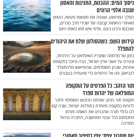
ניסוך המים: ההכנות, החגיגות והאסון
שגבה אלפי הרוגים
המלך המרושע, שצפה את תוצאות מעשיו, הטמין
מאחורי החומות קבוצה של שכירי חרב נוכרים,
שנכנסו והרגו בעם. אלפי איש מתו באותו היום
קידוש השם: כשהסולטן שלח את היהודים
להתפלל
בזמן של מלחמה שמכריז האיסלאם על היהדות,
ובפרט על יושבי ארץ ישראל, הבה וניזכר בתקופות
אחרות, שבהן המוסלמים, שהתייאשו מלהתפלל
לנביאם, פנו אל היהודים כדי שיעתירו בעבורם
תור הזהב: כל הפרטים על התקופה
המופלאה של יהדות ספרד
תקופת תור הזהב שתחת הכיבוש המוסלמי תיזכר
לדורות כתקופה מיוחדת בתולדות ישראל, שבה קמו
לנו גדולי תורה שהנהיגו את האומה ותרמו
מחכמתם בכל ענפי המחשבה, החברה וניהול
המדינה
יום שחרור צפת: צפו בסיפור מאחורי