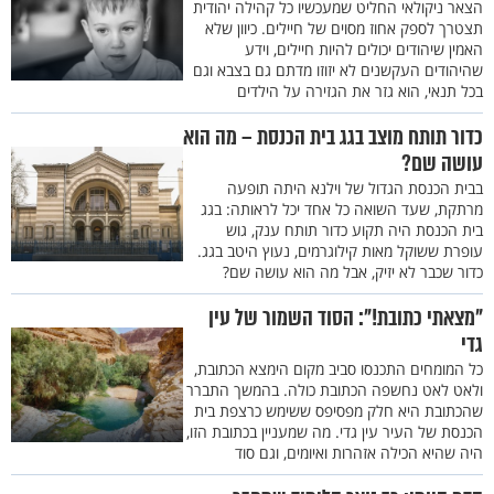
הצאר ניקולאי החליט שמעכשיו כל קהילה יהודית
תצטרך לספק אחוז מסוים של חיילים. כיוון שלא
האמין שיהודים יכולים להיות חיילים, וידע
שהיהודים העקשנים לא יזוזו מדתם גם בצבא וגם
בכל תנאי, הוא גזר את הגזירה על הילדים
כדור תותח מוצב בגג בית הכנסת – מה הוא
עושה שם?
בבית הכנסת הגדול של וילנא היתה תופעה
מרתקת, שעד השואה כל אחד יכל לראותה: בגג
בית הכנסת היה תקוע כדור תותח ענק, גוש
עופרת ששוקל מאות קילוגרמים, נעוץ היטב בגג.
כדור שכבר לא יזיק, אבל מה הוא עושה שם?
"מצאתי כתובת!": הסוד השמור של עין
גדי
כל המומחים התכנסו סביב מקום הימצא הכתובת,
ולאט לאט נחשפה הכתובת כולה. בהמשך התברר
שהכתובת היא חלק מפסיפס ששימש כרצפת בית
הכנסת של העיר עין גדי. מה שמעניין בכתובת הזו,
היה שהיא הכילה אזהרות ואיומים, וגם סוד