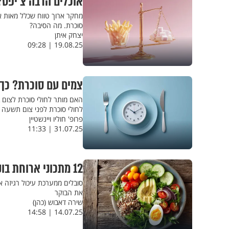
אוכלים הרבה צ'יפס?
סוכרת. מה הסיבה?
יצחק איתן
19.08.25 | 09:28
צמים עם סוכרת? כך
האם מותר לחולי סוכרת לצום 
לחולי סוכרת לפני צום תשעה 
פרופ' חוליו ויינשטיין
31.07.25 | 11:33
12 מתכוני ארוחת בוקר ידידותיים לסוכרת ולמערכת העיכול
סובלים ממערכת עיכול רגיזה א
את הבוקר
שירה דאבוש (כהן)
14.07.25 | 14:58