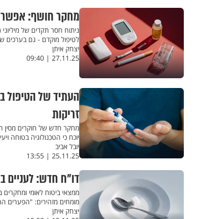
מחקר חושף: אפשר למנוע 99% מהתקפי הלב - 
ניתוח חסר תקדים של מיליוני נ
לטיפול מוקדם - גם בערכים שנ
יצחק איתן
27.11.25 | 09:40
העתיד של הטיפול בס
זריקות
מחקר חדש של חוקרים מסין חוש
יוכח כי הטכנולוגיה בטוחה ויע
יובל אביב
25.11.25 | 13:55
דו"ח חדש: לעניים ב
ממצאי ביטוח לאומי ומחקרים בינ
מומחים מזהירים: "הפערים החב
יצחק איתן