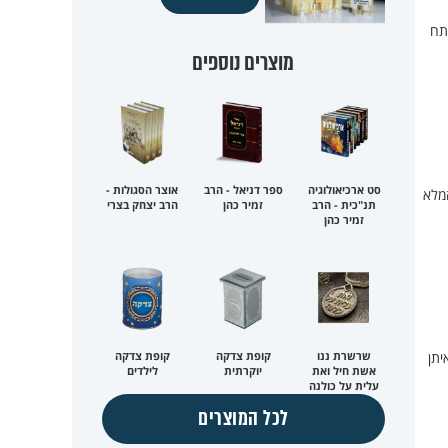
־20% את הסיכוי לפתח
מוצרים נוספים
סט ארכיאולוגיה
ספר דניאל - הרב
אוצר הסגולות -
המלא
תנ"כית - הרב
זמיר כהן
הרב יצחק בצרי
זמיר כהן
שרשרת ננו
קופת צדקה
קופת צדקה
יתן
אשת חיל ואת
יוקרתית
לילדים
עלית על כולנה
לכל המוצרים