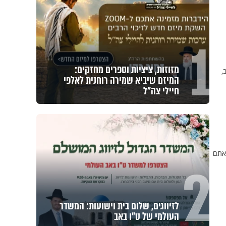
1
מזוזות, ציציות וספרים מחזקים:
,
המיזם שיביא שמירה רוחנית לאלפי
חיילי צה"ל
ות אתם
2
לזיווגים, שלום בית וישועות: המשדר
העולמי של ט"ו באב