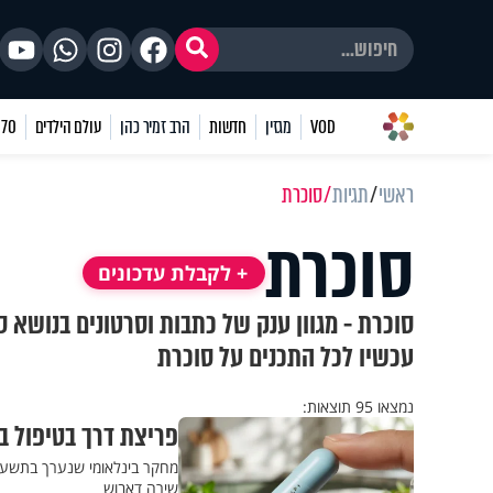
VOD
מגזין
חדשות
הרב זמיר כהן
עולם הילדים
70 שאלות
ראשי
תגיות
סוכרת
סוכרת
+ לקבלת עדכונים
סוכרת - מגוון ענק של כתבות וסרטונים בנושא ס
עכשיו לכל התכנים על סוכרת
נמצאו 95 תוצאות:
פריצת דרך בטיפול ב
מחקר בינלאומי שנערך בתשע מד
שירה דאבוש