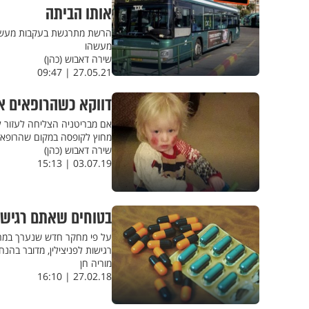
אותו הביתה
הרשת מתרגשת בעקבות מעשה מ
מעשהו
שירה דאבוש (כהן)
27.05.21 | 09:47
דווקא כשהרופאים א
אם מבריטניה הצליחה לעזור 
מחוץ לקופסה במקום שהרופאי
שירה דאבוש (כהן)
03.07.19 | 15:13
בטוחים שאתם רגישי
על פי מחקר חדש שנערך במרכז
רגישות לפניצילין, מדובר בהנ
מוריה חן
27.02.18 | 16:10