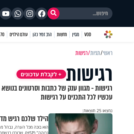
VOD
מגזין
חדשות
הרב זמיר כהן
עולם הילדים
70 שאלות
ראשי
תגיות
רגישות
רגישות
+ לקבלת עדכונים
רגישות - מגוון ענק של כתבות וסרטונים בנושא 
עכשיו לכל התכנים על רגישות
נמצאו 25 תוצאות:
הילד שלכם רגיש מדי
הוא בוכה מכל הערה, נבהל מר
גבוהה" (HSP), שבורכו בנשמה גדולה הזקוקה להדרכה קצת אחרת