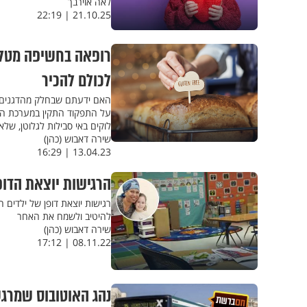
לאה אוירבך
21.10.25 | 22:19
רופאה בחשיפה מטלט
לכולם להכיר
האם ידעתם שבחלק מהדגנים, כ
על התפקוד התקין במערכת הע
לוקים באי סבילות לגלוטן, ש
שירה דאבוש (כהן)
13.04.23 | 16:29
הרגישות יוצאת הדו
רגישות יוצאת דופן של ילדים 
להיטיב ולשמח את האחר
שירה דאבוש (כהן)
08.11.22 | 17:12
נהג האוטובוס שמרגש