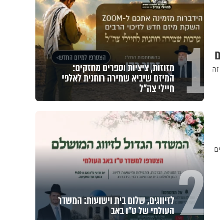
1
ם
מזוזות, ציציות וספרים מחזקים:
זה
המיזם שיביא שמירה רוחנית לאלפי
חיילי צה"ל
ם
2
לזיווגים, שלום בית וישועות: המשדר
העולמי של ט"ו באב