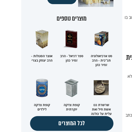
מוצרים נוספים
 בו
ית
סט ארכיאולוגיה
ספר דניאל - הרב
אוצר הסגולות -
תנ"כית - הרב
זמיר כהן
הרב יצחק בצרי
זמיר כהן
לא
שרשרת ננו
קופת צדקה
קופת צדקה
אשת חיל ואת
יוקרתית
לילדים
עלית על כולנה
כתב
לכל המוצרים