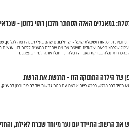
לת: במאכלים האלה מסתתר חלבון דמוי גלוטן - שכדאי
דוגמת תירס, אורז ושיבולת שועל - יש חלבונים שהם בעלי מבנה דומה לגלוטן, ש
יכול שלכם? רופאה ישראלית חושפת את מה שהרבה ממאנים לגלות לנו: אנשים ר
לא בהכרח תתגלה בבדיקת מעבדה רגילה. כך תגלו אותה לגמרי בעצמכם
פן של הילדה המתוקה הזו - מרגשת את הרשת
היא תמיד דבר מרגש, בפרט כשהיא באה עם מנות גדושות של לב טוב ורצון להעניק,
 את הרשת: התיידד עם נער מיוחד שברח לאילת, והחזי