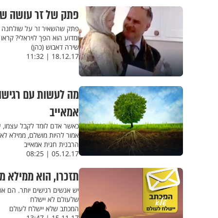
פתק של זר עושה שמ
פתק שהשאיר זר על שולחנה ש
ומדוע הוא הפך לויראלי? קראו
שירה דאבוש (כהן)
18.12.17 | 11:32
מה לעשות עם רגישות
אמאייב
כאשר אדם לומד לקבל עצמו, על
אמור להיות מושלם, ממילא לא 
הרבנית חגית אמאייב
05.12.17 | 08:25
תזכרו, הוא ממילא מ
יש אנשים רגישים יותר. הם או
שלעולם לא יישלח
המכתב שלא יישלח לעולם
15.11.17 | 13:47