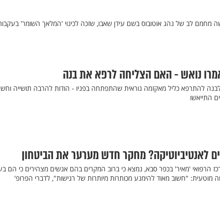
חמם לב של נהג אוטובוס בשם עידן שאבו, שזכה לכינוי 'המלאך השומר' בעקבות
מרו נואש - האם הצליחה לרפא את בנה
לבנה להתרפא כליל מאקזמה נוראית שהתפתחה בפניו - הודות להרבה תושייה וחשי
ם התייאשו
ם לאנטיביוטיקה? מחקר חדש מערער את הביטחון
 הרפואי 'מאיר' בכפר סבא, נמצא כי ברוב המקרים בהם אנשים מצהירים כי הם בע
חה מוטעית: "חשוב מאוד להימנע מכותרות מיותרות של רגישות", לדברי הפרופ'