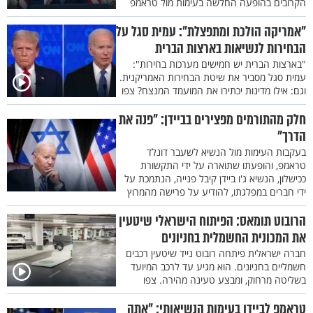
הקרובים בהופעה החלשה בעימות מול טראמפ
"אמריקה הולכת ומתפצלת": עמית סגל על
הבחירות לנשיאות בארצות הברית
"בארצות הברית יש חמישים מערכות בחירות":
עמית סגל מסביר את שיטת הבחירות האמריקנית.
וגם: אילו מדינות יכתירו את המועמד המנצח? צפו
חלק מהתורמים מפצירים בביידן: "פנה את
הדרך"
בעקבות העימות מול הנשיא לשעבר דונלד
טראמפ, והופעתו שתוארה על ידי התקשורת
ככישלון, הנשיא ג'ו ביידן קיבל פנייה, הנתמכת על
ידי חברים במפלגתו, להודיע על פרישה מהמרוץ
הרובוט תומאס: הפיתוח הישראלי שיטעין
את המכונית החשמלית בחניונים
חברה ישראלית פיתחה רובוט נייד שיטעין רכבים
חשמליים בחניונים. הוא מגיע עד לרכב המיועד
בשליטה מרחוק, ומבצע טעינה מהירה. צפו
טראמפ לביידן בעימות הנשיאותי: "אתה