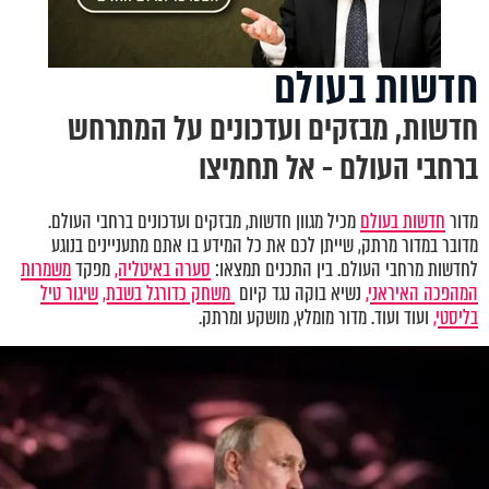
חדשות בעולם
חדשות, מבזקים ועדכונים על המתרחש
ברחבי העולם - אל תחמיצו
מדור
חדשות בעולם
מכיל מגוון חדשות, מבזקים ועדכונים ברחבי העולם.
מדובר במדור מרתק, שייתן לכם את כל המידע בו אתם מתעניינים בנוגע
לחדשות מרחבי העולם. בין התכנים תמצאו:
סערה באיטליה,
מפקד
משמרות
המהפכה האיראני,
נשיא בוקה נגד קיום
משחק כדורגל בשבת,
שיגור טיל
בליסטי,
ועוד ועוד. מדור מומלץ, מושקע ומרתק.