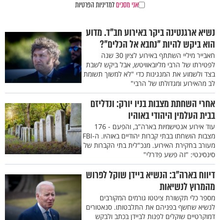
אני מסכים
למדיניות הפרטיות
נשיא ארגנטינה ביקר באירוע חב"ד. מדוע
הוא ביקש להיות "נחבא אל הכלים"?
חאבייר מיליי השתתף באירוע לציון 30 שנה
לפטירתו של הרבי מליובאוויטש, אבל ביקש לשבת
בצד ולשמוע את המנגינות כדי "לא למשוך תשומת
לב מהאירוע ומגדולתו של הרבי"
אחרי השחתת מצבות בניו יורק: ונדליזם
בבית העלמין היהודי באוהיו
עוד אירוע אנטישמיות בארה"ב, והפעם - 176
מצבות הושחתו בבתי קברות יהודיים באוהיו. ה-FBI
מעורב בחקירת האירוע. מנכ"לית בתי הקברות של
סינסינטי: "זה פשע פדרלי"
דיווח בארה"ב: הנשיא ביידן שוקל לפרוש
מהמרוץ לנשיאות
מספר כלי תקשורת ציטטו גורמים המקורבים
לנשיא שחשף בפניהם את התלבטותו. סנאטורים
דמוקרטיים שוקלים לפנות לביידן בכתב ולבקש