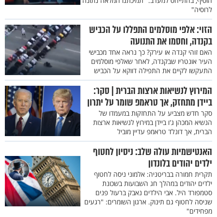
הוסיף, בהתייחס למערב: "תמיכתנו המלאה נתונה
לרוסיה"
הזוי: אלפי מוסלמים התפללו על הכביש
בקנדה, וחסמו את התנועה
האם זוהי קנדה או עירק? כך נראה אחד מכבישי
העיר אונטריו שבקנדה, לאחר שאלפי מוסלמים
התעקשו לקיים את התפילה דווקא על הכביש
המירוץ לנשיאות ארצות הברית | סקר:
ביידן מתחזק, אך טראמפ שומר על יתרון
סקר חדש מצביע על התחזקות במעמדו של
הנשיא המכהן ג'ו ביידן במירוץ לנשיאות ארצות
הברית, אך דונלד טראמפ עדיין מוביל
האנטישמיות עולה שלב: ניסיון לחטוף
ילדים יהודים בלונדון
תקרית חמורה בבריטניה: אלמוני ניסה לחטוף
ילדים יהודים במהלך חג השבועות בשכונת
סטמפורד היל. אבי הילדים נאבק ברעול פנים
שניסה לחטוף גם תינוק. ארגון השומרים: "רגעים
מפחידים"