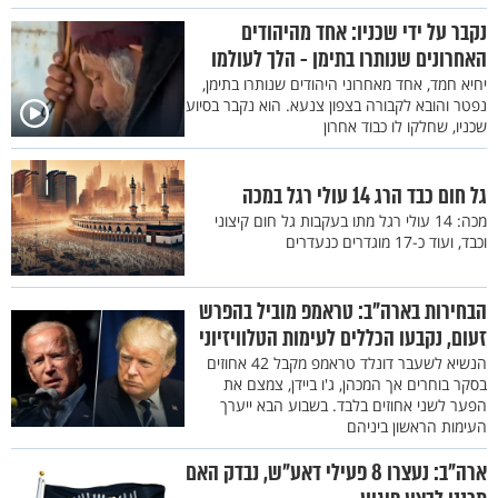
נקבר על ידי שכניו: אחד מהיהודים
האחרונים שנותרו בתימן - הלך לעולמו
יחיא חמד, אחד מאחרוני היהודים שנותרו בתימן,
נפטר והובא לקבורה בצפון צנעא. הוא נקבר בסיוע
שכניו, שחלקו לו כבוד אחרון
גל חום כבד הרג 14 עולי רגל במכה
מכה: 14 עולי רגל מתו בעקבות גל חום קיצוני
וכבד, ועוד כ-17 מוגדרים כנעדרים
הבחירות בארה"ב: טראמפ מוביל בהפרש
זעום, נקבעו הכללים לעימות הטלוויזיוני
הנשיא לשעבר דונלד טראמפ מקבל 42 אחוזים
בסקר בוחרים אך המכהן, ג'ו ביידן, צמצם את
הפער לשני אחוזים בלבד. בשבוע הבא ייערך
העימות הראשון ביניהם
ארה"ב: נעצרו 8 פעילי דאע"ש, נבדק האם