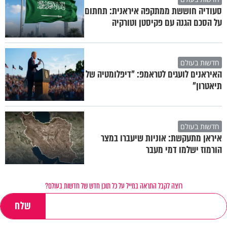
סעודיה חוששת ממתקפה איראנית: תחתום
על הסכם הגנה עם פקיסטן וטורקיה
חדשות בעולם
האיראנים לועגים לטראמפ: "דיפלומטיה של
תיאטרון"
חדשות בעולם
איראן מתעקשת: אוניות שיעברו במצר
הורמוז ישלמו דמי מעבר
רוצה לקבל התראה במייל על כל תוכן חדש של חדשות בעולם?