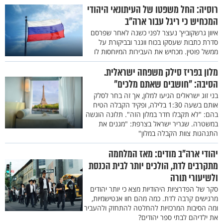
רוסיה: החל משפטו של העיתונאי היהודי
המכחיש כי ריגל עבור ארה"ב
איוון גרשקוביץ' נעצר לפני כשנה לאחר שפרסם
סדרת כתבות שעסקו בכוח ווגנר ובביקורת על
ממשל פוטין. מכחיש את העבירות המיוחסות לו
מלון בפריז סילק משפחה ישראלית.
הסיבה: "חושבים שאתם מלכים"
בני זוג ישראלים הגיעו למלון, אך זה בחר לסלק
אותם בשעה 1:30 בלילה, ופקיד הקבלה הטיח
בהם: "לא תקבלו חדר במלון הזה". תלונה הוגשה
במשטרה. שגריר ישראל בצרפת: "מגנים את
התנהגות צוות הקבלה במלון"
יהודי ארה"ב מודים: מאז המלחמה
מתקרבים לדת, הולכים יותר לבית הכנסת
ולשיעורי תורה
סקר של הפדרציות היהודיות מצא כי יותר יהודים
מרגישים קרבה לדת. כמה מהם חוו אנטישמיות,
ומה הסיבות המרכזיות להחלטה להתחזק ולהעביר
את ילדיהם לבתי ספר יהודים?