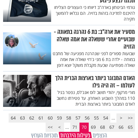
תכננו לבצע פיגוע
גורמי הביטחון בארה"ב דיווחו כי העצורים הצליחו
להיכנס למדינה בזהות בדויה. הם נכלאו להמשך
חקירה
מסעיר את ארה"ב: בת 6 נהרגה בתאונה -
שבועיים אחרי ששאלה את אמה שאלה
הזויה
שבועות ספורים לפני שנהרגה מפגיעה של מחבט
במוחה - ילדה בת 6 מני ג'רזי שאלה את אמה
שאלה מפתיעה שכעת מקבלת משקל יוצא דופן
האדם המבוגר ביותר בארצות הברית הלך
לעולמו – זה היה גילו
מורי מרקוף, יהודי תושב לוס אנג'לס, נפטר בגיל
110 במהלך השבוע האחרון. עד פטירתו נחשב
לאדם המבוגר ביותר בארצות הברית
64
63
62
61
60
59
58
57
56
55
54
...
<
<<
>>
>
...
71
70
69
68
67
66
65
הנצפים
פעילות הידברות
תוכניות הערוץ