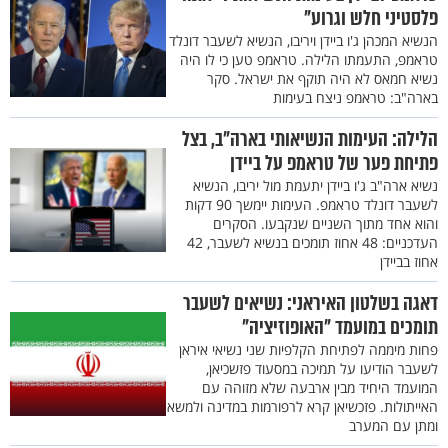
פלסטיני חלש וגרוע"
הנשיא המכהן ג'ו ביידן ויריבו, הנשיא לשעבר דונלד
טראמפ, התעמתו הלילה. טראמפ טען כי לו היה
נשיא חמאס לא היה תוקף את ישראל. סקר
בארה"ב: טראמפ ניצח בעימות
הלילה: העימות הנשיאותי בארה"ב, בצל
פתיחת פער של טראמפ על ביידן
נשיא ארה"ב ג'ו ביידן יתעמת מול יריבו, הנשיא
לשעבר דונלד טראמפ. העימות יימשך 90 דקות
והוא אחד מתוך השניים שנקבעו. הסקרים
העדכניים: 48 אחוז תומכים בנשיא לשעבר, 42
אחוז בביידן
דאגה בשלטון האיראני: נשיאים לשעבר
תומכים במועמד "האופוזיציה"
פחות מיממה לפתיחת הקלפיות שני נשיאי איראן
לשעבר הודיעו על תמיכה במסעוד פזשכיאן,
המועמד היחיד מבין ארבעה שלא מזוהה עם
האייתולות. פזכשיאן קרא לרפורמות במדינה ולמשא
ומתן עם המערב