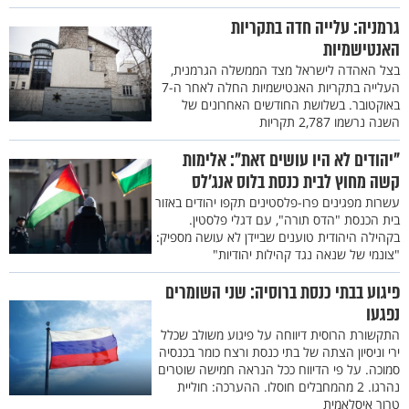
גרמניה: עלייה חדה בתקריות
האנטישמיות
בצל האהדה לישראל מצד הממשלה הגרמנית,
העלייה בתקריות האנטישמיות החלה לאחר ה-7
באוקטובר. בשלושת החודשים האחרונים של
השנה נרשמו 2,787 תקריות
"יהודים לא היו עושים זאת": אלימות
קשה מחוץ לבית כנסת בלוס אנג'לס
עשרות מפגינים פרו-פלסטינים תקפו יהודים באזור
בית הכנסת "הדס תורה", עם דגלי פלסטין.
בקהילה היהודית טוענים שביידן לא עושה מספיק:
"צונמי של שנאה נגד קהילות יהודיות"
פיגוע בבתי כנסת ברוסיה: שני השומרים
נפגעו
התקשורת הרוסית דיווחה על פיגוע משולב שכלל
ירי וניסיון הצתה של בתי כנסת ורצח כומר בכנסיה
סמוכה. על פי הדיווח ככל הנראה חמישה שוטרים
נהרגו. 2 מהמחבלים חוסלו. ההערכה: חוליית
טרור איסלאמית