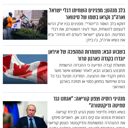
בלב מנהטן: מפגינים השחיתו דגלי ישראל
וארה"ב וקראו בשמו של סינוואר
דווקא בלב האזור ה"יהודי": מפגינים בניו יורק הרשו
לעצמם להשחית, ועוד לעיני השוטרים, את דגלי
המדינות. הם צעקו "ישראל לעולם לא תחיה" וביזו
את נשיא ארה"ב, ג'ו ביידן
בשבוע הבא: משמרות המהפכה של איראן
יוגדרו בקנדה כארגון טרור
ממשלת קנדה הודיעה כי ההכרזה הרשמית
תתבצע בשבוע הבא, לאחר שאמש אישר משר
החוץ הקנדי את ההצעה. המדינה תפעל נגד כל
גורם שייחשד במימון כספי או תמיכה בארגון
האיראני
מנהיגי רוסיה וצפון קוריאה: "אנחנו נגד
סחיטה ודיקטטורה"
נשיא רוסיה ולדימיר פוטין הגיע לבירת קוריאה
הצפונית ונפגש עם קים ג'ונג און. השניים סיפקו
את ההצהרה המשותפת והדיקטטור הצפון קוריאני