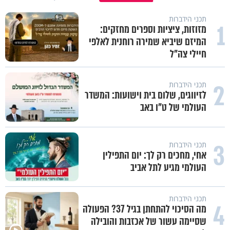
תכני הידברות
1
מזוזות, ציציות וספרים מחזקים:
המיזם שיביא שמירה רוחנית לאלפי
חיילי צה"ל
2
תכני הידברות
לזיווגים, שלום בית וישועות: המשדר
העולמי של ט"ו באב
3
תכני הידברות
אחי, מחכים רק לך: יום התפילין
העולמי מגיע לתל אביב
תכני הידברות
4
מה הסיכוי להתחתן בגיל 37? הפעולה
שסיימה עשור של אכזבות והובילה