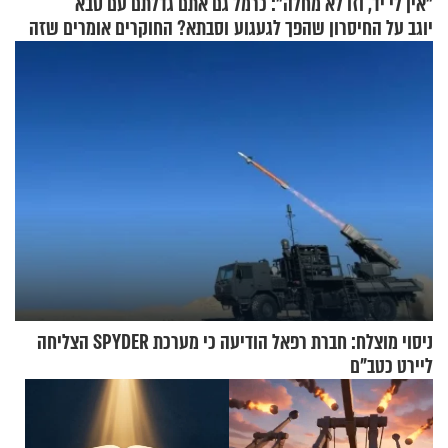
"אין לי יד, וזו לא מחלה": כרמל
גם אתם גדלתם עם סבא
יוגב על החיסרון שהפך לגעגוע
וסבתא? החוקרים אומרים שזה
מתכון מנצח
ניסוי מוצלח: חברת רפאל הודיעה כי מערכת SPYDER הצליחה
ליירט כטב"ם