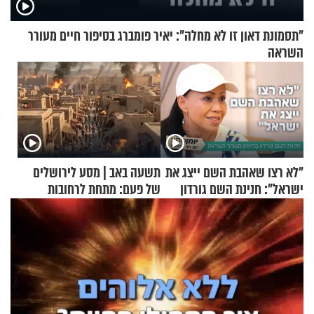
"תסמונת דאון זו לא מחלה": יאיר פומברג בסיפור חיים מעורר
השראה
"לא רצו שאהבת השם ייצג את
תשעה באב | מסע לירושלים
ישראל": חנינת השם גורדון
של פעם: מתחת לרחובות
בריאיון מעורר השראה
ירושלים