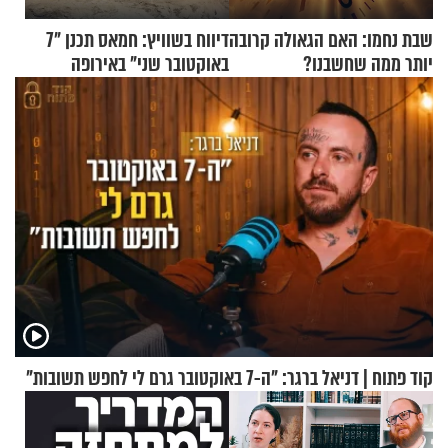
שבת נחמו: האם הגאולה קרובה
דיווח בשוויץ: חמאס תכנן "7
יותר ממה שחשבנו?
באוקטובר שני" באירופה
קוד פתוח | דניאל ברגר: "ה-7 באוקטובר גרם לי לחפש תשובות"