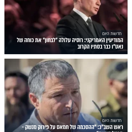
חדשות היום
המודיעין האמריקני: רוסיה עלולה "לבחון" את כוחה של
נאט"ו כבר בסתיו הקרוב
חדשות היום
ראש השב"כ: "ההסכמה של חמאס על פירוק מנשק -