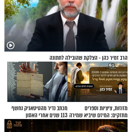
הרב זמיר כהן - הצלקת שהובילה לחתונה
מזוזות, ציציות וספרים
מכתב נדיר מהטיטאניק נחשף
מחזקים: המיזם שיביא שמירה
113 שנים אחרי האסון
רוחנית לאלפי חיילי צה"ל