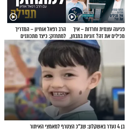
פגיעה עצמית וחרדות – איך
הרב רפאל אוחיון – המדריך
מכילים את זה? זוגיות במבחן,
למתחזק: כיצד מתכוננים
הפעם עם יהודית ואלתר כהן
לתפילה?
בן 4 נעדר באשקלון: שב"כ הצטרף למאמצי האיתור