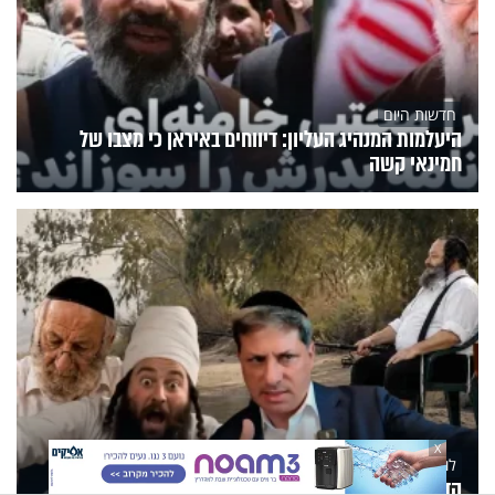
חדשות היום
היעלמות המנהיג העליון: דיווחים באיראן כי מצבו של
חמינאי קשה
X
לומדים תורה
הדף היומי: מסכת חולין דף צ"ט