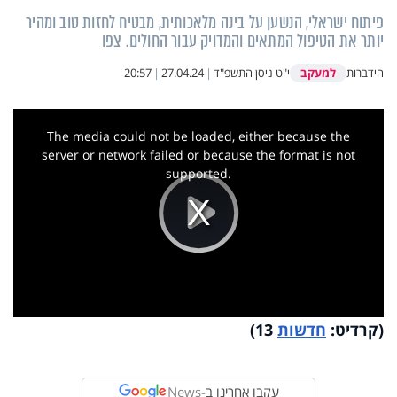
פיתוח ישראלי, הנשען על בינה מלאכותית, מבטיח לחזות טוב ומהיר
יותר את הטיפול המתאים והמדויק עבור החולים. צפו
למעקב
הידברות
י"ט ניסן התשפ"ד
|
27.04.24
|
20:57
This
is
a
The media could not be loaded, either because the
modal
window.
server or network failed or because the format is not
supported.
Play
Video
(קרדיט:
חדשות
13)
עקבו אחרינו ב-
News