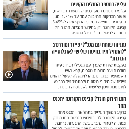
עלייה במספר החולים הקשים
על פי הנתונים המעודכנים של משרד הבריאות,
שיעור הבדיקות החיוביות עמד על 1.74%. מניין
הנפטרים כתוצאה מסיבוכי הנגיף עלה ל-6,455.
קבינט הקורונה ידון בחידוש הגבלות התו הירוק
ובמתווה לניהול נתב"ג בצל המגפה
נתניהו שוחח עם מנכ"לי פייזר ומודרנה:
"להתחיל מיד בחיסון שלישי לאוכלוסייה
הבוגרת"
בעקבות שיחות שערך עם מנכ''לי חברות פייזר
ומודרנה ועם מומחים נוספים, קרא ראש
האופוזיציה בנימין נתניהו לממשלה לפעול להזמנה
מיידית של מיליוני חיסונים ולהתחיל מיד במבצע
למתן מנת חיסון שלישית לאוכלוסייה הבוגרת
התו הירוק חוזר? קבינט הקורונה יתכנס
מחר
ברקע המשך העלייה בתחלואה, יתכנס מחר
קבינט הקורונה לדון בחידוש הגבלות התו הירוק
ובמתווה לניהול נתב"ג. בשל התנגדות נרחבת
בקבינט, משרד הבריאות ויתר על דרישתו להטיל