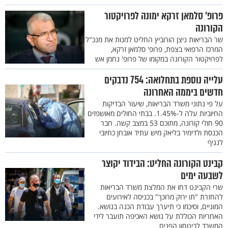
פרופ’ סלמאן זרקא ימונה לפרויקטור
הקורונה
שר הבריאות ניצן הורוביץ החליט למנות את מנכ"ל
המרכז הרפואי בצפת, פרופ' סלמאן זרקא,
לפרויקטור הקורונה במקומו של פרופ' נחמן אש
עלייה נוספת בתחלואה: 754 נדבקים
חדשים ביממה האחרונה
על פי נתוני משרד הבריאות, שיעור הבדיקות
החיוביות עלה ל-1.45%. בבתי החולים מאושפזים
90 חולי קורונה, מתוכם 53 במצב קשה. חבר
הכנסת ולדימיר בליאק מיש עתיד אובחן כחיובי
לנגיף
קבינט הקורונה החליט: הבידוד יקוצר
לשבעה ימים
שרי הקבינט דחו את המלצת משרד הבריאות
להחזרת "תו ירוק מרוכך" בכניסה לאירועים
המוניים, וסיכמו כי תיערך עבודת הכנה בנושא.
האחריות הכוללת על נושא האכיפה תועבר לידי
המשרד לביטחון הפנים