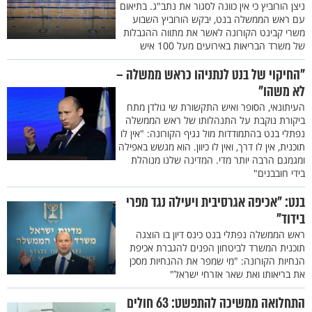
ניצן הורוביץ כי אין כוונה לסגור את נתב"ג. בתיאום
עם ראש הממשלה בנט, יבקש הורוביץ השבוע
משרי קבינט הקורונה לאשר את מתווה ההגבלות
של משרד הבריאות באירועים מעל 100 איש
"החיקוי של בנט לנתניהו כראש ממשלה –
לא משהו"
העיתונאי, הסופר ואיש התקשורת שי גולדן מתח
ביקורת נוקבת על התנהלותו של ראש הממשלה
נפתלי בנט בהתמודדות מול נגיף הקורונה: "אין לו
תוכנית, אין לו דרך, ואין לו כיוון. הוא מגשש באפילה
ומגמגם הרבה יותר מדי. המדינה שלנו מנוהלת
בידי חובבנים"
בנט: "אכיפה אגרסיבית ויעילה נגד מפרי
בידוד"
ראש הממשלה נפתלי בנט כינס דיון בו הוצגה
תוכנית המשרד לביטחון הפנים להגברת אכיפת
הנחיות הקורונה: "מי שמפר את ההנחיות מסכן
את בריאותו ואת שאר אזרחי ישראל"
התחלואה ממשיכה להתפשט: 63 חולים