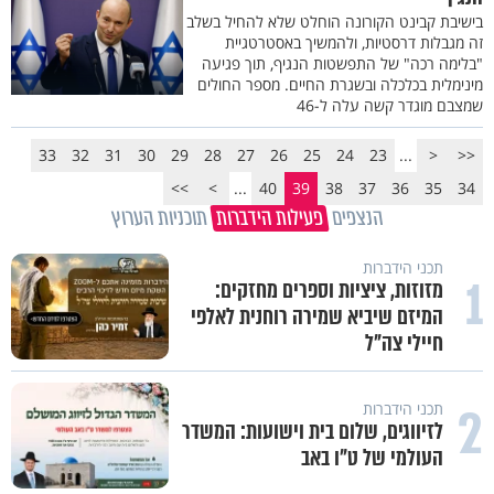
בישיבת קבינט הקורונה הוחלט שלא להחיל בשלב
זה מגבלות דרסטיות, ולהמשיך באסטרטגיית
"בלימה רכה" של התפשטות הנגיף, תוך פגיעה
מינימלית בכלכלה ובשגרת החיים. מספר החולים
שמצבם מוגדר קשה עלה ל-46
33
32
31
30
29
28
27
26
25
24
23
...
<
<<
>>
>
...
40
39
38
37
36
35
34
הנצפים
פעילות הידברות
תוכניות הערוץ
תכני הידברות
1
מזוזות, ציציות וספרים מחזקים:
המיזם שיביא שמירה רוחנית לאלפי
חיילי צה"ל
2
תכני הידברות
לזיווגים, שלום בית וישועות: המשדר
העולמי של ט"ו באב