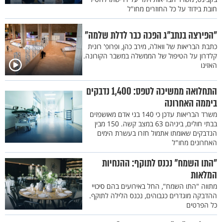
חובת בידוד על כל החוזרים מחו"ל
"הפירצה בנתב"ג הפכה כבר לדלת שלמה"
כתבת הבריאות של וואלה, מירב כהן, ופרופ' רונית
קלדרון על הטיפול של הממשלה במשבר הקורונה.
האזינו
התחלואה ממשיכה לטפס: 1,400 נדבקים
ביממה האחרונה
משרד הבריאות עדכן כי 140 בני אדם מאושפזים
בבתי חולים, ביניהם 63 במצב קשה. 150 מבין
הנדבקים שאומתו אתמול חזרו בעשרת הימים
האחרונים מחו"ל
"התו השמח" נכנס לתוקף: ההנחיות
המלאות
מתווה "התו השמח", החל באירועים בהם סיכויי
ההדבקה מוגדרים כגבוהים, נכנס הלילה לתוקף.
כל הפרטים