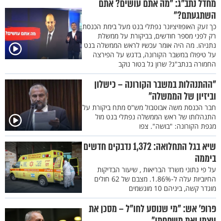
מחדל נתב"ג: "מה אתם עושים? אתם
השתגעתם?"
כך זעק האופוזיציונר נפתלי בנט מעל בימת הכנסת
רק לפני מספר חודשים, בביקורת על ממשלת
נתניהו. מה היה אומר עכשיו לראש הממשלה בנט
על טיפולו במשבר הקורונה, בדגש על הפירצה
החמורה בנתב"ג? שרון גל בטור נוקב
"ההתנהלות במשבר הקורונה – כישלון
וביזיון של הממשלה"
חבר הכנסת משה אבוטבול מש"ס מתח ביקורת על
התנהלותו של ראש הממשלה נפתלי בנט מול
מגפת הקורונה: "בושה". צפו
שיא בגל התחלואה: 1,372 נדבקים חדשים
ביממה
על פי נתוני משרד הבריאות , שיעור הבדיקות
החיוביות עלה ל-1.86%. מצבם של 62 חולים
מוגדר קשה, ביניהם 10 מונשמים
פרופ’ אש: "מי שנוסע לחו"ל – מסכן את
עצמו ואת משפחתו"