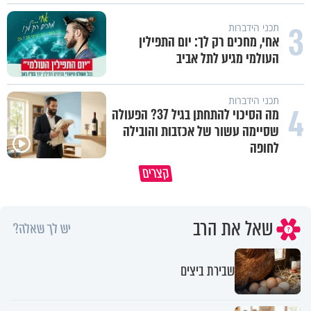
3
תכני הידברות
אחי, מחכים רק לך: יום התפילין
העולמי מגיע לתל אביב
תכני הידברות
4
מה הסיכוי להתחתן בגיל 37? הפעולה
שסיימה עשור של אכזבות והובילה
לחופה
האם אפשר להפוך קללה לברכה?
תהיו אהרון הכהן - תשכינו שלום
קצרים
מסר מפרשת השבוע
ותרדפו שלום
שאל את הרב
יש לך שאלה?
שבירת ביצים