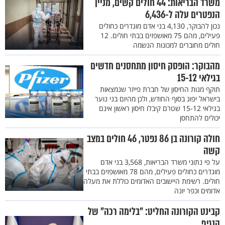
משרד הבריאות: 44 חולים קשים, מניין
הנפטרים עלה ל-6,436
נכון להבוקר, 4,130 בני אדם מוגדרים כחולים
פעילים, מהם 75 מאושפזים בבתי חולים. 12
חולים מחוברים למכונות הנשמה
מהבוקר: הופסק חיסון מתחסנים חדשים
בגילאי 15-12
תוקף מנות החיסון של חברת פייזר שנמצאות
בישראל יפוג בסוף החודש, ולכן מהיום בני נוער
בגילאי 15-12 שטרם קיבלו חיסון ראשון אינם
יכולים להתחסן
חולה קורונה בן 86 נפטר, 46 חולים במצב
קשה
על פי נתוני משרד הבריאות, 3,568 בני אדם
מוגדרים כחולים פעילים, מהם 78 מאושפזים בבתי
חולים. רשימת היישובים האדומים כוללת את מעלה
אדומים וכפר יונה
קבינט הקורונה החליט: "בלימה רכה" של
הנגיף