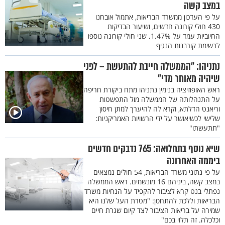
במצב קשה
על פי העדכון ממשרד הבריאות, אתמול אובחנו
430 חולי קורונה חדשים, ושיעור הבדיקות
החיוביות עמד על 1.47%. שני חולי קורונה נוספו
לרשימת קורבנות הנגיף
נתניהו: "הממשלה חייבת להתעשת – לפני
שיהיה מאוחר מדי"
ראש האופוזיציה בנימין נתניהו מתח ביקורת חריפה
על התנהלותה של הממשלה מול התפשטות
וריאנט הדלתא, וקרא לה להיערך למתן חיסון
שלישי לכשיאושר על ידי הרשויות האמריקניות:
"תתעשתו"
שיא נוסף בתחלואה: 765 נדבקים חדשים
ביממה האחרונה
על פי נתוני משרד הבריאות, 54 חולים נמצאים
במצב קשה, ביניהם 16 מונשמים. ראש הממשלה
נפתלי בנט קרא לציבור להקפיד על הנחיות משרד
הבריאות וללכת להתחסן: "מטרת העל שלנו היא
שמירה על בריאות הציבור לצד קיום שגרת חיים
וכלכלה. זה תלוי בכם"