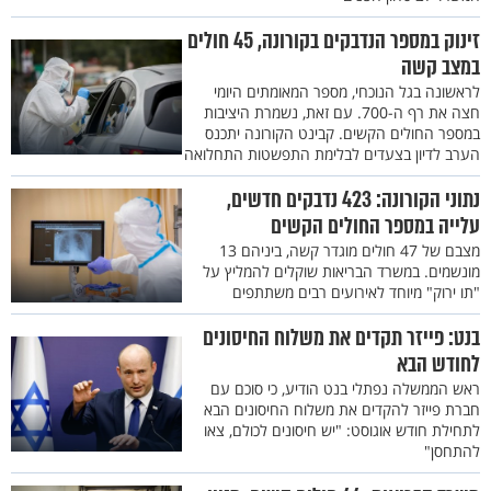
זינוק במספר הנדבקים בקורונה, 45 חולים
במצב קשה
לראשונה בגל הנוכחי, מספר המאומתים היומי
חצה את רף ה-700. עם זאת, נשמרת היציבות
במספר החולים הקשים. קבינט הקורונה יתכנס
הערב לדיון בצעדים לבלימת התפשטות התחלואה
נתוני הקורונה: 423 נדבקים חדשים,
עלייה במספר החולים הקשים
מצבם של 47 חולים מוגדר קשה, ביניהם 13
מונשמים. במשרד הבריאות שוקלים להמליץ על
"תו ירוק" מיוחד לאירועים רבים משתתפים
בנט: פייזר תקדים את משלוח החיסונים
לחודש הבא
ראש הממשלה נפתלי בנט הודיע, כי סוכם עם
חברת פייזר להקדים את משלוח החיסונים הבא
לתחילת חודש אוגוסט: "יש חיסונים לכולם, צאו
להתחסן"