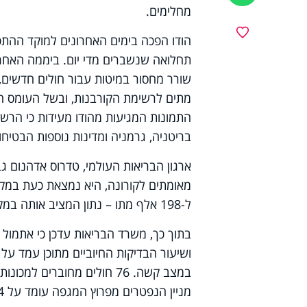
מחלימים.
מועדפים
הודו הפכה בימים האחרונים למוקד ההתפ
שורר מחסור במיטות עבור חולים חדשים,
מתים לרשימת הקורבנות, ובשל העומס ח
התמונות המגיעות מהודו מעידות כי הרשו
בריטניה, גרמניה ומדינות נוספות הבטיחו
ארגון הבריאות העולמי, טדרוס אדהנום ג
מאומתים לקורונה, היא נמצאת כעת במק
ל-198 אלף מתו – נתון המציב אותה במקום הרביעי ברשימת התמותה, אחרי ארצות הברית, ברזיל ומקסיקו.
במצב קשה. 76 חולים מחוברי
מניין הנפטרים מפרוץ המגפה עומד על 6,354.