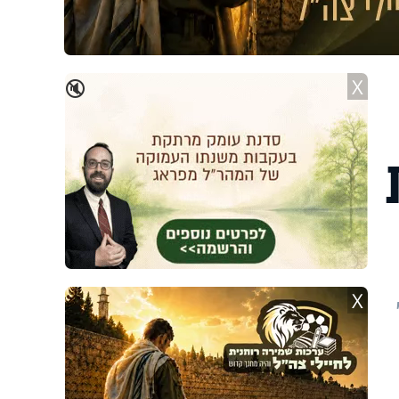
X
🔇
X