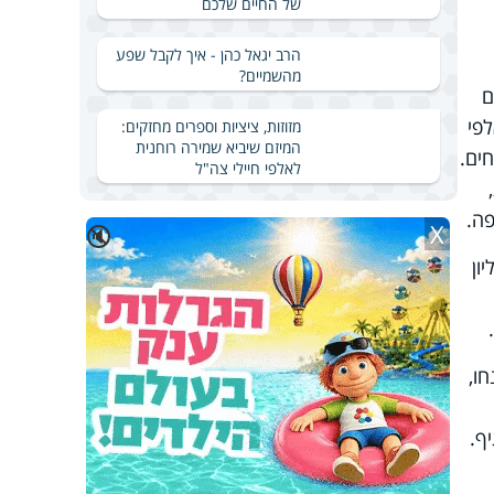
של החיים שלכם
הרב יגאל כהן - איך לקבל שפע
מהשמיים?
ולים
פי
מזוזות, ציציות וספרים מחזקים:
המיזם שיביא שמירה רוחנית
ים.
לאלפי חיילי צה"ל
פה.
X
🔇
-17 מיליון
בדיקות פוענחו,
יף.