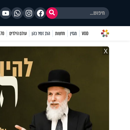
VOD
מגזין
חדשות
הרב זמיר כהן
עולם הילדים
70 שאלות
X