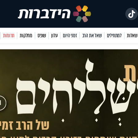
למתחילים
שאל את הרב
זמני היום
עלון
שופס
מחלקות
תרומות