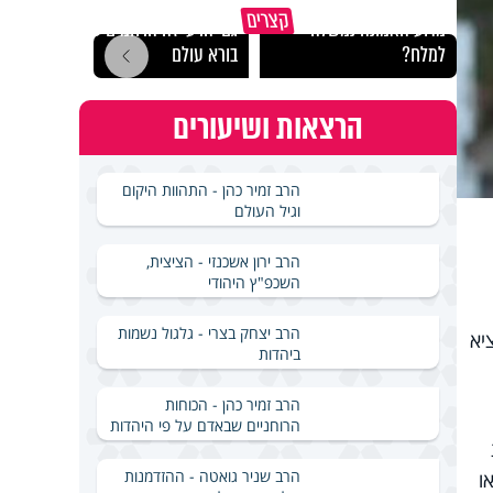
קצרים
מדוע האמונה נמשלה
גם ׳הרע׳ זה הרחמים של
האם מ
למלח?
בורא עולם
בשבת
הרצאות ושיעורים
הרב זמיר כהן - התהוות היקום
וגיל העולם
הרב ירון אשכנזי - הציצית,
השכפ"ץ היהודי
הרב יצחק בצרי - גלגול נשמות
יא
ביהדות
הרב זמיר כהן - הכוחות
הרוחניים שבאדם על פי היהדות
הרב שניר גואטה - ההזדמנות
ו