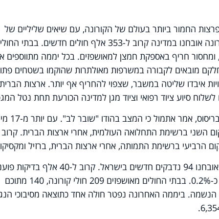
רצות החמור ביותר בעולם של הקורונה, עם שיאים שליליים של
תחלואה שנשברים מדי יום. ביממה האחרונה אובחנו במדינה קרוב ל-353 אלף חולים חדשים. בבתי הח
 ומחסור חריף באספקת חמצן למאושפזים. בכל יממה מתווספים אל
לקם מובאים לקבורה במשרפות מאולתרות שהוקמו בשטחים פתוח
יות איבדו שליטה במשבר, שצפוי להחריף אף יותר. ארצות הברית,
 לשלוח סיוע ציוד רפואי וציוד מגן למדינה הכורעת תחת נטל המג
בריסוס, אמר אתמול כי המצב בהודו "שובר לב
"
. עם יותר מ
ום השני ברשימת התחלואה העולמית, אחרי ארצות הברית. קרוב
בתוך כך, משרד הבריאות עדכן כי אתמול אובחנו 94 נדבקים חדשים בישראל. קרוב ל-40 אלף 
ושיעור הבדיקות החיוביים מתוכן עמד על כ-0.2%. בבתי החולים מאושפזים 209 חולי קורונה, 140 מתוכם
ם למכונות הנשמה. ביממה האחרונה נפטר חולה אחד כתוצאה מסיבוכי הנג