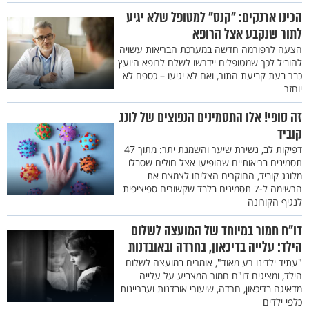
הכינו ארנקים: "קנס" למטופל שלא יגיע
לתור שנקבע אצל הרופא
הצעה לרפורמה חדשה במערכת הבריאות עשויה
להוביל לכך שמטופלים יידרשו לשלם לרופא היועץ
כבר בעת קביעת התור, ואם לא יגיעו – כספם לא
יוחזר
זה סופי! אלו התסמינים הנפוצים של לונג
קוביד
דפיקות לב, נשירת שיער והשמנת יתר: מתוך 47
תסמינים בריאותיים שהופיעו אצל חולים שסבלו
מלונג קוביד, החוקרים הצליחו לצמצם את
הרשימה ל-7 תסמינים בלבד שקשורים ספיציפית
לנגיף הקורונה
דו"ח חמור במיוחד של המועצה לשלום
הילד: עלייה בדיכאון, בחרדה ובאובדנות
"עתיד ילדינו רע מאוד", אומרים במועצה לשלום
הילד, ומציגים דו"ח חמור המצביע על עלייה
מדאיגה בדיכאון, חרדה, שיעורי אובדנות ועבריינות
כלפי ילדים