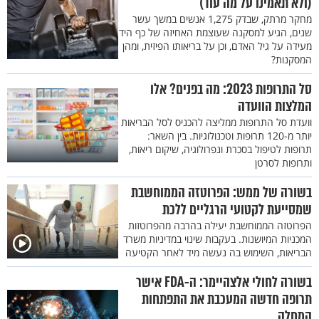
(ולא תאמינו על מה עוד)
מחקר מרתק, שבדק 1,275 אנשים במשך עשר
שנים, הגיע למסקנה שעוצמת האחיזה של כף היד
מעידה על גיל האדם, וכן על בריאותו הפיזית, ומהן
המסקנות?
סל התרופות 2023: מה בפנים? אלו
המלצות הוועדה
וועדת סל התרופות ממליצה להכניס לסל הבריאות
יותר מ-120 תרופות וטכנולוגיות. בין השאר:
תרופות לטיפול בסכרת ונפרולוגיה, שיקום ריאות,
ותרופות לסרטן
בשורה של ממש: הפרוטזה הממוחשבת
שמסייעת לקטועי הרגליים ללכת
הפרוטזה הממוחשבת יעילה בהרבה מהפרוטזות
המכניות המיושנות. בעקבות שינוי במדיניות משרד
הבריאות, השימוש בה נעשה מיד לאחר הקטיעה
בשורה לחולי אלצהיימר: ה-FDA אישר
תרופה חדשה המעכבת את התפתחות
המחלה