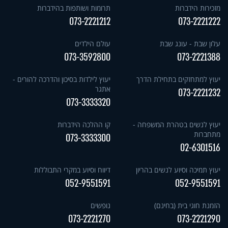
מזכירות הידברות
תרומות ושותפות בהידברות
073-2221212
073-2221222
עלון שבת - עונג שבת
עולם הילדים
073-3592800
073-2221388
יעוץ למתחזקים בתחילת הדרך
יעוץ לילדות בסיכון והדרכה להורים -
אתגר
073-2221232
073-3333320
יעוץ לנשים בטהרת המשפחה -
קו ההלכה הידברות
מתחברות
073-3333300
02-6301516
יעוץ תמיכה וסיוע לנשים בהריון
דיווח וסיוע במקרי התבוללות
052-9551591
052-9551591
הזמנת חוגי בית (בחינם)
נופשים
073-2221270
073-2221290