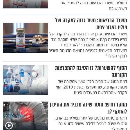
החולים. משרד הבריאות הורה להפסיק את
השימוש בה
משרד הבריאות: חשד גבוה למקרה של
פוליו באזור צפת
משרד הבריאות עדכן אודות חשד גבוה למקרה של
פוליו בילד/ה בן/ת 8 מאזור צפת שלא חוסן/ה נגד
פוליו במסגרת חיסוני השגרה: "לאחר בירור
במעבדה הלאומית לנגיפים נמצאה הדגימה חיובית
לנגיף הפוליו"
הסוף להשערות? זו הסיבה להתפרצות
הקורונה
דו"ח מסווג של הבית הלבן טוען שמקורה של
מגפת הקורונה, שהתפרצה בשנת 2019, הוא
תקלה שהתרחשה במעבדה סינית
מחקר חדש: חוסר שינה מגביר את הסיכון
להתקף לב
חוקרים ניתחו נתונים של יותר ממיליון בני אדם,
וגילו כי שינה רציפה בלילה עשויה למנוע גם
התקפי לב