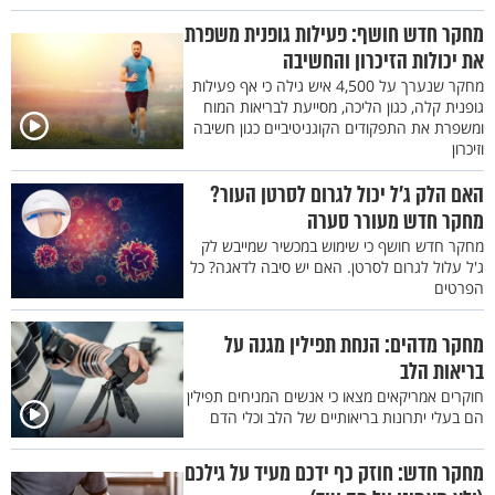
מחקר חדש חושף: פעילות גופנית משפרת
את יכולות הזיכרון והחשיבה
מחקר שנערך על 4,500 איש גילה כי אף פעילות
גופנית קלה, כגון הליכה, מסייעת לבריאות המוח
ומשפרת את התפקודים הקוגניטיביים כגון חשיבה
וזיכרון
האם הלק ג’ל יכול לגרום לסרטן העור?
מחקר חדש מעורר סערה
מחקר חדש חושף כי שימוש במכשיר שמייבש לק
ג'ל עלול לגרום לסרטן. האם יש סיבה לדאגה? כל
הפרטים
מחקר מדהים: הנחת תפילין מגנה על
בריאות הלב
חוקרים אמריקאים מצאו כי אנשים המניחים תפילין
הם בעלי יתרונות בריאותיים של הלב וכלי הדם
מחקר חדש: חוזק כף ידכם מעיד על גילכם