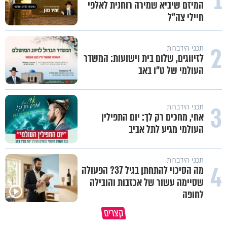
1
המיזם שיביא שמירה רוחנית לאלפי
חיילי צה"ל
2
תכני הידברות
לזיווגים, שלום בית וישועות: המשדר
העולמי של ט"ו באב
3
תכני הידברות
אחי, מחכים רק לך: יום התפילין
העולמי מגיע לתל אביב
תכני הידברות
4
מה הסיכוי להתחתן בגיל 37? הפעולה
שסיימה עשור של אכזבות והובילה
״ זו הייתה ההחלטה הכי קשה
לחופה
איך יתכן שעם ישראל הצליח לשרוד
שלקחתי בחיים": לורה כהן בריאיו
קצרים
במדבר ארבעים שנים?
אישי מרגש