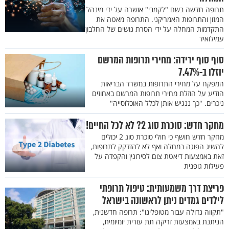
תרופה חדשה בשם "לקמבי" אושרה על ידי מינהל
המזון והתרופות האמריקני. התרופה מאטה את
התקדמות המחלה על ידי הסרת גושים של החלבון
עמילואיד
סוף סוף ירידה: מחירי תרופות המרשם
יוזלו ב-7.47%
המפקח על מחירי התרופות במשרד הבריאות
הודיע על הוזלת מחירי תרופות המרשם באחוזים
ניכרים. "כך ננגיש אותן לכלל האוכלוסייה"
מחקר חדש: סוכרת סוג 2? לא לכל החיים!
מחקר חדש חושף כי חולי סוכרת סוג 2 יכולים
להשיג הפוגה במחלה ואף לא להזדקק לתרופות,
זאת באמצעות דיאטת צום לסירוגין והקפדה על
פעילות גופנית
פריצת דרך משמעותית: טיפול תרופתי
לילדים גמדים ניתן לראשונה בישראל
"תקווה גדולה עבור מטופלינו": תרופה חדשנית,
הניתנת באמצעות זריקה תת עורית יומיומית,