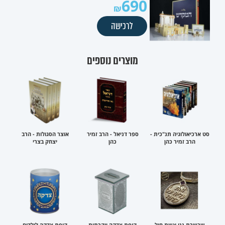
690
לרכישה
מוצרים נוספים
סט ארכיאולוגיה תנ"כית -
ספר דניאל - הרב זמיר
אוצר הסגולות - הרב
הרב זמיר כהן
כהן
יצחק בצרי
שרשרת ננו אשת חיל
קופת צדקה יוקרתית
קופת צדקה לילדים