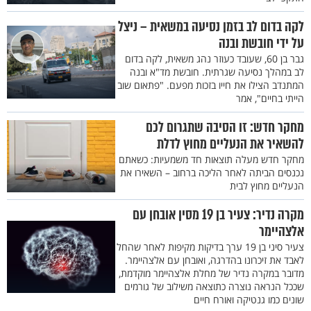
לקה בדום לב בזמן נסיעה במשאית – ניצל
על ידי חובשת ובנה
גבר בן 60, שעובד כעוזר נהג משאית, לקה בדום
לב במהלך נסיעה שגרתית. חובשת מד"א ובנה
המתנדב הצילו את חייו בזכות מפעם. "פתאום שוב
הייתי בחיים", אמר
מחקר חדש: זו הסיבה שתגרום לכם
להשאיר את הנעליים מחוץ לדלת
מחקר חדש מעלה תוצאות חד משמעיות: כשאתם
נכנסים הביתה לאחר הליכה ברחוב – השאירו את
הנעליים מחוץ לבית
מקרה נדיר: צעיר בן 19 מסין אובחן עם
אלצהיימר
צעיר סיני בן 19 ערך בדיקות מקיפות לאחר שהחל
לאבד את זיכרונו בהדרגה, ואובחן עם אלצהיימר.
מדובר במקרה נדיר של מחלת אלצהיימר מוקדמת,
שככל הנראה נוצרה כתוצאה משילוב של גורמים
שונים כמו גנטיקה ואורח חיים