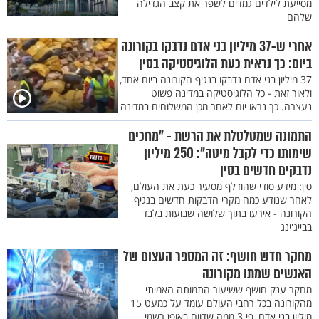
מסייעת לילדים גמדים לשפר את קצב הגדילה
שלהם
אחרי ש-37 מיליון בני אדם נדבקו בקורונה
ביום: כך נראית כעת הלוגיסטיקה בסין
37 מיליון בני אדם נדבקו בנגיף הקורונה ביום אחד,
ולאור זאת - כל הלוגיסטיקה במדינה פשוט
נעצרה. כך נראו יום לאחר מכן המשלוחים במדינה
התמונה שמטלטלת את הרשת - "מחכים
שימותו כדי לקבל מיטה": 250 מיליון
נדבקים חדשים בסין
סין: מידע סודי שהודלף מסעיר כעת את העולם,
לאחר שנודע כמה מקרי הדבקות חדשים בנגיף
הקורונה - אירעו בתוך שלושה שבועות בלבד
בבייג'ינג
מחקר חדש חושף: זה המספר העצום של
האנשים שמתו מקורונה
מחקר ענק חושף ששיעור התמותה האמיתי
מהקורונה בכל רחבי העולם עומד על כמעט 15
מיליון בני אדם, פי 3 ממה שדווח באופן רשמי