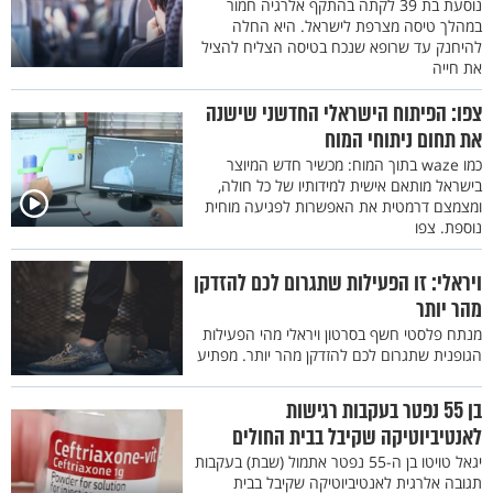
נוסעת בת 39 לקתה בהתקף אלרגיה חמור
במהלך טיסה מצרפת לישראל. היא החלה
להיחנק עד שרופא שנכח בטיסה הצליח להציל
את חייה
צפו: הפיתוח הישראלי החדשני שישנה
את תחום ניתוחי המוח
כמו waze בתוך המוח: מכשיר חדש המיוצר
בישראל מותאם אישית למידותיו של כל חולה,
ומצמצם דרמטית את האפשרות לפגיעה מוחית
נוספת. צפו
ויראלי: זו הפעילות שתגרום לכם להזדקן
מהר יותר
מנתח פלסטי חשף בסרטון ויראלי מהי הפעילות
הגופנית שתגרום לכם להזדקן מהר יותר. מפתיע
בן 55 נפטר בעקבות רגישות
לאנטיביוטיקה שקיבל בבית החולים
יגאל טויטו בן ה-55 נפטר אתמול (שבת) בעקבות
תגובה אלרגית לאנטיביוטיקה שקיבל בבית