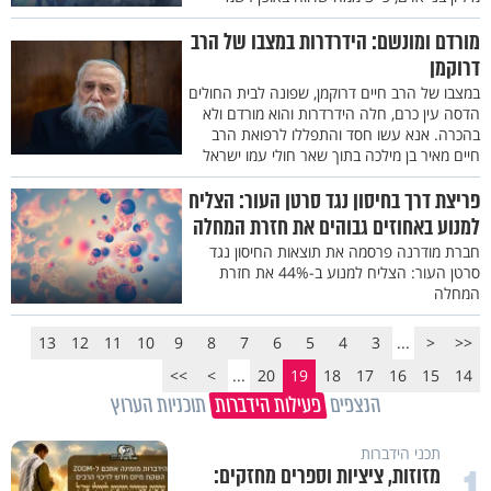
מורדם ומונשם: הידרדרות במצבו של הרב
דרוקמן
במצבו של הרב חיים דרוקמן, שפונה לבית החולים
הדסה עין כרם, חלה הידרדרות והוא מורדם ולא
בהכרה. אנא עשו חסד והתפללו לרפואת הרב
חיים מאיר בן מילכה בתוך שאר חולי עמו ישראל
פריצת דרך בחיסון נגד סרטן העור: הצליח
למנוע באחוזים גבוהים את חזרת המחלה
חברת מודרנה פרסמה את תוצאות החיסון נגד
סרטן העור: הצליח למנוע ב-44% את חזרת
המחלה
13
12
11
10
9
8
7
6
5
4
3
...
<
<<
>>
>
...
20
19
18
17
16
15
14
הנצפים
פעילות הידברות
תוכניות הערוץ
תכני הידברות
מזוזות, ציציות וספרים מחזקים: