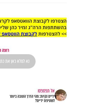
בהשתתפות הרה"ג זמיר כהן שליט
>> להצטרפות
לקבוצת הווטסאפ ל
רוצה ה
אל תפספסו
ידיים נקיות: מהי הדרך הטובה ביותר
לשטיפת ידיים?