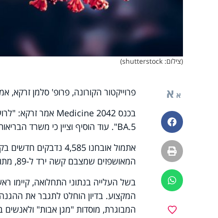
(צילום: shutterstock)
א
פרוייקטור הקורונה, פרופ' סלמן זרקא, אמ
א
בכנס
Medicine 2042
אמר זרקא: "לרוע
פייסבוק
BA.5". עוד הוסיף וציין כי משרד הבריאות שוקל מתן חיסון חמישי, ובשלב זה לא יוטלו מגבלות חדשות.
הדפסה
המאושפזים שמצבם קשה ירד ל-89, מתוכם 21 במצב קריטי. מספר החולים הפעילים עומד כעת על 19,221.
ווטסאפ
בשל העלייה בנתוני התחלואה, קיימו ראש
המקצוע. בדיון הוחלט לתגבר את ההגנה על
המבוגרת, מוסדות "מגן אבות" ולאנשים ב
מועדפים