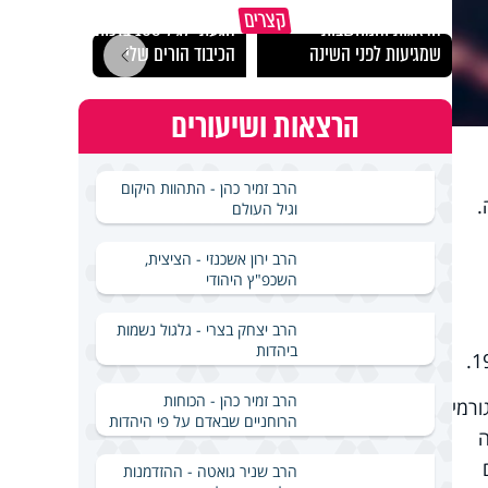
כך אפשר להתמודד עם
קצרים
הדאגות והמחשבות
הגעתי לגיל 108 בזכות
נבחר
שמגיעות לפני השינה
הכיבוד הורים שלי
ישרא
הרצאות ושיעורים
הרב זמיר כהן - התהוות היקום
.
וגיל העולם
הרב ירון אשכנזי - הציצית,
השכפ"ץ היהודי
הרב יצחק בצרי - גלגול נשמות
ביהדות
הרב זמיר כהן - הכוחות
ורמי
הרוחניים שבאדם על פי היהדות
ה
הרב שניר גואטה - ההזדמנות