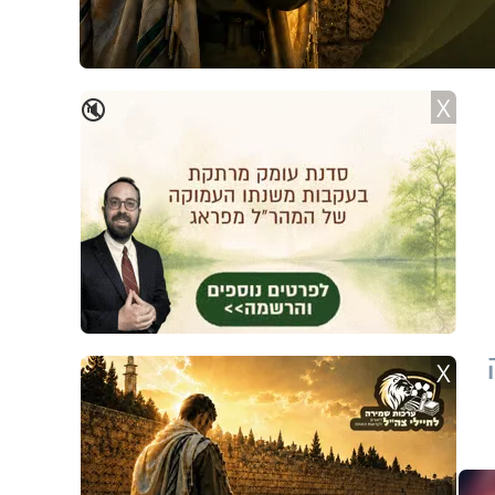
X
🔇
X