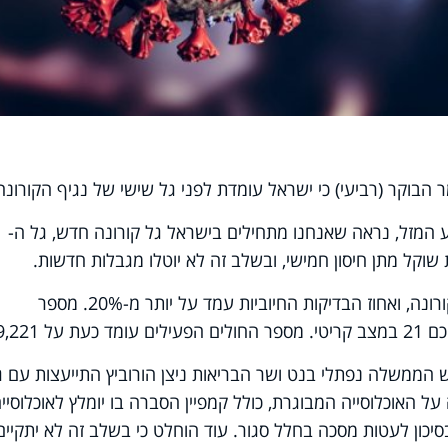
ר הבוקר (רביעי) כי ישראל עומדת לפני גל שישי של נגיף הקורונה
 המזל, נראה שאנחנו מתחילים בישראל גל קורונה חדש, גל ה-
אתמול אובחנו 4,585 נדבקים חדשים בקורונה, ואחוז הבדיקות החיוביות עמד על יותר מ-20%. מספר
 הממשלה נפתלי בנט ושר הבריאות ניצן הורוביץ התייעצות עם ג
 האוכלוסייה המבוגרת, כולל קמפיין הסברה בו יומלץ לאוכלוסיי
סיכון לעטות מסכה בחלל סגור. עוד הוחלט כי בשלב זה לא יתקיים