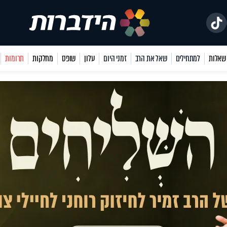
למתחילים
שאל את הרב
זמני היום
עלון
שופס
מחלקות
תרומות