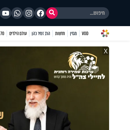
VOD
מגזין
חדשות
הרב זמיר כהן
עולם הילדים
70 שאלות
X