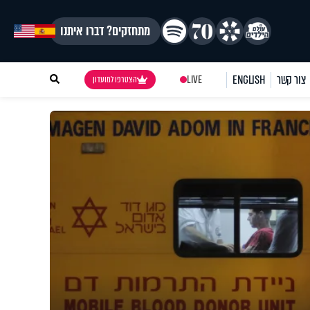
מתחזקים? דברו איתנו
צור קשר
ENGLISH
LIVE
הצטרפו למועדון