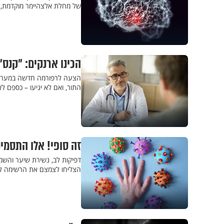
של מחלת אלצהיימר מוקדמת, ש
הכינו ארנקים: "קנס
הצעה לרפורמה חדשה במערכת 
התור, ואם לא יגיעו – כספם לא
זה סופי! אלו התסמינ
הצליחו לצמצם את הרשימה ל-7 תסמינים בלבד שקשורים ספיציפית לנגיף הקור