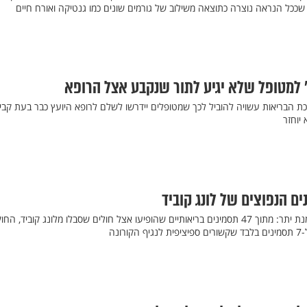
ככל הנראה נוצרה כתוצאה משילוב של גורמים שונים כמו גנטיקה ואורח חיים
" למטופל שלא יגיע לתור שנקבע אצל הרופא
הבריאות עשויה להוביל לכך שמטופלים יידרשו לשלם לרופא היועץ כבר בעת קבי
 יוחזר
ים הנפוצים של לונג קוביד
דפיקות לב, נשירת שיער והשמנת יתר: מתוך 47 תסמינים בריאותיים שהופיעו אצל חולים שסבלו מלונג קוביד, ה
ונה