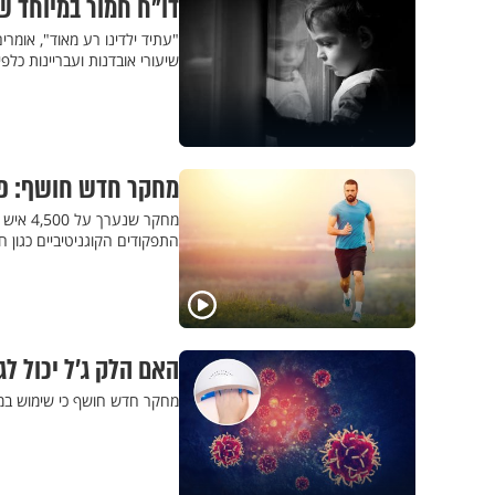
דו"ח חמור במיוחד ש
"עתיד ילדינו רע מאוד", אומר
שיעורי אובדנות ועבריינות כלפי
מחקר חדש חושף: פעי
מחקר ש
התפקודים הקוגניטיביים כגון חש
האם הלק ג’ל יכול ל
מחקר חדש חושף כי שימוש במכ