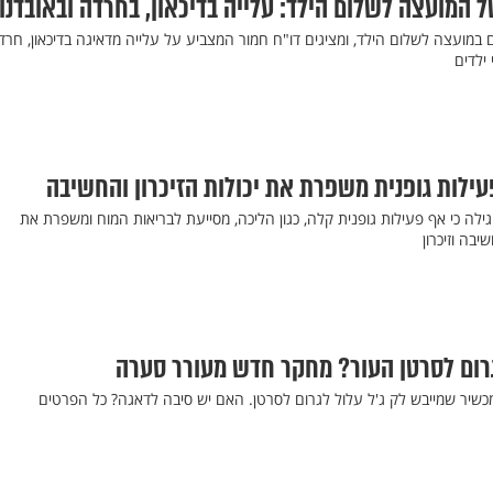
ל המועצה לשלום הילד: עלייה בדיכאון, בחרדה ובאובדנו
ים במועצה לשלום הילד, ומציגים דו"ח חמור המצביע על עלייה מדאיגה בדיכאון, חרד
 ילדים
לות גופנית משפרת את יכולות הזיכרון והחשיבה
נערך על 4,500 איש גילה כי אף פעילות גופנית קלה, כגון הליכה, מסייעת לבריאות המוח ומשפרת את
יבה וזיכרון
גרום לסרטן העור? מחקר חדש מעורר סערה
שיר שמייבש לק ג'ל עלול לגרום לסרטן. האם יש סיבה לדאגה? כל הפרטים