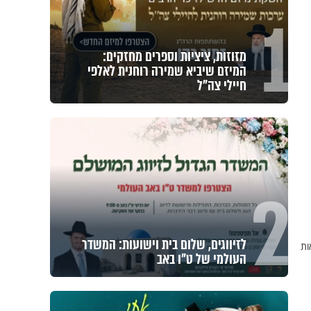
1
מזוזות, ציציות וספרים מחזקים:
המיזם שיביא שמירה רוחנית לאלפי
חיילי צה"ל
2
לזיווגים, שלום בית וישועות: המשדר
ות
העולמי של ט"ו באב