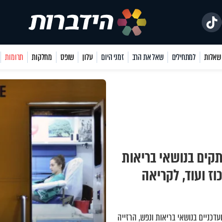
למתחילים
שאל את הרב
זמני היום
עלון
שופס
מחלקות
תרומות
קים בנושאי בריאות
וז ועוד, לקריאה
דכניים בנושאי בריאות ונפש
,
הרזייה