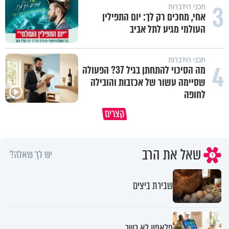
3
תכני הידברות
אחי, מחכים רק לך: יום התפילין
העולמי מגיע לתל אביב
תכני הידברות
4
מה הסיכוי להתחתן בגיל 37? הפעולה
שסיימה עשור של אכזבות והובילה
לחופה
קצרים
מדוע האמונה נמשלה למלח?
גם ׳הרע׳ זה הרחמים של בורא ע
שאל את הרב
יש לך שאלה?
שבירת ביצים
פלאפון לא כשר