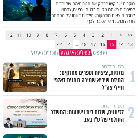
חוקרים שביקשו לבדוק את תגובותיהם של ילדים
לטיפולים כשהם מלווים בדגים וצבי ים, נדהמו
לנוכח תוצאות מובהקות: הילדים דיווחו על הפחתת
חרדה וכאב. מהי הסיבה לכך?
12
11
10
9
8
7
6
5
4
3
2
1
<
<<
>>
>
...
18
17
16
15
14
13
הנצפים
פעילות הידברות
תוכניות הערוץ
תכני הידברות
1
מזוזות, ציציות וספרים מחזקים:
המיזם שיביא שמירה רוחנית לאלפי
חיילי צה"ל
2
תכני הידברות
לזיווגים, שלום בית וישועות: המשדר
העולמי של ט"ו באב