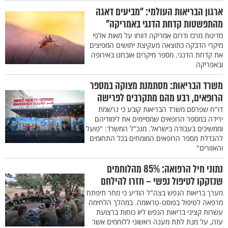
ארגון הבריאות העולמי: "מביעים דאגה
מהתפשטות קדחת הדנגי באמריקה"
מדינות מרכז ודרום אמריקה דווחו על מאות אלפי
מיקרי הדבקה כתוצאה מעקיצת יתושים המפיצים
את קדחת הדנגי. מספר מיקרים אובחנו באירופה
ובאפריקה
משרד הבריאות: מסתמנת מצוקה במספר
הרופאים, רבע מהם מתקרבים לפרישה
דו"ח שפרסם משרד הבריאות קובע כי נרשמת
ירידה במספר הרופאים שמסיימים את לימודיהם
וממשיכים בעבודה בישראל. מנכ"ל המשרד: "פועל
להגדלת מספר הרופאים המומחים בכל התחומים
והאזורים"
נתוני חיל הרפואה: 85% מהלוחמים
שנזקקו לטיפול נפשי – חזרו להילחם
מערך בריאות הנפש בצה"ל הודיע כי מחר תיפתח
מרפאה לטיפול בפוסט-טראומה. במהלך הלחימה
עשרות קציני בריאות הנפש ליוו כוחות ברצועת
עזה, על מנת לתת מענה ראשוני ללוחמים אשר