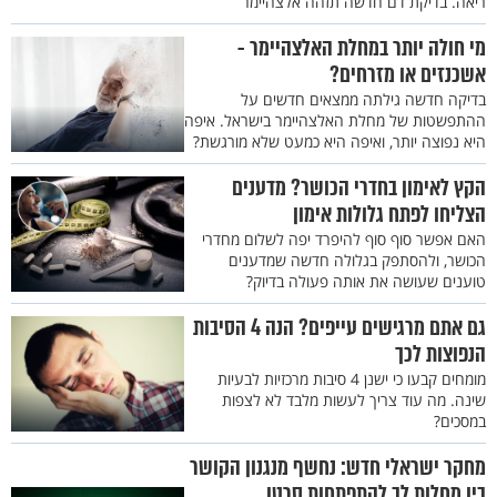
ריאה. בדיקת דם חדשה תזהה אלצהיימר
מי חולה יותר במחלת האלצהיימר -
אשכנזים או מזרחים?
בדיקה חדשה גילתה ממצאים חדשים על
ההתפשטות של מחלת האלצהיימר בישראל. איפה
היא נפוצה יותר, ואיפה היא כמעט שלא מורגשת?
הקץ לאימון בחדרי הכושר? מדענים
הצליחו לפתח גלולות אימון
האם אפשר סוף סוף להיפרד יפה לשלום מחדרי
הכושר, ולהסתפק בגלולה חדשה שמדענים
טוענים שעושה את אותה פעולה בדיוק?
גם אתם מרגישים עייפים? הנה 4 הסיבות
הנפוצות לכך
מומחים קבעו כי ישנן 4 סיבות מרכזיות לבעיות
שינה. מה עוד צריך לעשות מלבד לא לצפות
במסכים?
מחקר ישראלי חדש: נחשף מנגנון הקושר
בין מחלות לב להתפתחות סרטן