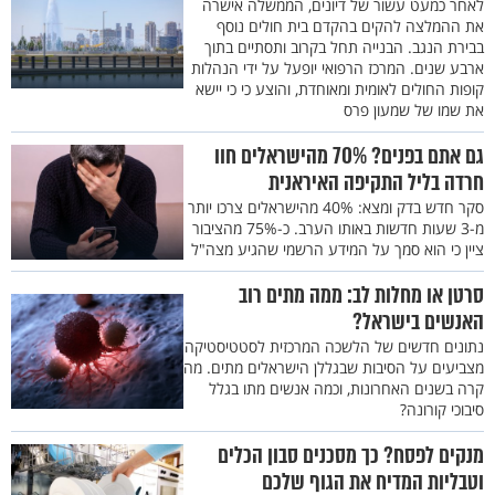
לאחר כמעט עשור של דיונים, הממשלה אישרה
את ההמלצה להקים בהקדם בית חולים נוסף
בבירת הנגב. הבנייה תחל בקרוב ותסתיים בתוך
ארבע שנים. המרכז הרפואי יופעל על ידי הנהלות
קופות החולים לאומית ומאוחדת, והוצע כי כי יישא
את שמו של שמעון פרס
גם אתם בפנים? 70% מהישראלים חוו
חרדה בליל התקיפה האיראנית
סקר חדש בדק ומצא: 40% מהישראלים צרכו יותר
מ-3 שעות חדשות באותו הערב. כ-75% מהציבור
ציין כי הוא סמך על המידע הרשמי שהגיע מצה"ל
סרטן או מחלות לב: ממה מתים רוב
האנשים בישראל?
נתונים חדשים של הלשכה המרכזית לסטטיסטיקה
מצביעים על הסיבות שבגללן הישראלים מתים. מה
קרה בשנים האחרונות, וכמה אנשים מתו בגלל
סיבוכי קורונה?
מנקים לפסח? כך מסכנים סבון הכלים
וטבליות המדיח את הגוף שלכם