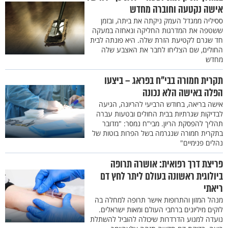
אישה נקטעה וחוברה מחדש
ססיליה ממגדל העמק ניקתה את ביתה, ובזמן
ששטפה את המדרגות החליקה ונאחזה במעקה
חד שגרם לקטיעת הזרת שלה. היא פונתה לבית
החולים, שם הצליחו לחבר את האצבע שלה
מחדש
תקרית חמורה בבי"ח בפראג – ביצעו
הפלה באישה הלא נכונה
אישה בריאה, בחודש הרביעי להריונה, הגיעה
לבדיקות שגרתיות בבית החולים ובטעות עברה
תהליך להפסקת הריון. מבי"ח נמסר: "מדובר
בתקרית חמורה שנגרמה בשל הפרות בוטות של
נהלים פנימיים"
פריצת דרך רפואית: אושרה תרופה
ביולוגית ראשונה בעולם ליתר לחץ דם
ריאתי
מנהל המזון והתרופות אישר תרופה למחלה בה
לוקים מיליונים ברחבי העולם ומאות ישראלים.
נועדה למנוע הדרדרות שיכולה להוביל להשתלת