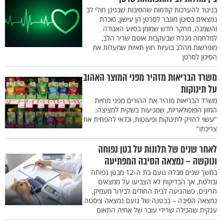
בניגוד להערכות קודמות שהסיבות שבגינן חולי לב
נמצאים בסיכון מוגבר לסרטן הן עישון, סוכרת
והשמנה, מחקר חדש שמומן בסיוע האגודה
למלחמה מגלה שבעקבות אוטם שריר הלב,
מופרשות מהלב בועיות חוץ תאיות שמעלות את
הסיכון לסרטן
משרד הבריאות מזהיר מפני המוצר האהוב
על תינוקות
משרד הבריאות מזהיר את ההורים מפני מחיות
המזון הפופולאריות, שמגיעות בשקית למציצה:
"עשוי להזיק לתינוקות ופעוטות, וכדאי להפחית את
צריכתו"
לאחר שנים של תלונות על בטן נפוחה
ונוקשה – נמצאה הסיבה המפתיעה
במשך שנים סבלה נועם בת ה-12 מבטן נפוחה
ובולטת, אך הבדיקות לא הצביעו על ממצאים
חריגים. כשהגיעה לבית החולים לבירור מעמיק,
נמצאה הסיבה – בבטנה של נועם נמצאה ציסטה
ענקית שהכילה שרידי עובר של אחיה התאום