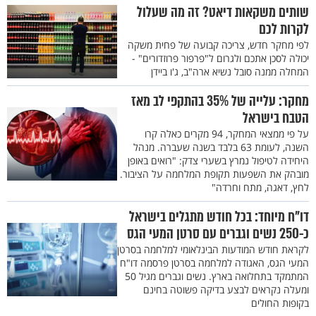
שותים משקאות דיאט? זה מה שעלול
לקרות לכם
לפי מחקר חדש, צריכה קבועה של פחית משקה
יכולה לסכן אתכם ולגרום ל"פרפור פרוזדורים" -
המחלה ממנה סובל נשיא ארה"ב, ג'ו ביידן
מחקר: עלייה של 35% בהתקפי לב מאז
הטבח בישראל
על פי ממצאי המחקר, 94 מקרים כאלה קרו
השנה, לעומת 63 בלבד בשנה שעברה. מנהל
היחידה לטיפול נמרץ בשערי צדק: "רואים באופן
מובהק את השפעות תקופת המלחמה על הציבור.
לחץ, דאגה, מתח וחרדה"
דו"ח מיוחד: בכל חודש מתגלים בישראל
כ-250 נשים וגברים עם סרטן המעי הגס
לקראת חודש המודעות הבינלאומי למלחמה בסרטן
המעי הגס, האגודה למלחמה בסרטן פרסמה דו"ח
המתמקד בתחלואה בארץ. נשים וגברים מגיל 50
ומעלה נקראים לבצע בדיקה פשוטה בחינם
בקופות החולים