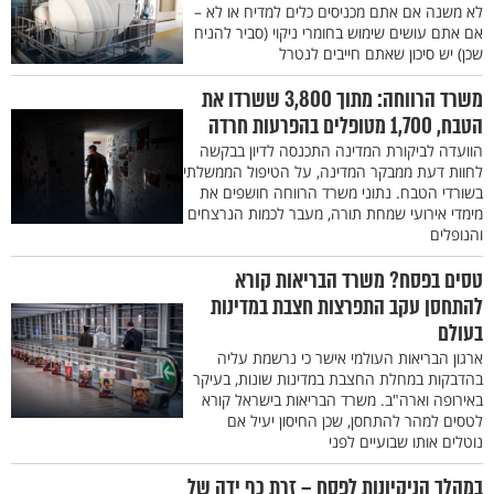
לא משנה אם אתם מכניסים כלים למדיח או לא –
אם אתם עושים שימוש בחומרי ניקוי (סביר להניח
שכן) יש סיכון שאתם חייבים לנטרל
משרד הרווחה: מתוך 3,800 ששרדו את
הטבח, 1,700 מטופלים בהפרעות חרדה
הוועדה לביקורת המדינה התכנסה לדיון בבקשה
לחוות דעת ממבקר המדינה, על הטיפול הממשלתי
בשורדי הטבח. נתוני משרד הרווחה חושפים את
מימדי אירועי שמחת תורה, מעבר לכמות הנרצחים
והנופלים
טסים בפסח? משרד הבריאות קורא
להתחסן עקב התפרצות חצבת במדינות
בעולם
ארגון הבריאות העולמי אישר כי נרשמת עליה
בהדבקות במחלת החצבת במדינות שונות, בעיקר
באירופה וארה"ב. משרד הבריאות בישראל קורא
לטסים למהר להתחסן, שכן החיסון יעיל אם
נוטלים אותו שבועיים לפני
במהלך הניקיונות לפסח – זרת כף ידה של