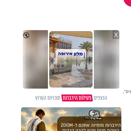
X
🔇
ים",
הנצפים
פעילות הידברות
תוכניות הערוץ