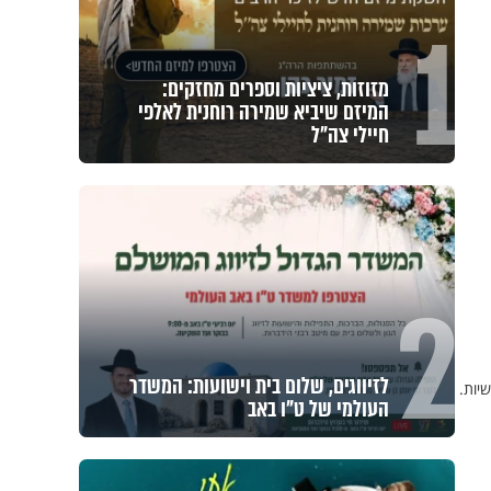
1
מזוזות, ציציות וספרים מחזקים:
המיזם שיביא שמירה רוחנית לאלפי
חיילי צה"ל
2
לזיווגים, שלום בית וישועות: המשדר
יות.
העולמי של ט"ו באב