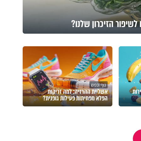
לשיפור הזיכרון שלנו?
גוף ונפש
רות
אשליית ההרזיה: למה זריקות
הפלא מפחיתות פעילות גופנית?