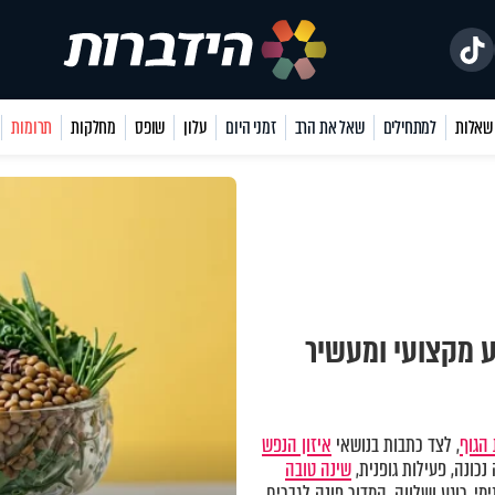
למתחילים
שאל את הרב
זמני היום
עלון
שופס
מחלקות
תרומות
ע מקצועי ומעשיר
הגוף
, לצד כתבות בנושאי
איזון הנפש
כונה, פעילות גופנית,
שינה טובה
מי, רוגע ושלווה. המדור פונה לגברים