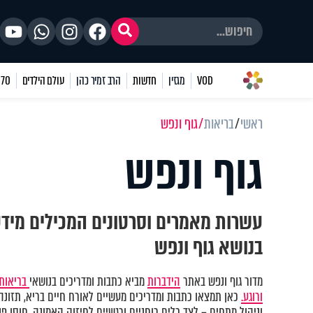
VOD
מגזין
חדשות
הרב זמיר כהן
עולם הילדים
70 שאלות
ראשי
בריאות
גוף ונפש
גוף ונפש
עשרות מאמרים וסרטונים המכילים מיד
בנושא גוף ונפש
מדור גוף ונפש באתר
הידברות
מביא כתבות ומדריכים בנושאי
בריאות 
ורוגע.
כאן תמצאו כתבות ומדריכים מעשיים לאורח חיים בריא, תזונה נ
וניהול מתחים – לצד כלים רוחניים ורגשיים לחיזוק האמונה, חוסן פני