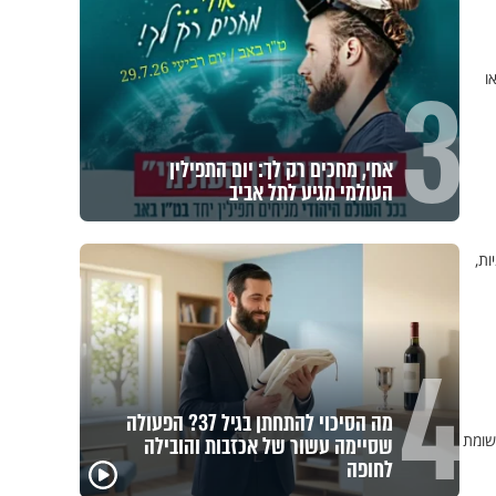
3
ו
אחי, מחכים רק לך: יום התפילין
העולמי מגיע לתל אביב
ות,
4
מה הסיכוי להתחתן בגיל 37? הפעולה
תשומת
שסיימה עשור של אכזבות והובילה
פגיעה
לחופה
מכילי