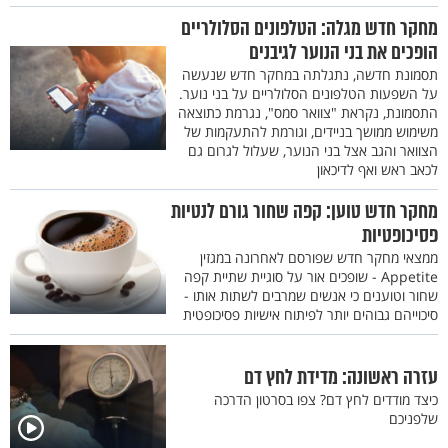
מחקר חדש מגלה: הטלפונים הסלולריים
הופכים את בני הנוער לגיבנים
תסמונת חדשה, נתגלתה במחקר חדש שנעשה
על השפעות הטלפונים הסלולריים על בני נוער.
התסמונת, נקראת "צוואר סמס", נגרמת כתוצאה
משימוש ממושך בניידים, וגורמת להתעקמות של
הצוואר והגב אצל בני הנוער, שעלול לגרום גם
לכאב ראש ואף לדיכאון
מחקר חדש טוען: קפה שחור גורם לנטיות
פסיכופטיות
ממצאי מחקר חדש שפורסם לאחרונה במגזין
Appetite - שופכים אור על סוגיית שתיית קפה
שחור וטוענים כי אנשים שמרבים לשתות אותו -
סיכוייהם גבוהים יותר לפיתוח אישיות פסיכופטית
עזרה ראשונה: מדידת לחץ דם
כיצד מודדים לחץ דם? צפו בסרטון הדרכה
שלפניכם