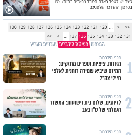
כיצד יש לטפל באדם הסובל מכאבים בחזה? צפו
בסרטון ההדרכה שלפניכם
130
129
128
127
126
125
124
123
122
121
120
...
<
<<
>>
>
...
137
136
135
134
133
132
131
הנצפים
פעילות הידברות
תוכניות הערוץ
תכני הידברות
1
מזוזות, ציציות וספרים מחזקים:
המיזם שיביא שמירה רוחנית לאלפי
חיילי צה"ל
2
תכני הידברות
לזיווגים, שלום בית וישועות: המשדר
העולמי של ט"ו באב
תכני הידברות