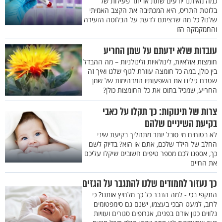
כמה מאיתנו יודעים שתת או יתר פעילות של
בלוטת התריס, היא המכתיבה את הקצב האמיתי
שלנו? כל מה שרציתם לדעת על הבלוטה הזעירה
והחמקמקה הזו
עובדות שלא ידעתם על שמן החריע
חומצות אולאיות, לינולאיות ולינולניות – מה ההבדל
בין כולן, במה כל חומצה עוזרת לגוף שלנו ואיך זה
שטרם גילינו את השפעותיו המדהימות של שמן
החריע, שמכיל בתוכו את כל החומצות כולן?
צרות של תינוקות: כך תקלו על כאבי
בקיעת השיניים שלהם
לא בטוחים מי סובל יותר מתהליך בקיעת שיני
החלב של הילד שלכם, אתם או הוא? בדיוק לשם
כך, אספנו לכם מספר טיפים חשובים שיקלו עליכם
את החיים
כך נעזור לחמודים שלנו להתגבר על הגזים
התקפי בכי - למה הדבר כל כך מלחיץ אותנו? כי
לרוב, למעט הבכי בעצמו, ישנם גם סימפטומים
נלווים כגון אודם בפנים, אגרופים סגורים ועוויות