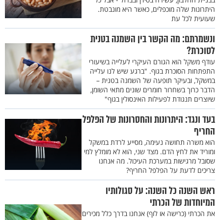
היתרונות שלה מוכפלים, כאשר היא מונבטת.
שעועית לכל עת
ונשמרתם: מה הקשר בין השמנה בטנית
לסוכרת?
עודף משקל הוא הגורם העיקרי לעלייה בשיעורי
התפתחות הסוכרת בגוף. "ברגע שיש לנו עלייה
במשקל, ובעיקר תופעה של השמנה בטנית –
הדבר כרוך בשחרור חומרים שונים מתאי השומן,
שיוצרים תנגודת לפעילות האינסולין בגוף"
בעד ונגד: היתרונות והחסרונות של הפלפל
החריף
הוא משרה תחושה נעימה, מסייע לרדת במשקל
ומוריד את לחץ הדם. מצד שני, הוא לא מומלץ למי
שסובל מרגישות במערכת העיכול. מה אנחנו
צריכים לדעת על הפלפל החריף?
ראש השנה כל השנה: על סגולותיו
המיוחדות של הכרתי
את הכרתי (כרישה או לוף) אנחנו בדרך כלל מכירים