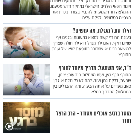
והתמכרות למסכים – הם רק חלק מהנזקים שמונה
איגוד רופאי הילדים הישראלי במחקר חדש מטעמו.
ההמלצה חד משמעית: להגביל בצורה ניכרת את
הצפייה בטלוויזיה ולפקח עליה
הילד סובל מנזלת, מה עושים?
בעונת החורף קשה למצוא במעונות ובגנים אף
שאינו דולף. האם ילד מנוזל הוא ילד חולה שצריך
להישאר בבית או שמדובר בתופעת לוואי של עונת
החורף?
ד"ר, אני משתעל: מדריך מיוחד לחורף
החורף תכף כאן, ועמו המחלות הידועות: צינון,
שפעת, דלקת גרון ועוד. למה לא כל נזלת או גרון
כואב מעידים על אותה הבעיה, ומה ההבדלים בין
המחלות? המדריך המלא
מוסר ברגע: אוכלים מסודר - הרב הרצל
חודר