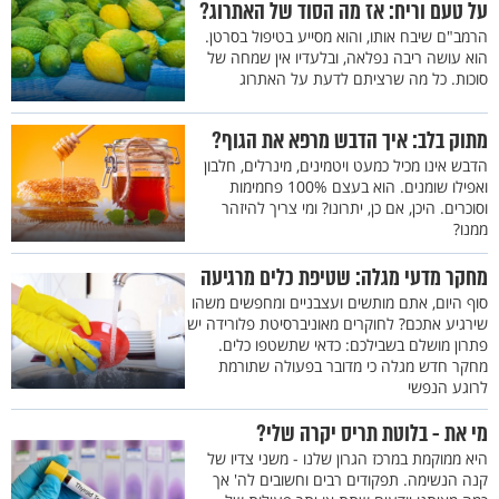
על טעם וריח: אז מה הסוד של האתרוג?
הרמב"ם שיבח אותו, והוא מסייע בטיפול בסרטן.
הוא עושה ריבה נפלאה, ובלעדיו אין שמחה של
סוכות. כל מה שרציתם לדעת על האתרוג
מתוק בלב: איך הדבש מרפא את הגוף?
הדבש אינו מכיל כמעט ויטמינים, מינרלים, חלבון
ואפילו שומנים. הוא בעצם 100% פחמימות
וסוכרים. היכן, אם כן, יתרונו? ומי צריך להיזהר
ממנו?
מחקר מדעי מגלה: שטיפת כלים מרגיעה
סוף היום, אתם מותשים ועצבניים ומחפשים משהו
שירגיע אתכם? לחוקרים מאוניברסיטת פלורידה יש
פתרון מושלם בשבילכם: כדאי שתשטפו כלים.
מחקר חדש מגלה כי מדובר בפעולה שתורמת
לרוגע הנפשי
מי את - בלוטת תריס יקרה שלי?
היא ממוקמת במרכז הגרון שלנו - משני צדיו של
קנה הנשימה. תפקודים רבים וחשובים לה' אך