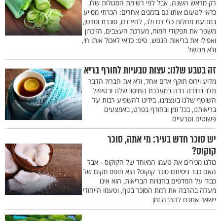
רק מראש השנה. אבל לפי רשימת הסגולות שלו,
כדאי לטעום אותו גם בזמנים אחרים: הכרתי מסייע
במניעת מחלות כלי דם ולב, לחץ דם, סוכרת וסרטן,
משפר את תפקודי המוח, מערכת העצבים, הזיכרון
ואפילו את בריאות הנפש. טיפ: כדאי לאכול אותו חי,
ולא מבושל
זה בטבע שלנו: עצות טבעיות לחורף בריא
מדוע וירוס תוקף אדם אחד, ולא את חברו? הדבר
תלוי במידה רבה במערכת החיסון שלנו ובטיפול
השוטף שלנו בעצמנו. בידינו להשפיע רבות על
בריאותנו, בכל זמן ובחורף בפרט, באמצעים
פשוטים וטבעיים
יש סוכר חדש בעיר: מי אתה, סוכר
קוקוס?
כולנו מכירים את טעמו המיוחד של הקוקוס - אבל
האם כבר ניסיתם סוכר קוקוס? הוא תופס מקום של
כבוד על המדפים בחנויות הבריאות, הוא אינו
מעלה בהרבה את רמת הסוכר בגוף, וטעמו הייחודי
יישאר אתכם להרבה זמן