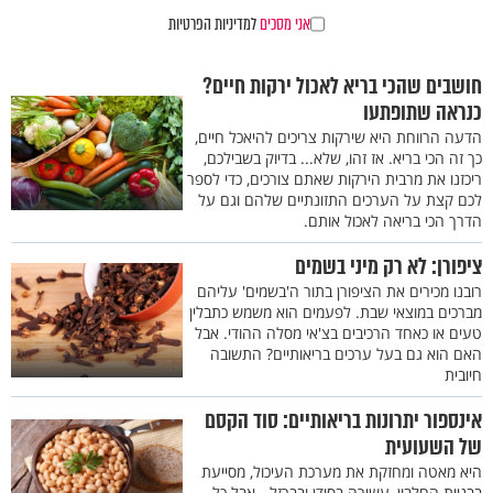
אני מסכים
למדיניות הפרטיות
חושבים שהכי בריא לאכול ירקות חיים?
כנראה שתופתעו
הדעה הרווחת היא שירקות צריכים להיאכל חיים,
כך זה הכי בריא. אז זהו, שלא... בדיוק בשבילכם,
ריכזנו את מרבית הירקות שאתם צורכים, כדי לספר
לכם קצת על הערכים התזונתיים שלהם וגם על
הדרך הכי בריאה לאכול אותם.
ציפורן: לא רק מיני בשמים
רובנו מכירים את הציפורן בתור ה'בשמים' עליהם
מברכים במוצאי שבת. לפעמים הוא משמש כתבלין
טעים או כאחד הרכיבים בצ'אי מסלה ההודי. אבל
האם הוא גם בעל ערכים בריאותיים? התשובה
חיובית
אינספור יתרונות בריאותיים: סוד הקסם
של השעועית
היא מאטה ומחזקת את מערכת העיכול, מסייעת
בבניית החלבון, עשירה בסידן ובברזל - אבל כל