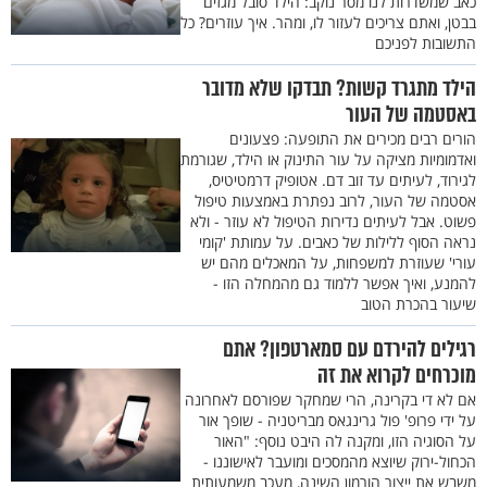
כאב שמשדרות לנו מסר נוקב: הילד סובל מגזים
בבטן, ואתם צריכים לעזור לו, ומהר. איך עוזרים? כל
התשובות לפניכם
הילד מתגרד קשות? תבדקו שלא מדובר
באסטמה של העור
הורים רבים מכירים את התופעה: פצעונים
ואדמומיות מציקה על עור התינוק או הילד, שגורמת
לגירוד, לעיתים עד זוב דם. אטופיק דרמטיטיס,
אסטמה של העור, לרוב נפתרת באמצעות טיפול
פשוט. אבל לעיתים נדירות הטיפול לא עוזר - ולא
נראה הסוף ללילות של כאבים. על עמותת 'קומי
עורי' שעוזרת למשפחות, על המאכלים מהם יש
להמנע, ואיך אפשר ללמוד גם מהמחלה הזו -
שיעור בהכרת הטוב
רגילים להירדם עם סמארטפון? אתם
מוכרחים לקרוא את זה
אם לא די בקרינה, הרי שמחקר שפורסם לאחרונה
על ידי פרופ' פול גרינגאס מבריטניה - שופך אור
על הסוגיה הזו, ומקנה לה היבט נוסף: "האור
הכחול-ירוק שיוצא מהמסכים ומועבר לאישוננו -
משבש את ייצור הורמון השינה, מעכב משמעותית