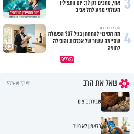
3
אחי, מחכים רק לך: יום התפילין
העולמי מגיע לתל אביב
תכני הידברות
4
מה הסיכוי להתחתן בגיל 37? הפעולה
שסיימה עשור של אכזבות והובילה
לחופה
קצרים
מדוע האמונה נמשלה למלח?
גם ׳הרע׳ זה הרחמים של בורא ע
שאל את הרב
יש לך שאלה?
שבירת ביצים
פלאפון לא כשר