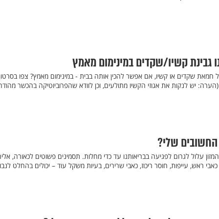
ו גבינת קשיו/שקדים במינימום מאמץ
חמאת שקדים או קשיו, אם אפשר להכין אותה בבית - במינימום מאמץ? צפו בסרטון
הערה: יש לנקות את אגוזי הקשיו מתולעים, וכן לוודא שהפרוביוטיקה בהכשר מהודר,
 החשובים שלי?
זון עלול לגרום לפגיעה בבריאותנו עד כדי מחלות. תסמינים פשוטים לכאורה, אלי
אבי ראש, עייפות, חוסר ריכוז, כאבי שרירים, בעיות משקל עוד – יכולים בהחלט לנבו