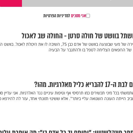
אני מסכים
למדיניות הפרטיות
ושתל בוושט של חולה סרטן - החולה שב לאכול
בית החולים קפלן: השתלה נדירה של מעי שבוצעה בוושט של אדם כבן 75, השיבה לו את היכולת לאכול
ה של הרופאים הצליחה לטפל בו ולהתגבר על הבעיה
יל מאלרגיות. מהו?
שתי בכל מיני תכשירים כמו תרסיסי אף וטיפות עיניים נגד האלרגיות. אני עדיין ס
ביב הייתה העונה השנואה עליי ביותר". אלא ששינוי תזונתי אחד, עזר לה להירפא כל