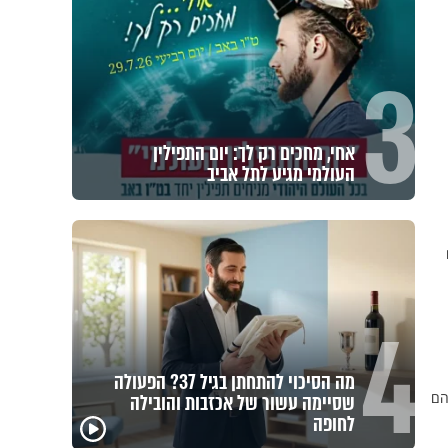
3
אחי, מחכים רק לך: יום התפילין
העולמי מגיע לתל אביב
4
מה הסיכוי להתחתן בגיל 37? הפעולה
הם
שסיימה עשור של אכזבות והובילה
״ זו הייתה ההחלטה הכי
לחופה
איך יתכן שעם ישראל
קשה שלקחתי בחיים":