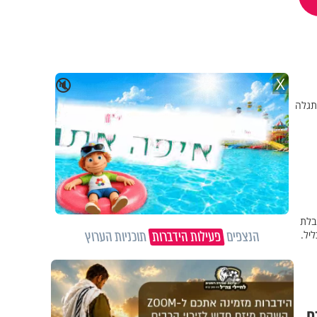
X
🔇
. בוושט התגלה
ובלת
הנצפים
פעילות הידברות
תוכניות הערוץ
יל.