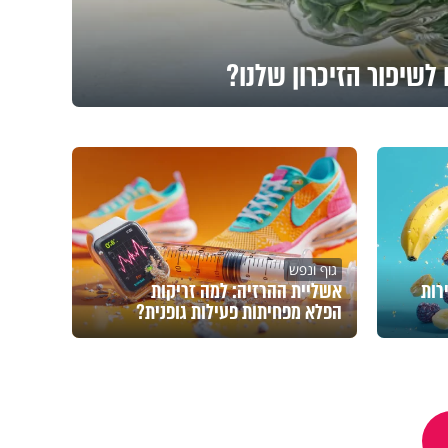
לשיפור הזיכרון שלנו?
גוף ונפש
רות
אשליית ההרזיה: למה זריקות
הפלא מפחיתות פעילות גופנית?