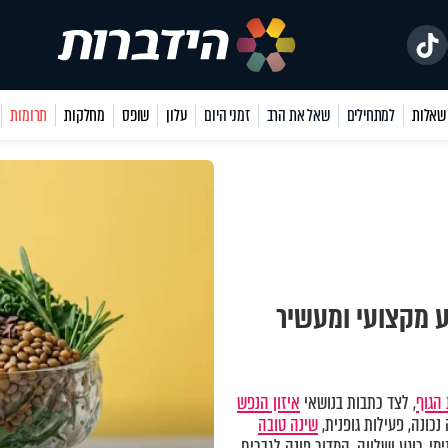
למתחילים
שאל את הרב
זמני היום
עלון
שופס
מחלקות
תרומות
ע מקצועי ומעשיר
הגוף
, לצד כתבות בנושאי
איזון הנפש
כונה, פעילות גופנית,
שינה טובה
מי, רוגע ושלווה. המדור פונה לגברים