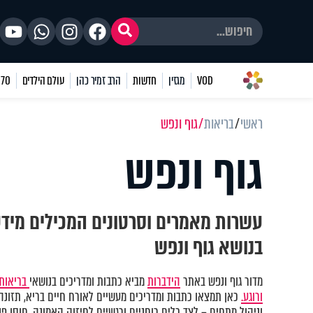
VOD
מגזין
חדשות
הרב זמיר כהן
עולם הילדים
70 שאלות
ראשי
בריאות
גוף ונפש
גוף ונפש
עשרות מאמרים וסרטונים המכילים מיד
בנושא גוף ונפש
מדור גוף ונפש באתר
הידברות
מביא כתבות ומדריכים בנושאי
בריאות 
ורוגע.
כאן תמצאו כתבות ומדריכים מעשיים לאורח חיים בריא, תזונה נ
וניהול מתחים – לצד כלים רוחניים ורגשיים לחיזוק האמונה, חוסן פני