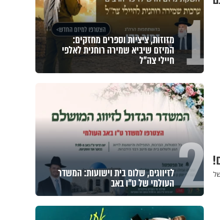
ם
1
מזוזות, ציציות וספרים מחזקים:
המיזם שיביא שמירה רוחנית לאלפי
חיילי צה"ל
2
!
לזיווגים, שלום בית וישועות: המשדר
של
העולמי של ט"ו באב