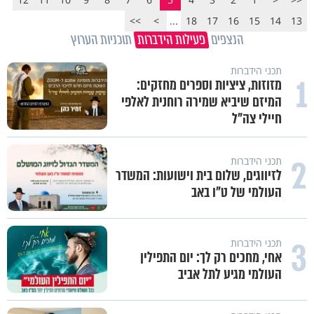
>>
>
...
18
17
16
15
14
13
הנצפים
פעילות הידברות
תוכניות הערוץ
תכני הידברות
1
מזוזות, ציציות וספרים מחזקים:
המיזם שיביא שמירה רוחנית לאלפי
חיילי צה"ל
2
תכני הידברות
לזיווגים, שלום בית וישועות: המשדר
העולמי של ט"ו באב
3
תכני הידברות
אחי, מחכים רק לך: יום התפילין
העולמי מגיע לתל אביב