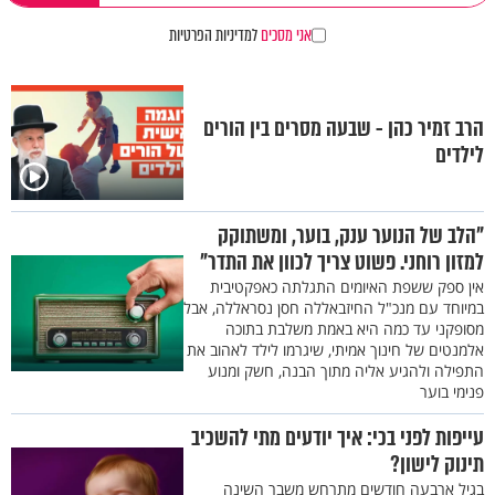
אני מסכים
למדיניות הפרטיות
הרב זמיר כהן - שבעה מסרים בין הורים
לילדים
"הלב של הנוער ענק, בוער, ומשתוקק
למזון רוחני. פשוט צריך לכוון את התדר"
אין ספק ששפת האיומים התגלתה כאפקטיבית
במיוחד עם מנכ"ל החיזבאללה חסן נסראללה, אבל
מסופקני עד כמה היא באמת משלבת בתוכה
אלמנטים של חינוך אמיתי, שיגרמו לילד לאהוב את
התפילה ולהגיע אליה מתוך הבנה, חשק ומנוע
פנימי בוער
עייפות לפני בכי: איך יודעים מתי להשכיב
תינוק לישון?
בגיל ארבעה חודשים מתרחש משבר השינה