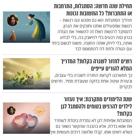
תחילת שנה חדשה: הסתגלות, התרחבות
או התחברות? כל התשובות נכונות
תהליך הסתגלות הוא גם מפגש עם רגשות -
רגשות שמפעילים אותנו וחונקים את הגרון.
להסתגל לרגשות האלו זה להשאיר את הגולה
בגרון כמה רגעים בלי להיאבק בה, בלי לבלוע
אותה, בלי לירוק אותה החוצה. פשוט לנשום ביחד
עם הגולה ולתת לה להתמוסס לבד
רוצים לחזור לשגרה בקלות? המדריך
המלא להורים עייפים
כך תתארגנו לקראת החזרה לשגרה בלי עצבים,
ובעזרת שיטה אחת בדוקה שעובדת תמיד. חדשים
לבקרים
שנת הלימודים מתקרבת: איך נעזור
לילדים להרגיש בטוחים ולהסתגל לגן
בקלות?
הסתגלות אמיתית לגן לא נמדדת ביכולת לשחרר
את אמא בדלת, אלא בהבנה שהקשר נשאר גם
כשלא רואים אותו. קבלו שלושה דרכים מעשיות איך