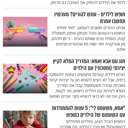
ללמד את הילדים להחזיק את האהבה גם מרחוק
חופש לילדים - עונש להורים? מעכשיו
תחשבו אחרת
אנחנו ההורים חושבים לעצמנו: "מתי יסתיים
החופש (=העונש) הזה? תצחקו איתם, תשתוללו
קצת, תעמידו פנים שאתם נהנים – כי מבחינתם,
אין אטרקציה יותר שווה מזו שההורים מכייפים
איתם
חוג עם אבא ואמא: המדריך המלא לקיץ
יצירתי (וחסכוני) עם הילדים
הורים לילדים קטנים? מחפשים רעיונות לתעסוקה
ביתית, אבל לא רוצים להוציא הון על יצירות יקרות
וחוברות עבודה משעממות? קבלו את המדריך
המלא ליצירות עם הילדים בחופש, מה לקנות,
היכן, ועל מה לא כדאי להוציא כסף. יוצרים חופשה
"אמא, משעמם לי": 5 עצות להתמודדות
עם השעמום של הילדים בחופש
החופש הגדול הגיע, והילדים מתחילים
להשתעמם? אין צורך להילחץ. מה אומרים