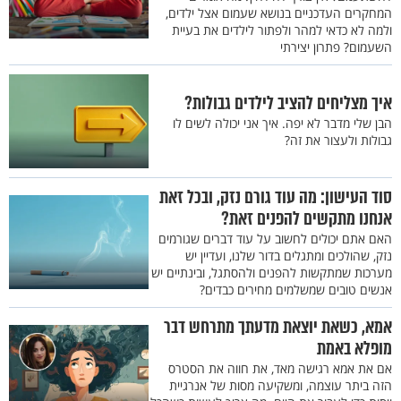
המחקרים העדכניים בנושא שעמום אצל ילדים,
ולמה לא כדאי למהר ולפתור לילדים את בעיית
השעמום? פתרון יצירתי
איך מצליחים להציב לילדים גבולות?
הבן שלי מדבר לא יפה. איך אני יכולה לשים לו
גבולות ולעצור את זה?
סוד העישון: מה עוד גורם נזק, ובכל זאת
אנחנו מתקשים להפנים זאת?
האם אתם יכולים לחשוב על עוד דברים שגורמים
נזק, שהולכים ומתגלים בדור שלנו, ועדיין יש
מערכות שמתקשות להפנים ולהסתגל, ובינתיים יש
אנשים טובים שמשלמים מחירים כבדים?
אמא, כשאת יוצאת מדעתך מתרחש דבר
מופלא באמת
אם את אמא רגישה מאד, את חווה את הסטרס
הזה ביתר עוצמה, ומשקיעה מסות של אנרגיית