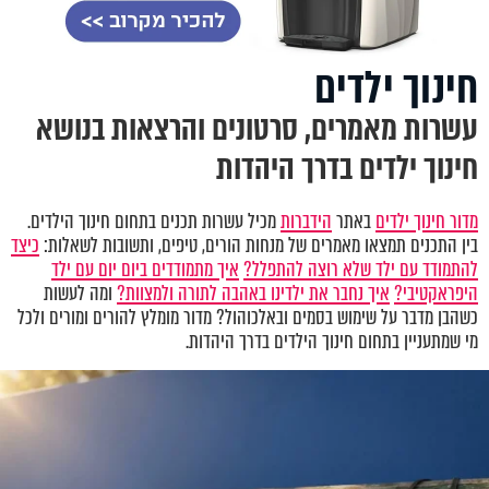
חינוך ילדים
עשרות מאמרים, סרטונים והרצאות בנושא
חינוך ילדים בדרך היהדות
מדור חינוך ילדים
באתר
הידברות
מכיל עשרות תכנים בתחום חינוך הילדים.
בין התכנים תמצאו מאמרים של מנחות הורים, טיפים, ותשובות לשאלות:
כיצד
להתמודד עם ילד שלא רוצה להתפלל?
איך מתמודדים ביום יום עם ילד
היפראקטיבי?
איך נחבר את ילדינו באהבה לתורה ולמצוות?
ומה לעשות
כשהבן מדבר על שימוש בסמים ובאלכוהול? מדור מומלץ להורים ומורים ולכל
מי שמתעניין בתחום חינוך הילדים בדרך היהדות.