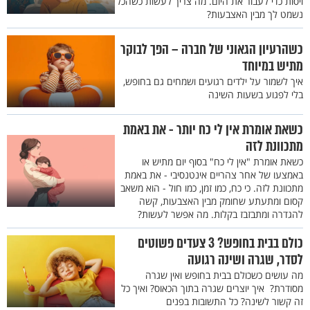
ויסות כדי לעבור את היום. מה צריך לעשות כשהכל
נשמט לך מבין האצבעות?
כשהרעיון הגאוני של חברה – הפך לבוקר
מתיש במיוחד
איך לשמור על ילדים רגועים ושמחים גם בחופש,
בלי לפגוע בשעות השינה
כשאת אומרת אין לי כח יותר - את באמת
מתכוונת לזה
כשאת אומרת "אין לי כח" בסוף יום מתיש או
באמצעו של אחר צהריים אינטנסיבי - את באמת
מתכוונת לזה. כי כח, כמו זמן, כמו חול - הוא משאב
קסום ומתעתע שחומק מבין האצבעות, קשה
להגדרה ומתבזבז בקלות. מה אפשר לעשות?
כולם בבית בחופש? 3 צעדים פשוטים
לסדר, שגרה ושינה רגועה
מה עושים כשכולם בבית בחופש ואין שגרה
מסודרת? איך יוצרים שגרה בתוך הכאוס? ואיך כל
זה קשור לשינה? כל התשובות בפנים