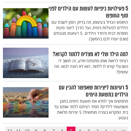
5 פעילויות כיפיות לעשות עם הילדים לפני
סוף החופש
החופש הגדול בעיצומו, וזה בדיוק הזמן לשבת עם
הילדים לפעילות כיפית, ועל הדרך ליצור פינות
חמודות לבית ולחדר הילדים. 5 רעיונות מנצחים
(שגם יעזרו לכם בהמשך)
למה הילד שלי לא מצליח ללמוד לקרוא?
רציתי לראות אותו מתפתח ויודע, זה חשוב לי.
כשבעלי קורא לו ללמוד, הוא לא רוצה לבוא. מה
עושים?
5 רעיונות ליצירות שאפשר להכין עם
הילדים בתשעת הימים
מחפשים איך למלא את תשעת הימים בתוכן
משמעותי לילדים? תמיד רציתם ללמד אותם על
בית המקדש בצורה מוחשית? 5 יצירות מלאות
געגוע
12
11
10
9
8
7
6
5
4
3
2
1
<
<<