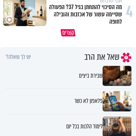
תכני הידברות
4
מה הסיכוי להתחתן בגיל 37? הפעולה
שסיימה עשור של אכזבות והובילה
לחופה
קצרים
מדוע האמונה נמשלה למלח?
גם ׳הרע׳ זה הרחמים של בורא ע
שאל את הרב
יש לך שאלה?
שבירת ביצים
פלאפון לא כשר
לימוד הלכות בכל יום