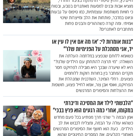
חיים כץ, חלוץ טיפולי הרפתקה בציבור החרדי,
מוציא אבות ובנים למסעות מאתגרים בטבע, ובטוח
כי חוויות משותפות עוצמתיות, כמו טיפוס על גבעות
וניווט במדבר, פותחות את הלב ומייצרות שינוי
אמיתי. ומה קורה כשההורים והבנים פחות
מתחברים לאתגרים?
"בנות אומרות לי: 'אז מה אם אין לו עין או
יד, אני מסתכלת על הפנימיות שלו'"
כשאמא ללוחם שנפצע במלחמה העלתה את
השאלה: "מי תרצה להתחתן עם הילדים שלנו?"
היא לא שיערה שבכך היא מובילה לפרויקט חסר
תקדים המחבר בין בחורות רווקות ללוחמים
פצועים. רחלי הומינר, השדכנית שמנהלת את
הפרויקט, ואוסי אבן צור, אמא לחייל פצוע, חושפות
את ההצלחות והסיפורים המרגשים
"הלבשתי לילד את המסיכה ודיברתי
במקומו, אחרי כמה רגעים הוא פרץ בבכי"
אמן הבמה ר' שרגי חרך מפתיע בכל פעם מחדש
כשהוא עולה על הבמה, ומצליח לכבוש את לב
הילדים. כעת הוא חושף את הסיפורים המרגשים
מאחורי הקלעים, את המסרים החינוכיים שהוא