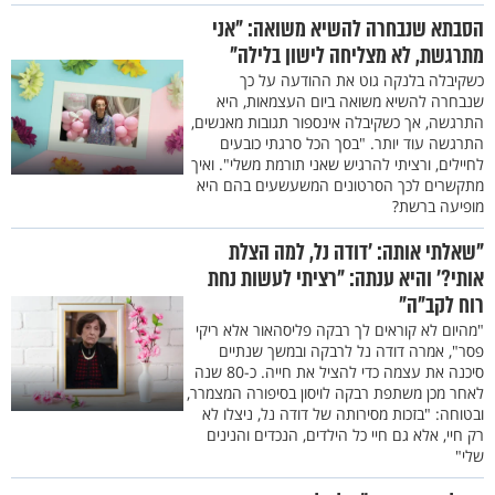
הסבתא שנבחרה להשיא משואה: "אני
מתרגשת, לא מצליחה לישון בלילה"
כשקיבלה בלנקה גוט את ההודעה על כך
שנבחרה להשיא משואה ביום העצמאות, היא
התרגשה, אך כשקיבלה אינספור תגובות מאנשים,
התרגשה עוד יותר. "בסך הכל סרגתי כובעים
לחיילים, ורציתי להרגיש שאני תורמת משלי". ואיך
מתקשרים לכך הסרטונים המשעשעים בהם היא
מופיעה ברשת?
"שאלתי אותה: 'דודה נל, למה הצלת
אותי?' והיא ענתה: "רציתי לעשות נחת
רוח לקב"ה"
"מהיום לא קוראים לך רבקה פליסהאור אלא ריקי
פסר", אמרה דודה נל לרבקה ובמשך שנתיים
סיכנה את עצמה כדי להציל את חייה. כ-80 שנה
לאחר מכן משתפת רבקה לויסון בסיפורה המצמרר,
ובטוחה: "בזכות מסירותה של דודה נל, ניצלו לא
רק חיי, אלא גם חיי כל הילדים, הנכדים והנינים
שלי"