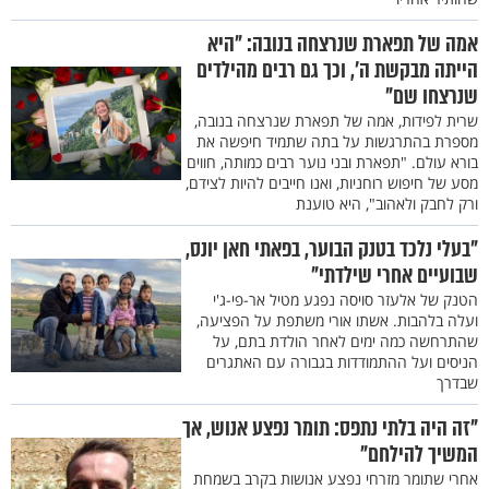
אמה של תפארת שנרצחה בנובה: "היא
הייתה מבקשת ה', וכך גם רבים מהילדים
שנרצחו שם"
שרית לפידות, אמה של תפארת שנרצחה בנובה,
מספרת בהתרגשות על בתה שתמיד חיפשה את
בורא עולם. "תפארת ובני נוער רבים כמותה, חווים
מסע של חיפוש רוחניות, ואנו חייבים להיות לצידם,
ורק לחבק ולאהוב", היא טוענת
"בעלי נלכד בטנק הבוער, בפאתי חאן יונס,
שבועיים אחרי שילדתי"
הטנק של אלעזר סויסה נפגע מטיל אר-פי-ג'י
ועלה בלהבות. אשתו אורי משתפת על הפציעה,
שהתרחשה כמה ימים לאחר הולדת בתם, על
הניסים ועל ההתמודדות בגבורה עם האתגרים
שבדרך
"זה היה בלתי נתפס: תומר נפצע אנוש, אך
המשיך להילחם"
אחרי שתומר מזרחי נפצע אנושות בקרב בשמחת