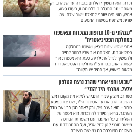
תורה, הוא המשיך להילחם בגבורה עד שנהרג. רק
מאוחר יותר התגלה כי בלחימה זו, בעודו פצוע
אנוש, הוא היה שותף להצלת יישוב שלם. אמו
שרית משתפת בסיפורו המפעים
"נגמלתי מ-10 תרופות ממכרות ומאשפוז
במחלקה הפסיכיאטרית"
אחרי שלוש שנות דיכאון ואשפוז במחלקה
פסיכיאטרית, הצליחה אור שליו לחזור לחיים
ולהמשיך לגדל את ילדיה. כעת היא מספרת איך
עשתה זאת, ובטוחה: "המחלקות הפסיכיאטריות
מלאות בייאוש, אך תמיד יש תקווה"
"שבוע וחצי אחרי שהרב נרצח הטלפון
צלצל. אמרתי מיד 'הנני'"
כשהרב איציק פנירי התבקש למלא את מקום ראש
הישיבה, הרב אחיעד אטינגר הי"ד, שנרצח בפיגוע
טרור – הוא נענה מיד, ורק לאחר מכן הבין את גודל
האתגר. בריאיון מיוחד להידברות הוא מספר על
השליחות, על המעבר עם משפחתו הברוכה
מיישוב תורני קטן לתל אביב, ועל ההתמודדות עם
השכונה המורכבת בה נמצאת הישיבה