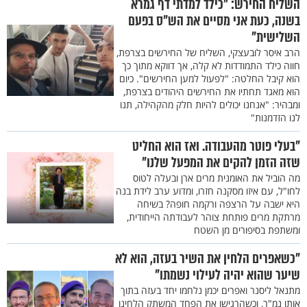
השליח החירש: "כילד למדתי דף גמרא
בשנה, כעת אני מסיים את הש"ס בפעם
השלישית"
הרב איסר לובעצקי, השליח של החירשים בצרפת,
חווה כילד התמודדות לא קלה, אך דווקא מתוך כך
הוא קיבל החלטה: "לפעול למען החירשים". כיום
הוא מאגד תחתיו את החירשים היהודים בצרפת,
ומבהיר: "אנחנו יכולים להיות חלק מהקהילה, תנו
לנו הזדמנות"
"בעלי פוטר מהעבודה. ואז הוא החליט
שזה הזמן להקים את המפעל שלנו"
מה הוביל את האומנית מרים ארן ובעלה לטוס
לחו"ל, עם איזו מסקנה חזרו, ומדוע ערב לידת בנה
היא ישבה על הרצפה ורקמה חופה? בשיחה
מרתקת מרים פותחת צוהר לעבודתה הייחודית,
ומשתפת בסיפורים מן השטח
"כשאפרים הלחין את השיר בעזה, הוא לא
שיער שהוא יהיה לעילוי נשמתו"
מתנאל ליסנר ואפרים יכמן נלחמו יחד בעזה בתוך
אותו נמ"ר, וכשהרגישו את הפחד המשתק הלחינו