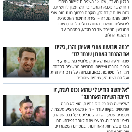
הלגיון הערבי, עלו 12 משפחות ליישוב היהודי
החדש בר כוכבא המחבר בין גוש עציון לירושלים.
כמה שנים קודם לכן, הוקמה בסמוך חוות נווה אורי
לשם אותה מטרה – יצירת החיבור האסטרטגי
לירושלים. תושבת החווה רחלי טל והדס שטרן,
מהגרעין המייסד של בר כוכבא, מספרות על
הגשמת החלום
"כמה שבועות אחרי שאיתן נהרג, גילינו
את המכתב האחרון שכתב לנו"
שנה חלפה מאז שאיתן קופלוביץ נפל בעזה, אך
סיפורי גבורתו ואישיותו הכובשת ממשיכים להדהד.
אמו, רלי, משתפת בכאב ובגאווה על דרכו הייחודית,
ועל המורשת העוצמתית שהותיר
"אלימשה הודיע לי שהוא נכנס לעזה, זו
הייתה השיחה האחרונה"
"אלימשה היה כל-כולו נתינה, הוא לא חיכה
שאנשים יבקשו עזרה – הוא פשוט הציע מעצמו",
מספרים שמעון ושרה צימבליסט על בנם שנהרג
באסון הנמר"ה. כמעט שנה לאחר נפילתו, הם
נזכרים בשיחות האחרונות, ובמסרים המצמררים
שהותיר אחריו