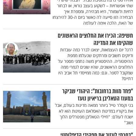
שתי אפשרויות – לשקוע בעצב נוראי, או לבחור
לחיות ולשמוח", היא מבהירה, ומספרת איך
הבחירה הזו סייעה לה כאשר ביום ה-30 להירצחו
של האח, הלכה אימה לעולמה
חשיפה: הכירו את החלוצים הראשונים
שהקימו את המדינה
לרגל יום העצמאות, יצאנו לברר כמה עובדות
ודיוקים חשובים ומרתקים שנעלמו ממפת
ההיסטוריה. ההיסטוריון משה נחמני מספר על
החלוצים הראשונים, שהיו שונים לגמרי ממה
שמקובל לספר. וגם: כמה ממייסדי תל אביב היו
דתיים?
"פחד מוות ברחובות": היהודי שביקר
במעוז הטאליבן בריאיון נועז
בני וקסלר טייל ביותר ממאה מדינות בעולם, אבל
את ביקוריו במדינות האסלאם העוינות הוא לא
ישכח לעולם: "חיילי הטאליבן מפטרלים הלוך
ושוב"
"בחרתי לעזוב את תפקידי הדיפלומטי