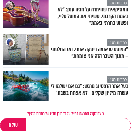
כתבות מגזין
המוזיקאית שוויתרה על חוזה ענק: "לא
באמת הקרבתי. עשיתי את המוטל עליי,
ופשוט בחרתי באמת"
כתבות מגזין
"הפוסט טראומה ריסקה אותי. ואז החלטתי
– מתוך השבר הזה אני צומחת"
כתבות מגזין
בעל אתר הרפטינג מרגש: "גם אם ישלמו לי
עשרה מיליון שקלים - לא אפתח בשבת"
רוצה לקבל התראה במייל על כל תוכן חדש של כתבות מגזין?