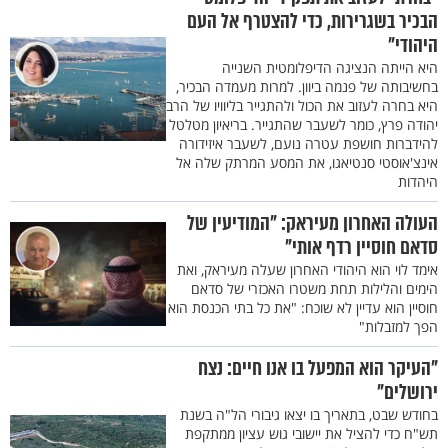
הבכיר בשגרירות, כדי להצטרף אל העם
היהודי"
היא הייתה הנציגה הדיפלומטית השנייה
בחשיבותה של פנמה ביוון. למרות מעמדה הבכיר,
היא בחרה לעזוב את הכול ולהתגייר בליוויו של הרב
יהודה פרץ, כומר לשעבר שהתגייר. בריאיון מטלטל
להידברות חושפת עטרה נועם, לשעבר איזידורה
אינצ'אוסטי סנטיאגו, את המסע המרתק שלה אל
היהדות
העולה האחרון מעיראק: "המודיעין של
סדאם חוסיין רדף אותי"
אימד לוי הוא היהודי האחרון שעלה מעיראק, ואת
הימים והלילות תחת משטרו האכזרי של סדאם
חוסיין הוא עדיין לא שוכח: "את כל בתי הכנסת הוא
הפך למזבלות"
"העיקר הוא המפעל בו אנו חיים: נצח
ירושלים"
בחודש שבט, בתאריך בו יצאו גיבורי הל"ה בשנת
תש"ח כדי להציל את יישובי גוש עציון ממתקפת