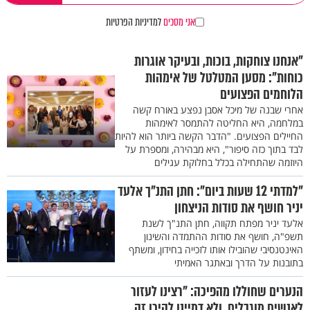
אני מסכים
למדיניות הפרטיות
"אנחנו צוחקות, בוכות, ובעיקר אוגרות
כוחות": מסען המטלטל של אימהות
הלוחמים הפצועים
אחרי שבנה של מיכל אסבן נפצע באורח קשה
במלחמה, היא החליטה להתמסר לאימהות
החיילים הפצועים. "הדבר הקשה ביותר הוא להיות
לבד בתוך כזה סיפור", היא מבהירה, ומספרת על
היוזמה שהתחילה בכלל בחלוקת עגילים
"למדתי 12 שעות ביום": חתן התנ"ך אלעד
יניר חושף את סודות הניצחון
אלעד יניר מפתח תקווה, חתן התנ"ך לשנת
תשפ"ה, חושף את סודות ההתמדה והשינון
האינטנסיבי שהובילו אותו לזכייה בחידון, ומשתף
בתובנות על הדרך ובאתגר האמיתי
הנערים שחוללו מהפיכה: "רצינו לעזור
לאנשים מוגבלים, ולא דמיינו להיכן זה