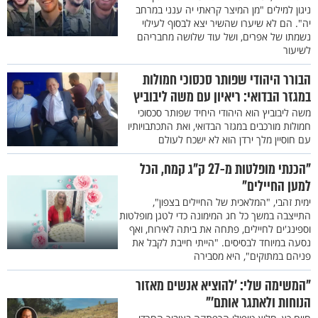
ניגון למילים "מן המיצר קראתי יה ענני במרחב
יה". הם לא שיערו שהשיר יצא לבסוף לעילוי
נשמתו של אפרים, ושל עוד שלושה מחבריהם
לשיעור
הבורר היהודי שפותר סכסוכי חמולות
במגזר הבדואי: ריאיון עם משה ליבוביץ
משה ליבוביץ הוא היהודי היחיד שפותר סכסוכי
חמולות מורכבים במגזר הבדואי, ואת התכתבויותיו
עם חוסיין מלך ירדן הוא לא ישכח לעולם
"הכנתי מופלטות מ-27 ק"ג קמח, הכל
למען החיילים"
ימית זהבי, "המלאכית של החיילים בצפון",
התייצבה במשך כל חג המימונה כדי לטגן מופלטות
וספינג'ים לחיילים, פתחה את ביתה לאירוח, ואף
נסעה במיוחד לבסיסים. "הייתי חייבת לקבל את
פניהם במתוקים", היא מסבירה
"המשימה שלי: 'להוציא אנשים מאזור
הנוחות ולאתגר אותם'"