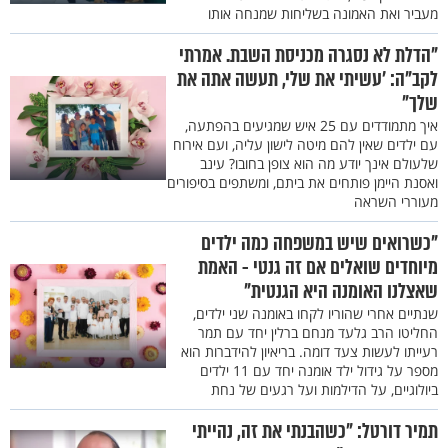
מעביר ואת האמונה בשליחות שמנחה אותו
"הדלת לא נסגרה מכניסת השבת. אמרתי
לקב"ה: 'עשיתי את שלי, תעשה אתה את
שלך"
איך מתמודדים עם 25 איש שמגיעים בהפתעה,
עם ילדים שאין להם מיטה לישון עליה, ועם אירוח
שלעולם אינך יודע מה הוא צופן בחובו? עינב
ואסנת היימן פותחים את ביתם, ומשתפים בסיפורים
מעוררי השראה
"כשרואים שיש במשפחה כמה ילדים
מיוחדים שואלים אם זה גנטי - האמת
שאצלנו האומנה היא הגנטית"
שנתיים אחרי שהוריו לקחו באומנה שני ילדים,
החליטו הרב גלעד מנחם ברלין יחד עם תמר
רעייתו לעשות צעד דומה. בריאיון להידברות הוא
מספר על גידול ילד אומנה יחד עם 11 ילדים
ביולוגיים, על הדילמות ועל רגעים של נחת
תמיר דורטל: "כשהבנתי את זה, נהייתי