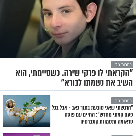
כתבות מגזין
"הקראתי לו פרקי שירה. כשסיימתי, הוא
השיב את נשמתו לבורא"
כתבות מגזין
"הרגשתי שאני טובעת בתוך כאב - אבל בכל
פעם קמתי מחדש": החיים עם פוסט
טראומה ותסמונת קונברסיה