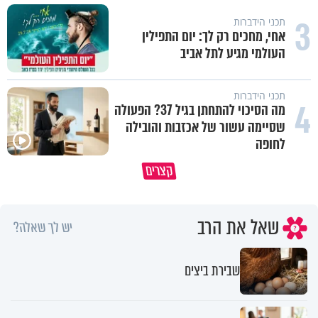
3
תכני הידברות
אחי, מחכים רק לך: יום התפילין
העולמי מגיע לתל אביב
תכני הידברות
4
מה הסיכוי להתחתן בגיל 37? הפעולה
שסיימה עשור של אכזבות והובילה
לחופה
קצרים
מדוע האמונה נמשלה למלח?
גם ׳הרע׳ זה הרחמים של בורא ע
שאל את הרב
יש לך שאלה?
שבירת ביצים