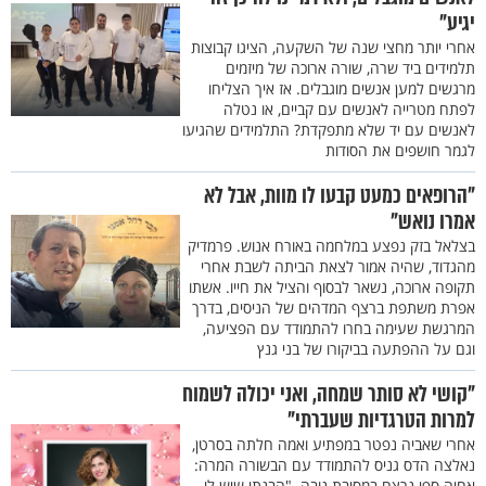
יגיע"
אחרי יותר מחצי שנה של השקעה, הציגו קבוצות
תלמידים ביד שרה, שורה ארוכה של מיזמים
מרגשים למען אנשים מוגבלים. אז איך הצליחו
לפתח מטרייה לאנשים עם קביים, או נטלה
לאנשים עם יד שלא מתפקדת? התלמידים שהגיעו
לגמר חושפים את הסודות
"הרופאים כמעט קבעו לו מוות, אבל לא
אמרו נואש"
בצלאל בזק נפצע במלחמה באורח אנוש. פרמדיק
מהגדוד, שהיה אמור לצאת הביתה לשבת אחרי
תקופה ארוכה, נשאר לבסוף והציל את חייו. אשתו
אפרת משתפת ברצף המדהים של הניסים, בדרך
המרגשת שעימה בחרו להתמודד עם הפציעה,
וגם על ההפתעה בביקורו של בני גנץ
"קושי לא סותר שמחה, ואני יכולה לשמוח
למרות הטרגדיות שעברתי"
אחרי שאביה נפטר במפתיע ואמה חלתה בסרטן,
נאלצה הדס גניס להתמודד עם הבשורה המרה:
אחיה ספי נרצח במסיבת נובה. "הבנתי שיש לי