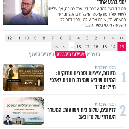
ימני ברגע אחד"
תמיר דורטל למד עריכת דין ועבד כמורה, אך עלייתו
לאוויר של הפודקאסט המצליח בהגשתו, "על
המשמעות", שינה את עולמו והפך למחולל
השפעה מרכזי בשיח הציבורי
12
11
10
9
8
7
6
5
4
3
2
1
<
<<
>>
>
...
18
17
16
15
14
13
הנצפים
פעילות הידברות
תוכניות הערוץ
תכני הידברות
1
מזוזות, ציציות וספרים מחזקים:
המיזם שיביא שמירה רוחנית לאלפי
חיילי צה"ל
2
תכני הידברות
לזיווגים, שלום בית וישועות: המשדר
העולמי של ט"ו באב